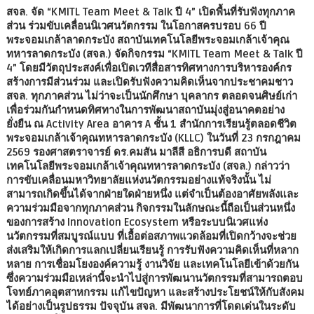
สจล. จัด “KMITL Team Meet & Talk ปี 4” เปิดพื้นที่รับฟังทุกภาค
ส่วน ร่วมขับเคลื่อนนิเวศนวัตกรรม ในโอกาสครบรอบ 66 ปี
พระจอมเกล้าลาดกระบัง สถาบันเทคโนโลยีพระจอมเกล้าเจ้าคุณ
ทหารลาดกระบัง (สจล.) จัดกิจกรรม “KMITL Team Meet & Talk ปี
4” โดยมีวัตถุประสงค์เพื่อเปิดเวทีสื่อสารทิศทางการบริหารองค์กร
สร้างการมีส่วนร่วม และเปิดรับฟังความคิดเห็นจากประชาคมชาว
สจล. ทุกภาคส่วน ไม่ว่าจะเป็นนักศึกษา บุคลากร ตลอดจนศิษย์เก่า
เพื่อร่วมกันกำหนดทิศทางในการพัฒนาสถาบันมุ่งสู่อนาคตอย่าง
ยั่งยืน ณ Activity Area อาคาร A ชั้น 1 สำนักการเรียนรู้ตลอดชีวิต
พระจอมเกล้าเจ้าคุณทหารลาดกระบัง (KLLC) ในวันที่ 23 กรกฎาคม
2569 รองศาสตราจารย์ ดร.คมสัน มาลีสี อธิการบดี สถาบัน
เทคโนโลยีพระจอมเกล้าเจ้าคุณทหารลาดกระบัง (สจล.) กล่าวว่า
การขับเคลื่อนมหาวิทยาลัยแห่งนวัตกรรมอย่างแท้จริงนั้น ไม่
สามารถเกิดขึ้นได้จากฝ่ายใดฝ่ายหนึ่ง แต่จำเป็นต้องอาศัยพลังและ
ความร่วมมือจากทุกภาคส่วน กิจกรรมในลักษณะนี้ถือเป็นส่วนหนึ่ง
ของการสร้าง Innovation Ecosystem หรือระบบนิเวศแห่ง
นวัตกรรมที่สมบูรณ์แบบ ที่เอื้อต่อสภาพแวดล้อมที่เปิดกว้างจะช่วย
ส่งเสริมให้เกิดการแลกเปลี่ยนเรียนรู้ การรับฟังความคิดเห็นที่หลาก
หลาย การเชื่อมโยงองค์ความรู้ งานวิจัย และเทคโนโลยีเข้าด้วยกัน
ซึ่งความร่วมมือเหล่านี้จะนำไปสู่การพัฒนานวัตกรรมที่สามารถตอบ
โจทย์ภาคอุตสาหกรรม แก้ไขปัญหา และสร้างประโยชน์ให้กับสังคม
ได้อย่างเป็นรูปธรรม ปัจจุบัน สจล. มีพัฒนาการที่โดดเด่นในระดับ