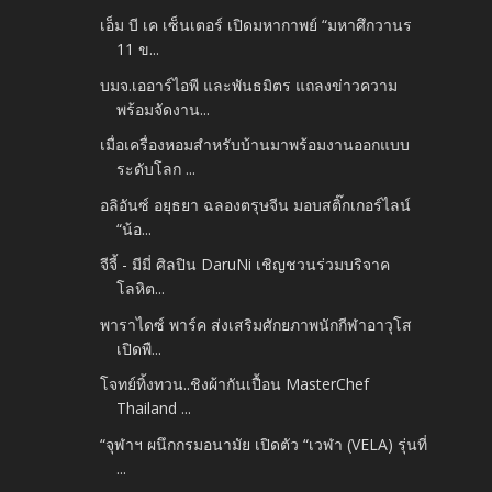
เอ็ม บี เค เซ็นเตอร์ เปิดมหากาพย์ “มหาศึกวานร
11 ข...
บมจ.เออาร์ไอพี และพันธมิตร แถลงข่าวความ
พร้อมจัดงาน...
เมื่อเครื่องหอมสำหรับบ้านมาพร้อมงานออกแบบ
ระดับโลก ...
อลิอันซ์ อยุธยา ฉลองตรุษจีน มอบสติ๊กเกอร์ไลน์
“น้อ...
จีจี้ - มีมี่ ศิลปิน DaruNi เชิญชวนร่วมบริจาค
โลหิต...
พาราไดซ์ พาร์ค ส่งเสริมศักยภาพนักกีฬาอาวุโส
เปิดพื...
โจทย์ทิ้งทวน..ชิงผ้ากันเปื้อน MasterChef
Thailand ...
“จุฬาฯ ผนึกกรมอนามัย เปิดตัว “เวฬา (VELA) รุ่นที่
...