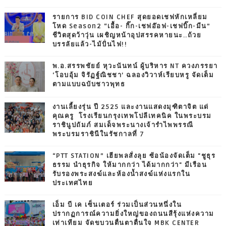
รายการ BID COIN CHEF สุดยอดเชฟหักเหลี่ยม
โหด Season2 “เอื้อ- กิ๊ก-เชฟอ๊อฟ-เชฟบิ๊ก-มีน”
ชีวิตสุดว้าวุ่น เผชิญหน้าอุปสรรคหายนะ..ถ้วย
บรรลัยแล้ว-ไม้ปั่นไฟ!!
พ.อ.สรรพชัยย์ หุวะนันทน์ ผู้บริหาร NT ควงภรรยา
‘โอบอุ้ม จิรัฏฐ์ณิชชา’ ฉลองวิวาห์เรียบหรู จัดเต็ม
ตามแบบฉบับชาวพุทธ
งานเลี้ยงรุ่น ปี 2525 และงานแสดงมุฑิตาจิต แด่
คุณครู โรงเรียนกรุงเทพโปลีเทคนิค ในพระบรม
ราชินูปถัมภ์ สมเด็จพระนางเจ้ารำไพพรรณี
พระบรมราชินีในรัชกาลที่ 7
“PTT STATION” เฮียพลสั่งลุย ซ้อน้องจัดเต็ม "ชูธุร
ธรรม นำธุรกิจ ให้มากกว่า ได้มากกว่า" มีเรือน
รับรองพระสงฆ์และห้องน้ำสงฆ์แห่งแรกใน
ประเทศไทย
เอ็ม บี เค เซ็นเตอร์ ร่วมเป็นส่วนหนึ่งใน
ปรากฏการณ์ความยิ่งใหญ่ของถนนสีรุ้งแห่งความ
เท่าเทียม จัดขบวนตื่นตาตื่นใจ MBK CENTER