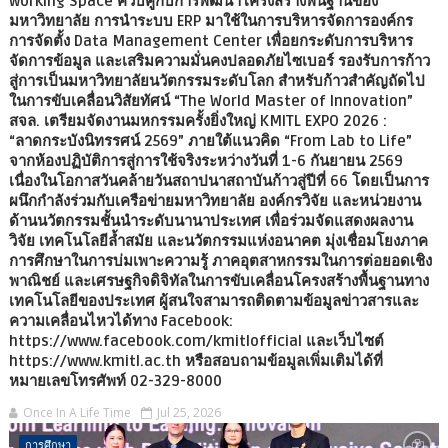
working Space ควบคู่กับการพัฒนาโครงสร้างพื้นฐานของ
มหาวิทยาลัย การนำระบบ ERP มาใช้ในการบริหารจัดการองค์กร
การจัดตั้ง Data Management Center เพื่อยกระดับการบริหาร
จัดการข้อมูล และเสริมความมั่นคงปลอดภัยไซเบอร์ รองรับการก้าว
สู่การเป็นมหาวิทยาลัยนวัตกรรมระดับโลก สำหรับก้าวสำคัญถัดไป
ในการขับเคลื่อนวิสัยทัศน์ “The World Master of Innovation”
สจล. เตรียมจัดงานมหกรรมครั้งยิ่งใหญ่ KMITL EXPO 2026 :
“ลาดกระบังนิทรรศน์ 2569” ภายใต้แนวคิด “From Lab to Life”
จากห้องปฏิบัติการสู่การใช้จริงระหว่างวันที่ 1-6 กันยายน 2569
เนื่องในโอกาสวันคล้ายวันสถาปนาสถาบันก้าวสู่ปีที่ 66 โดยเป็นการ
ผนึกกำลังร่วมกับเครือข่ายมหาวิทยาลัย องค์กรวิจัย และหน่วยงาน
ด้านนวัตกรรมชั้นนำระดับนานาประเทศ เพื่อร่วมจัดแสดงผลงาน
วิจัย เทคโนโลยีล้ำสมัย และนวัตกรรมแห่งอนาคต มุ่งเชื่อมโยงภาค
การศึกษาในการบ่มเพาะความรู้ ภาคอุตสาหกรรมในการต่อยอดเชิง
พาณิชย์ และเศรษฐกิจดิจิทัลในการขับเคลื่อนโครงสร้างพื้นฐานทาง
เทคโนโลยีของประเทศ ผู้สนใจสามารถติดตามข้อมูลข่าวสารและ
ความเคลื่อนไหวได้ทาง Facebook:
https://www.facebook.com/kmitlofficial และเว็บไซต์
https://www.kmitl.ac.th หรือสอบถามข้อมูลเพิ่มเติมได้ที่
หมายเลขโทรศัพท์ 02-329-8000
Once In A Life Time
Jul 25, 2026
การศึกษา