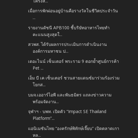
โครงส...
เมื่อการพักผ่อนอยู่บ้านคือรางวัลในชีวิตประจำวัน
...
รายงานดัชนี APB100 ชี้บริษัทอาหารไทยทำ
คะแนนสูงสุดใ...
สวพส. ได้รับผลการประเมินการดำเนินงาน
องค์การมหาชน ป...
เดอะไนน์ เซ็นเตอร์ พระราม 9 ตอกย้ำศูนย์การค้า
Pet ...
เอ็ม บี เค เซ็นเตอร์ ชวนสายแดนซ์มาร่วมร้องร่วม
โยกส...
บมจ.เออาร์ไอพี และพันธมิตร แถลงข่าวความ
พร้อมจัดงาน...
จุฬาฯ - บพท. เปิดตัว “Impact SE Thailand
Platform”...
แอนิเมชันไทย “องครักษ์พิทักษ์เจี๊ยบ” เปิดตลาดเกา
หล...