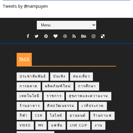
Tweets by @nampuyen
TAGS
ประชาสัมพันธ์
บันเทิง
ท่องเที่ยว
การตลาด
ผลิตภัณฑ์ใหม่
การศึกษา
เทคโนโลยี
ราชการ
สุขภาพและความงาม
ร้านอาหาร
ศิลปวัฒนธรรม
เวทีประกวด
กีฬา
CSR
ไฮไลท์
ยานยนต์
ร้านกาแฟ
VIDEO
MV
แฟชั่น
LIVE CLIP
งาน