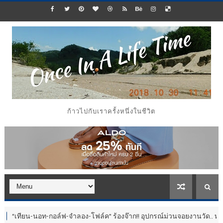
ก้าวไปกับเราครั้งหนึ่งในชีวิต
ท-กอล์ฟ-จำลอง-โฟล์ค” ร้องจ๊าก!! อุปกรณ์ม่วนจอยงานวัด.. ทำชีวิตสุดปั่นป่