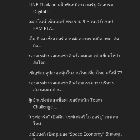
LINE Thailand ผนึกพันธมิตรภาครัฐ จัดอบรม
Digital L...
เดอะไนน์ เซ็นเตอร์ พระราม 9 ชวนเวิร์กชอป
FAM PLA...
เอ็ม บี เค เซ็นเตอร์ สานต่อความร่วมมือ กทม. จัด
กิจ...
รองจเรตำรวจแห่งชาติ พร้อมคณะ เข้าเยี่ยมให้กำ
ลังใจต...
เชิญช้อปคูปองสุดคุ้มในงานไทยเที่ยวไทย ครั้งที่ 77
รองจเรตำรวจแห่งชาติ พร้อมกรรมการบริหาร
สมาคมแม่บ้าน...
ผู้เข้าแข่งขันสุดช็อค!!เจอจัดหนัก Team
Challenge ...
“เชฟอาร์ต” เปิดศึก “เชฟเฟเดริโก ออร์รู” เชฟคน
ใหม่ ...
เมย์แบงก์ เปิดมุมมอง “Space Economy” ธีมลงทุน