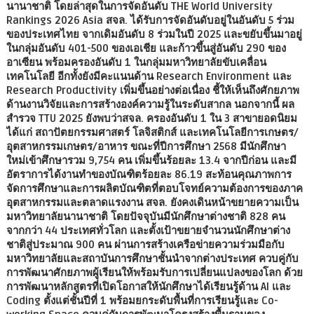
นานาชาติ โดยล่าสุดในการจัดอันดับ THE World University
Rankings 2026 Asia สจล. ได้รับการจัดอันดับอยู่ในอันดับ 5 ร่วม
ของประเทศไทย จากเดิมอันดับ 8 ร่วมในปี 2025 และขยับขึ้นมาอยู่
ในกลุ่มอันดับ 401-500 ของเอเชีย และก้าวขึ้นสู่อันดับ 290 ของ
อาเซียน พร้อมครองอันดับ 1 ในกลุ่มมหาวิทยาลัยขับเคลื่อน
เทคโนโลยี อีกทั้งยังมีคะแนนด้าน Research Environment และ
Research Productivity เพิ่มขึ้นอย่างต่อเนื่อง ชี้ให้เห็นถึงศักยภาพ
ด้านงานวิจัยและการสร้างองค์ความรู้ในระดับสากล นอกจากนี้ ผล
สำรวจ TTU 2025 ยังพบว่าสจล. ครองอันดับ 1 ใน 3 สาขายอดนิยม
ได้แก่ สถาปัตยกรรมศาสตร์ โลจิสติกส์ และเทคโนโลยีการเกษตร/
อุตสาหกรรมเกษตร/อาหาร ขณะที่ปีการศึกษา 2568 มีนักศึกษา
ใหม่เข้าศึกษารวม 9,754 คน เพิ่มขึ้นร้อยละ 13.4 จากปีก่อน และมี
อัตราการได้งานทำของบัณฑิตร้อยละ 86.19 สะท้อนคุณภาพการ
จัดการศึกษาและการผลิตบัณฑิตที่ตอบโจทย์ความต้องการของภาค
อุตสาหกรรมและตลาดแรงงาน สจล. ยังคงเดินหน้าขยายความเป็น
มหาวิทยาลัยนานาชาติ โดยปัจจุบันมีนักศึกษาต่างชาติ 828 คน
จากกว่า 44 ประเทศทั่วโลก และตั้งเป้าขยายจำนวนนักศึกษาต่าง
ชาติสู่ประมาณ 900 คน ผ่านการสร้างเครือข่ายความร่วมมือกับ
มหาวิทยาลัยและสถาบันการศึกษาชั้นนำจากต่างประเทศ ควบคู่กับ
การพัฒนาศักยภาพผู้เรียนให้พร้อมรับการเปลี่ยนแปลงของโลก ด้วย
การพัฒนาหลักสูตรที่เปิดโอกาสให้นักศึกษาได้เรียนรู้ด้าน AI และ
Coding ตั้งแต่ชั้นปีที่ 1 พร้อมยกระดับพื้นที่การเรียนรู้และ Co-