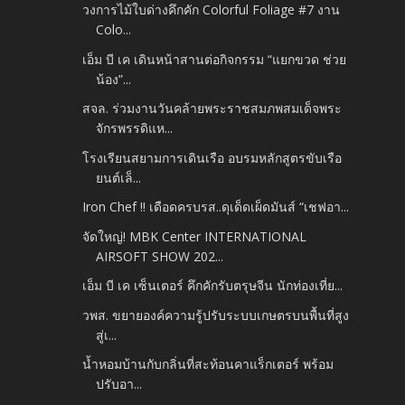
วงการไม้ใบด่างคึกคัก Colorful Foliage #7 งาน
Colo...
เอ็ม บี เค เดินหน้าสานต่อกิจกรรม “แยกขวด ช่วย
น้อง”...
สจล. ร่วมงานวันคล้ายพระราชสมภพสมเด็จพระ
จักรพรรดิแห...
โรงเรียนสยามการเดินเรือ อบรมหลักสูตรขับเรือ
ยนต์เล็...
Iron Chef !! เดือดครบรส..ดุเด็ดเผ็ดมันส์ “เชฟอา...
จัดใหญ่! MBK Center INTERNATIONAL
AIRSOFT SHOW 202...
เอ็ม บี เค เซ็นเตอร์ คึกคักรับตรุษจีน นักท่องเที่ย...
วพส. ขยายองค์ความรู้ปรับระบบเกษตรบนพื้นที่สูง
สู่เ...
น้ำหอมบ้านกับกลิ่นที่สะท้อนคาแร็กเตอร์ พร้อม
ปรับอา...