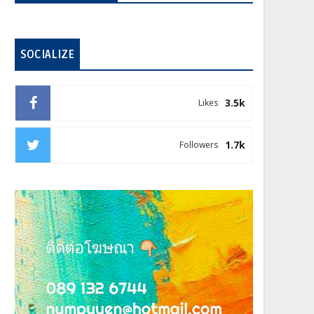
SOCIALIZE
3.5k
Likes
1.7k
Followers