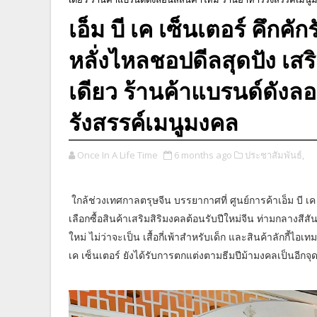
เอ็ม บี เค เซ็นเตอร์ คึกคั
หลั่งไหลชอปดีลสุดปัง เสริ
เดียว ร้านค้าแบรนด์ดังล
รังสรรค์เมนูมงคล
Once In A Life Time
6 months ago
ประชาสัมพันธ์,
ใกล้ช่วงเทศกาลตรุษจีน บรรยากาศที่ ศูนย์การค้าเอ็ม บี เ
เลือกซื้อสินค้าเสริมสิริมงคลต้อนรับปีใหม่จีน ท่ามกลางส
ใหม่ ไม่ว่าจะเป็น เสื้อกี่เพ้าสำหรับเด็ก และสินค้าลักกี้ไ
เค เซ็นเตอร์ ยังได้รับการตกแต่งตามธีมปีม้ามงคลเป็นอีกจุ