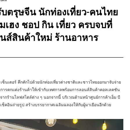
กรับตรุษจีน นักท่องเที่ยว-คนไทย
มเฮง ชอป กิน เที่ยว ครบจบที่
อนส์สินค้าใหม่ ร้านอาหาร
ค เซ็นเตอร์ คึกคักไปด้วยนักท่องเที่ยวต่างชาติและชาวไทยออกมาจับจ่าย
ีสันการตกแต่งร้านค้าให้เข้ากับเทศกาลพร้อมการลอนส์สินค้าคอลเลคชัน
อเทมจากร้านไลฟสไตล์ต่าง ๆ นอกจากนี้ บริเวณด้านหน้าศูนย์การค้าเอ็ม บี
ดเช็คอินถ่ายรูป สร้างบรรยากาศเฉลิมฉลองให้กับผู้มาเยือนอีกด้วย