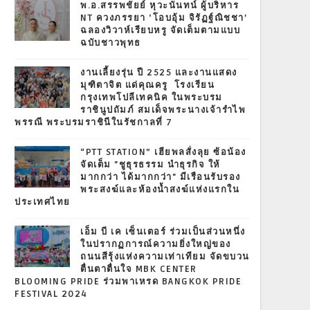
พ.อ.สรรพชัยย์ หุวะนันทน์ ผู้บริหาร
NT ควงภรรยา ‘โอบอุ้ม จิรัฏฐ์ณิชชา’
ฉลองวิวาห์เรียบหรู จัดเต็มตามแบบ
ฉบับชาวพุทธ
งานเลี้ยงรุ่น ปี 2525 และงานแสดง
มุฑิตาจิต แด่คุณครู โรงเรียน
กรุงเทพโปลีเทคนิค ในพระบรม
ราชินูปถัมภ์ สมเด็จพระนางเจ้ารำไพ
พรรณี พระบรมราชินีในรัชกาลที่ 7
“PTT STATION” เฮียพลสั่งลุย ซ้อน้อง
จัดเต็ม "ชูธุรธรรม นำธุรกิจ ให้
มากกว่า ได้มากกว่า" มีเรือนรับรอง
พระสงฆ์และห้องน้ำสงฆ์แห่งแรกใน
ประเทศไทย
เอ็ม บี เค เซ็นเตอร์ ร่วมเป็นส่วนหนึ่ง
ในปรากฏการณ์ความยิ่งใหญ่ของ
ถนนสีรุ้งแห่งความเท่าเทียม จัดขบวน
ตื่นตาตื่นใจ MBK CENTER
BLOOMING PRIDE ร่วมพาเหรด BANGKOK PRIDE
FESTIVAL 2024