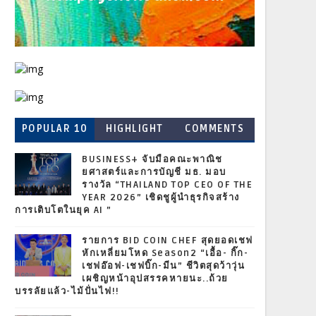
POPULAR 10
HIGHLIGHT
COMMENTS
BUSINESS+ จับมือคณะพาณิช
ยศาสตร์และการบัญชี มธ. มอบ
รางวัล “THAILAND TOP CEO OF THE
YEAR 2026” เชิดชูผู้นำธุรกิจสร้าง
การเติบโตในยุค AI ”
รายการ BID COIN CHEF สุดยอดเชฟ
หักเหลี่ยมโหด Season2 “เอื้อ- กิ๊ก-
เชฟอ๊อฟ-เชฟบิ๊ก-มีน” ชีวิตสุดว้าวุ่น
เผชิญหน้าอุปสรรคหายนะ..ถ้วย
บรรลัยแล้ว-ไม้ปั่นไฟ!!