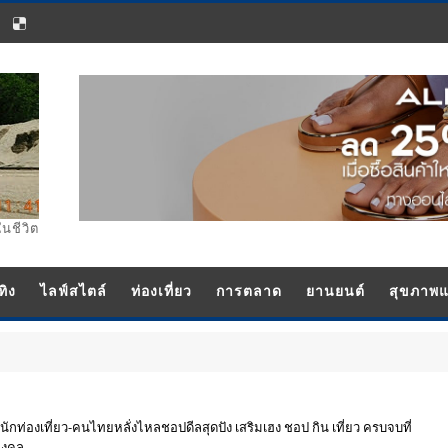
ในชีวิต
ทิง
ไลฟ์สไตล์
ท่องเที่ยว
การตลาด
ยานยนต์
สุขภาพ
ีน นักท่องเที่ยว-คนไทยหลั่งไหลชอปดีลสุดปัง เสริมเฮง ชอป กิน เที่ยว ครบจบที่
ูมงคล