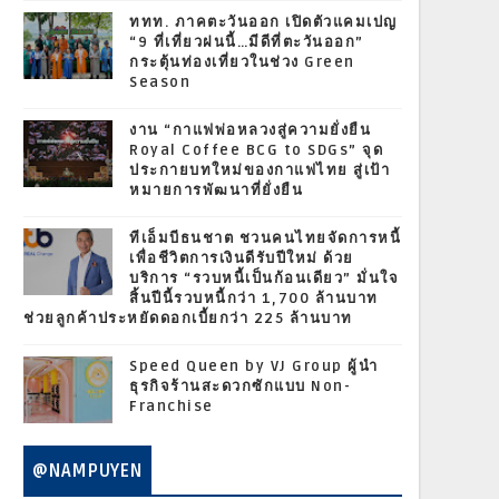
ททท. ภาคตะวันออก เปิดตัวแคมเปญ
“9 ที่เที่ยวฝนนี้…มีดีที่ตะวันออก”
กระตุ้นท่องเที่ยวในช่วง Green
Season
งาน “กาแฟพ่อหลวงสู่ความยั่งยืน
Royal Coffee BCG to SDGs” จุด
ประกายบทใหม่ของกาแฟไทย สู่เป้า
หมายการพัฒนาที่ยั่งยืน
ทีเอ็มบีธนชาต ชวนคนไทยจัดการหนี้
เพื่อชีวิตการเงินดีรับปีใหม่ ด้วย
บริการ “รวบหนี้เป็นก้อนเดียว” มั่นใจ
สิ้นปีนี้รวบหนี้กว่า 1,700 ล้านบาท
ช่วยลูกค้าประหยัดดอกเบี้ยกว่า 225 ล้านบาท
Speed Queen by VJ Group ผู้นำ
ธุรกิจร้านสะดวกซักแบบ Non-
Franchise
@NAMPUYEN