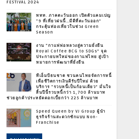
FESTIVAL 2024
ททท. ภาคตะวันออก เปิดตัวแคมเปญ
“9 ที่เที่ยวฝนนี้…มีดีที่ตะวันออก”
กระตุ้นท่องเที่ยวในช่วง Green
Season
งาน “กาแฟพ่อหลวงสู่ความยั่งยืน
Royal Coffee BCG to SDGs” จุด
ประกายบทใหม่ของกาแฟไทย สู่เป้า
หมายการพัฒนาที่ยั่งยืน
ทีเอ็มบีธนชาต ชวนคนไทยจัดการหนี้
เพื่อชีวิตการเงินดีรับปีใหม่ ด้วย
บริการ “รวบหนี้เป็นก้อนเดียว” มั่นใจ
สิ้นปีนี้รวบหนี้กว่า 1,700 ล้านบาท
ช่วยลูกค้าประหยัดดอกเบี้ยกว่า 225 ล้านบาท
Speed Queen by VJ Group ผู้นำ
ธุรกิจร้านสะดวกซักแบบ Non-
Franchise