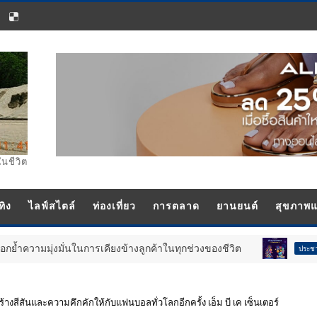
ในชีวิต
ทิง
ไลฟ์สไตล์
ท่องเที่ยว
การตลาด
ยานยนต์
สุขภาพ
นการเคียงข้างลูกค้าในทุกช่วงของชีวิต
T&B Media
ประชาสัมพันธ์
สีสันและความคึกคักให้กับแฟนบอลทั่วโลกอีกครั้ง เอ็ม บี เค เซ็นเตอร์