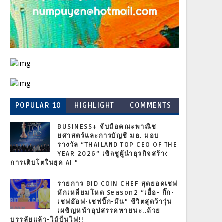
POPULAR 10
HIGHLIGHT
COMMENTS
BUSINESS+ จับมือคณะพาณิช
ยศาสตร์และการบัญชี มธ. มอบ
รางวัล “THAILAND TOP CEO OF THE
YEAR 2026” เชิดชูผู้นำธุรกิจสร้าง
การเติบโตในยุค AI ”
รายการ BID COIN CHEF สุดยอดเชฟ
หักเหลี่ยมโหด Season2 “เอื้อ- กิ๊ก-
เชฟอ๊อฟ-เชฟบิ๊ก-มีน” ชีวิตสุดว้าวุ่น
เผชิญหน้าอุปสรรคหายนะ..ถ้วย
บรรลัยแล้ว-ไม้ปั่นไฟ!!