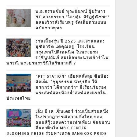
พ.อ.สรรพชัยย์ หุวะนันทน์ ผู้บริหาร
NT ควงภรรยา ‘โอบอุ้ม จิรัฏฐ์ณิชชา’
ฉลองวิวาห์เรียบหรู จัดเต็มตามแบบ
ฉบับชาวพุทธ
งานเลี้ยงรุ่น ปี 2525 และงานแสดง
มุฑิตาจิต แด่คุณครู โรงเรียน
กรุงเทพโปลีเทคนิค ในพระบรม
ราชินูปถัมภ์ สมเด็จพระนางเจ้ารำไพ
พรรณี พระบรมราชินีในรัชกาลที่ 7
“PTT STATION” เฮียพลสั่งลุย ซ้อน้อง
จัดเต็ม "ชูธุรธรรม นำธุรกิจ ให้
มากกว่า ได้มากกว่า" มีเรือนรับรอง
พระสงฆ์และห้องน้ำสงฆ์แห่งแรกใน
ประเทศไทย
เอ็ม บี เค เซ็นเตอร์ ร่วมเป็นส่วนหนึ่ง
ในปรากฏการณ์ความยิ่งใหญ่ของ
ถนนสีรุ้งแห่งความเท่าเทียม จัดขบวน
ตื่นตาตื่นใจ MBK CENTER
BLOOMING PRIDE ร่วมพาเหรด BANGKOK PRIDE