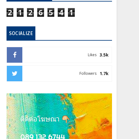
2
1
2
6
5
4
1
SOCIALIZE
3.5k
Likes
1.7k
Followers