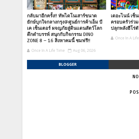
กลับมาอีกครั้ง!! ทัพไดโนเสาร์ขนาด
เดอะไนน์ เซ็น
ยักษ์บุกใจกลางกรุง@ศูนย์การค้าเอ็ม บี
ครอบครัวร่วม
เค เซ็นเตอร์ ผจญภัยสู่ดินแดนสัตว์โลก
ปลุกพลังฮีโร่ต
ดึกดำบรรพ์ สนุกกับกิจกรรม DINO
Once In A Lif
ZONE 8 – 16 สิงหาคมนี้ ชมฟรี!!
Once In A Life Time
Aug 06, 2026
BLOGGER
NO
POS