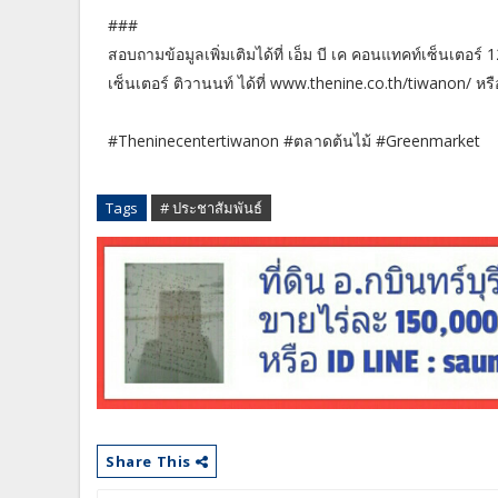
###
สอบถามข้อมูลเพิ่มเติมได้ที่ เอ็ม บี เค คอนแทคท์เซ็นเตอ
เซ็นเตอร์ ติวานนท์ ได้ที่ www.thenine.co.th/tiwanon/ ห
#Theninecentertiwanon #ตลาดต้นไม้ #Greenmarket
Tags
# ประชาสัมพันธ์
Share This