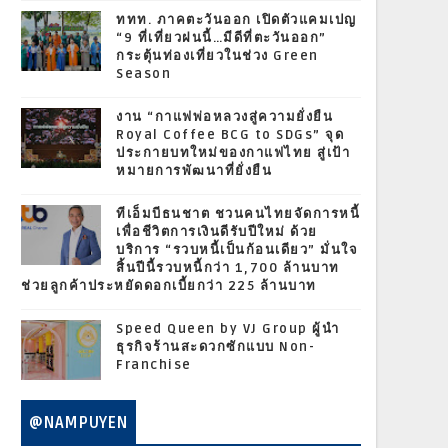
ททท. ภาคตะวันออก เปิดตัวแคมเปญ
“9 ที่เที่ยวฝนนี้…มีดีที่ตะวันออก”
กระตุ้นท่องเที่ยวในช่วง Green
Season
งาน “กาแฟพ่อหลวงสู่ความยั่งยืน
Royal Coffee BCG to SDGs” จุด
ประกายบทใหม่ของกาแฟไทย สู่เป้า
หมายการพัฒนาที่ยั่งยืน
ทีเอ็มบีธนชาต ชวนคนไทยจัดการหนี้
เพื่อชีวิตการเงินดีรับปีใหม่ ด้วย
บริการ “รวบหนี้เป็นก้อนเดียว” มั่นใจ
สิ้นปีนี้รวบหนี้กว่า 1,700 ล้านบาท
ช่วยลูกค้าประหยัดดอกเบี้ยกว่า 225 ล้านบาท
Speed Queen by VJ Group ผู้นำ
ธุรกิจร้านสะดวกซักแบบ Non-
Franchise
@NAMPUYEN