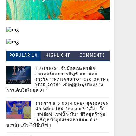
POPULAR 10
HIGHLIGHT
COMMENTS
BUSINESS+ จับมือคณะพาณิช
ยศาสตร์และการบัญชี มธ. มอบ
รางวัล “THAILAND TOP CEO OF THE
YEAR 2026” เชิดชูผู้นำธุรกิจสร้าง
การเติบโตในยุค AI ”
รายการ BID COIN CHEF สุดยอดเชฟ
หักเหลี่ยมโหด Season2 “เอื้อ- กิ๊ก-
เชฟอ๊อฟ-เชฟบิ๊ก-มีน” ชีวิตสุดว้าวุ่น
เผชิญหน้าอุปสรรคหายนะ..ถ้วย
บรรลัยแล้ว-ไม้ปั่นไฟ!!