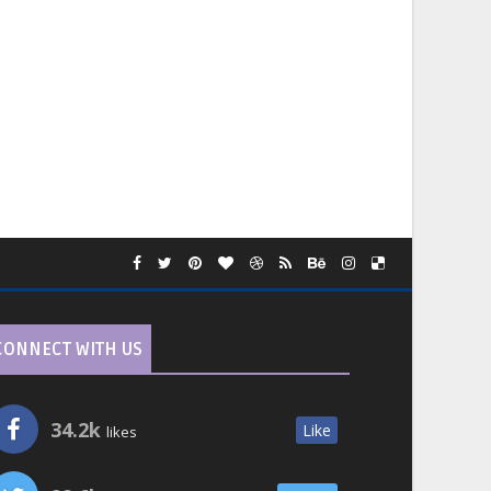
CONNECT WITH US
34.2k
Like
likes