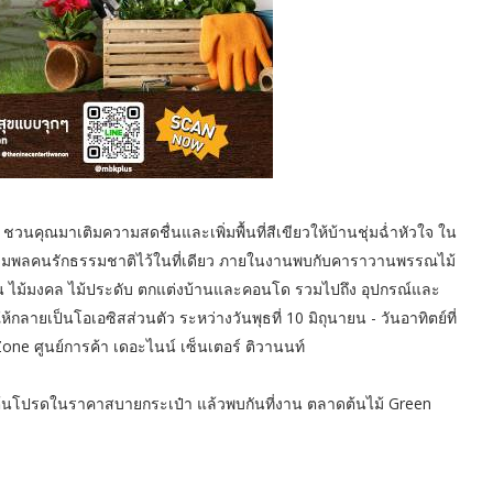
ค ชวนคุณมาเติมความสดชื่นและเพิ่มพื้นที่สีเขียวให้บ้านชุ่มฉ่ำหัวใจ ใน
ี่รวมพลคนรักธรรมชาติไว้ในที่เดียว ภายในงานพบกับคาราวานพรรณไม้
เป็น ไม้มงคล ไม้ประดับ ตกแต่งบ้านและคอนโด รวมไปถึง อุปกรณ์และ
ห้กลายเป็นโอเอซิสส่วนตัว ระหว่างวันพุธที่ 10 มิถุนายน - วันอาทิตย์ที่
ne ศูนย์การค้า เดอะไนน์ เซ็นเตอร์ ติวานนท์
้นโปรดในราคาสบายกระเป๋า แล้วพบกันที่งาน ตลาดต้นไม้ Green