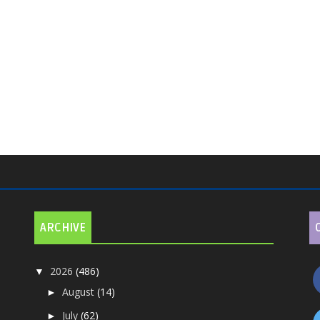
ARCHIVE
2026
(486)
▼
August
(14)
►
July
(62)
►