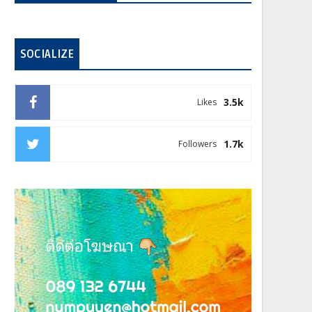
SOCIALIZE
3.5k
Likes
1.7k
Followers