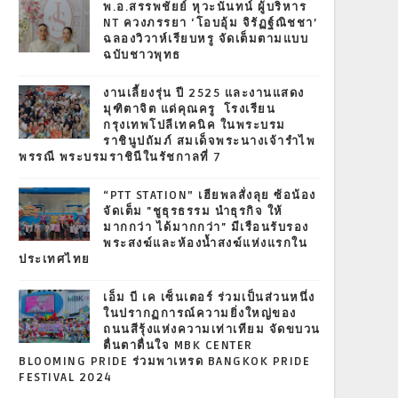
พ.อ.สรรพชัยย์ หุวะนันทน์ ผู้บริหาร
NT ควงภรรยา ‘โอบอุ้ม จิรัฏฐ์ณิชชา’
ฉลองวิวาห์เรียบหรู จัดเต็มตามแบบ
ฉบับชาวพุทธ
งานเลี้ยงรุ่น ปี 2525 และงานแสดง
มุฑิตาจิต แด่คุณครู โรงเรียน
กรุงเทพโปลีเทคนิค ในพระบรม
ราชินูปถัมภ์ สมเด็จพระนางเจ้ารำไพ
พรรณี พระบรมราชินีในรัชกาลที่ 7
“PTT STATION” เฮียพลสั่งลุย ซ้อน้อง
จัดเต็ม "ชูธุรธรรม นำธุรกิจ ให้
มากกว่า ได้มากกว่า" มีเรือนรับรอง
พระสงฆ์และห้องน้ำสงฆ์แห่งแรกใน
ประเทศไทย
เอ็ม บี เค เซ็นเตอร์ ร่วมเป็นส่วนหนึ่ง
ในปรากฏการณ์ความยิ่งใหญ่ของ
ถนนสีรุ้งแห่งความเท่าเทียม จัดขบวน
ตื่นตาตื่นใจ MBK CENTER
BLOOMING PRIDE ร่วมพาเหรด BANGKOK PRIDE
FESTIVAL 2024