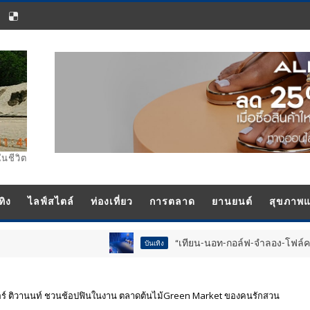
ในชีวิต
ทิง
ไลฟ์สไตล์
ท่องเที่ยว
การตลาด
ยานยนต์
สุขภาพ
“เทียน-นอท-กอล์ฟ-จำลอง-โฟล์ค” ร้องจ๊าก!! 
บันเทิง
นเตอร์ ติวานนท์ ชวนช้อปฟินในงาน ตลาดต้นไม้Green Market ของคนรักสวน