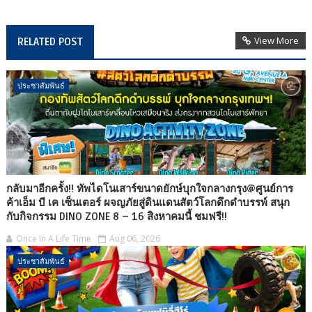
View More
RELATED POST
ประชาสัมพันธ์
กลับมาอีกครั้ง!! ทัพไดโนเสาร์ขนาดยักษ์บุกใจกลางกรุง@ศูนย์การ
ค้าเอ็ม บี เค เซ็นเตอร์ ผจญภัยสู่ดินแดนสัตว์โลกดึกดำบรรพ์ สนุก
กับกิจกรรม DINO ZONE 8 – 16 สิงหาคมนี้ ชมฟรี!!
Once In A Life Time
Aug 06, 2026
ประชาสัมพันธ์