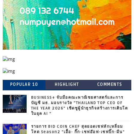
POPULAR 10
HIGHLIGHT
COMMENTS
BUSINESS+ จับมือคณะพาณิชยศาสตร์และการ
บัญชี มธ. มอบรางวัล “THAILAND TOP CEO OF
THE YEAR 2026” เชิดชูผู้นำธุรกิจสร้างการเติบโต
ในยุค AI ”
รายการ BID COIN CHEF สุดยอดเชฟหักเหลี่ยม
โหด Season2 “เอื้อ- กิ๊ก-เชฟอ๊อฟ-เชฟบิ๊ก-มีน”