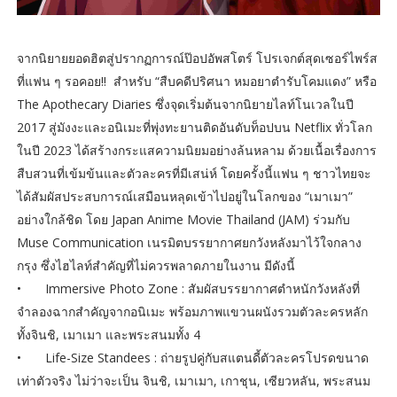
จากนิยายยอดฮิตสู่ปรากฏการณ์ป๊อปอัพสโตร์ โปรเจกต์สุดเซอร์ไพร์ส
ที่แฟน ๆ รอคอย!! สำหรับ “สืบคดีปริศนา หมอยาตำรับโคมแดง” หรือ
The Apothecary Diaries ซึ่งจุดเริ่มต้นจากนิยายไลท์โนเวลในปี
2017 สู่มังงะและอนิเมะที่พุ่งทะยานติดอันดับท็อปบน Netflix ทั่วโลก
ในปี 2023 ได้สร้างกระแสความนิยมอย่างล้นหลาม ด้วยเนื้อเรื่องการ
สืบสวนที่เข้มข้นและตัวละครที่มีเสน่ห์ โดยครั้งนี้แฟน ๆ ชาวไทยจะ
ได้สัมผัสประสบการณ์เสมือนหลุดเข้าไปอยู่ในโลกของ “เมาเมา”
อย่างใกล้ชิด โดย Japan Anime Movie Thailand (JAM) ร่วมกับ
Muse Communication เนรมิตบรรยากาศยกวังหลังมาไว้ใจกลาง
กรุง ซึ่งไฮไลท์สำคัญที่ไม่ควรพลาดภายในงาน มีดังนี้
•
Immersive Photo Zone : สัมผัสบรรยากาศตำหนักวังหลังที่
จำลองฉากสำคัญจากอนิเมะ พร้อมภาพแขวนผนังรวมตัวละครหลัก
ทั้งจินชิ, เมาเมา และพระสนมทั้ง 4
•
Life-Size Standees : ถ่ายรูปคู่กับสแตนดี้ตัวละครโปรดขนาด
เท่าตัวจริง ไม่ว่าจะเป็น จินชิ, เมาเมา, เกาชุน, เซียวหลัน, พระสนม