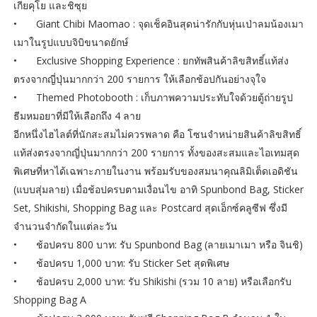
เกียคุโย และชิซุย
•
Giant Chibi Maomao : จุดเช็คอินสุดน่ารักกับหุ่นเป่าลมน้องเมา
เมาในรูปแบบจิบิขนาดยักษ์
•
Exclusive Shopping Experience : ยกทัพสินค้าลิขสิทธิ์แท้ส่ง
ตรงจากญี่ปุ่นมากกว่า 200 รายการ ให้เลือกช้อปกันอย่างจุใจ
•
Themed Photobooth : เก็บภาพความประทับใจด้วยตู้ถ่ายรูป
ธีมหมอยาที่มีให้เลือกถึง 4 ลาย
อีกหนึ่งไฮไลต์ที่นักสะสมไม่ควรพลาด คือ โซนจำหน่ายสินค้าลิขสิทธิ์
แท้ส่งตรงจากญี่ปุ่นมากกว่า 200 รายการ ทั้งของสะสมและไอเทมสุด
พิเศษที่หาได้เฉพาะภายในงาน พร้อมรับของสมนาคุณลิมิเต็ดเอดิชัน
(แบบสุ่มลาย) เมื่อช้อปครบตามเงื่อนไข อาทิ Spunbond Bag, Sticker
Set, Shikishi, Shopping Bag และ Postcard สุดเอ็กซ์คลูซีฟ ซึ่งมี
จำนวนจำกัดในแต่ละวัน
•
ช้อปครบ 800 บาท: รับ Spunbond Bag (ลายเมาเมา หรือ จินชิ)
•
ช้อปครบ 1,000 บาท: รับ Sticker Set สุดพิเศษ
•
ช้อปครบ 2,000 บาท: รับ Shikishi (รวม 10 ลาย) หรือเลือกรับ
Shopping Bag A