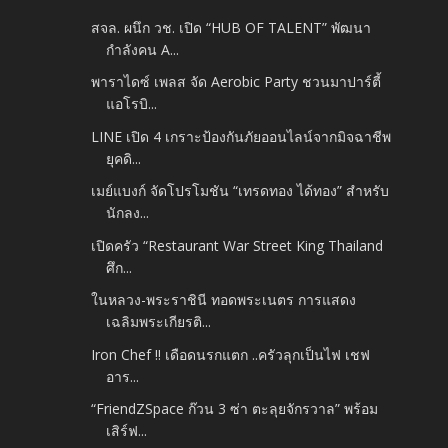
สจล. ผนึก วช. เปิด “HUB OF TALENT” พัฒนา
กำลังคน A...
พาราไดซ์ เพลส จัด Aerobic Party ชวนมาปาร์ตี้
แอโรบิ...
LINE เปิด 4 เกราะป้องกันภัยออนไลน์จากมิจฉาชีพ
ยุคดิ...
เมย์แบงก์ จัดโปรโมชัน “เทรดทอง ได้ทอง” สำหรับ
นักลง...
เปิดครัว “Restaurant War Street King Thailand
ศึก...
ในหลวง-พระราชินี ทอดพระเนตร การแสดง
เฉลิมพระเกียรติ...
Iron Chef !! เดือดนรกแตก ..ครัวลุกเป็นไฟ เชฟ
อาร...
“FriendZSpace ก๊วน 3 ซ่า ตะลุยจักรวาล” พร้อม
เสิร์ฟ...