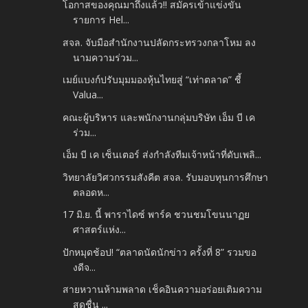
โอกาสของคุณมาถึงแล้ว!! สมัครเข้าแข่งขัน
รายการ Hel...
สจล. จับมือสำนักงานปลัดกระทรวงกลาโหม ลง
นามความร่วม...
เมย์แบงก์ปรับมุมมองหุ้นไทยสู่ “เท่าตลาด” ชี้
Valua...
คณะผู้บริหาร และพนักงานกลุ่มบริษัท เอ็ม บี เค
ร่วม...
เอ็ม บี เค เซ็นเตอร์ ส่งกำลังทีมเจ้าหน้าที่ดับเพลิ...
วิทยาลัยวิศวกรรมสังคีต สจล. รับมอบทุนการศึกษา
ตลอดห...
17 มิ.ย. นี้ พาราไดซ์ พาร์ค ชวนชมโขนนาฏย
ศาสตร์แห่ง...
ปักหมุดช้อป! “ตลาดนัดนักข่าว ครั้งที่ 8” รวมขอ
งดีจ...
สายหวานห้ามพลาด เช็คอินความอร่อยเติมความ
สดชื่น ...