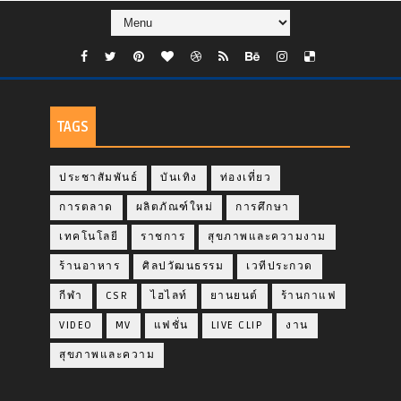
TAGS
ประชาสัมพันธ์
บันเทิง
ท่องเที่ยว
การตลาด
ผลิตภัณฑ์ใหม่
การศึกษา
เทคโนโลยี
ราชการ
สุขภาพและความงาม
ร้านอาหาร
ศิลปวัฒนธรรม
เวทีประกวด
กีฬา
CSR
ไฮไลท์
ยานยนต์
ร้านกาแฟ
VIDEO
MV
แฟชั่น
LIVE CLIP
งาน
สุขภาพและความ