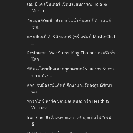
เอ็ม บี เค เซ็นเตอร์ เปิดประสบการณ์ Halal &
Muslim...
ปักหมุดพิกัดเขียว! เดอะไนน์ เซ็นเตอร์ ติวานนท์
ชวน...
แชมป์คนที่ 7- ธิติ ทองบริสุทธิ์ แชมป์ MasterChef
...
Restaurant War Street King Thailand กระหึ่มทั่ว
โลก...
ชิลีมองไทยเป็นตลาดยุทธศาสตร์ระยะยาว รับการ
ขยายตัวข...
สจล. จับมือ เรย์แด้นท์ ศึกษาและจัดตั้งศูนย์ศึกษา
พล...
พาราไดซ์ พาร์ค ปักหมุดแลนด์มาร์ก Health &
Wellness...
Iron Chef !! เดือดนรกแตก ..ครัวลุกเป็นไฟ “เชฟ
อ๊...