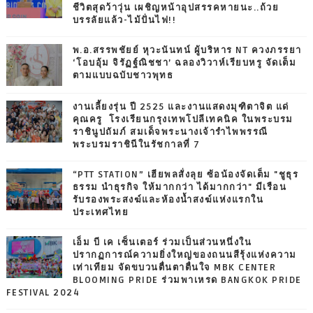
ชีวิตสุดว้าวุ่น เผชิญหน้าอุปสรรคหายนะ..ถ้วย
บรรลัยแล้ว-ไม้ปั่นไฟ!!
พ.อ.สรรพชัยย์ หุวะนันทน์ ผู้บริหาร NT ควงภรรยา
‘โอบอุ้ม จิรัฏฐ์ณิชชา’ ฉลองวิวาห์เรียบหรู จัดเต็ม
ตามแบบฉบับชาวพุทธ
งานเลี้ยงรุ่น ปี 2525 และงานแสดงมุฑิตาจิต แด่
คุณครู โรงเรียนกรุงเทพโปลีเทคนิค ในพระบรม
ราชินูปถัมภ์ สมเด็จพระนางเจ้ารำไพพรรณี
พระบรมราชินีในรัชกาลที่ 7
“PTT STATION” เฮียพลสั่งลุย ซ้อน้องจัดเต็ม "ชูธุร
ธรรม นำธุรกิจ ให้มากกว่า ได้มากกว่า" มีเรือน
รับรองพระสงฆ์และห้องน้ำสงฆ์แห่งแรกใน
ประเทศไทย
เอ็ม บี เค เซ็นเตอร์ ร่วมเป็นส่วนหนึ่งใน
ปรากฏการณ์ความยิ่งใหญ่ของถนนสีรุ้งแห่งความ
เท่าเทียม จัดขบวนตื่นตาตื่นใจ MBK CENTER
BLOOMING PRIDE ร่วมพาเหรด BANGKOK PRIDE
FESTIVAL 2024