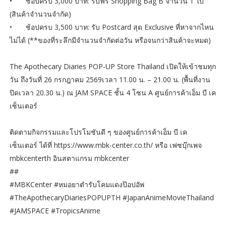
•
ช้อปครบ 3,000 บาท: รับฟรี Shopping Bag B จำนวน 1 ใบ
(สินค้าจำนวนจำกัด)
•
ช้อปครบ 3,500 บาท: รับ Postcard สุด Exclusive ที่หาจากไหน
ไม่ได้ (**ของที่ระลึกมีจำนวนจำกัดต่อวัน หรือจนกว่าสินค้าจะหมด)
The Apothecary Diaries POP-UP Store Thailand เปิดให้เข้าชมทุก
วัน ถึงวันที่ 26 กรกฎาคม 2569เวลา 11.00 น. – 21.00 น. (พื้นที่งาน
ปิดเวลา 20.30 น.) ณ JAM SPACE ชั้น 4 โซน A ศูนย์การค้าเอ็ม บี เค
เซ็นเตอร์
ติดตามกิจกรรมและโปรโมชันดี ๆ ของศูนย์การค้าเอ็ม บี เค
เซ็นเตอร์ ได้ที่ https://www.mbk-center.co.th/ หรือ เฟซบุ๊กเพจ
mbkcenterth อินสตาแกรม mbkcenter
##
#MBKCenter #หมอยาตำรับโคมแดงป๊อปอัพ
#TheApothecaryDiariesPOPUPTH #JapanAnimeMovieThailand
#JAMSPACE #TropicsAnime