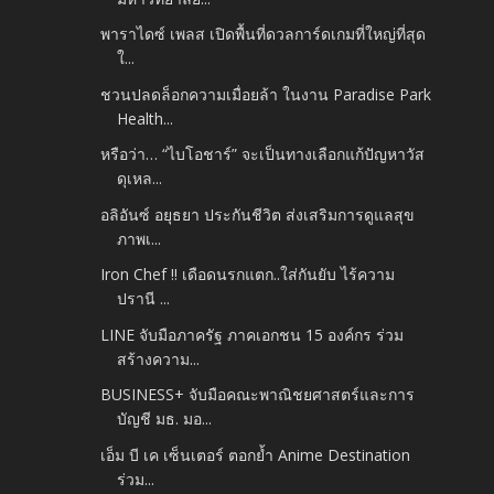
พาราไดซ์ เพลส เปิดพื้นที่ดวลการ์ดเกมที่ใหญ่ที่สุด
ใ...
ชวนปลดล็อกความเมื่อยล้า ในงาน Paradise Park
Health...
หรือว่า… “ไบโอชาร์” จะเป็นทางเลือกแก้ปัญหาวัส
ดุเหล...
อลิอันซ์ อยุธยา ประกันชีวิต ส่งเสริมการดูแลสุข
ภาพเ...
Iron Chef !! เดือดนรกแตก..ใส่กันยับ ไร้ความ
ปรานี ...
LINE จับมือภาครัฐ ภาคเอกชน 15 องค์กร ร่วม
สร้างความ...
BUSINESS+ จับมือคณะพาณิชยศาสตร์และการ
บัญชี มธ. มอ...
เอ็ม บี เค เซ็นเตอร์ ตอกย้ำ Anime Destination
ร่วม...