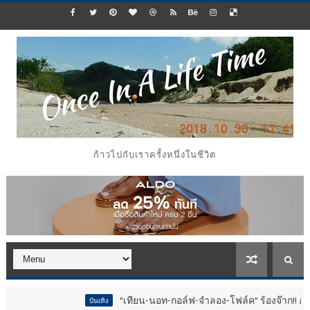
ก้าวไปกับเราครั้งหนึ่งในชีวิต
“เทียน-นอท-กอล์ฟ-จำลอง-โฟล์ค” ร้องจ๊าก!! อุปกรณ์ม่วนจอยงา
บันเทิง