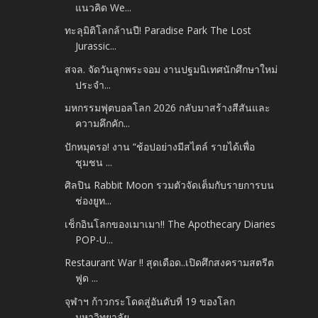
แนวคิด We...
ทะลุมิติโลกล้านปี! Paradise Park The Lost
Jurassic...
สจล. จัดวันลูกพระจอม งานปฐมนิเทศนักศึกษาใหม่
ประจำ...
มหกรรมฟุตบอลโลก 2026 กลับมาสร้างสีสันและ
ความคึกคัก...
ปักหมุดรอ! งาน “ช้อปอย่างมีสไตล์ รายได้เพื่อ
ชุมชน ...
ศิลปิน Rabbit Moon รวมตัวจัดเต็มกับรายการบน
ช่องยูท...
เช็กอินโลกของเมาเมา!! The Apothecary Diaries
POP-U...
Restaurant War !! สุดเดือด..เปิดศึกสงครามสตรีต
ฟูด ...
จุฬาฯ ก้าวกระโดดสู่อันดับที่ 19 ของโลก
มหาวิทยาลัย...