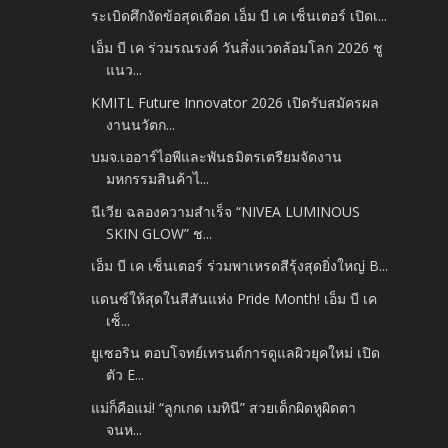
ระเบิดศึกงัดข้อสุดเดือด เอ็ม บี เค เซ็นเตอร์ เปิดเ...
เอ็ม บี เค ร่วมรณรงค์ วันสิ่งแวดล้อมโลก 2026 ชู
แนว...
KMITL Future Innovator 2026 เปิดรับสมัครผล
งานนวัตก...
บมจ.เออาร์ไอพีและพันธมิตรเตรียมจัดงาน
มหกรรมสินค้าไ...
นีเวีย ฉลองความสำเร็จ “NIVEA LUMINOUS
SKIN GLOW” ช...
เอ็ม บี เค เซ็นเตอร์ ร่วมพาเหรดสีรุ้งสุดยิ่งใหญ่ B...
แดนซ์ให้สุดในสีสันแห่ง Pride Month! เอ็ม บี เค
เซ็...
ยูเซอริน ตอบโจทย์เทรนด์การดูแลผิวยุคใหม่ เปิด
ตัว E...
แม่ก็คือแม่! “ลูกเกด เมทินี” สวยเด็กผิดหูผิดตา
จนห...