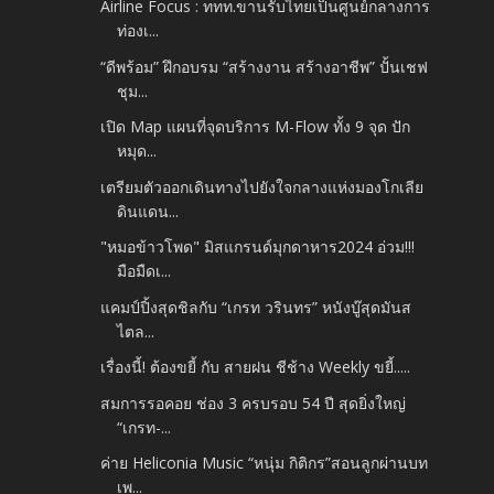
Airline Focus : ททท.ขานรับไทยเป็นศูนย์กลางการ
ท่องเ...
“ดีพร้อม” ฝึกอบรม “สร้างงาน สร้างอาชีพ” ปั้นเชฟ
ชุม...
เปิด Map แผนที่จุดบริการ M-Flow ทั้ง 9 จุด ปัก
หมุด...
เตรียมตัวออกเดินทางไปยังใจกลางแห่งมองโกเลีย
ดินแดน...
"หมอข้าวโพด" มิสแกรนด์มุกดาหาร2024 อ่วม!!!
มือมืดเ...
แคมป์ปิ้งสุดชิลกับ “เกรท วรินทร” หนังบู๊สุดมันส
ไตล...
เรื่องนี้! ต้องขยี้ กับ สายฝน ชีช้าง Weekly ขยี้.....
สมการรอคอย ช่อง 3 ครบรอบ 54 ปี สุดยิ่งใหญ่
“เกรท-...
ค่าย Heliconia Music “หนุ่ม กิติกร”สอนลูกผ่านบท
เพ...