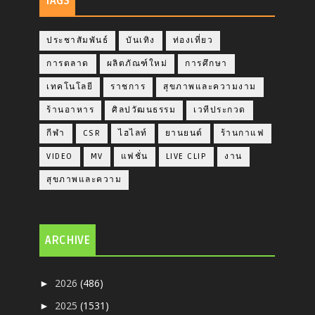
TAGS
ประชาสัมพันธ์
บันเทิง
ท่องเที่ยว
การตลาด
ผลิตภัณฑ์ใหม่
การศึกษา
เทคโนโลยี
ราชการ
สุขภาพและความงาม
ร้านอาหาร
ศิลปวัฒนธรรม
เวทีประกวด
กีฬา
CSR
ไฮไลท์
ยานยนต์
ร้านกาแฟ
VIDEO
MV
แฟชั่น
LIVE CLIP
งาน
สุขภาพและความ
ARCHIVE
2026
(486)
►
2025
(1531)
►