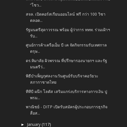
“โชว...
สจล. เปิดคอร์สเรียนออนไลน์ ฟรี กว่า 100 วิชา
ตลอด...
รัฐมนตรีสุดาวรรณ พร้อม ผู้ว่าการ ททท. ร่วมเฝ้าฯ
รับ...
ศูนย์การค้าเครือเอ็ม บี เค จัดกิจกรรมรับเทศกาล
ตรุษ...
ดร.หิมาลัย ผิวพรรณ ที่ปรึกษารองนายกฯ และรัฐ
มนตรีว่...
พิธีบำเพ็ญกุศลงานวันศูนย์รับบริจาคอวัยวะ
สภากาชาดไทย
ทีทีบี ผนึก โลตัส เสริมแกร่งบริการทางการเงิน ปู
พรม...
พาณิชย์ - DITP เปิดรับสมัครผู้ประกอบการธุรกิจ
สื่อส...
January
(117)
►