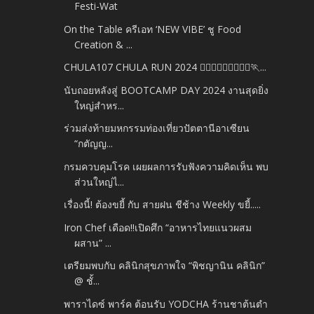
Festi-Wat
On the Table ครีเอท ‘NEW VIBE’ ชู Food
Creation & ...
CHULA107 CHULA RUN 2024 🏃🏻‍♂️🏃🏼‍♂️🏃🏽‍♂️🏃...
นับถอยหลังสู่ BOOTCAMP DAY 2024 งานสุดยิ่ง
ใหญ่สำหร...
ร่วมส่งท้ายมหกรรมท่องเที่ยวปัตตานีอาเซียน
“กตัญญ...
กรมควบคุมโรค เผยผลการรับฟังความคิดเห็น พบ
ส่วนใหญ่ไ...
เรื่องนี้! ต้องขยี้ กับ สายฝน ชีช้าง Weekly ขยี้.....
Iron Chef เดือด!!เปิดศึก “อาหารไทยแนวผสม
ผสาน” ...
เตรียมพบกับ คลินิกสุขภาพใจ “พิชญานิน คลินิก”
@ ชั้...
พาราไดซ์ พาร์ค ต้อนรับ YODCHA ร้านชาต้นตำ