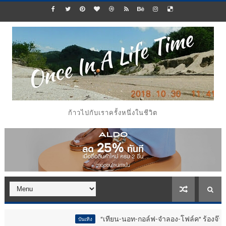
ก้าวไปกับเราครั้งหนึ่งในชีวิต
“เทียน-นอท-กอล์ฟ-จำลอง-โฟล์ค” ร้องจ๊าก!! อุปกรณ์ม
บันเทิง