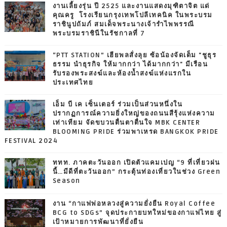
งานเลี้ยงรุ่น ปี 2525 และงานแสดงมุฑิตาจิต แด่
คุณครู โรงเรียนกรุงเทพโปลีเทคนิค ในพระบรม
ราชินูปถัมภ์ สมเด็จพระนางเจ้ารำไพพรรณี
พระบรมราชินีในรัชกาลที่ 7
“PTT STATION” เฮียพลสั่งลุย ซ้อน้องจัดเต็ม "ชูธุร
ธรรม นำธุรกิจ ให้มากกว่า ได้มากกว่า" มีเรือน
รับรองพระสงฆ์และห้องน้ำสงฆ์แห่งแรกใน
ประเทศไทย
เอ็ม บี เค เซ็นเตอร์ ร่วมเป็นส่วนหนึ่งใน
ปรากฏการณ์ความยิ่งใหญ่ของถนนสีรุ้งแห่งความ
เท่าเทียม จัดขบวนตื่นตาตื่นใจ MBK CENTER
BLOOMING PRIDE ร่วมพาเหรด BANGKOK PRIDE
FESTIVAL 2024
ททท. ภาคตะวันออก เปิดตัวแคมเปญ “9 ที่เที่ยวฝน
นี้…มีดีที่ตะวันออก” กระตุ้นท่องเที่ยวในช่วง Green
Season
งาน “กาแฟพ่อหลวงสู่ความยั่งยืน Royal Coffee
BCG to SDGs” จุดประกายบทใหม่ของกาแฟไทย สู่
เป้าหมายการพัฒนาที่ยั่งยืน