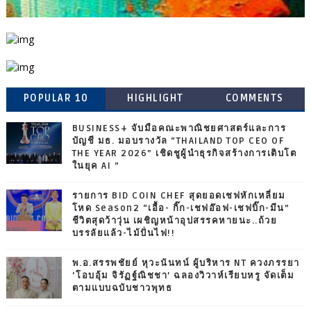
POPULAR 10
HIGHLIGHT
COMMENTS
BUSINESS+ จับมือคณะพาณิชยศาสตร์และการ
บัญชี มธ. มอบรางวัล “THAILAND TOP CEO OF
THE YEAR 2026” เชิดชูผู้นำธุรกิจสร้างการเติบโต
ในยุค AI ”
รายการ BID COIN CHEF สุดยอดเชฟหักเหลี่ยม
โหด Season2 “เอื้อ- กิ๊ก-เชฟอ๊อฟ-เชฟบิ๊ก-มีน”
ชีวิตสุดว้าวุ่น เผชิญหน้าอุปสรรคหายนะ..ถ้วย
บรรลัยแล้ว-ไม้ปั่นไฟ!!
พ.อ.สรรพชัยย์ หุวะนันทน์ ผู้บริหาร NT ควงภรรยา
‘โอบอุ้ม จิรัฏฐ์ณิชชา’ ฉลองวิวาห์เรียบหรู จัดเต็ม
ตามแบบฉบับชาวพุทธ