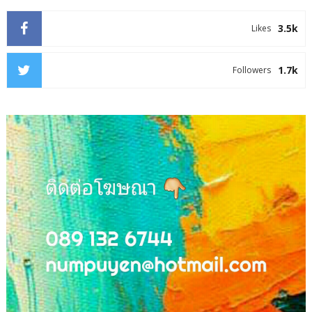
3.5k
Likes
1.7k
Followers