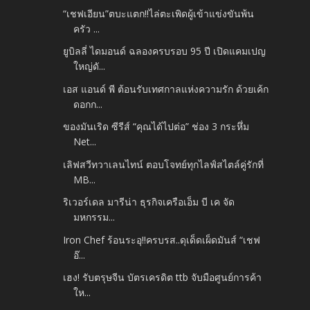
“เชฟเอียน”ตบะแตก!!ไล่ตะเพิดผู้เข้าแข่งขันพ้น
ครัว ...
ยูบิลลี่ ไดมอนด์ ฉลองครบรอบ 95 ปี เปิดแคมเปญ
ใหญ่ดั...
เอส แอนด์ พี ต้อนรับเทศกาลแห่งความรัก ด้วยเค้ก
ดอกก...
ของมันเริด ซีรีส์ “คุณได้ไปต่อ” ช่อง 3 กระหึ่ม
Net...
เลิฟสวีทวาเลนไทน์ ตอบโจทย์ทุกไลฟ์สไตล์คู่รักที่
MB...
ริเวอร์เดล มารีน่า ธุรกิจเครือเอ็ม บี เค จัด
มหกรรม...
Iron Chef ร้อนระอุ!!ครบรส..ดุเด็ดเผ็ดมันส์ “เชฟ
อ๊...
เฮง! รับตรุษจีน บัตรเครดิต ttb จับมือศูนย์การค้า
ให...