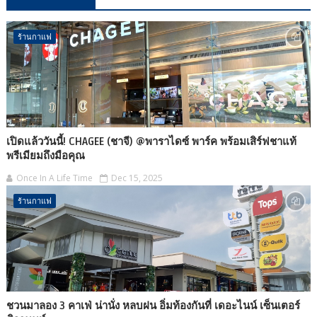
ร้านกาแฟ
เปิดแล้ววันนี้! CHAGEE (ชาจี) @พาราไดซ์ พาร์ค พร้อมเสิร์ฟชาแท้
พรีเมียมถึงมือคุณ
Once In A Life Time
Dec 15, 2025
ร้านกาแฟ
ชวนมาลอง 3 คาเฟ่ น่านั่ง หลบฝน อิ่มท้องกันที่ เดอะไนน์ เซ็นเตอร์