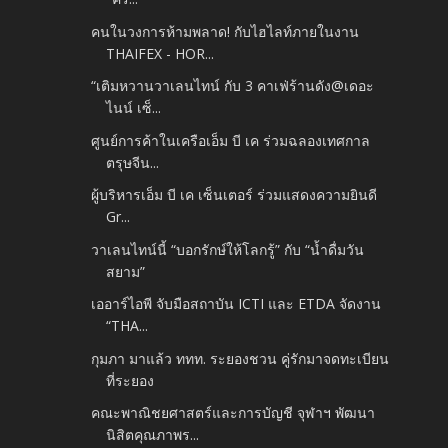
คนในวงการห้ามพลาด! กับไฮไลท์ภายในงาน
THAIFEX - HOR...
“เติมหวานวาเลนไทน์ กับ 3 คาเฟ่ร้านดัง@เดอะ
ไนน์ เซ็...
ศูนย์การค้าในเครือเอ็ม บี เค ร่วมฉลองเทศกาล
ตรุษจีน...
ผู้บริหารเอ็ม บี เค เซ็นเตอร์ ร่วมแสดงความยินดี
Gr...
วาเลนไทน์นี้ “บอกรักษ์ให้โลกรู้” กับ “น้ำดื่มวัน
สยาม”
เออาร์ไอพี จับมือสถาบัน ICTI และ ETDA จัดงาน
“THA...
กุมภา มาแล้ว ททท. ระยองชวน คู่รักมาจดทะเบียน
ที่ระยอง
คณะพาณิชยศาสตร์และการบัญชี จุฬาฯ พัฒนา
นิสิตคุณภาพร...