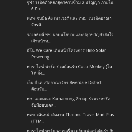
จุฬาฯ เปิดตัวหลักสูตรควบข้าม 2 ปริญญา ภายใน
6 ปี ป...
ททท. จับมือ คิง เพาเวอร์ และ กทม. เนรมิตอาณา
จักรมั...
รองอธิบดี พช. มอบนโยบายและปลุกขวัญกำลังใจ
เจ้าหน้าท...
ฮีโน่ We Care เดินหน้าโครงการ Hino Solar
Powering ...
พาราไดซ์ พาร์ค ร่วมต้อนรับ Coco Monkey (โค
โค่ มั้ง...
เอ็ม บี เค เปิดอาณาจักร Riverdale District
ต้อนรับ...
พช. และคณะ Kumamong Group ร่วมวงหารือ
จับมือขับเคล...
ททท. เดินหน้าจัดงาน Thailand Travel Mart Plus
(TTM...
พาราไดซ์ พาร์ค พาคุณรื่นรมย์บนฟลอร์เต้นรำ กับ