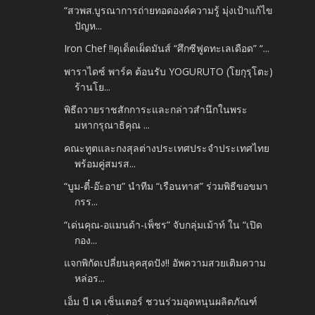
“สวพส.บูรณาการถ่ายทอดองค์ความรู้ มุ่งเป้าแก้ไข
ปัญห...
Iron Chef !!ดุเด็ดเผ็ดมันส์ “ศึกซีฟูดทะเลเดือด” “...
พาราไดซ์ พาร์ค ต้อนรับ YOGURUTO (โยกุรุโตะ)
ร้านโย...
พิธีถวายราชสักการะและกล่าวสำนึกในพระ
มหากรุณาธิคุณ ...
คณะทูตและกงสุลต่างประเทศประจำประเทศไทย
พร้อมคู่สมรส...
“บูม-ตี๋-อ๊ะอาย” นำทีม “เรือนทาส” ร่วมพิธีขอขมา
กรร...
“เด่นคุณ-อแมนด้า-เพ็ชร” จับกลุ่มเม้าท์ ใน “เปิด
กอง...
แจกพิกัดเปลี่ยนลุคสุดปัง!! อัพความสวยเติมความ
หล่อร...
เอ็ม บี เค เซ็นเตอร์ ชวนร่วมอุดหนุนผลิตภัณฑ์