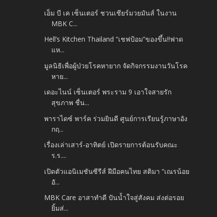
เอ็ม บี เค เซ็นเตอร์ ชวนเชียร์มวยมันส์ ในงาน
MBK C...
Hell’s Kitchen Thailand “เชฟป้อม”ของขึ้น!!ฟาด
แห...
มูลนิธิเพื่อผู้ป่วยโรคหายาก จัดกิจกรรมงานวันโรค
หาย...
เดอะไนน์ เซ็นเตอร์ พระราม 9 เอาใจสายรัก
สุขภาพ ชื่น...
พาราไดซ์ พาร์ค ร่วมยินดี ศูนย์การเรียนรู้ภาษาอัง
กฤ...
เรื่องเล่าเสาร์-อาทิตย์ เปิดรายการต้อนรับคณะ
ร.ร....
เปิดตัวแอนิเมชันซีรีส์ ฝีมือคนไทย สติมา “เณรน้อย
อั...
MBK Care อาสาทำดี ปันน้ำใจสู่สังคม ส่งต่อรอย
ยิ้มส่...