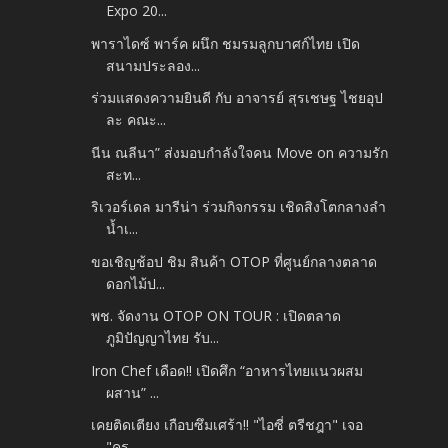
Expo 20...
พาราไดซ์ พาร์ค ผนึก ชมรมลูกบาศก์ไทย เปิด
สนามประลอง...
ร่วมแสดงความยินดี กับ อาจารย์ สุรเชษฐ ไชยอุป
ละ คณะ...
นีน ณลีนา” ส่งมอบกำลังใจคน Move on ความรัก
สะท...
ริเวอร์เดล มารีน่า ร่วมกิจกรรม เชิดสิงโตกลางลำ
น้ำเ...
ขอเชิญช้อป ชิม สินค้า OTOP ที่ศูนย์กลางตลาด
ดอกไม้ป...
พช. จัดงาน OTOP ON TOUR : เปิดตลาด
ภูมิปัญญาไทย รับ...
Iron Chef เดือด!! เปิดศึก “อาหารไทยแนวผสม
ผสาน” ...
เคยติดเตียง เกือบซึมเศร้า!! "ไอซี่ ตรีชฎา" เจอ
"คร...