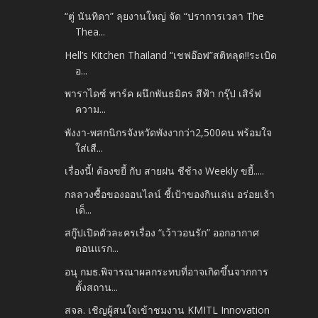
“ตู่ นันทิดา” ลุยงานใหญ่ จัด “ปราการเวลา The
Thea...
Hell’s Kitchen Thailand “เชฟอ๊อฟ”สติหลุด!!ระเบิด
อ...
พาราไดซ์ พาร์ค ผนึกพันธมิตร สีฟ้า กรุ๊ป เสิร์ฟ
ความ...
พังงา-พสกนิกรจังหวัดพังงากว่า2,500คน พร้อมใจ
ใส่เสื...
เรื่องนี้! ต้องขยี้ กับ สายฝน ชีช้าง Weekly ขยี้.....
กลลวงซื้อของออนไลน์ ชี้เป้าของกินเล่น อร่อยเจ้า
เด็...
สกู๊ปเปิดตัวละครเรื่อง “เว้าวอนรัก” ออกอากาศ
ตอนแรก...
อนุ กมธ.พิจารณาผลกระทบที่อาจเกิดขึ้นจากการ
ตั้งสถาน...
สจล. เชิญผู้สนใจเข้าชมงาน KMITL Innovation