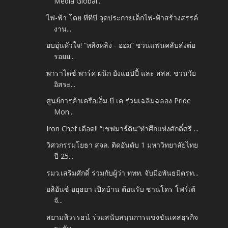
Media Global...
ไฟ-ฟ้า โดย ทีทีบี จุดประกายเด็กไฟ-ฟ้าสร้างสรรค์
งาน...
อบอุ่นหัวใจ! “หลิงหลิง - ออม” ชวนแฟนคลับส่งต่อ
รอยย...
พาราไดซ์ พาร์ค ผนึก ยังแฮปปี้ และ สสส. ชวนวัย
อิสระ...
ศูนย์การค้าเครือเอ็ม บี เค ร่วมเฉลิมฉลอง Pride
Mon...
Iron Chef เดือด!! “เชฟมาร์ติน”ทำศึกแห่งศักดิ์ศรี ...
วิศวกรรมโยธา สจล. ติดอันดับ 1 มหาวิทยาลัยไทย
ปี 25...
รมว.เสริมศักดิ์ ร่วมกับผู้ว่า ททท. จับมือพันธมิตรท...
อลิอันซ์ อยุธยา เปิดบ้าน ต้อนรับ ซานโดร โฟร์เต้
จั...
สยามพิวรรธน์ ร่วมสนับสนุนการแข่งขันเคสธุรกิจ