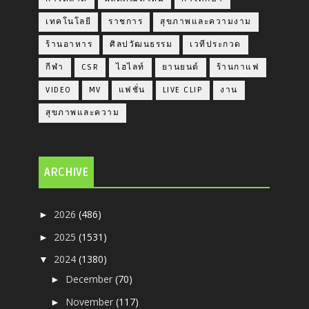
เทคโนโลยี
ราชการ
สุขภาพและความงาม
ร้านอาหาร
ศิลปวัฒนธรรม
เวทีประกวด
กีฬา
CSR
ไฮไลท์
ยานยนต์
ร้านกาแฟ
VIDEO
MV
แฟชั่น
LIVE CLIP
งาน
สุขภาพและความ
ARCHIVE
2026
(486)
►
2025
(1531)
►
2024
(1380)
▼
December
(70)
►
November
(117)
►