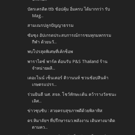
บัตรเครดิต ttb ช้อปคุ้ม อิ่มครบ ได้มากกว่า รับ
Mag...
สามเณรปลูกปัญญาธรรม
ซัมซุง อัปเกรดประสบการณ์การชมทุกมหกรรม
กีฬา ด้วยนวั...
พบโปรสุดพิเศษที่เค้กช็อพ
พาราไดซ์ พาร์ค ต้อนรับ P&S Thailand ร้าน
จำหน่ายผลิ...
เดอะไนน์ เซ็นเตอร์ ติวานนท์ ชวนช้อปสินค้า
เกษตรแปรร...
ร่วมยินดี นศ. สจล. โชว์ทักษะเต้น คว้ารางวัลชนะ
เลิศ...
ข่าวซุบซิบ : สวยครบสุขภาพดีด้วยพิลาทิส
ดร.หิมาลัยฯ ที่ปรึกษารมว.พลังงาน เดินทางมาติด
ตามคว...