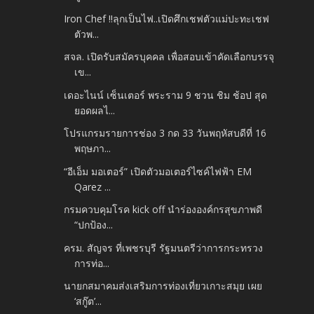
Iron Chef !!ลุกเป็นไฟ..เปิดศึกเชฟตัวแม่ปะทะเชฟ
ตัวพ...
สจล. เปิดรับสมัครบุคคล เพื่อสอบเข้าคัดเลือกบรรจุ
เข...
เดอะไนน์ เซ็นเตอร์ พระราม 9 ชวน ชิม ช้อป สุด
ยอดผลไ...
โปรแกรมรายการช่อง 3 กด 33 วันพฤหัสบดีที่ 16
พฤษภา...
“อีเอ็ม มอเตอร์” เปิดตัวมอเตอร์ไซค์ไฟฟ้า EM
Qarez ...
กรมควบคุมโรค kick off นำร่ององค์กรสุขภาพดี
“ปกป้อง...
ครม. สัญจร ที่เพชรบุรี รัฐมนตรีว่าการกระทรวง
การท่อ...
นายกสมาคมส่งเสริมการท่องเที่ยวเกาะสมุย เผย
‘สกู๊ต’...