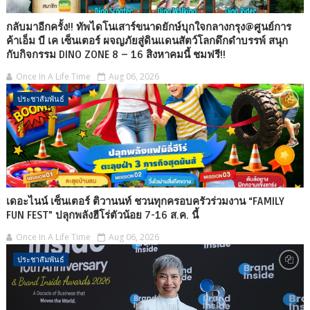
กลับมาอีกครั้ง!! ทัพไดโนเสาร์ขนาดยักษ์บุกใจกลางกรุง@ศูนย์การ
ค้าเอ็ม บี เค เซ็นเตอร์ ผจญภัยสู่ดินแดนสัตว์โลกดึกดำบรรพ์ สนุก
กับกิจกรรม DINO ZONE 8 – 16 สิงหาคมนี้ ชมฟรี!!
Once In A Life Time
Aug 06, 2026
ประชาสัมพันธ์
เดอะไนน์ เซ็นเตอร์ ติวานนท์ ชวนทุกครอบครัวร่วมงาน “FAMILY
FUN FEST” ปลุกพลังฮีโร่ตัวน้อย 7-16 ส.ค. นี้
Once In A Life Time
Aug 06, 2026
ประชาสัมพันธ์