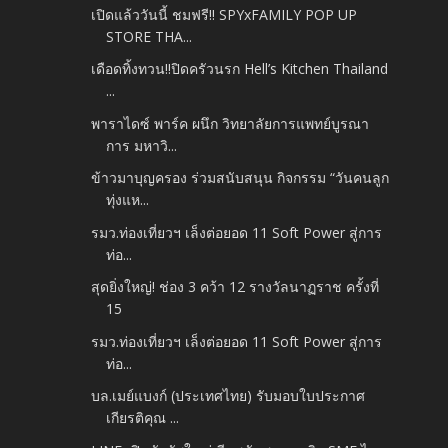
เปิดแล้ววันนี้ ชมฟรี!! SPYxFAMILY POP UP
STORE THA...
เดือดทิ้งทวน!!ปิดครัวนรก Hell’s Kitchen Thailand
...
พาราไดซ์ พาร์ค ผนึก วิทยาลัยการแพทย์บูรณา
การ มหาวิ...
ข้าวมาบุญครอง ร่วมสนับสนุน กิจกรรม “วันคนลูก
ทุ่งแห...
รมว.ท่องเที่ยวฯ เล็งต่อยอด 11 Soft Power สู่การ
ท่อ...
สุดยิ่งใหญ่! ช่อง 3 คว้า 12 รางวัลนาฏราช ครั้งที่
15
รมว.ท่องเที่ยวฯ เล็งต่อยอด 11 Soft Power สู่การ
ท่อ...
บล.เมย์แบงก์ (ประเทศไทย) รับมอบใบประกาศ
เกียรติคุณ ...