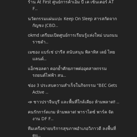
ร้าน At First ศูนย์การค้าเอ็ม บี เค เซ็นเตอร์ AT
F...
นวัตกรรมแผ่นแปะ Keep On Sleep สารสกัดจาก
กัญชง (CBD...
okmd เตรียมเปิดศูนย์การเรียนรู้แห่งใหม่ บนถนน
ราชดำ...
เมซอง แบร์เช่ ปารีส สนับสนุน พิลาทิส เดย์ ไทย
แลนด์...
แอ็กซอลตา ตอกย้ำศักยภาพต่ออุตสาหกรรม
รถยนต์ไฟฟ้า สน...
ช่อง 3 ประสบความสำเร็จในกิจกรรม “BEC Gets
Active ...
📣 ชาวปราจีนบุรี และพื้นที่ใกล้เคียง ห้ามพลาด‼️ ...
คนรักการ์ดเกม ห้ามพลาด! พาราไดซ์ พาร์ค จัด
งาน DF F...
ทีมเครือข่ายบริการสุขภาพอำเภอวิภาวดี ลงพื้นที่
ดูแ...