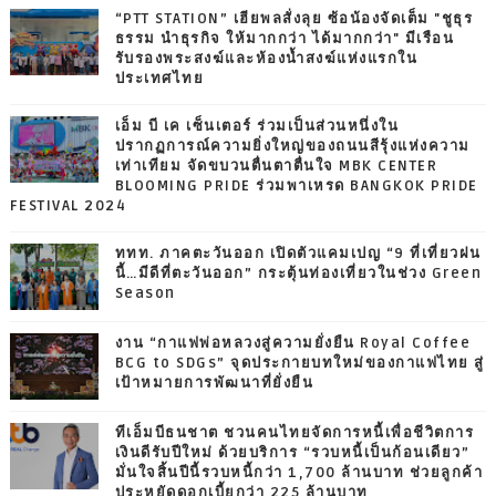
“PTT STATION” เฮียพลสั่งลุย ซ้อน้องจัดเต็ม "ชูธุร
ธรรม นำธุรกิจ ให้มากกว่า ได้มากกว่า" มีเรือน
รับรองพระสงฆ์และห้องน้ำสงฆ์แห่งแรกใน
ประเทศไทย
เอ็ม บี เค เซ็นเตอร์ ร่วมเป็นส่วนหนึ่งใน
ปรากฏการณ์ความยิ่งใหญ่ของถนนสีรุ้งแห่งความ
เท่าเทียม จัดขบวนตื่นตาตื่นใจ MBK CENTER
BLOOMING PRIDE ร่วมพาเหรด BANGKOK PRIDE
FESTIVAL 2024
ททท. ภาคตะวันออก เปิดตัวแคมเปญ “9 ที่เที่ยวฝน
นี้…มีดีที่ตะวันออก” กระตุ้นท่องเที่ยวในช่วง Green
Season
งาน “กาแฟพ่อหลวงสู่ความยั่งยืน Royal Coffee
BCG to SDGs” จุดประกายบทใหม่ของกาแฟไทย สู่
เป้าหมายการพัฒนาที่ยั่งยืน
ทีเอ็มบีธนชาต ชวนคนไทยจัดการหนี้เพื่อชีวิตการ
เงินดีรับปีใหม่ ด้วยบริการ “รวบหนี้เป็นก้อนเดียว”
มั่นใจสิ้นปีนี้รวบหนี้กว่า 1,700 ล้านบาท ช่วยลูกค้า
ประหยัดดอกเบี้ยกว่า 225 ล้านบาท