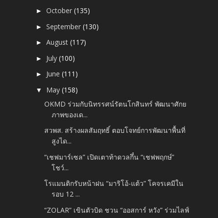
October
(135)
►
September
(130)
►
August
(117)
►
July
(100)
►
June
(111)
►
May
(158)
▼
OKMD ร่วมกับนิทรรศน์รัตนโกสินทร์ พัฒนาศักย
ภาพของเด...
สวพส. สร้างผลสัมฤทธิ์ ตอบโจทย์การพัฒนาพื้นที่
สูงได...
“เชฟมาร์เซล” เปิดเตาท้าดวลกึ๋น “เชฟพฤกษ์”
โชว์...
โรแมนติกรับหน้าฝน “มาริโอ้-แต้ว” โคจรเคมีใน
รอบ 12 ...
“ZOLAR” เขินตัวบิด ชวน “ออสการ์ หวัง” ร่วมไลฟ์