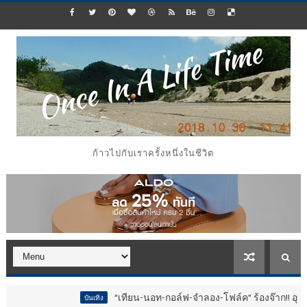
ก้าวไปกับเราครั้งหนึ่งในชีวิต
“เทียน-นอท-กอล์ฟ-จำลอง-โฟล์ค” ร้องจ๊าก!! อุปกรณ์ม่วนจอยง
บันเทิง