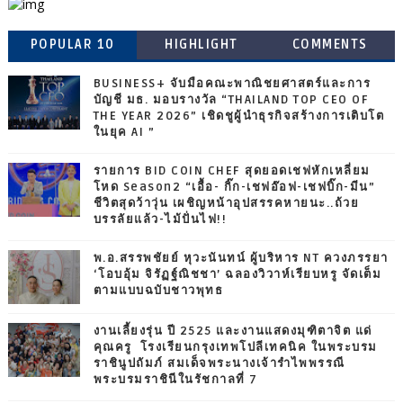
POPULAR 10
HIGHLIGHT
COMMENTS
BUSINESS+ จับมือคณะพาณิชยศาสตร์และการ
บัญชี มธ. มอบรางวัล “THAILAND TOP CEO OF
THE YEAR 2026” เชิดชูผู้นำธุรกิจสร้างการเติบโต
ในยุค AI ”
รายการ BID COIN CHEF สุดยอดเชฟหักเหลี่ยม
โหด Season2 “เอื้อ- กิ๊ก-เชฟอ๊อฟ-เชฟบิ๊ก-มีน”
ชีวิตสุดว้าวุ่น เผชิญหน้าอุปสรรคหายนะ..ถ้วย
บรรลัยแล้ว-ไม้ปั่นไฟ!!
พ.อ.สรรพชัยย์ หุวะนันทน์ ผู้บริหาร NT ควงภรรยา
‘โอบอุ้ม จิรัฏฐ์ณิชชา’ ฉลองวิวาห์เรียบหรู จัดเต็ม
ตามแบบฉบับชาวพุทธ
งานเลี้ยงรุ่น ปี 2525 และงานแสดงมุฑิตาจิต แด่
คุณครู โรงเรียนกรุงเทพโปลีเทคนิค ในพระบรม
ราชินูปถัมภ์ สมเด็จพระนางเจ้ารำไพพรรณี
พระบรมราชินีในรัชกาลที่ 7