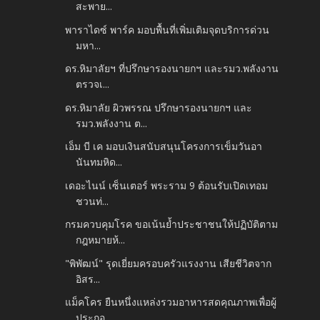
สะพาย...
พาราไดซ์ พาร์ค มอบพื้นที่เพิ่มเติมจุดบริการด่วน
มหา...
ดร.หิมาลัยฯ ที่ปรึกษารองนายกฯ และรมว.พลังงาน
ตรวจเ...
ดร.หิมาลัย ผิวพรรณ ปรึกษารองนายกฯ และ
รมว.พลังงาน ต...
เอ็ม บี เค มอบเงินสนับสนุนโครงการเข็มวันอา
นันทมหิด...
เดอะไนน์ เซ็นเตอร์ พระราม 9 ต้อนรับเปิดเทอม
ชวนท่...
กรมควบคุมโรค ขอเน้นย้ำประชาชนให้ปฏิบัติตาม
กฎหมายห้...
"พิพัฒน์" รุดเยี่ยมครอบครัวแรงงาน เสียชีวิตจาก
อิสร...
แม็คโคร ยืนหนึ่งแหล่งรวมอาหารสดคุณภาพเพื่อผู้
ประกอ...