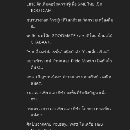
LINE จัดเต็มคอร์สความรู้เพื่อ SME ไทย เปิด
BOOTCAM...
ชบาบางกอก ก้าวสู่เวทีโลกด้วยนวัตกรรมเครื่องดื่ม
ยั่...
พบกับ นมโอ๊ต GOODMATE รสชาติใหม่ น้ำผลไม้
CHABAA แ...
“ชายสี่ คอร์ปอเรชั่น” ผนึกกำลัง “ก๋วยเตี๋ยวเรือเสื...
สยามพิวรรธน์ ร่วมฉลอง Pride Month เปิดตัวน้ำ
ดื่ม O...
สจล. เชิญชวนน้องๆ มัธยมปลาย สายวิทย์ - คณิต
สมัคร...
รมว.ท่องเที่ยวและกีฬา ลงพื้นที่รับฟังปัญหาเพื่อ
การ...
กระทรวงการท่องเที่ยวและกีฬา โดยการท่องเที่ยว
แห่งปร...
ศิลปินจากค่าย Yousay…Watt ในเครือ T&B