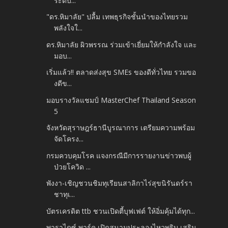
ระดับ...
"ดร.หิมาลัย" ปลื้ม เทพธุรกิจชั้นนำของไทยรวม
พลังใจใ...
ดร.หิมาลัย ผิวพรรณ ร่วมเข้าเยี่ยมให้กำลังใจ และ
มอบ...
เริ่มแล้ว!! ตลาดส่งสุข SMEs ของดีทั่วไทย รวมขอ
งดีข...
มอบรางวัลแชมป์ MasterChef Thailand Season
5
จังหวัดสุราษฎร์ธานีบูรณาการ เตรียมความพร้อม
จัดโครง...
กรมควบคุมโรค แจงกรณีมีการรายงานข่าวพบผู้
ป่วยโควิด ...
พังงา-เชิญชวนชิมทุเรียนสาลิกาไร่สุขนิรันดร์รา
ชาทุเ...
บัตรเครดิต ttb ชวนเปิดตี้บุฟเฟต์ ให้อิ่มคุ้มได้ทุก...
พาราไดซ์ พาร์ค เปิดสนามประลองไหวพริบ เสริม