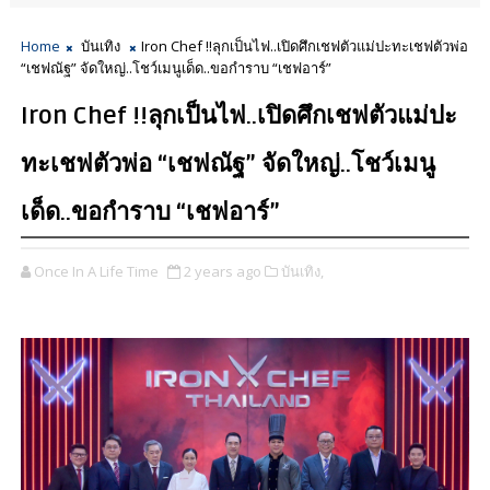
Home
บันเทิง
Iron Chef !!ลุกเป็นไฟ..เปิดศึกเชฟตัวแม่ปะทะเชฟตัวพ่อ
“เชฟณัฐ” จัดใหญ่..โชว์เมนูเด็ด..ขอกำราบ “เชฟอาร์”
Iron Chef !!ลุกเป็นไฟ..เปิดศึกเชฟตัวแม่ปะ
ทะเชฟตัวพ่อ “เชฟณัฐ” จัดใหญ่..โชว์เมนู
เด็ด..ขอกำราบ “เชฟอาร์”
Once In A Life Time
2 years ago
บันเทิง,