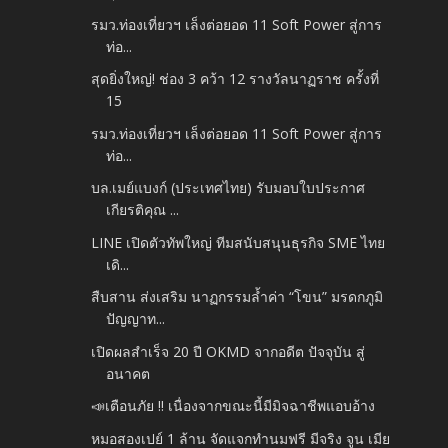
รมว.ท่องเที่ยวฯ เล็งต่อยอด 11 Soft Power สู่การ
ท่อ...
สุดยิ่งใหญ่! ช่อง 3 คว้า 12 รางวัลนาฏราช ครั้งที่
15
รมว.ท่องเที่ยวฯ เล็งต่อยอด 11 Soft Power สู่การ
ท่อ...
บล.เมย์แบงก์ (ประเทศไทย) รับมอบใบประกาศ
เกียรติคุณ ...
LINE เปิดตัวทัพใหญ่ ทีมสนับสนุนธุรกิจ SME ไทย
เดิ...
สืบสาน ส่งเสริม นาฏกรรมล้ำค่า “โขน” มรดกภูมิ
ปัญญาท...
เปิดผลสำเร็จ 20 ปี OKMD จากอดีต ปัจจุบัน สู่
อนาคต
📣เตือนภัย !! เนื่องจากขณะนี้มีมิจฉาชีพแอบอ้าง
หมอสองเปย์ 1 ล้าน จัดแจกทำนมฟรี มีจริง จูน เมีย