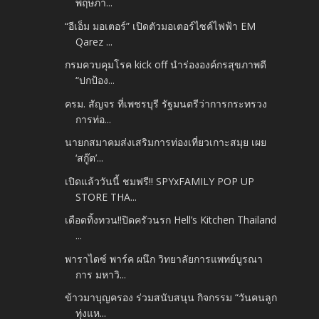
พฤษภา...
“อีเอ็ม มอเตอร์” เปิดตัวมอเตอร์ไซค์ไฟฟ้า EM
Qarez ...
กรมควบคุมโรค kick off นำร่ององค์กรสุขภาพดี
“ปกป้อง...
ครม. สัญจร ที่เพชรบุรี รัฐมนตรีว่าการกระทรวง
การท่อ...
นายกสมาคมส่งเสริมการท่องเที่ยวเกาะสมุย เผย
‘สกู๊ต’...
เปิดแล้ววันนี้ ชมฟรี!! SPYxFAMILY POP UP
STORE THA...
เดือดทิ้งทวน!!ปิดครัวนรก Hell’s Kitchen Thailand
...
พาราไดซ์ พาร์ค ผนึก วิทยาลัยการแพทย์บูรณา
การ มหาวิ...
ข้าวมาบุญครอง ร่วมสนับสนุน กิจกรรม “วันคนลูก
ทุ่งแห...