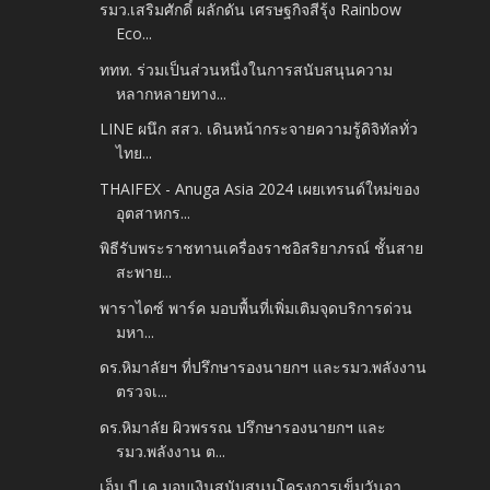
รมว.เสริมศักดิ์ ผลักดัน เศรษฐกิจสีรุ้ง Rainbow
Eco...
ททท. ร่วมเป็นส่วนหนึ่งในการสนับสนุนความ
หลากหลายทาง...
LINE ผนึก สสว. เดินหน้ากระจายความรู้ดิจิทัลทั่ว
ไทย...
THAIFEX - Anuga Asia 2024 เผยเทรนด์ใหม่ของ
อุตสาหกร...
พิธีรับพระราชทานเครื่องราชอิสริยาภรณ์ ชั้นสาย
สะพาย...
พาราไดซ์ พาร์ค มอบพื้นที่เพิ่มเติมจุดบริการด่วน
มหา...
ดร.หิมาลัยฯ ที่ปรึกษารองนายกฯ และรมว.พลังงาน
ตรวจเ...
ดร.หิมาลัย ผิวพรรณ ปรึกษารองนายกฯ และ
รมว.พลังงาน ต...
เอ็ม บี เค มอบเงินสนับสนุนโครงการเข็มวันอา