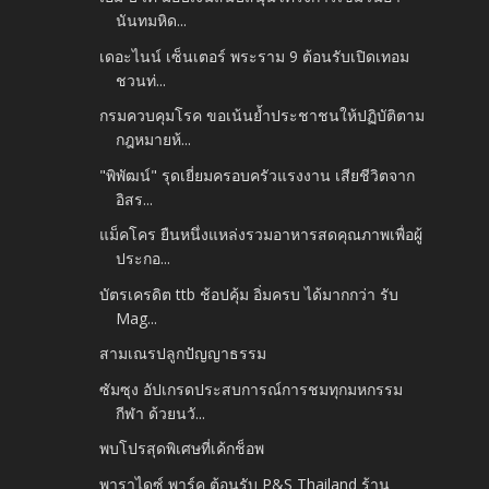
นันทมหิด...
เดอะไนน์ เซ็นเตอร์ พระราม 9 ต้อนรับเปิดเทอม
ชวนท่...
กรมควบคุมโรค ขอเน้นย้ำประชาชนให้ปฏิบัติตาม
กฎหมายห้...
"พิพัฒน์" รุดเยี่ยมครอบครัวแรงงาน เสียชีวิตจาก
อิสร...
แม็คโคร ยืนหนึ่งแหล่งรวมอาหารสดคุณภาพเพื่อผู้
ประกอ...
บัตรเครดิต ttb ช้อปคุ้ม อิ่มครบ ได้มากกว่า รับ
Mag...
สามเณรปลูกปัญญาธรรม
ซัมซุง อัปเกรดประสบการณ์การชมทุกมหกรรม
กีฬา ด้วยนวั...
พบโปรสุดพิเศษที่เค้กช็อพ
พาราไดซ์ พาร์ค ต้อนรับ P&S Thailand ร้าน