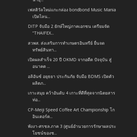
เฟสติวัลใหม่แกะกล่อง bondbond Music Mania
เปิดไลน...
DITP จับมือ 2 ยักษ์ใหญ่ภาคเอกชน เตรียมจัด
“THAIFEX...
สวพส. ส่งเสริมการทำเกษตรอินทรีย์ ยื่นจด
ทรัพย์สินทา...
เปิดผลสำเร็จ 20 ปี OKMD จากอดีต ปัจจุบัน สู่
อนาคต ...
อลิอันซ์ อยุธยา ประกันภัย จับมือ BDMS เปิดตัว
ผลิตภ...
เกาะสมุย คว้าอันดับ 4 เกาะที่ดีที่สุดจากนิตยสาร
ท่อ...
CP-Meiji Speed Coffee Art Championship โก
อินเตอร์ต...
พังงา-ศรชล.ภาค 3 (ศูนย์อำนวยการรักษาผลประ
โยชน์ของช...