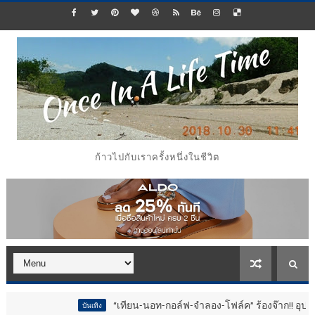
ก้าวไปกับเราครั้งหนึ่งในชีวิต
“เทียน-นอท-กอล์ฟ-จำลอง-โฟล์ค” ร้องจ๊าก!! อุปกรณ์ม่วนจอยงานว
บันเทิง