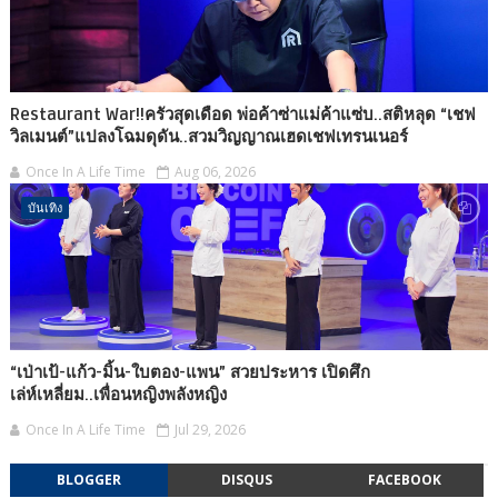
Restaurant War!!ครัวสุดเดือด พ่อค้าซ่าแม่ค้าแซ่บ..สติหลุด “เชฟ
วิลเมนต์”แปลงโฉมดุดัน..สวมวิญญาณเฮดเชฟเทรนเนอร์
Once In A Life Time
Aug 06, 2026
บันเทิง
“เป่าเป้-แก้ว-มิ้น-ใบตอง-แพน” สวยประหาร เปิดศึก
เล่ห์เหลี่ยม..เพื่อนหญิงพลังหญิง
Once In A Life Time
Jul 29, 2026
BLOGGER
DISQUS
FACEBOOK