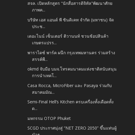
สจล. เปิดหลักสูตร “นักสื่อสารดิจิทัล”พัฒนาศักย
ภาพค...
บริษัท เอส แอนด์ พี ซินดิเคท จำกัด (มหาชน) จัด
ประช...
เดอะไนน์ เซ็นเตอร์ ติวานนท์ ชวนช้อปสินค้า
เกษตรแปรร...
พาราไดซ์ พาร์ค ผนึก กรุงเทพมหานคร ร่วมสร้าง
สรรค์พื...
okmd จับมือ บมจ.โทรคมนาคมแห่งชาติสนับสนุน
การนำเทคโ...
Casa Rocca, MicroFiber และ Pasaya ร่วมกับ
สมาคมมัณ...
Semi-Final Hell’s Kitchen ครบเครื่องทั้งเดือดทั้ง
ด...
มหกรรม OTOP Phuket
SCGD ประกาศมุ่งสู่ “NET ZERO 2050” ขึ้นแท่นผู้
นำธุ...