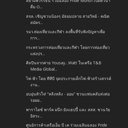
สยามพิวรรธน์ ร่วมฉลอง Pride Month เปิดตัวน้ำ
ดื่ม O...
สจล. เชิญชวนน้องๆ มัธยมปลาย สายวิทย์ - คณิต
สมัคร...
รมว.ท่องเที่ยวและกีฬา ลงพื้นที่รับฟังปัญหาเพื่อ
การ...
กระทรวงการท่องเที่ยวและกีฬา โดยการท่องเที่ยว
แห่งปร...
ศิลปินจากค่าย Yousay…Watt ในเครือ T&B
Media Global...
ไฟ-ฟ้า โดย ทีทีบี จุดประกายเด็กไฟ-ฟ้าสร้างสรรค์
งาน...
อบอุ่นหัวใจ! “หลิงหลิง - ออม” ชวนแฟนคลับส่งต่อ
รอยย...
พาราไดซ์ พาร์ค ผนึก ยังแฮปปี้ และ สสส. ชวนวัย
อิสระ...
ศูนย์การค้าเครือเอ็ม บี เค ร่วมเฉลิมฉลอง Pride