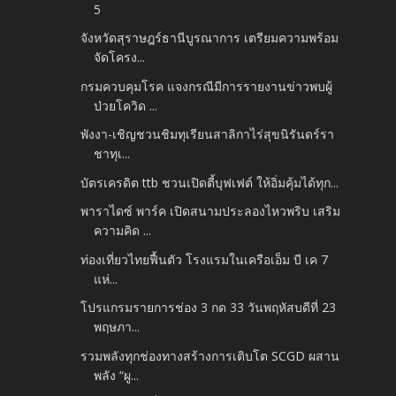
5
จังหวัดสุราษฎร์ธานีบูรณาการ เตรียมความพร้อม
จัดโครง...
กรมควบคุมโรค แจงกรณีมีการรายงานข่าวพบผู้
ป่วยโควิด ...
พังงา-เชิญชวนชิมทุเรียนสาลิกาไร่สุขนิรันดร์รา
ชาทุเ...
บัตรเครดิต ttb ชวนเปิดตี้บุฟเฟต์ ให้อิ่มคุ้มได้ทุก...
พาราไดซ์ พาร์ค เปิดสนามประลองไหวพริบ เสริม
ความคิด ...
ท่องเที่ยวไทยฟื้นตัว โรงแรมในเครือเอ็ม บี เค 7
แห่...
โปรแกรมรายการช่อง 3 กด 33 วันพฤหัสบดีที่ 23
พฤษภา...
รวมพลังทุกช่องทางสร้างการเติบโต SCGD ผสาน
พลัง “ผู...