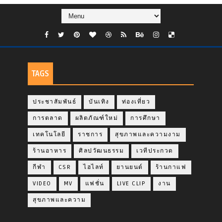
TAGS
ประชาสัมพันธ์
บันเทิง
ท่องเที่ยว
การตลาด
ผลิตภัณฑ์ใหม่
การศึกษา
เทคโนโลยี
ราชการ
สุขภาพและความงาม
ร้านอาหาร
ศิลปวัฒนธรรม
เวทีประกวด
กีฬา
CSR
ไฮไลท์
ยานยนต์
ร้านกาแฟ
VIDEO
MV
แฟชั่น
LIVE CLIP
งาน
สุขภาพและความ