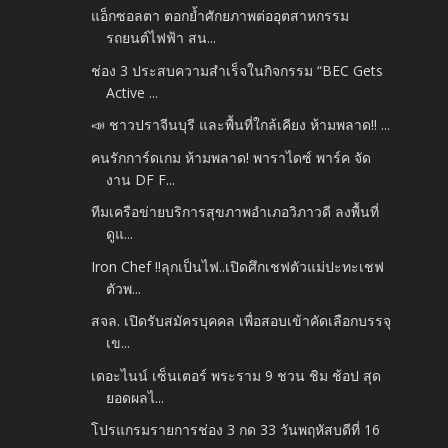
แอ็กซอลตา ตอกย้ำศักยภาพต่ออุตสาหกรรม
รถยนต์ไฟฟ้า สน...
ช่อง 3 ประสบความสำเร็จในกิจกรรม “BEC Gets
Active ...
📣 ชาวปราจีนบุรี และพื้นที่ใกล้เคียง ห้ามพลาด‼️ ...
คนรักการ์ดเกม ห้ามพลาด! พาราไดซ์ พาร์ค จัด
งาน DF F...
ทีมเครือข่ายบริการสุขภาพอำเภอวิภาวดี ลงพื้นที่
ดูแ...
Iron Chef !!ลุกเป็นไฟ..เปิดศึกเชฟตัวแม่ปะทะเชฟ
ตัวพ...
สจล. เปิดรับสมัครบุคคล เพื่อสอบเข้าคัดเลือกบรรจุ
เข...
เดอะไนน์ เซ็นเตอร์ พระราม 9 ชวน ชิม ช้อป สุด
ยอดผลไ...
โปรแกรมรายการช่อง 3 กด 33 วันพฤหัสบดีที่ 16