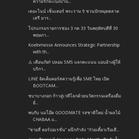
ความรักจะเบ่งบาน...
เดอะไนน์ เซ็นเตอร์ พระราม 9 ชวนปักหมุดตลาด
เสรี มาร...
โปรแกรมรายการช่อง 3 กด 33 วันพฤหัสบดีที่ 30
พฤษภา...
Koelnmesse Announces Strategic Partnership
with th...
⚠️ เตือนภัย!! ปลอม SMS แลกคะแนน แอบอ้างผู้ให้
บริกา...
LINE จัดเต็มคอร์สความรู้เพื่อ SME ไทย เปิด
BOOTCAM...
ชบาบางกอก ก้าวสู่เวทีโลกด้วยนวัตกรรมเครื่องดื่ม
ยั่...
พบกับ นมโอ๊ต GOODMATE รสชาติใหม่ น้ำผลไม้
CHABAA แ...
“ชายสี่ คอร์ปอเรชั่น” ผนึกกำลัง “ก๋วยเตี๋ยวเรือเสื...