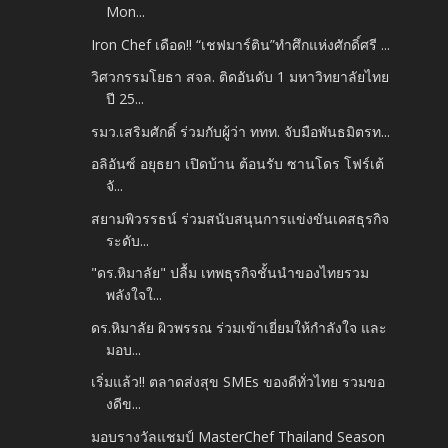
Mon...
Iron Chef เดือด!! “เชฟมาร์ติน”ทำศึกแห่งศักดิ์ศรี ...
วิศวกรรมโยธา สจล. ติดอันดับ 1 มหาวิทยาลัยไทย
ปี 25...
รมว.เสริมศักดิ์ ร่วมกับผู้ว่า ททท. จับมือพันธมิตรท...
อลิอันซ์ อยุธยา เปิดบ้าน ต้อนรับ ซานโดร โฟร์เต้
จั...
สยามพิวรรธน์ ร่วมสนับสนุนการแข่งขันเคสธุรกิจ
ระดับ...
"ดร.หิมาลัย" ปลื้ม เทพธุรกิจชั้นนำของไทยรวม
พลังใจใ...
ดร.หิมาลัย ผิวพรรณ ร่วมเข้าเยี่ยมให้กำลังใจ และ
มอบ...
เริ่มแล้ว!! ตลาดส่งสุข SMEs ของดีทั่วไทย รวมขอ
งดีข...
มอบรางวัลแชมป์ MasterChef Thailand Season