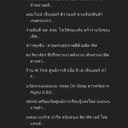
จำหน่ายผลิ...
เดอะไนน์ เซ็นเตอร์ ติวานนท์ ชวนช้อปสินค้า
เกษตรแปรร...
ร่วมยินดี นศ. สจล. โชว์ทักษะเต้น คว้ารางวัลชนะ
เลิศ...
ข่าวซุบซิบ : สวยครบสุขภาพดีด้วยพิลาทิส
ดร.หิมาลัยฯ ที่ปรึกษารมว.พลังงาน เดินทางมาติด
ตามคว...
ร้าน At First ศูนย์การค้าเอ็ม บี เค เซ็นเตอร์ AT
F...
นวัตกรรมแผ่นแปะ Keep On Sleep สารสกัดจาก
กัญชง (CBD...
okmd เตรียมเปิดศูนย์การเรียนรู้แห่งใหม่ บนถนน
ราชดำ...
เมซอง แบร์เช่ ปารีส สนับสนุน พิลาทิส เดย์ ไทย
แลนด์...