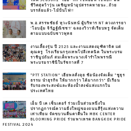
โหด Season2 “เอื้อ- กิ๊ก-เชฟอ๊อฟ-เชฟบิ๊ก-มีน”
ชีวิตสุดว้าวุ่น เผชิญหน้าอุปสรรคหายนะ..ถ้วย
บรรลัยแล้ว-ไม้ปั่นไฟ!!
พ.อ.สรรพชัยย์ หุวะนันทน์ ผู้บริหาร NT ควงภรรยา
‘โอบอุ้ม จิรัฏฐ์ณิชชา’ ฉลองวิวาห์เรียบหรู จัดเต็ม
ตามแบบฉบับชาวพุทธ
งานเลี้ยงรุ่น ปี 2525 และงานแสดงมุฑิตาจิต แด่
คุณครู โรงเรียนกรุงเทพโปลีเทคนิค ในพระบรม
ราชินูปถัมภ์ สมเด็จพระนางเจ้ารำไพพรรณี
พระบรมราชินีในรัชกาลที่ 7
“PTT STATION” เฮียพลสั่งลุย ซ้อน้องจัดเต็ม "ชูธุร
ธรรม นำธุรกิจ ให้มากกว่า ได้มากกว่า" มีเรือน
รับรองพระสงฆ์และห้องน้ำสงฆ์แห่งแรกใน
ประเทศไทย
เอ็ม บี เค เซ็นเตอร์ ร่วมเป็นส่วนหนึ่งใน
ปรากฏการณ์ความยิ่งใหญ่ของถนนสีรุ้งแห่งความ
เท่าเทียม จัดขบวนตื่นตาตื่นใจ MBK CENTER
BLOOMING PRIDE ร่วมพาเหรด BANGKOK PRIDE
FESTIVAL 2024