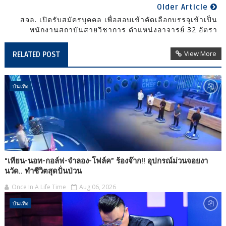
Older Article
สจล. เปิดรับสมัครบุคคล เพื่อสอบเข้าคัดเลือกบรรจุเข้าเป็น
พนักงานสถาบันสายวิชาการ ตำแหน่งอาจารย์ 32 อัตรา
View More
RELATED POST
บันเทิง
“เทียน-นอท-กอล์ฟ-จำลอง-โฟล์ค” ร้องจ๊าก!! อุปกรณ์ม่วนจอยงา
นวัด.. ทำชีวิตสุดปั่นป่วน
Once In A Life Time
Aug 06, 2026
บันเทิง