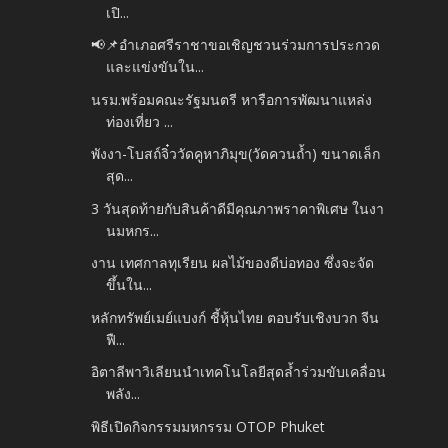
เปิ...
📢📌อำเภอศรีราชาขอเชิญชวนร่วมการประกวด
และแข่งขันใน...
นรม.พร้อมคณะรัฐมนตรี หารือการพัฒนาแหล่ง
ท่องเที่ยว ...
พังงา-โบสถ์จิ๋ววัดคูหาภิมุข(วัดควนถ้ำ) ขนาดเล็ก
สุด...
3 วันสุดท้ายกับสินค้าดีมีคุณภาพราคาพิเศษ ในงา
นมหกร...
งาน เทศกาลทุเรียน ผลไม้ของดีบ่อทอง ซึ่งจะจัด
ขึ้นใน...
หลักทรัพย์เมย์แบงก์ ชี้หุ้นไทย ตอบรับเชิงบวก จีน
ฟื...
อิตาลีพาวิเลียนนำเทคโนโลยีสุดล้ำร่วมขับเคลื่อน
พลัง...
พิธีเปิดกิจกรรมมหกรรม OTOP Phuket