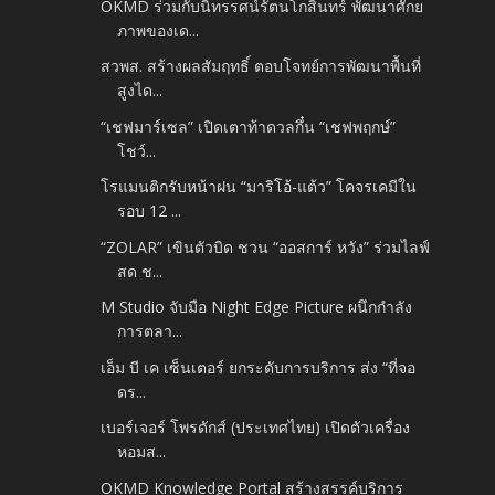
OKMD ร่วมกับนิทรรศน์รัตนโกสินทร์ พัฒนาศักย
ภาพของเด...
สวพส. สร้างผลสัมฤทธิ์ ตอบโจทย์การพัฒนาพื้นที่
สูงได...
“เชฟมาร์เซล” เปิดเตาท้าดวลกึ๋น “เชฟพฤกษ์”
โชว์...
โรแมนติกรับหน้าฝน “มาริโอ้-แต้ว” โคจรเคมีใน
รอบ 12 ...
“ZOLAR” เขินตัวบิด ชวน “ออสการ์ หวัง” ร่วมไลฟ์
สด ช...
M Studio จับมือ Night Edge Picture ผนึกกำลัง
การตลา...
เอ็ม บี เค เซ็นเตอร์ ยกระดับการบริการ ส่ง “ที่จอ
ดร...
เบอร์เจอร์ โพรดักส์ (ประเทศไทย) เปิดตัวเครื่อง
หอมส...
OKMD Knowledge Portal สร้างสรรค์บริการ