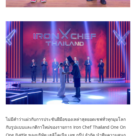
ไม่มีคำว่าแผ่วกับการประชันฝีมือของเหล่าสุดยอดเชฟทั่วทุกมุมโลก
กับรูปแบบและกติกาใหม่ของรายการ Iron Chef Thailand One On
One Battle ของบริษัท เฮลิโคเนีย เอช กรุ๊ป จำกัด นำทีมความสนุก