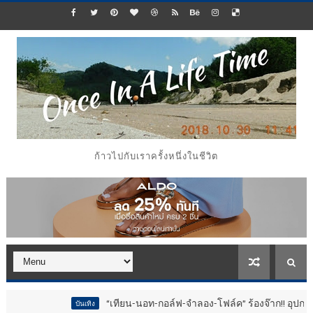
ก้าวไปกับเราครั้งหนึ่งในชีวิต
“เทียน-นอท-กอล์ฟ-จำลอง-โฟล์ค” ร้องจ๊าก!! อุปกรณ์ม่วนจอยงานวัด
บันเทิง