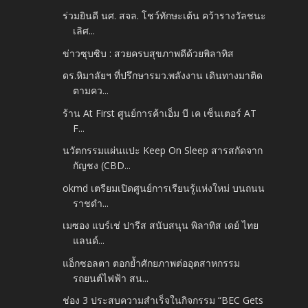
ร่วมยินดี นศ. สจล. โชว์ทักษะเต้น คว้ารางวัลชนะ
เลิศ...
ข่าวซุบซิบ : สวยครบสุขภาพดีด้วยพิลาทิส
ดร.หิมาลัยฯ ที่ปรึกษารมว.พลังงาน เดินทางมาติด
ตามคว...
ร้าน At First ศูนย์การค้าเอ็ม บี เค เซ็นเตอร์ AT
F...
นวัตกรรมแผ่นแปะ Keep On Sleep สารสกัดจาก
กัญชง (CBD...
okmd เตรียมเปิดศูนย์การเรียนรู้แห่งใหม่ บนถนน
ราชดำ...
เมซอง แบร์เช่ ปารีส สนับสนุน พิลาทิส เดย์ ไทย
แลนด์...
แอ็กซอลตา ตอกย้ำศักยภาพต่ออุตสาหกรรม
รถยนต์ไฟฟ้า สน...
ช่อง 3 ประสบความสำเร็จในกิจกรรม “BEC Gets