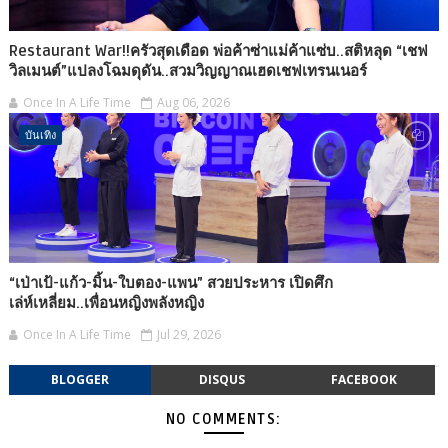
Restaurant War!!ครัวสุดเดือด พ่อค้าซ่าแม่ค้าแซ่บ..สติหลุด “เชฟ
วิลเมนต์”แปลงโฉมดุดัน..สวมวิญญาณเฮดเชฟเทรนเนอร์
Once In A Life Time
Aug 06, 2026
บันเทิง
“เป่าเป้-แก้ว-มิ้น-ใบตอง-แพน” สวยประหาร เปิดศึก
เล่ห์เหลี่ยม..เพื่อนหญิงพลังหญิง
Once In A Life Time
Jul 29, 2026
BLOGGER
DISQUS
FACEBOOK
NO COMMENTS: