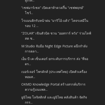
สูงได...
“เชฟมาร์เซล” เปิดเตาท้าดวลกึ๋น “เชฟพฤกษ์”
โชว์...
โรแมนติกรับหน้าฝน “มาริโอ้-แต้ว” โคจรเคมีใน
รอบ 12 ...
“ZOLAR” เขินตัวบิด ชวน “ออสการ์ หวัง” ร่วมไลฟ์
สด ช...
M Studio จับมือ Night Edge Picture ผนึกกำลัง
การตลา...
เอ็ม บี เค เซ็นเตอร์ ยกระดับการบริการ ส่ง “ที่จอ
ดร...
เบอร์เจอร์ โพรดักส์ (ประเทศไทย) เปิดตัวเครื่อง
หอมส...
OKMD Knowledge Portal สร้างสรรค์บริการ
ความรู้บนแพล...
ยูนิไทย โลจิสติกส์ และยูนิไทย คลังสินค้า จัดกิจ
กรร...