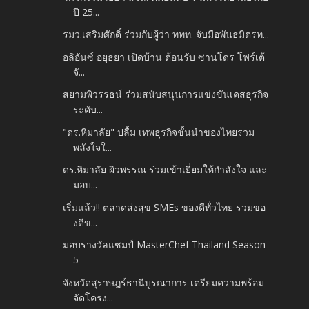
ปี 25...
รมว.เสริมศักดิ์ ร่วมกับผู้ว่า ททท. จับมือพันธมิตรท...
อลิอันซ์ อยุธยา เปิดบ้าน ต้อนรับ ซานโดร โฟร์เต้
จั...
สยามพิวรรธน์ ร่วมสนับสนุนการแข่งขันเคสธุรกิจ
ระดับ...
"ดร.หิมาลัย" ปลื้ม เทพธุรกิจชั้นนำของไทยรวม
พลังใจใ...
ดร.หิมาลัย ผิวพรรณ ร่วมเข้าเยี่ยมให้กำลังใจ และ
มอบ...
เริ่มแล้ว!! ตลาดส่งสุข SMEs ของดีทั่วไทย รวมขอ
งดีข...
มอบรางวัลแชมป์ MasterChef Thailand Season
5
จังหวัดสุราษฎร์ธานีบูรณาการ เตรียมความพร้อม
จัดโครง...