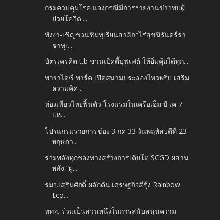
กรมควบคุมโรค แจงกรณีมีการรายงานข่าวพบผู้
ป่วยโควิด ...
พังงา-เชิญชวนชิมทุเรียนสาลิกาไร่สุขนิรันดร์รา
ชาทุเ...
บัตรเครดิต ttb ชวนเปิดตี้บุฟเฟต์ ให้อิ่มคุ้มได้ทุก...
พาราไดซ์ พาร์ค เปิดสนามประลองไหวพริบ เสริม
ความคิด ...
ท่องเที่ยวไทยฟื้นตัว โรงแรมในเครือเอ็ม บี เค 7
แห่...
โปรแกรมรายการช่อง 3 กด 33 วันพฤหัสบดีที่ 23
พฤษภา...
รวมพลังทุกช่องทางสร้างการเติบโต SCGD ผสาน
พลัง “ผู...
รมว.เสริมศักดิ์ ผลักดัน เศรษฐกิจสีรุ้ง Rainbow
Eco...
ททท. ร่วมเป็นส่วนหนึ่งในการสนับสนุนความ