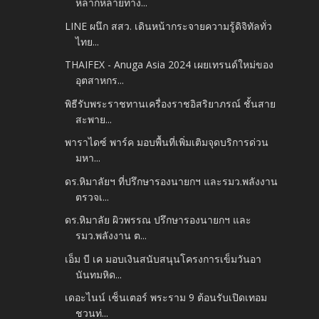
หลากหลายทาง...
LINE ผนึก สสว. เดินหน้ากระจายความรู้ดิจิทัลทั่ว
ไทย...
THAIFEX - Anuga Asia 2024 เผยเทรนด์ใหม่ของ
อุตสาหกร...
พิธีรับพระราชทานเครื่องราชอิสริยาภรณ์ ชั้นสาย
สะพาย...
พาราไดซ์ พาร์ค มอบพื้นที่เพิ่มเติมจุดบริการด่วน
มหา...
ดร.หิมาลัยฯ ที่ปรึกษารองนายกฯ และรมว.พลังงาน
ตรวจเ...
ดร.หิมาลัย ผิวพรรณ ปรึกษารองนายกฯ และ
รมว.พลังงาน ต...
เอ็ม บี เค มอบเงินสนับสนุนโครงการเข็มวันอา
นันทมหิด...
เดอะไนน์ เซ็นเตอร์ พระราม 9 ต้อนรับเปิดเทอม
ชวนท่...