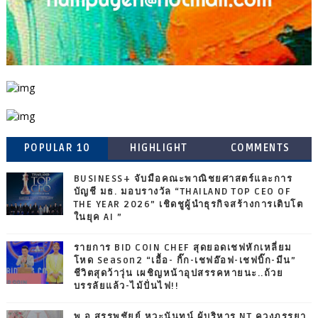
POPULAR 10
HIGHLIGHT
COMMENTS
BUSINESS+ จับมือคณะพาณิชยศาสตร์และการ
บัญชี มธ. มอบรางวัล “THAILAND TOP CEO OF
THE YEAR 2026” เชิดชูผู้นำธุรกิจสร้างการเติบโต
ในยุค AI ”
รายการ BID COIN CHEF สุดยอดเชฟหักเหลี่ยม
โหด Season2 “เอื้อ- กิ๊ก-เชฟอ๊อฟ-เชฟบิ๊ก-มีน”
ชีวิตสุดว้าวุ่น เผชิญหน้าอุปสรรคหายนะ..ถ้วย
บรรลัยแล้ว-ไม้ปั่นไฟ!!
พ.อ.สรรพชัยย์ หุวะนันทน์ ผู้บริหาร NT ควงภรรยา