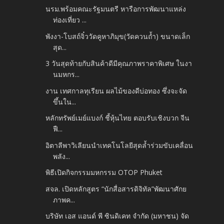
นรม.พร้อมคณะรัฐมนตรี หารือการพัฒนาแหล่ง
ท่องเที่ยว ...
พังงา-โบสถ์จิ๋ววัดคูหาภิมุข(วัดควนถ้ำ) ขนาดเล็ก
สุด...
3 วันสุดท้ายกับสินค้าดีมีคุณภาพราคาพิเศษ ในงา
นมหกร...
งาน เทศกาลทุเรียน ผลไม้ของดีบ่อทอง ซึ่งจะจัด
ขึ้นใน...
หลักทรัพย์เมย์แบงก์ ชี้หุ้นไทย ตอบรับเชิงบวก จีน
ฟื...
อิตาลีพาวิเลียนนำเทคโนโลยีสุดล้ำร่วมขับเคลื่อน
พลัง...
พิธีเปิดกิจกรรมมหกรรม OTOP Phuket
สจล. เปิดหลักสูตร “นักสื่อสารดิจิทัล”พัฒนาศักย
ภาพค...
บริษัท เอส แอนด์ พี ซินดิเคท จำกัด (มหาชน) จัด