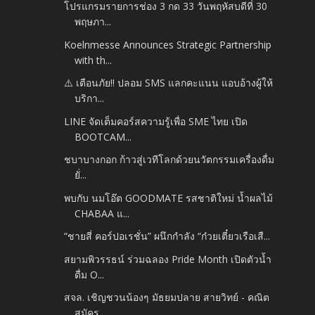
โปรแกรมรายการช่อง 3 กด 33 วันพฤหัสบดีที่ 30
พฤษภา...
Koelnmesse Announces Strategic Partnership
with th...
⚠️ เตือนภัย!! ปลอม SMS แลกคะแนน แอบอ้างผู้ให้
บริกา...
LINE จัดเต็มคอร์สความรู้เพื่อ SME ไทย เปิด
BOOTCAM...
ชบาบางกอก ก้าวสู่เวทีโลกด้วยนวัตกรรมเครื่องดื่ม
ยั่...
พบกับ นมโอ๊ต GOODMATE รสชาติใหม่ น้ำผลไม้
CHABAA แ...
“ชายสี่ คอร์ปอเรชั่น” ผนึกกำลัง “ก๋วยเตี๋ยวเรือเสื...
สยามพิวรรธน์ ร่วมฉลอง Pride Month เปิดตัวน้ำ
ดื่ม O...
สจล. เชิญชวนน้องๆ มัธยมปลาย สายวิทย์ - คณิต
สมัคร...