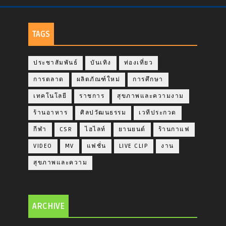
TAGS
ประชาสัมพันธ์
บันเทิง
ท่องเที่ยว
การตลาด
ผลิตภัณฑ์ใหม่
การศึกษา
เทคโนโลยี
ราชการ
สุขภาพและความงาม
ร้านอาหาร
ศิลปวัฒนธรรม
เวทีประกวด
กีฬา
CSR
ไฮไลท์
ยานยนต์
ร้านกาแฟ
VIDEO
MV
แฟชั่น
LIVE CLIP
งาน
สุขภาพและความ
ARCHIVE