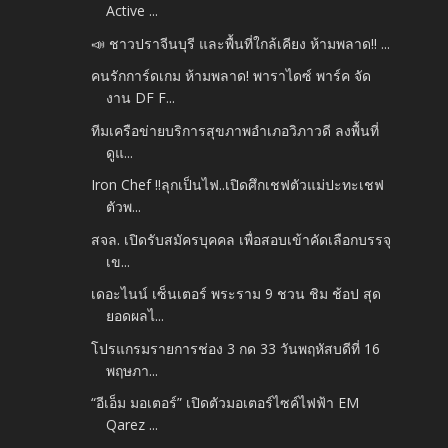
Active ...
📣 ชาวปราจีนบุรี และพื้นที่ใกล้เคียง ห้ามพลาด‼️ ...
คนรักการ์ดเกม ห้ามพลาด! พาราไดซ์ พาร์ค จัด
งาน DF F...
ทีมเครือข่ายบริการสุขภาพอำเภอวิภาวดี ลงพื้นที่
ดูแ...
Iron Chef !!ลุกเป็นไฟ..เปิดศึกเชฟตัวแม่ปะทะเชฟ
ตัวพ...
สจล. เปิดรับสมัครบุคคล เพื่อสอบเข้าคัดเลือกบรรจุ
เข...
เดอะไนน์ เซ็นเตอร์ พระราม 9 ชวน ชิม ช้อป สุด
ยอดผลไ...
โปรแกรมรายการช่อง 3 กด 33 วันพฤหัสบดีที่ 16
พฤษภา...
“อีเอ็ม มอเตอร์” เปิดตัวมอเตอร์ไซค์ไฟฟ้า EM
Qarez ...