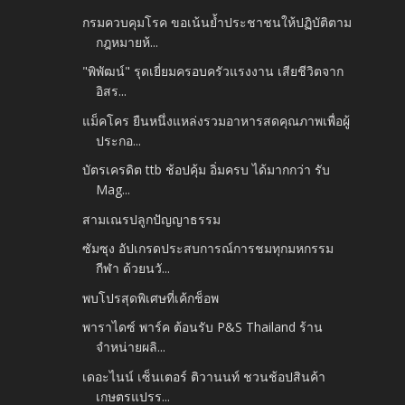
กรมควบคุมโรค ขอเน้นย้ำประชาชนให้ปฏิบัติตาม
กฎหมายห้...
"พิพัฒน์" รุดเยี่ยมครอบครัวแรงงาน เสียชีวิตจาก
อิสร...
แม็คโคร ยืนหนึ่งแหล่งรวมอาหารสดคุณภาพเพื่อผู้
ประกอ...
บัตรเครดิต ttb ช้อปคุ้ม อิ่มครบ ได้มากกว่า รับ
Mag...
สามเณรปลูกปัญญาธรรม
ซัมซุง อัปเกรดประสบการณ์การชมทุกมหกรรม
กีฬา ด้วยนวั...
พบโปรสุดพิเศษที่เค้กช็อพ
พาราไดซ์ พาร์ค ต้อนรับ P&S Thailand ร้าน
จำหน่ายผลิ...
เดอะไนน์ เซ็นเตอร์ ติวานนท์ ชวนช้อปสินค้า
เกษตรแปรร...