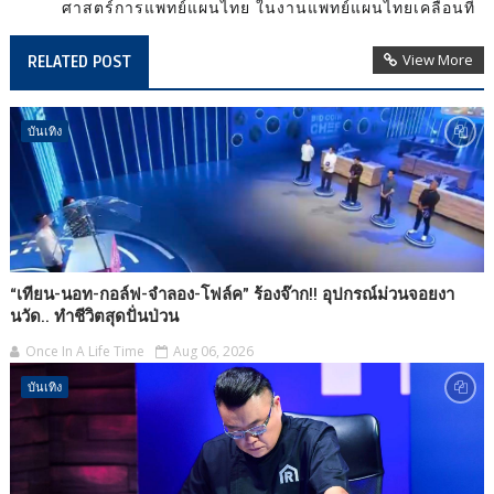
ศาสตร์การแพทย์แผนไทย ในงานแพทย์แผนไทยเคลื่อนที่
View More
RELATED POST
บันเทิง
“เทียน-นอท-กอล์ฟ-จำลอง-โฟล์ค” ร้องจ๊าก!! อุปกรณ์ม่วนจอยงา
นวัด.. ทำชีวิตสุดปั่นป่วน
Once In A Life Time
Aug 06, 2026
บันเทิง