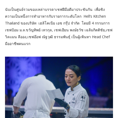
นับเป็นศูนย์รวมของเหล่าบรรดาเชฟฝีมือดีมาประชันกัน เพื่อชิง
ความเป็นหนึ่งการทำอาหารกับรายการระดับโลก Hell’s Kitchen
Thailand ของบริษัท เฮลิโคเนีย เอช กรุ๊ป จำกัด โดยมี 4 กรรมการ
เชฟป้อม ม.ล.ขวัญทิพย์ เทวกุล, เชฟเอียน พงษ์ธวัช เฉลิมกิตติชัย,เชฟ
วิลแมน ลีออง,เชฟอ๊อฟ ณัฐวุฒิ ธรรมพันธุ์ เป็นผู้เฟ้นหา Head Chef
มืออาชีพคนแรก