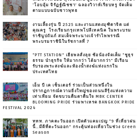
‘โอบอุ้ม จิรัฏฐ์ณิชชา’ ฉลองวิวาห์เรียบหรู จัดเต็ม
ตามแบบฉบับชาวพุทธ
งานเลี้ยงรุ่น ปี 2525 และงานแสดงมุฑิตาจิต แด่
คุณครู โรงเรียนกรุงเทพโปลีเทคนิค ในพระบรม
ราชินูปถัมภ์ สมเด็จพระนางเจ้ารำไพพรรณี
พระบรมราชินีในรัชกาลที่ 7
“PTT STATION” เฮียพลสั่งลุย ซ้อน้องจัดเต็ม "ชูธุร
ธรรม นำธุรกิจ ให้มากกว่า ได้มากกว่า" มีเรือน
รับรองพระสงฆ์และห้องน้ำสงฆ์แห่งแรกใน
ประเทศไทย
เอ็ม บี เค เซ็นเตอร์ ร่วมเป็นส่วนหนึ่งใน
ปรากฏการณ์ความยิ่งใหญ่ของถนนสีรุ้งแห่งความ
เท่าเทียม จัดขบวนตื่นตาตื่นใจ MBK CENTER
BLOOMING PRIDE ร่วมพาเหรด BANGKOK PRIDE
FESTIVAL 2024
ททท. ภาคตะวันออก เปิดตัวแคมเปญ “9 ที่เที่ยวฝน
นี้…มีดีที่ตะวันออก” กระตุ้นท่องเที่ยวในช่วง Green
Season