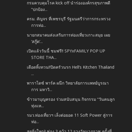
กรมควบคุมโรค kick off นำร่ององค์กรสุขภาพดี
“ปกป้อง...
ครม. สัญจร ที่เพชรบุรี รัฐมนตรีว่าการกระทรวง
การท่อ...
นายกสมาคมส่งเสริมการท่องเที่ยวเกาะสมุย เผย
‘สกู๊ต’...
เปิดแล้ววันนี้ ชมฟรี!! SPYxFAMILY POP UP
STORE THA...
เดือดทิ้งทวน!!ปิดครัวนรก Hell’s Kitchen Thailand
...
พาราไดซ์ พาร์ค ผนึก วิทยาลัยการแพทย์บูรณา
การ มหาวิ...
ข้าวมาบุญครอง ร่วมสนับสนุน กิจกรรม “วันคนลูก
ทุ่งแห...
รมว.ท่องเที่ยวฯ เล็งต่อยอด 11 Soft Power สู่การ
ท่อ...
สุดยิ่งใหญ่! ช่อง 3 คว้า 12 รางวัลนาฏราช ครั้งที่