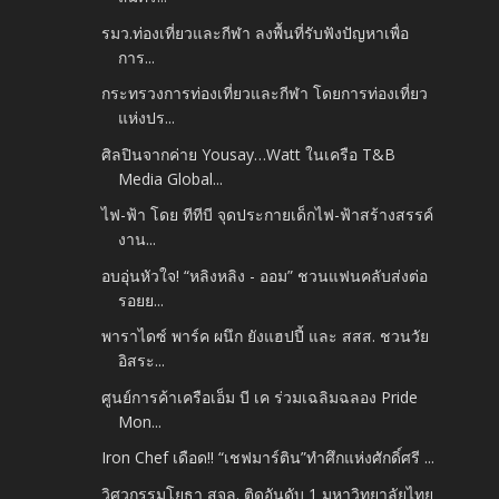
รมว.ท่องเที่ยวและกีฬา ลงพื้นที่รับฟังปัญหาเพื่อ
การ...
กระทรวงการท่องเที่ยวและกีฬา โดยการท่องเที่ยว
แห่งปร...
ศิลปินจากค่าย Yousay…Watt ในเครือ T&B
Media Global...
ไฟ-ฟ้า โดย ทีทีบี จุดประกายเด็กไฟ-ฟ้าสร้างสรรค์
งาน...
อบอุ่นหัวใจ! “หลิงหลิง - ออม” ชวนแฟนคลับส่งต่อ
รอยย...
พาราไดซ์ พาร์ค ผนึก ยังแฮปปี้ และ สสส. ชวนวัย
อิสระ...
ศูนย์การค้าเครือเอ็ม บี เค ร่วมเฉลิมฉลอง Pride
Mon...
Iron Chef เดือด!! “เชฟมาร์ติน”ทำศึกแห่งศักดิ์ศรี ...
วิศวกรรมโยธา สจล. ติดอันดับ 1 มหาวิทยาลัยไทย