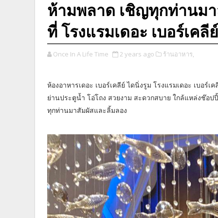
ห้ามพลาด เชิญทุกท่านมาสั
ที่ โรงแรมเดอะ เบอร์เคลีย
Once In A Life Time
2 years ago
ร้านอาหาร,
ห้องอาหารเดอะ เบอร์เคลีย์ ไดนิ่งรูม โรงแรมเดอะ เบอร์เคลีย์ 
ย่านประตูน้ำ โอ่โถง สวยงาม สะดวกสบาย ใกล้แหล่งช๊อปปิ
ทุกท่านมาสัมผัสและลิ้มลอง