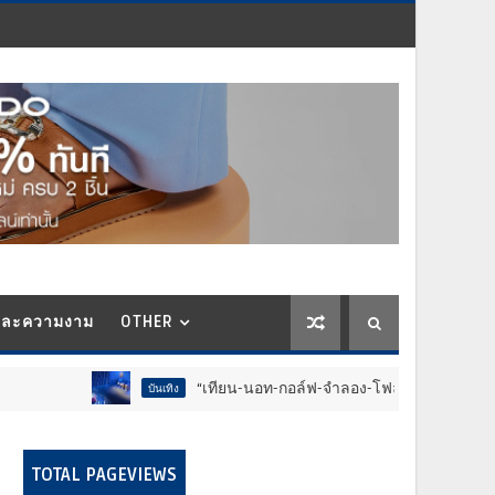
และความงาม
OTHER
“เทียน-นอท-กอล์ฟ-จำลอง-โฟล์ค” ร้องจ๊าก!! อุปกรณ์ม่วนจอยงานว
บันเทิง
TOTAL PAGEVIEWS