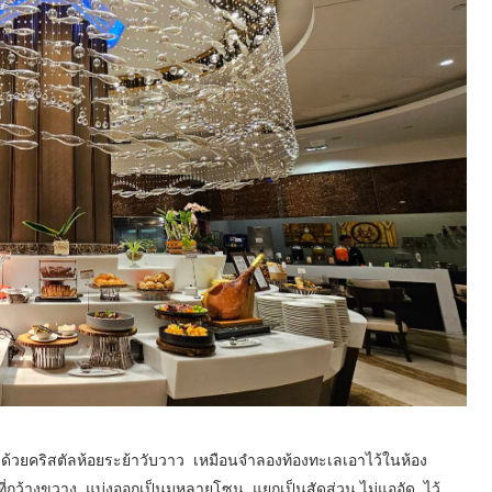
วยคริสตัลห้อยระย้าวับวาว เหมือนจำลองท้องทะเลเอาไว้ในห้อง
ที่กว้างขวาง แบ่งออกเป็นมหลายโซน แยกเป็นสัดส่วน ไม่แออัด ไว้