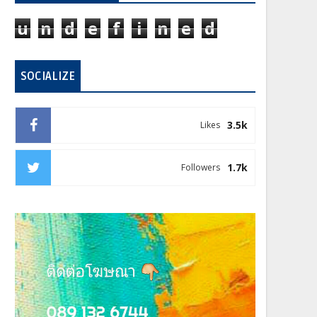
u
n
d
e
f
i
n
e
d
SOCIALIZE
3.5k
Likes
1.7k
Followers