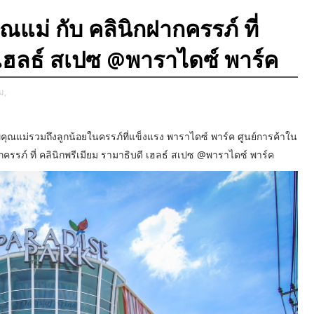
ณแม่ กับ คลินิกฝากครรภ์ ที่
ี เฮลธ์ สเปซ @พาราไดซ์ พาร์ค
ม,
ุณแม่รวมถึงลูกน้อยในครรภ์ที่แข็งแรง พาราไดซ์ พาร์ค ศูนย์การค้าใน
ฝากครรภ์ ที่ คลินิกพรีเมียม รามาธิบดี เฮลธ์ สเปซ @พาราไดซ์ พาร์ค