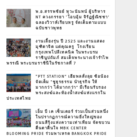
พ.อ.สรรพชัยย์ หุวะนันทน์ ผู้บริหาร
NT ควงภรรยา ‘โอบอุ้ม จิรัฏฐ์ณิชชา’
ฉลองวิวาห์เรียบหรู จัดเต็มตามแบบ
ฉบับชาวพุทธ
งานเลี้ยงรุ่น ปี 2525 และงานแสดง
มุฑิตาจิต แด่คุณครู โรงเรียน
กรุงเทพโปลีเทคนิค ในพระบรม
ราชินูปถัมภ์ สมเด็จพระนางเจ้ารำไพ
พรรณี พระบรมราชินีในรัชกาลที่ 7
“PTT STATION” เฮียพลสั่งลุย ซ้อน้อง
จัดเต็ม "ชูธุรธรรม นำธุรกิจ ให้
มากกว่า ได้มากกว่า" มีเรือนรับรอง
พระสงฆ์และห้องน้ำสงฆ์แห่งแรกใน
ประเทศไทย
เอ็ม บี เค เซ็นเตอร์ ร่วมเป็นส่วนหนึ่ง
ในปรากฏการณ์ความยิ่งใหญ่ของ
ถนนสีรุ้งแห่งความเท่าเทียม จัดขบวน
ตื่นตาตื่นใจ MBK CENTER
BLOOMING PRIDE ร่วมพาเหรด BANGKOK PRIDE