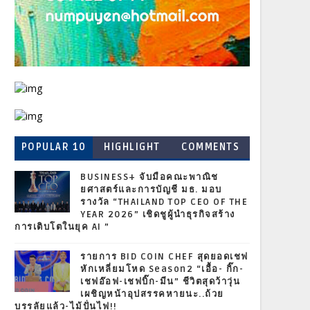
POPULAR 10
HIGHLIGHT
COMMENTS
BUSINESS+ จับมือคณะพาณิช
ยศาสตร์และการบัญชี มธ. มอบ
รางวัล “THAILAND TOP CEO OF THE
YEAR 2026” เชิดชูผู้นำธุรกิจสร้าง
การเติบโตในยุค AI ”
รายการ BID COIN CHEF สุดยอดเชฟ
หักเหลี่ยมโหด Season2 “เอื้อ- กิ๊ก-
เชฟอ๊อฟ-เชฟบิ๊ก-มีน” ชีวิตสุดว้าวุ่น
เผชิญหน้าอุปสรรคหายนะ..ถ้วย
บรรลัยแล้ว-ไม้ปั่นไฟ!!