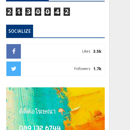
2
1
3
0
0
4
2
SOCIALIZE
3.5k
Likes
1.7k
Followers