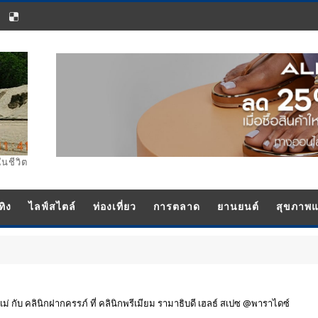
ในชีวิต
ทิง
ไลฟ์สไตล์
ท่องเที่ยว
การตลาด
ยานยนต์
สุขภาพ
ม่ กับ คลินิกฝากครรภ์ ที่ คลินิกพรีเมียม รามาธิบดี เฮลธ์ สเปซ @พาราไดซ์