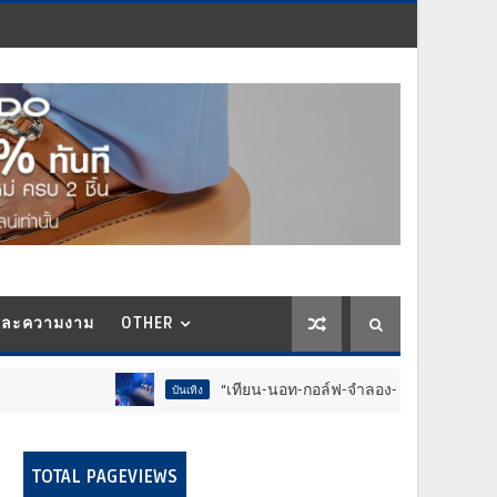
และความงาม
OTHER
“เทียน-นอท-กอล์ฟ-จำลอง-โฟล์ค” ร้องจ๊าก!! อุปกรณ์ม่วน
บันเทิง
TOTAL PAGEVIEWS