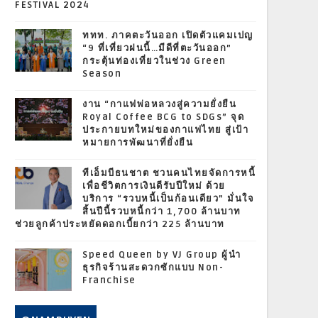
FESTIVAL 2024
ททท. ภาคตะวันออก เปิดตัวแคมเปญ
“9 ที่เที่ยวฝนนี้…มีดีที่ตะวันออก”
กระตุ้นท่องเที่ยวในช่วง Green
Season
งาน “กาแฟพ่อหลวงสู่ความยั่งยืน
Royal Coffee BCG to SDGs” จุด
ประกายบทใหม่ของกาแฟไทย สู่เป้า
หมายการพัฒนาที่ยั่งยืน
ทีเอ็มบีธนชาต ชวนคนไทยจัดการหนี้
เพื่อชีวิตการเงินดีรับปีใหม่ ด้วย
บริการ “รวบหนี้เป็นก้อนเดียว” มั่นใจ
สิ้นปีนี้รวบหนี้กว่า 1,700 ล้านบาท
ช่วยลูกค้าประหยัดดอกเบี้ยกว่า 225 ล้านบาท
Speed Queen by VJ Group ผู้นำ
ธุรกิจร้านสะดวกซักแบบ Non-
Franchise