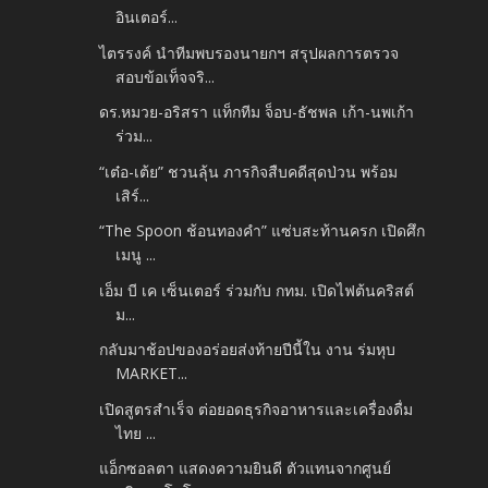
อินเตอร์...
ไตรรงค์ นำทีมพบรองนายกฯ สรุปผลการตรวจ
สอบข้อเท็จจริ...
ดร.หมวย-อริสรา แท็กทีม จ็อบ-ธัชพล เก้า-นพเก้า
ร่วม...
“เต๋อ-เต้ย” ชวนลุ้น ภารกิจสืบคดีสุดป่วน พร้อม
เสิร์...
“The Spoon ช้อนทองคำ” แซ่บสะท้านครก เปิดศึก
เมนู ...
เอ็ม บี เค เซ็นเตอร์ ร่วมกับ กทม. เปิดไฟต้นคริสต์
ม...
กลับมาช้อปของอร่อยส่งท้ายปีนี้ใน งาน ร่มหุบ
MARKET...
เปิดสูตรสำเร็จ ต่อยอดธุรกิจอาหารและเครื่องดื่ม
ไทย ...
แอ็กซอลตา แสดงความยินดี ตัวแทนจากศูนย์