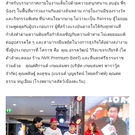
สำหรับบรรยากาศภายในงานเต็มไปด้วยความสนุกสนาน อบอุ่น พี่ๆ
น้องๆ ในพื้นที่มาร่วมงานกันอย่างล้นหลาม ภายในงานมีของรางวัล
และกิจกรรมพิเศษ ที่น่าสนใจมากมาย ไม่ว่าจะเป็น กิจกรรม สู้ไม่ถอย
ร่วมพูดคุยกับผู้ประกอบการ ผู้ที่สร้างแรงบันดาลใจให้กับทุกท่านที่
กำลังทำตามความฝันหรือกำลังเผชิญกับความท้าทาย ไม่เคยยอมแพ้
ต่ออุปสรรคใด ๆ และสามารถยืนหยัดในวงการธุรกิจได้อย่างสง่างาม
ซึ่งผู้ประกอบการที่ โคราช คือ คุณ อรรควัฒน์ วิริยะขจรเกียรติ (โค
ดำลำตะคลอง ร้าน NVK Premium Beef) และที่นครศรีธรรมราช
ร่วมด้วย คุณศศิกานต์ เกษมสมพร (บริษัท เกษมสมพร พาราวู้ด
จำกัด) คุณพลิษฐ์ หงสุชน (แบรนด์ บุญยรัตน์ ไทยคร๊าฟท์) คุณศต
ธรรม หนูเอี่ยม (โรงพยาบาลสัตว์เมืองตะวัน)