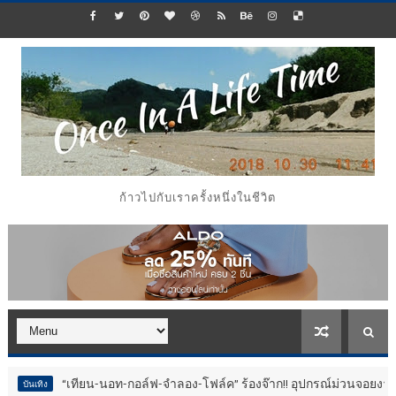
ก้าวไปกับเราครั้งหนึ่งในชีวิต
ียน-นอท-กอล์ฟ-จำลอง-โฟล์ค” ร้องจ๊าก!! อุปกรณ์ม่วนจอยงานวัด.. ทำชีวิตสุด