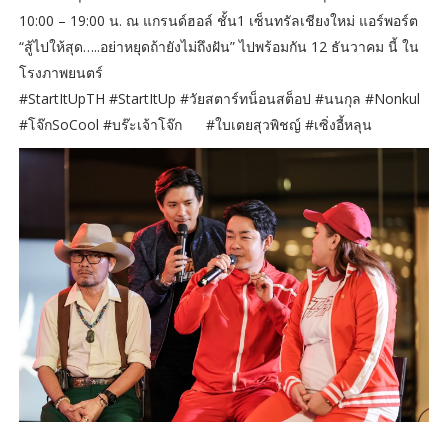
10:00 – 19:00 น. ณ แกรนด์ฮอล์ ชั้น1 เซ็นทรัลเชียงใหม่ แอร์พอร์ต
​“สู้ไปให้สุด…..อย่าหยุดถ้ายังไม่ถึงฝัน” ไปพร้อมกัน 12 ธันวาคม นี้ ใน
โรงภาพยนตร์
​#StartItUpTH #StartItUp #วัยสตาร์ทน็อนสต็อป #นนกุล #Nonkul
#โจ๊กSoCool #บร๊ะเจ้าโจ๊ก #ใบเตยสุวพิชญ์ #เซิ่งอี้หลุน