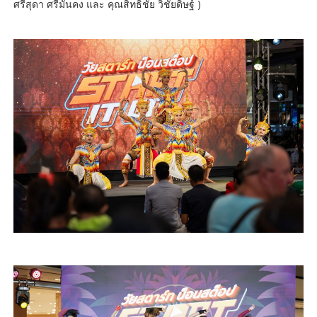
ศรีสุดา ศรีมั่นคง และ คุณสิทธิชัย วิชัยดิษฐ์ )