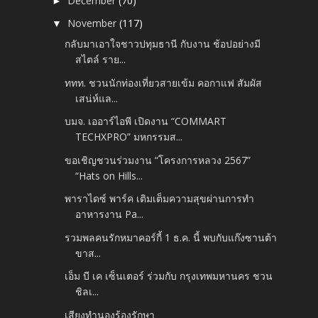
December
(70)
►
November
(117)
▼
กลับมาเอาใจชาวปทุมธานี กับงาน ช้อปอย่างมี
สไตล์ ราย...
ททท. ชวนนักท่องเที่ยวสายเข้ม คอกาแฟ สัมผัส
เสน่ห์แล...
บมจ. เออาร์ไอพี เปิดงาน “COMMART
TECHXPRO” มหกรรมส...
ขอเชิญชวนร่วมงาน “โครงการหลวง 2567”
“Hats on Hills...
พาราไดซ์ พาร์ค เติมเต็มความสุขผ่านการทำ
อาหารงาน Pa...
รวมพลคนรักหมาคอร์กี้ 1 ธ.ค. นี้ พบกับแก๊งซานต้า
ขาส...
เอ็ม บี เค เซ็นเตอร์ ร่วมกับ กรุงเทพมหานคร ชวน
ชิลเ...
เสียงทำนองร้องรักษา