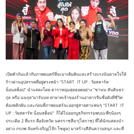
เปิดตัวกันแล้วกับภาพยนตร์ที่จะมาเติมฝันและสร้างแรงบันดาลใจให้
ก้าวผ่านอุปสรรคที่อยู่ตรงหน้า “START IT UP : วัยสตาร์ท
น็อนสต็อป” นำแสดงโดย ดาราหนุ่มสุดฮอตอย่าง “ชานน สันตินธร
กุล หรือ นนกุล”มารับบท ทายาทเจ้าของร้านอาหารจีนชื่อดังที่ชีวิต
ต้องพลิกผัน และก่อนที่ภาพยนตร์จะออกสู่สายตาแฟนๆ “START IT
UP : วัยสตาร์ท น็อนสต็อป” ก็ได้ไปออกบูธกิจกรรมพบปะพี่ๆน้องๆ
ประเดิม 2 ที่แรก คือจังหวัด นครราชสีมา(โคราช) ที่ได้นักแสดงนำ
อย่าง กรภพ จันทร์เจริญ(โจ๊ก โซคูล) มาสร้างสีสันความสนุก และที่