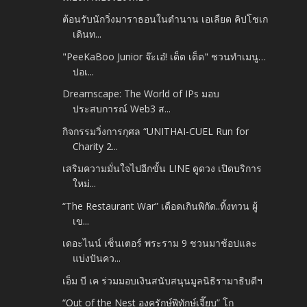
ต้อนรับนักวิ่งมาราธอนในตำนาน เอเลียด คิปโชเก
เดินท...
"PeeKaBoo Junior จ๊ะเอ๋! เด็ด เด็ด" ชวนทำเมนู…
ปอเ...
Dreamscape: The World of IPs มอบ
ประสบการณ์ Web3 ส...
กิจกรรมวิ่งการกุศล “UNITHAI-CUEL Run for
Charity 2...
เสริมความมั่นใจไปอีกขั้น LINE ดูดวง เปิดบริการ
ใหม่...
“The Restaurant War” เดือดเกินพิกัด..ทิ้งทวน ผู้
เข...
เดอะไนน์ เซ็นเตอร์ พระราม 9 ชวนมาช้อปและ
แบ่งปันคว...
เอ็ม บี เค ร่วมมอบเงินสนับสนุนมูลนิธิรามาธิบดีฯ
“Out of the Nest องครักษ์พิทักษ์เจี๊ยบ” โก