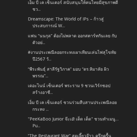
เอ็ม บี เค เซ็นเตอร์ สนับสนุนให้คนไทยมีสุขภาพดี
ชว...
Dreamscape: The World of IPs – ก้าวสู่
ประสบการณ์ W...
แฟน “นนกุล” ต้องไม่พลาด ออกสตาร์ทกันเลย กับ
ตัวอย่...
#งานประเพณีลอยกระทงเผาเทียนเล่นไฟสุโขทัย
ปี2567 วั...
“พีระพันธุ์ สาลีรัฐวิภาค” มอบ “ดร.หิมาลัย ผิว
พรรณ”...
เดอะไนน์ เซ็นเตอร์ พระราม 9 ชวนเวิร์กชอป
สร้างอาชี...
เอ็ม บี เค เซ็นเตอร์ ชวนร่วมสืบสานประเพณีลอย
กระทง ...
"PeeKaBoo Junior จ๊ะเอ๋! เด็ด เด็ด" ชวนทำเมนู…
Pu...
“The Restaurant War” สุดเจี๊ยวจ๊าว..ครึกครื้น