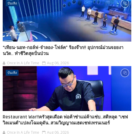
บันเทิง
“เทียน-นอท-กอล์ฟ-จำลอง-โฟล์ค” ร้องจ๊าก!! อุปกรณ์ม่วนจอยงา
นวัด.. ทำชีวิตสุดปั่นป่วน
Once In A Life Time
Aug 06, 2026
บันเทิง
Restaurant War!!ครัวสุดเดือด พ่อค้าซ่าแม่ค้าแซ่บ..สติหลุด “เชฟ
วิลเมนต์”แปลงโฉมดุดัน..สวมวิญญาณเฮดเชฟเทรนเนอร์
Once In A Life Time
Aug 06, 2026