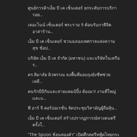
ศูนย์การค้าเอ็ม บี เค เซ็นเตอร์ ยกระดับการบริกา
รอย...
เดอะไนน์ เซ็นเตอร์ พระราม 9 ต้อนรับภาคีจิต
อาสาร้าน...
เอ็ม บี เค เซ็นเตอร์ ชวนฉลองเทศกาลแห่งความ
สุข ช้อป...
บริษัท เอ็ม บี เค จำกัด (มหาชน) และบริษัทในเครือ
ร...
ดร.หิมาลัย ผิวพรรณ ลงพื้นที่มอบถุงยังชีพช่วย
เหลื...
คนรักบีบีกันและสายแคมป์ปิ้ง ต้องมา! งานที่ใหญ่
และแ...
พี อาร์ จี คอร์ปอเรชั่น จัดประชุมวิสามัญผู้ถือหุ้น...
เอ็ม บี เค เซ็นเตอร์ สร้างปรากฏการณ์ทางดนตรี
ครั้งใ...
“The Spoon ช้อนทองคำ” เปิดศึกสตรีทฟู้ดไทยกระ