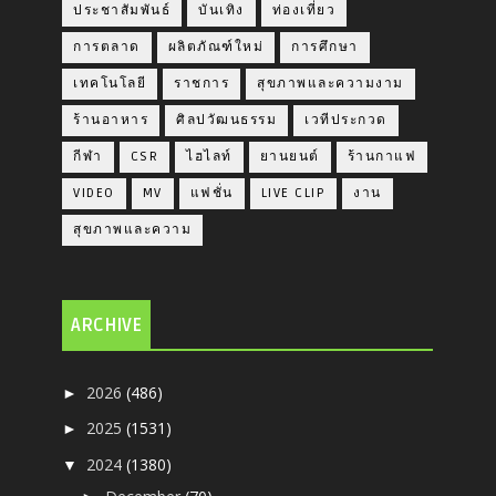
ประชาสัมพันธ์
บันเทิง
ท่องเที่ยว
การตลาด
ผลิตภัณฑ์ใหม่
การศึกษา
เทคโนโลยี
ราชการ
สุขภาพและความงาม
ร้านอาหาร
ศิลปวัฒนธรรม
เวทีประกวด
กีฬา
CSR
ไฮไลท์
ยานยนต์
ร้านกาแฟ
VIDEO
MV
แฟชั่น
LIVE CLIP
งาน
สุขภาพและความ
ARCHIVE
2026
(486)
►
2025
(1531)
►
2024
(1380)
▼