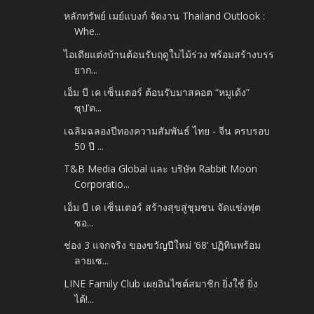
หลักทรัพย์ เมย์แบงก์ จัดงาน Thailand Outlook :
Whe...
ไอเดียแต่งบ้านต้อนรับฤดูใบไม้ร่วง พร้อมสร้างบรร
ยาก...
เอ็ม บี เค เซ็นเตอร์ ต้อนรับมาสคอต “หมูเด้ง”
ซุป’ต...
เฉลิมฉลองปีทองความสัมพันธ์ ไทย - จีน ครบรอบ
50 ปี ...
T&B Media Global และ บริษัท Rabbit Moon
Corporatio...
เอ็ม บี เค เซ็นเตอร์ สร้างสุขสู่ชุมชน จัดแข่งฟุต
ซอ...
ช่อง 3 แจกจริง ของขวัญปีใหม่ ‘68’ ปฏิทินพร้อม
ลายเซ...
LINE Family Club เผยอินไซต์สมาชิก ยิ่งใช้ ยิ่ง
ได้!...