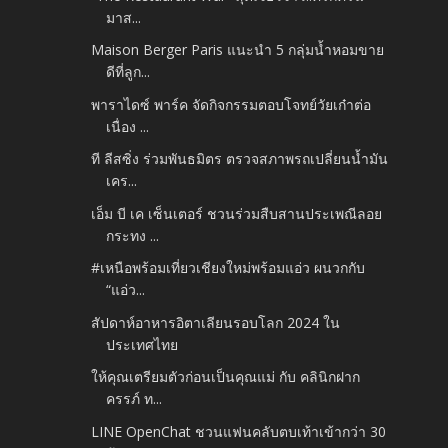
มาส...
Maison Berger Paris แนะนำ 5 กลุ่มน้ำหอมขาย
ดีที่ลูก...
พาราไดซ์ พาร์ค จัดกิจกรรมตอบโจทย์วัยเก๋าต่อ
เนื่อง ...
ที ลีสซิ่ง ร่วมพันธมิตร ตรวจสภาพรถเปลี่ยนน้ำมัน
เคร...
เอ็ม บี เค เซ็นเตอร์ ชวนร่วมสืบสานประเพณีลอย
กระทง ...
#เหนือพร้อมเที่ยวเชียงใหม่พร้อมแอ่ว ผนวกกับ
“แอ่ว...
สัปดาห์อาหารอิตาเลียนรอบโลก 2024 ใน
ประเทศไทย
ให้คุณเตรียมตัวก่อนเป็นคุณแม่ กับ คลินิกฝาก
ครรภ์ ท...
LINE OpenChat ชวนแฟนคลับตบเท้าเข้ากว่า 30