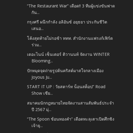
“The Restaurant War” เดือด!! 3 ทีมผู้แข่งขันฟาด
กัน...
กรุงศรี ผนึกกำลัง อลิอันซ์ อยุธยา ประกันชีวิต
เสนอ...
โค้งสุดท้ายไม่รอช้า ททท. สำนักงานแฟรงก์เฟิร์ต
ร่วม...
เดอะไนน์ เซ็นเตอร์ ติวานนท์ จัดงาน WINTER
Blooming...
ปักหมุดจุดถ่ายรูปต้นคริสต์มาสใจกลางเมือง
Joyous Ju...
START IT UP : วัยสตาร์ท น็อนสต็อป” Road
Show เชีย...
สมาคมนักกฎหมายไทยจัดงานสานสัมพันธ์ประจำ
ปี 2567 มุ่...
“The Spoon ช้อนทองคำ” เดือดทะลุเตาเปิดศึกชิง
เจ้ายุ...