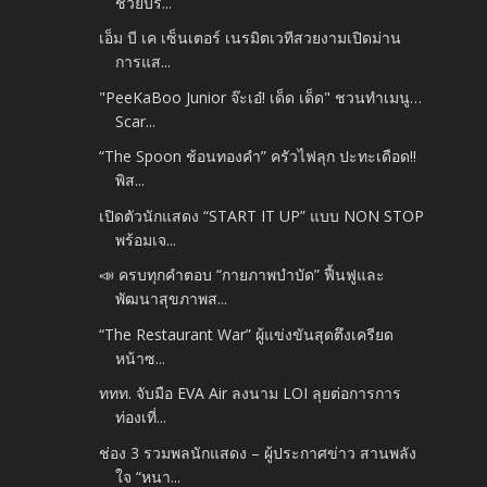
ช่วยบริ...
เอ็ม บี เค เซ็นเตอร์ เนรมิตเวทีสวยงามเปิดม่าน
การแส...
"PeeKaBoo Junior จ๊ะเอ๋! เด็ด เด็ด" ชวนทำเมนู…
Scar...
“The Spoon ช้อนทองคำ” ครัวไฟลุก ปะทะเดือด!!
พิส...
เปิดตัวนักแสดง “START IT UP” แบบ NON STOP
พร้อมเจ...
📣 ครบทุกคำตอบ “กายภาพบำบัด” ฟื้นฟูและ
พัฒนาสุขภาพส...
“The Restaurant War” ผู้แข่งขันสุดตึงเครียด
หน้าซ...
ททท. จับมือ EVA Air ลงนาม LOI ลุยต่อการการ
ท่องเที่...
ช่อง 3 รวมพลนักแสดง – ผู้ประกาศข่าว สานพลัง
ใจ “หนา...