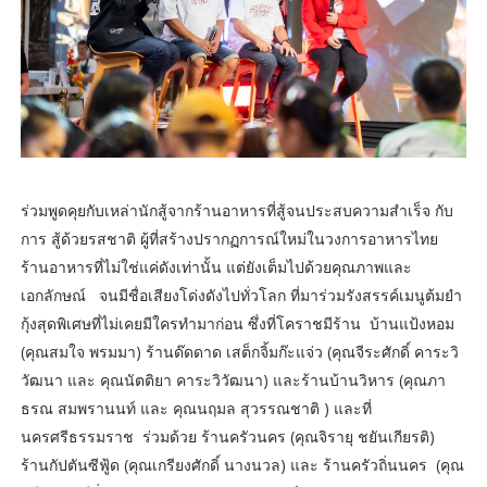
ร่วมพูดคุยกับเหล่านักสู้จากร้านอาหารที่สู้จนประสบความสำเร็จ กับ
การ สู้ด้วยรสชาติ ผู้ที่สร้างปรากฏการณ์ใหม่ในวงการอาหารไทย
ร้านอาหารที่ไม่ใช่แค่ดังเท่านั้น แต่ยังเต็มไปด้วยคุณภาพและ
เอกลักษณ์ จนมีชื่อเสียงโด่งดังไปทั่วโลก ที่มาร่วมรังสรรค์เมนูต้มยำ
กุ้งสุดพิเศษที่ไม่เคยมีใครทำมาก่อน ซึ่งที่โคราชมีร้าน บ้านแป้งหอม
(คุณสมใจ พรมมา) ร้านด๊ดดาด เสต็กจิ้มก๊ะแจ่ว (คุณจีระศักดิ์ คาระวิ
วัฒนา และ คุณนัตติยา คาระวิวัฒนา) และร้านบ้านวิหาร (คุณภา
ธรณ สมพรานนท์ และ คุณนฤมล สุวรรณชาติ ) และที่
นครศรีธรรมราช ร่วมด้วย ร้านครัวนคร (คุณจิรายุ ชยันเกียรติ)
ร้านกัปตันซีฟู้ด (คุณเกรียงศักดิ์ นางนวล) และ ร้านครัวถิ่นนคร (คุณ