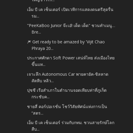
เอ็ม บี เค เซ็นเตอร์ เปิดเวทีการแสดงดนตรีสุดรื่น
รม...
"PeeKaBoo Junior จ๊ะเอ๋! เด็ด เด็ด" ชวนทำเมนู…
Bre...
🎆 Get ready to be amazed by 'Vijit Chao
Phraya 20...
ประกาศศักดา Soft Power เสน่ห์ไทย ส่งเมืองไทย
ขึ้นแท...
เจาะลึก Autonomous Car พายคายัค-ชิลหาด
สัตหีบ หลิว...
ปุชชี เรือสำเภาในตำนานจอดเทียบท่าที่ภูเก็ต
กระชับค...
ชายสี่ คอร์ปอเรชั่น โชว์วิสัยทัศน์แห่งการเป็น
“สตร...
เอ็ม บี เค เซ็นเตอร์ ร่วมกับกทม. ชวนสายรักษ์โลก
สืบ...