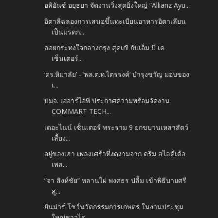
อลิอันซ์ อยุธยา จัดงานวิ่งสุดยิ่งใหญ่ “Allianz Ayu...
อิตาลีฉลองการเสนอขึ้นทะเบียนอาหารอิตาเลียน
เป็นมรดก...
ลอยกระทงใจกลางกรุง สุดเก๋! กับเอ็ม บี เค
เซ็นเตอร์...
‘ดร.หิมาลัย’ - ’พล.ต.ท.ไตรรงค์‘ บำรุงขวัญ มอบของ
เ...
บมจ. เออาร์ไอพี ประกาศความพร้อมจัดงาน
COMMART TECH...
เดอะไนน์ เซ็นเตอร์ พระราม 9 ยกขบวนเหล่าสัตว์
เลี้ยง...
อยู่ของเฮา เพลงเศร้าที่งดงามจาก ดรีม สไลด์เด้อ
เพล...
“จา สิงห์ชัย” หลานไผ่ พงศธร ปลื้ม เข้าพิธีบายศรี
สู...
ยันม่าร์ โชว์นวัตกรรมการเกษตร ในงานประชุม
ใหญ่ชาวไร...