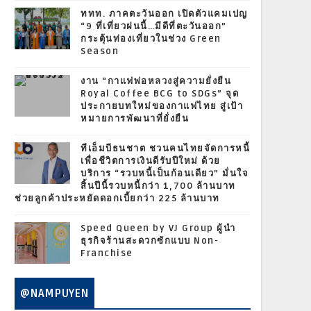
ททท. ภาคตะวันออก เปิดตัวแคมเปญ
“9 ที่เที่ยวฝนนี้…มีดีที่ตะวันออก”
กระตุ้นท่องเที่ยวในช่วง Green
Season
งาน “กาแฟพ่อหลวงสู่ความยั่งยืน
Royal Coffee BCG to SDGs” จุด
ประกายบทใหม่ของกาแฟไทย สู่เป้า
หมายการพัฒนาที่ยั่งยืน
ทีเอ็มบีธนชาต ชวนคนไทยจัดการหนี้
เพื่อชีวิตการเงินดีรับปีใหม่ ด้วย
บริการ “รวบหนี้เป็นก้อนเดียว” มั่นใจ
สิ้นปีนี้รวบหนี้กว่า 1,700 ล้านบาท
ช่วยลูกค้าประหยัดดอกเบี้ยกว่า 225 ล้านบาท
Speed Queen by VJ Group ผู้นำ
ธุรกิจร้านสะดวกซักแบบ Non-
Franchise
@NAMPUYEN