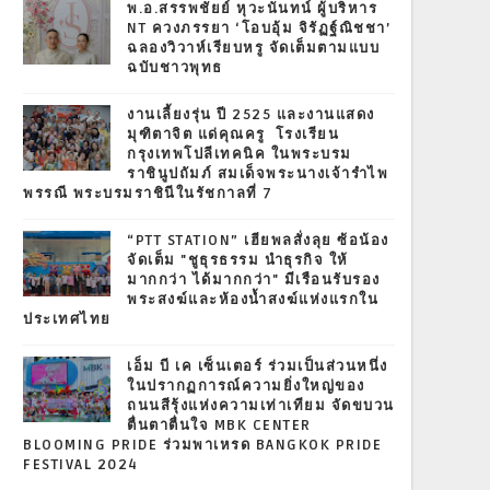
พ.อ.สรรพชัยย์ หุวะนันทน์ ผู้บริหาร
NT ควงภรรยา ‘โอบอุ้ม จิรัฏฐ์ณิชชา’
ฉลองวิวาห์เรียบหรู จัดเต็มตามแบบ
ฉบับชาวพุทธ
งานเลี้ยงรุ่น ปี 2525 และงานแสดง
มุฑิตาจิต แด่คุณครู โรงเรียน
กรุงเทพโปลีเทคนิค ในพระบรม
ราชินูปถัมภ์ สมเด็จพระนางเจ้ารำไพ
พรรณี พระบรมราชินีในรัชกาลที่ 7
“PTT STATION” เฮียพลสั่งลุย ซ้อน้อง
จัดเต็ม "ชูธุรธรรม นำธุรกิจ ให้
มากกว่า ได้มากกว่า" มีเรือนรับรอง
พระสงฆ์และห้องน้ำสงฆ์แห่งแรกใน
ประเทศไทย
เอ็ม บี เค เซ็นเตอร์ ร่วมเป็นส่วนหนึ่ง
ในปรากฏการณ์ความยิ่งใหญ่ของ
ถนนสีรุ้งแห่งความเท่าเทียม จัดขบวน
ตื่นตาตื่นใจ MBK CENTER
BLOOMING PRIDE ร่วมพาเหรด BANGKOK PRIDE
FESTIVAL 2024