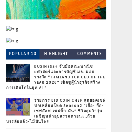
POPULAR 10
HIGHLIGHT
COMMENTS
BUSINESS+ จับมือคณะพาณิช
ยศาสตร์และการบัญชี มธ. มอบ
รางวัล “THAILAND TOP CEO OF THE
YEAR 2026” เชิดชูผู้นำธุรกิจสร้าง
การเติบโตในยุค AI ”
รายการ BID COIN CHEF สุดยอดเชฟ
หักเหลี่ยมโหด Season2 “เอื้อ- กิ๊ก-
เชฟอ๊อฟ-เชฟบิ๊ก-มีน” ชีวิตสุดว้าวุ่น
เผชิญหน้าอุปสรรคหายนะ..ถ้วย
บรรลัยแล้ว-ไม้ปั่นไฟ!!