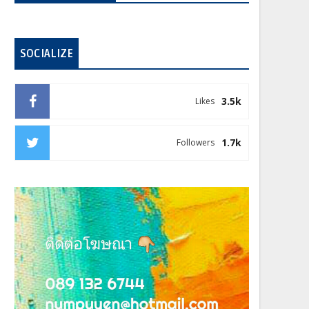
SOCIALIZE
3.5k
Likes
1.7k
Followers