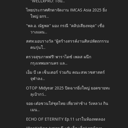
"WELLxPRO: Tou...
ไทยประกาศศักดาจัดงาน IMCAS Asia 2025 ยิ่ง
ใหญ่ ยกร...
"พล.อ. ณัฐพล" มอง กรณี "คลิปเสียงหลุด" เชื่อ
วางแผน...
สศท.มอบรางวัล “ผู้สร้างสรรค์งานศิลปหัตถกรรม
คนรุ่นใ...
ตรวจสุขภาพฟรี! พาราไดซ์ เพลส ผนึก
กรุงเทพมหานคร แล...
เอ็ม บี เค เซ็นเตอร์ ร่วมกับ คณะสหเวชศาสตร์
จุฬาลง...
OTOP Midyear 2025 ปิดฉากยิ่งใหญ่ ยอดขายทะ
ลุเป้ากว่...
จอย-เต๋อชวนใส่ชุดไทย เที่ยวท่าช้าง วังหลวง กิน
เมน...
ECHO OF ETERNITY Ep.11 เงาในห้องทดลอง