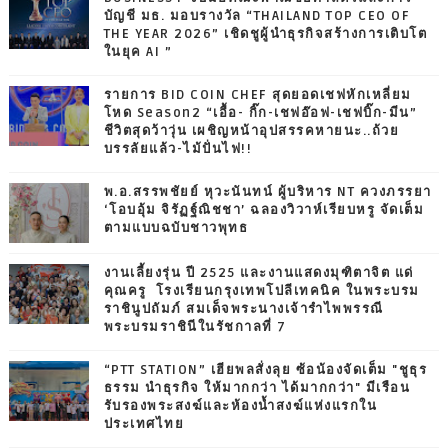
บัญชี มธ. มอบรางวัล “THAILAND TOP CEO OF
THE YEAR 2026” เชิดชูผู้นำธุรกิจสร้างการเติบโต
ในยุค AI ”
รายการ BID COIN CHEF สุดยอดเชฟหักเหลี่ยม
โหด Season2 “เอื้อ- กิ๊ก-เชฟอ๊อฟ-เชฟบิ๊ก-มีน”
ชีวิตสุดว้าวุ่น เผชิญหน้าอุปสรรคหายนะ..ถ้วย
บรรลัยแล้ว-ไม้ปั่นไฟ!!
พ.อ.สรรพชัยย์ หุวะนันทน์ ผู้บริหาร NT ควงภรรยา
‘โอบอุ้ม จิรัฏฐ์ณิชชา’ ฉลองวิวาห์เรียบหรู จัดเต็ม
ตามแบบฉบับชาวพุทธ
งานเลี้ยงรุ่น ปี 2525 และงานแสดงมุฑิตาจิต แด่
คุณครู โรงเรียนกรุงเทพโปลีเทคนิค ในพระบรม
ราชินูปถัมภ์ สมเด็จพระนางเจ้ารำไพพรรณี
พระบรมราชินีในรัชกาลที่ 7
“PTT STATION” เฮียพลสั่งลุย ซ้อน้องจัดเต็ม "ชูธุร
ธรรม นำธุรกิจ ให้มากกว่า ได้มากกว่า" มีเรือน
รับรองพระสงฆ์และห้องน้ำสงฆ์แห่งแรกใน
ประเทศไทย