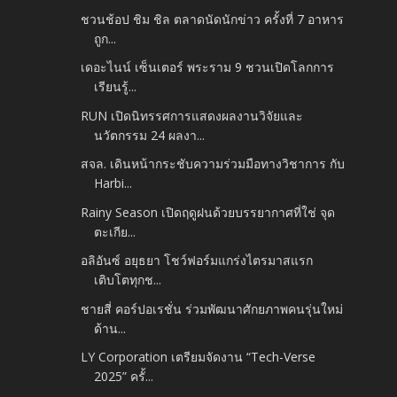
ชวนช้อป ชิม ชิล ตลาดนัดนักข่าว ครั้งที่ 7 อาหาร
ถูก...
เดอะไนน์ เซ็นเตอร์ พระราม 9 ชวนเปิดโลกการ
เรียนรู้...
RUN เปิดนิทรรศการแสดงผลงานวิจัยและ
นวัตกรรม 24 ผลงา...
สจล. เดินหน้ากระชับความร่วมมือทางวิชาการ กับ
Harbi...
Rainy Season เปิดฤดูฝนด้วยบรรยากาศที่ใช่ จุด
ตะเกีย...
อลิอันซ์ อยุธยา โชว์ฟอร์มแกร่งไตรมาสแรก
เติบโตทุกช...
ชายสี่ คอร์ปอเรชั่น ร่วมพัฒนาศักยภาพคนรุ่นใหม่
ด้าน...
LY Corporation เตรียมจัดงาน “Tech-Verse
2025” ครั้...