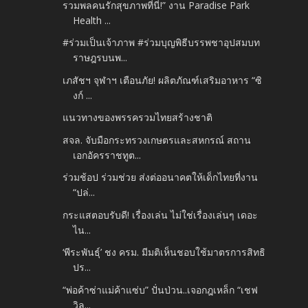
รวมพลคนรักสุขภาพที่นี่!” งาน Paradise Park
Health ...
#ร่วมเป็นเจ้าภาพ #ร่วมบุญพิธีบรรพชาอุปสมบท
ราษฎรบนพ...
เภสัชฯ จุฬาฯ เตือนภัย! ผลิตภัณฑ์เสริมอาหาร “ซิ
งก์ ...
แนวทางของพรรครวมไทยสร้างชาติ
สจล. จับมือกระทรวงเกษตรและสหกรณ์ สถาน
เอกอัครราชทูต...
ร่วมช้อป ร่วมช่วย ส่งต่ออนาคตให้เด็กไทยที่งาน
“ปล่...
กระแสตอบรับดี! เรื่องเล่น ไม่ใช่เรื่องเล่นๆ เดอะ
ไน...
‘พีระพันธุ์’ ชง ครม. มีมติเห็นชอบใช้มาตรการสิทธิ
ปร...
“พ่อค้าซ่าแม่ค้าแซ่บ” ปั่นป่วน..เจอกฎเหล็ก “เชฟ
วิล...