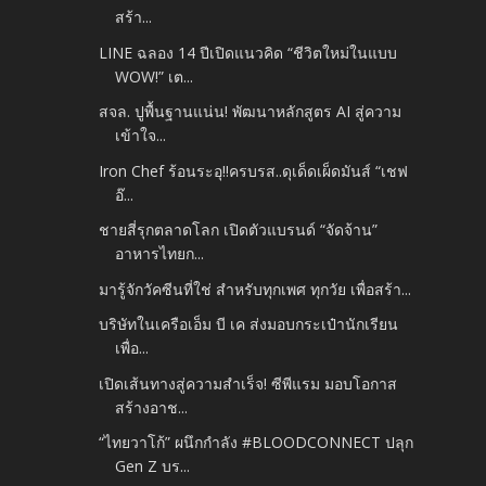
สร้า...
LINE ฉลอง 14 ปีเปิดแนวคิด “ชีวิตใหม่ในแบบ
WOW!” เต...
สจล. ปูพื้นฐานแน่น! พัฒนาหลักสูตร AI สู่ความ
เข้าใจ...
Iron Chef ร้อนระอุ!!ครบรส..ดุเด็ดเผ็ดมันส์ “เชฟ
อ๊...
ชายสี่รุกตลาดโลก เปิดตัวแบรนด์ “จัดจ้าน”
อาหารไทยก...
มารู้จักวัคซีนที่ใช่ สำหรับทุกเพศ ทุกวัย เพื่อสร้า...
บริษัทในเครือเอ็ม บี เค ส่งมอบกระเป๋านักเรียน
เพื่อ...
เปิดเส้นทางสู่ความสำเร็จ! ซีพีแรม มอบโอกาส
สร้างอาช...
“ไทยวาโก้” ผนึกกำลัง #BLOODCONNECT ปลุก
Gen Z บร...