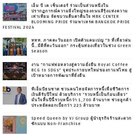
เอ็ม บี เค เซ็นเตอร์ ร่วมเป็นส่วนหนึ่งใน
ปรากฏการณ์ความยิ่งใหญ่ของถนนสีรุ้งแห่งความ
เท่าเทียม จัดขบวนตื่นตาตื่นใจ MBK CENTER
BLOOMING PRIDE ร่วมพาเหรด BANGKOK PRIDE
FESTIVAL 2024
ททท. ภาคตะวันออก เปิดตัวแคมเปญ “9 ที่เที่ยวฝน
นี้…มีดีที่ตะวันออก” กระตุ้นท่องเที่ยวในช่วง Green
Season
งาน “กาแฟพ่อหลวงสู่ความยั่งยืน Royal Coffee
BCG to SDGs” จุดประกายบทใหม่ของกาแฟไทย สู่
เป้าหมายการพัฒนาที่ยั่งยืน
ทีเอ็มบีธนชาต ชวนคนไทยจัดการหนี้เพื่อชีวิตการ
เงินดีรับปีใหม่ ด้วยบริการ “รวบหนี้เป็นก้อนเดียว”
มั่นใจสิ้นปีนี้รวบหนี้กว่า 1,700 ล้านบาท ช่วยลูกค้า
ประหยัดดอกเบี้ยกว่า 225 ล้านบาท
Speed Queen by VJ Group ผู้นำธุรกิจร้านสะดวก
ซักแบบ Non-Franchise