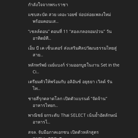
กำลังใจจากพระราชา
แซบสะบัด สวย เดอะวอยซ์ จ่อปล่อยเพลงใหม่
พร้อมคอนเส...
“เชลล์ดอน” ตอนที่ 11 “สองเกลอจอมป่วน” วัน
อาทิตย์ที...
เอ็ม บี เค เซ็นเตอร์ ส่งเสริมศิลปวัฒนธรรมไทยสู่
สาย...
หลักทรัพย์ เมย์แบงก์ ร่วมออกบูธในงาน Set in the
Ci...
เตรียมตัวให้พร้อมกับ อลิอันซ์ อยุธยา เวิลด์ รัน
ไท...
ชายสี่รุกตลาดโลก เปิดตัวแบรนด์ “จัดจ้าน”
อาหารไทยก...
พาณิชย์ ยกระดับ Thai SELECT เน้นย้ำอัตลักษณ์
อาหารไ...
สจล. จับมือภาคเอกชน เปิดตัวหลักสูตร