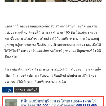
นอกจากนี้ ต้องขอขอบคุณองค์กรส่งเสริมการศึกษาและวัฒนธรรม
แห่งประเทศไทย ที่มอบไม้เท้าขาว จำนวน 100 อัน ให้แก่กระทรวง
พม. ซึ่งจะส่งต่อไม้เท้าขาวดังกล่าวให้กับคนพิการทางการเห็น และผู้
สูงอายุ กลุ่มเปราะบาง ซึ่งเป็นกลุ่มเป้าหมายของกระทรวง พม. เพื่อให้
ได้ใช้ในชีวิตประจำวันและเกิดประโยชน์สูงสุดและมีคุณภาพชีวิตที่ดี
ขึ้นต่อไป
#ข่าวพม #พม #ศรส #esshelpme #5x5ฝ่าวิกฤติประชากร #พมหนึ่ง
เดียว #วราวุธศิลปอาชา #ศบปภ #พันธกิจสำคัญ9ด้าน #กินรีทอง
มหาชน #ไม้เท้าขาว #คนพิการทางการเห็น
Tags
# ประชาสัมพันธ์