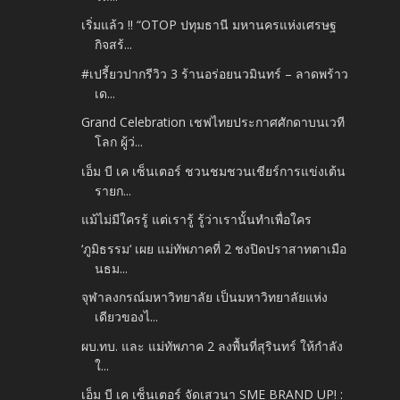
เริ่มแล้ว !! “OTOP ปทุมธานี มหานครแห่งเศรษฐ
กิจสร้...
#เปรี้ยวปากรีวิว 3 ร้านอร่อยนวมินทร์ – ลาดพร้าว
เด...
Grand Celebration เชฟไทยประกาศศักดาบนเวที
โลก ผู้ว่...
เอ็ม บี เค เซ็นเตอร์ ชวนชมชวนเชียร์การแข่งเต้น
รายก...
แม้ไม่มีใครรู้ แต่เรารู้ รู้ว่าเรานั้นทำเพื่อใคร
‘ภูมิธรรม‘ เผย แม่ทัพภาคที่ 2 ชงปิดปราสาทตาเมือ
นธม...
จุฬาลงกรณ์มหาวิทยาลัย เป็นมหาวิทยาลัยแห่ง
เดียวของไ...
ผบ.ทบ. และ แม่ทัพภาค 2 ลงพื้นที่สุรินทร์ ให้กำลัง
ใ...
เอ็ม บี เค เซ็นเตอร์ จัดเสวนา SME BRAND UP! :