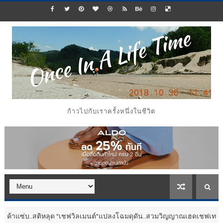
ก้าวไปกับเราครั้งหนึ่งในชีวิต
ิหลุด “เชฟวิลเมนต์”แปลงโฉมดุดัน..สวมวิญญาณเฮดเชฟเทรนเนอร์
ประชาสั