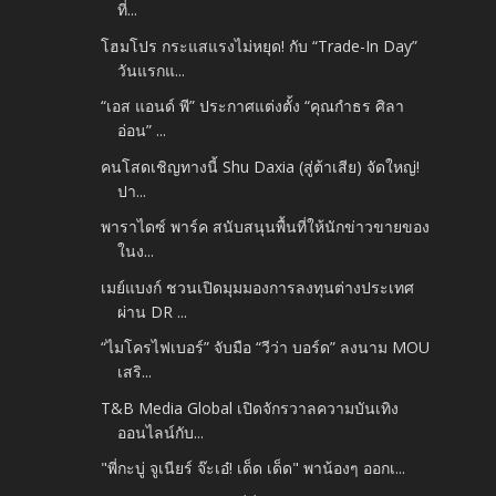
ที่...
โฮมโปร กระแสแรงไม่หยุด! กับ “Trade-In Day”
วันแรกแ...
“เอส แอนด์ พี” ประกาศแต่งตั้ง “คุณกำธร ศิลา
อ่อน” ...
คนโสดเชิญทางนี้ Shu Daxia (สู่ต้าเสีย) จัดใหญ่!
ปา...
พาราไดซ์ พาร์ค สนับสนุนพื้นที่ให้นักข่าวขายของ
ในง...
เมย์แบงก์ ชวนเปิดมุมมองการลงทุนต่างประเทศ
ผ่าน DR ...
“ไมโครไฟเบอร์” จับมือ “วีว่า บอร์ด” ลงนาม MOU
เสริ...
T&B Media Global เปิดจักรวาลความบันเทิง
ออนไลน์กับ...
"พี่กะบู่ จูเนียร์ จ๊ะเอ๋! เด็ด เด็ด" พาน้องๆ ออกเ...