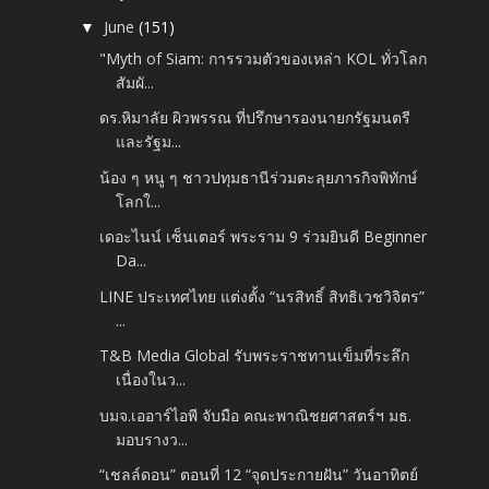
June
(151)
▼
"Myth of Siam: การรวมตัวของเหล่า KOL ทั่วโลก
สัมผั...
ดร.หิมาลัย ผิวพรรณ ที่ปรึกษารองนายกรัฐมนตรี
และรัฐม...
น้อง ๆ หนู ๆ ชาวปทุมธานีร่วมตะลุยภารกิจพิทักษ์
โลกใ...
เดอะไนน์ เซ็นเตอร์ พระราม 9 ร่วมยินดี Beginner
Da...
LINE ประเทศไทย แต่งตั้ง “นรสิทธิ์ สิทธิเวชวิจิตร”
...
T&B Media Global รับพระราชทานเข็มที่ระลึก
เนื่องในว...
บมจ.เออาร์ไอพี จับมือ คณะพาณิชยศาสตร์ฯ มธ.
มอบรางว...
“เชลล์ดอน” ตอนที่ 12 “จุดประกายฝัน” วันอาทิตย์