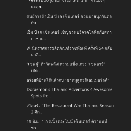
"PeeKaBoo Junior จ๊ะเอ๋! เด็ด เด็ด" พาน้องๆ
ตะลุย...
ศูนย์การค้าเอ็ม บี เค เซ็นเตอร์ ชวนมาสนุกกันต่อ
กับ...
เอ็ม บี เค เซ็นเตอร์ เชิญชวนบริจาคโลหิตกับสภา
กาชาด...
🎉 นิทรรศการผลิตภัณฑ์ราชทัณฑ์ ครั้งที่ 54 กลับ
มาอี...
“เชฟตู่” ท้าวัดพลัง!!ความแข็งแกร่ง “เชฟอาร์”
เปิด...
อร่อยที่บ้านได้แล้วกับ “ขาหมูสูตรดิเอมเมอรัลด์”
Doraemon's Thailand Adventure: 4 Awesome
Spots fro...
เปิดครัว “The Restaurant War Thailand Season
2 ศึก...
19 มิ.ย.- 1 ก.ค.นี้ เดอะไนน์ เซ็นเตอร์ ติวานนท์
ชว...