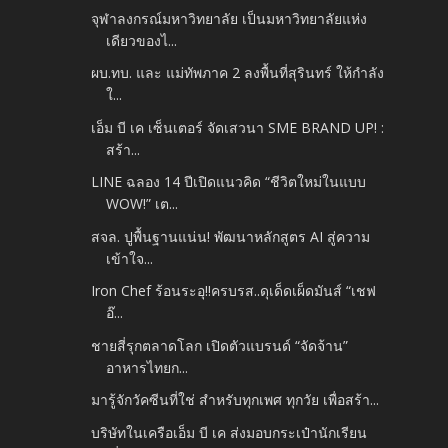
จุฬาลงกรณ์มหาวิทยาลัย เป็นมหาวิทยาลัยแห่ง
เดียวของไ...
ผบ.ทบ. และ แม่ทัพภาค 2 ลงพื้นที่สุรินทร์ ให้กำลัง
ใ...
เอ็ม บี เค เซ็นเตอร์ จัดเสวนา SME BRAND UP! :
สร้า...
LINE ฉลอง 14 ปีเปิดแนวคิด “ชีวิตใหม่ในแบบ
WOW!” เต...
สจล. ปูพื้นฐานแน่น! พัฒนาหลักสูตร AI สู่ความ
เข้าใจ...
Iron Chef ร้อนระอุ!!ครบรส..ดุเด็ดเผ็ดมันส์ “เชฟ
อ๊...
ชายสี่รุกตลาดโลก เปิดตัวแบรนด์ “จัดจ้าน”
อาหารไทยก...
มารู้จักวัคซีนที่ใช่ สำหรับทุกเพศ ทุกวัย เพื่อสร้า...
บริษัทในเครือเอ็ม บี เค ส่งมอบกระเป๋านักเรียน