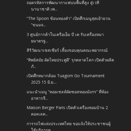
ถอดรหัสการพัฒนากาแฟบนพื้นที่สูง สู่เวที
นานาชาติ เพ...
“The Spoon ช้อนทองคำ” เปิดศึกเมนูสุดเย้ายวน
“ขนมจ...
3 ศูนย์การค้าในเครือเอ็ม บี เค รับเครื่องหมา
ยมาตรฐ...
สิริวัฒนาเชสเชียร์ เลี้ยงขอบคุณคณะพยากรณ์
“ทิพย์สมัย ผัดไทยประตูผี” รุกตลาดโลก เปิดตัวผลิต
ภั...
เปิดศึกหมากล้อม Tuagom Go Tournament
2025 15 มิ.ย....
แนะนำเมนู “หอยเชลล์ผัดซอสหอมมังกร” ที่ห้อง
อาหารจี...
Maison Berger Paris เปิดตัวเครื่องหอมบ้าน 2
คอลเลค...
การรถไฟแห่งประเทศไทย ขอแจ้งให้ประชาชนผู้
ใช้บริการท...