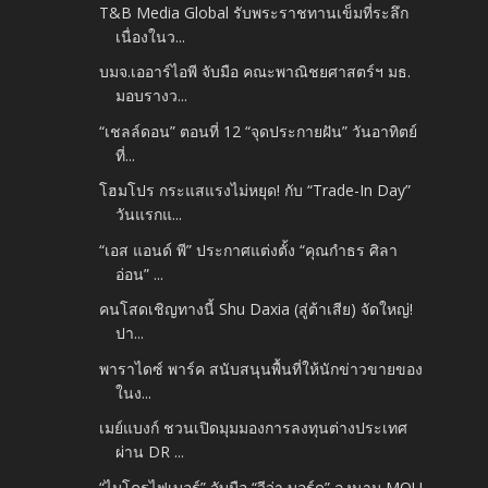
T&B Media Global รับพระราชทานเข็มที่ระลึก
เนื่องในว...
บมจ.เออาร์ไอพี จับมือ คณะพาณิชยศาสตร์ฯ มธ.
มอบรางว...
“เชลล์ดอน” ตอนที่ 12 “จุดประกายฝัน” วันอาทิตย์
ที่...
โฮมโปร กระแสแรงไม่หยุด! กับ “Trade-In Day”
วันแรกแ...
“เอส แอนด์ พี” ประกาศแต่งตั้ง “คุณกำธร ศิลา
อ่อน” ...
คนโสดเชิญทางนี้ Shu Daxia (สู่ต้าเสีย) จัดใหญ่!
ปา...
พาราไดซ์ พาร์ค สนับสนุนพื้นที่ให้นักข่าวขายของ
ในง...
เมย์แบงก์ ชวนเปิดมุมมองการลงทุนต่างประเทศ
ผ่าน DR ...
“ไมโครไฟเบอร์” จับมือ “วีว่า บอร์ด” ลงนาม MOU