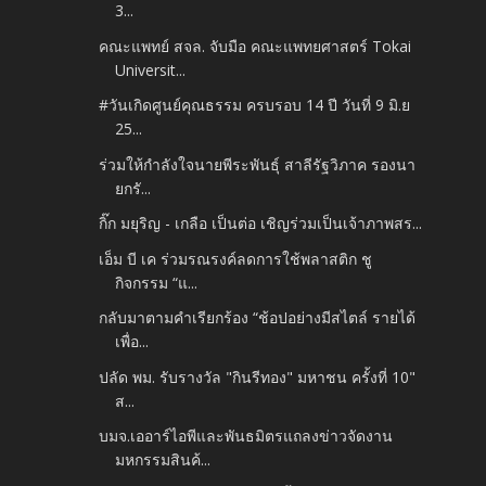
3...
คณะแพทย์ สจล. จับมือ คณะแพทยศาสตร์ Tokai
Universit...
#วันเกิดศูนย์คุณธรรม ครบรอบ 14 ปี วันที่ 9 มิ.ย
25...
ร่วมให้กำลังใจนายพีระพันธุ์ สาลีรัฐวิภาค รองนา
ยกรั...
กิ๊ก มยุริญ - เกลือ เป็นต่อ เชิญร่วมเป็นเจ้าภาพสร...
เอ็ม บี เค ร่วมรณรงค์ลดการใช้พลาสติก ชู
กิจกรรม “แ...
กลับมาตามคำเรียกร้อง “ช้อปอย่างมีสไตล์ รายได้
เพื่อ...
ปลัด พม. รับรางวัล "กินรีทอง" มหาชน ครั้งที่ 10"
ส...
บมจ.เออาร์ไอพีและพันธมิตรแถลงข่าวจัดงาน
มหกรรมสินค้...