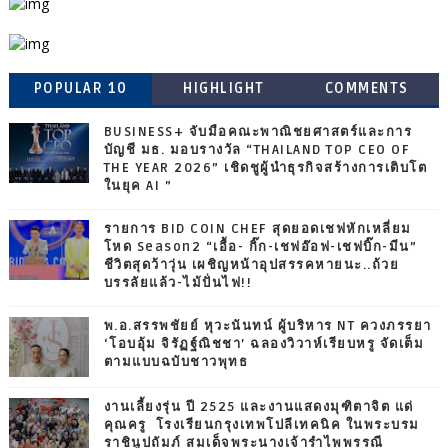
POPULAR 10
HIGHLIGHT
COMMENTS
BUSINESS+ จับมือคณะพาณิชยศาสตร์และการ
บัญชี มธ. มอบรางวัล “THAILAND TOP CEO OF
THE YEAR 2026” เชิดชูผู้นำธุรกิจสร้างการเติบโต
ในยุค AI ”
รายการ BID COIN CHEF สุดยอดเชฟหักเหลี่ยม
โหด Season2 “เอื้อ- กิ๊ก-เชฟอ๊อฟ-เชฟบิ๊ก-มีน”
ชีวิตสุดว้าวุ่น เผชิญหน้าอุปสรรคหายนะ..ถ้วย
บรรลัยแล้ว-ไม้ปั่นไฟ!!
พ.อ.สรรพชัยย์ หุวะนันทน์ ผู้บริหาร NT ควงภรรยา
‘โอบอุ้ม จิรัฏฐ์ณิชชา’ ฉลองวิวาห์เรียบหรู จัดเต็ม
ตามแบบฉบับชาวพุทธ
งานเลี้ยงรุ่น ปี 2525 และงานแสดงมุฑิตาจิต แด่
คุณครู โรงเรียนกรุงเทพโปลีเทคนิค ในพระบรม
ราชินูปถัมภ์ สมเด็จพระนางเจ้ารำไพพรรณี