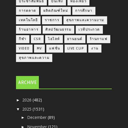
ประชาสัมพันธ์
บันเทิง
ท่องเที่ยว
การตลาด
ผลิตภัณฑ์ใหม่
การศึกษา
เทคโนโลยี
ราชการ
สุขภาพและความงาม
ร้านอาหาร
ศิลปวัฒนธรรม
เวทีประกวด
กีฬา
CSR
ไฮไลท์
ยานยนต์
ร้านกาแฟ
VIDEO
MV
แฟชั่น
LIVE CLIP
งาน
สุขภาพและความ
ARCHIVE
2026
(482)
►
2025
(1531)
▼
December
(89)
►
November
(121)
►