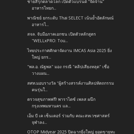
ชายสี่รุกตลาดโลก เปิดตัวแบรนด์ “จัดจ้าน”
อาหารไทยก...
พาณิชย์ ยกระดับ Thai SELECT เน้นย้ำอัตลักษณ์
อาหารไ...
สจล. จับมือภาคเอกชน เปิดตัวหลักสูตร
"WELLxPRO: Tou...
ไทยประกาศศักดาจัดงาน IMCAS Asia 2025 ยิ่ง
ใหญ่ ยกร...
"พล.อ. ณัฐพล" มอง กรณี "คลิปเสียงหลุด" เชื่อ
วางแผน...
สศท.มอบรางวัล “ผู้สร้างสรรค์งานศิลปหัตถกรรม
คนรุ่นใ...
ตรวจสุขภาพฟรี! พาราไดซ์ เพลส ผนึก
กรุงเทพมหานคร แล...
เอ็ม บี เค เซ็นเตอร์ ร่วมกับ คณะสหเวชศาสตร์
จุฬาลง...
OTOP Midyear 2025 ปิดฉากยิ่งใหญ่ ยอดขายทะ