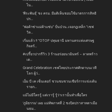
ไน...
‘พีระพันธุ์’ ชง ครม. มีมติเห็นชอบใช้มาตรการสิทธิ
ปร...
“พ่อค้าซ่าแม่ค้าแซ่บ” ปั่นป่วน..เจอกฎเหล็ก “เชฟ
วิล...
เริ่มแล้ว !! “OTOP ปทุมธานี มหานครแห่งเศรษฐ
กิจสร้...
#เปรี้ยวปากรีวิว 3 ร้านอร่อยนวมินทร์ – ลาดพร้าว
เด...
Grand Celebration เชฟไทยประกาศศักดาบนเวที
โลก ผู้ว่...
เอ็ม บี เค เซ็นเตอร์ ชวนชมชวนเชียร์การแข่งเต้น
รายก...
แม้ไม่มีใครรู้ แต่เรารู้ รู้ว่าเรานั้นทำเพื่อใคร
‘ภูมิธรรม‘ เผย แม่ทัพภาคที่ 2 ชงปิดปราสาทตาเมือ
นธม...