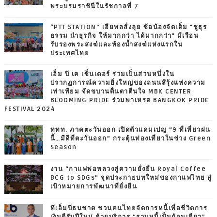
พระบรมราชินีในรัชกาลที่ 7
“PTT STATION” เฮียพลสั่งลุย ซ้อน้องจัดเต็ม "ชูธุร
ธรรม นำธุรกิจ ให้มากกว่า ได้มากกว่า" มีเรือน
รับรองพระสงฆ์และห้องน้ำสงฆ์แห่งแรกใน
ประเทศไทย
เอ็ม บี เค เซ็นเตอร์ ร่วมเป็นส่วนหนึ่งใน
ปรากฏการณ์ความยิ่งใหญ่ของถนนสีรุ้งแห่งความ
เท่าเทียม จัดขบวนตื่นตาตื่นใจ MBK CENTER
BLOOMING PRIDE ร่วมพาเหรด BANGKOK PRIDE
FESTIVAL 2024
ททท. ภาคตะวันออก เปิดตัวแคมเปญ “9 ที่เที่ยวฝน
นี้…มีดีที่ตะวันออก” กระตุ้นท่องเที่ยวในช่วง Green
Season
งาน “กาแฟพ่อหลวงสู่ความยั่งยืน Royal Coffee
BCG to SDGs” จุดประกายบทใหม่ของกาแฟไทย สู่
เป้าหมายการพัฒนาที่ยั่งยืน
ทีเอ็มบีธนชาต ชวนคนไทยจัดการหนี้เพื่อชีวิตการ
เงินดีรับปีใหม่ ด้วยบริการ “รวบหนี้เป็นก้อนเดียว”