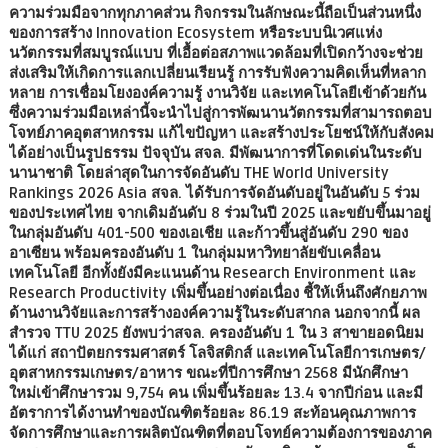
ความร่วมมือจากทุกภาคส่วน กิจกรรมในลักษณะนี้ถือเป็นส่วนหนึ่ง
ของการสร้าง Innovation Ecosystem หรือระบบนิเวศแห่ง
นวัตกรรมที่สมบูรณ์แบบ ที่เอื้อต่อสภาพแวดล้อมที่เปิดกว้างจะช่วย
ส่งเสริมให้เกิดการแลกเปลี่ยนเรียนรู้ การรับฟังความคิดเห็นที่หลาก
หลาย การเชื่อมโยงองค์ความรู้ งานวิจัย และเทคโนโลยีเข้าด้วยกัน
ซึ่งความร่วมมือเหล่านี้จะนำไปสู่การพัฒนานวัตกรรมที่สามารถตอบ
โจทย์ภาคอุตสาหกรรม แก้ไขปัญหา และสร้างประโยชน์ให้กับสังคม
ได้อย่างเป็นรูปธรรม ปัจจุบัน สจล. มีพัฒนาการที่โดดเด่นในระดับ
นานาชาติ โดยล่าสุดในการจัดอันดับ THE World University
Rankings 2026 Asia สจล. ได้รับการจัดอันดับอยู่ในอันดับ 5 ร่วม
ของประเทศไทย จากเดิมอันดับ 8 ร่วมในปี 2025 และขยับขึ้นมาอยู่
ในกลุ่มอันดับ 401-500 ของเอเชีย และก้าวขึ้นสู่อันดับ 290 ของ
อาเซียน พร้อมครองอันดับ 1 ในกลุ่มมหาวิทยาลัยขับเคลื่อน
เทคโนโลยี อีกทั้งยังมีคะแนนด้าน Research Environment และ
Research Productivity เพิ่มขึ้นอย่างต่อเนื่อง ชี้ให้เห็นถึงศักยภาพ
ด้านงานวิจัยและการสร้างองค์ความรู้ในระดับสากล นอกจากนี้ ผล
สำรวจ TTU 2025 ยังพบว่าสจล. ครองอันดับ 1 ใน 3 สาขายอดนิยม
ได้แก่ สถาปัตยกรรมศาสตร์ โลจิสติกส์ และเทคโนโลยีการเกษตร/
อุตสาหกรรมเกษตร/อาหาร ขณะที่ปีการศึกษา 2568 มีนักศึกษา
ใหม่เข้าศึกษารวม 9,754 คน เพิ่มขึ้นร้อยละ 13.4 จากปีก่อน และมี
อัตราการได้งานทำของบัณฑิตร้อยละ 86.19 สะท้อนคุณภาพการ
จัดการศึกษาและการผลิตบัณฑิตที่ตอบโจทย์ความต้องการของภาค