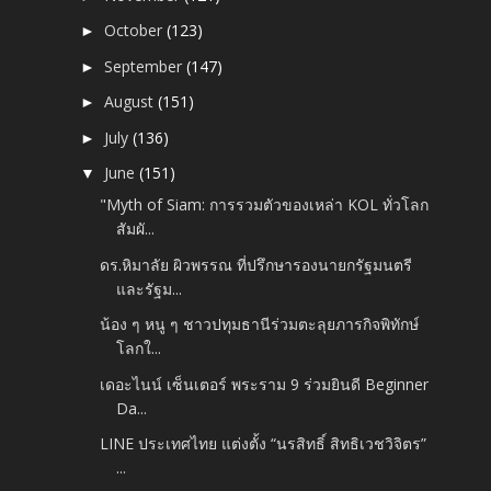
October
(123)
►
September
(147)
►
August
(151)
►
July
(136)
►
June
(151)
▼
"Myth of Siam: การรวมตัวของเหล่า KOL ทั่วโลก
สัมผั...
ดร.หิมาลัย ผิวพรรณ ที่ปรึกษารองนายกรัฐมนตรี
และรัฐม...
น้อง ๆ หนู ๆ ชาวปทุมธานีร่วมตะลุยภารกิจพิทักษ์
โลกใ...
เดอะไนน์ เซ็นเตอร์ พระราม 9 ร่วมยินดี Beginner
Da...
LINE ประเทศไทย แต่งตั้ง “นรสิทธิ์ สิทธิเวชวิจิตร”
...