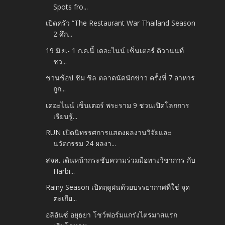
Spots fro...
เปิดครัว “The Restaurant War Thailand Season
2 ศึก...
19 มิ.ย.- 1 ก.ค.นี้ เดอะไนน์ เซ็นเตอร์ ติวานนท์
ชว...
ชวนช้อป ชิม ชิล ตลาดนัดนักข่าว ครั้งที่ 7 อาหาร
ถูก...
เดอะไนน์ เซ็นเตอร์ พระราม 9 ชวนเปิดโลกการ
เรียนรู้...
RUN เปิดนิทรรศการแสดงผลงานวิจัยและ
นวัตกรรม 24 ผลงา...
สจล. เดินหน้ากระชับความร่วมมือทางวิชาการ กับ
Harbi...
Rainy Season เปิดฤดูฝนด้วยบรรยากาศที่ใช่ จุด
ตะเกีย...
อลิอันซ์ อยุธยา โชว์ฟอร์มแกร่งไตรมาสแรก