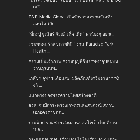
เสริ...
T&B Media Global เปิดจักรวาลความบันเทิง
ออนไลน์กับ...
"พี่กะบู่ จูเนียร์ จ๊ะเอ๋! เด็ด เด็ด" พาน้องๆ ออกเ...
รวมพลคนรักสุขภาพที่นี่!” งาน Paradise Park
Health ...
#ร่วมเป็นเจ้าภาพ #ร่วมบุญพิธีบรรพชาอุปสมบท
ราษฎรบนพ...
เภสัชฯ จุฬาฯ เตือนภัย! ผลิตภัณฑ์เสริมอาหาร “ซิ
งก์ ...
แนวทางของพรรครวมไทยสร้างชาติ
สจล. จับมือกระทรวงเกษตรและสหกรณ์ สถาน
เอกอัครราชทูต...
ร่วมช้อป ร่วมช่วย ส่งต่ออนาคตให้เด็กไทยที่งาน
“ปล่...
กระแสตอบรับดี! เรื่องเล่น ไม่ใช่เรื่องเล่นๆ เดอะ