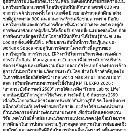
อุตสาหกรรมและตลาดแรงงาน สจล. ยังคงเดินหน้าขยายความเป็น
มหาวิทยาลัยนานาชาติ โดยปัจจุบันมีนักศึกษาต่างชาติ 828 คน
จากกว่า 44 ประเทศทั่วโลก และตั้งเป้าขยายจำนวนนักศึกษาต่าง
ชาติสู่ประมาณ 900 คน ผ่านการสร้างเครือข่ายความร่วมมือกับ
มหาวิทยาลัยและสถาบันการศึกษาชั้นนำจากต่างประเทศ ควบคู่กับ
การพัฒนาศักยภาพผู้เรียนให้พร้อมรับการเปลี่ยนแปลงของโลก ด้วย
การพัฒนาหลักสูตรที่เปิดโอกาสให้นักศึกษาได้เรียนรู้ด้าน AI และ
Coding ตั้งแต่ชั้นปีที่ 1 พร้อมยกระดับพื้นที่การเรียนรู้และ Co-
working Space ควบคู่กับการพัฒนาโครงสร้างพื้นฐานของ
มหาวิทยาลัย การนำระบบ ERP มาใช้ในการบริหารจัดการองค์กร
การจัดตั้ง Data Management Center เพื่อยกระดับการบริหาร
จัดการข้อมูล และเสริมความมั่นคงปลอดภัยไซเบอร์ รองรับการก้าว
สู่การเป็นมหาวิทยาลัยนวัตกรรมระดับโลก สำหรับก้าวสำคัญถัดไป
ในการขับเคลื่อนวิสัยทัศน์ “The World Master of Innovation”
สจล. เตรียมจัดงานมหกรรมครั้งยิ่งใหญ่ KMITL EXPO 2026 :
“ลาดกระบังนิทรรศน์ 2569” ภายใต้แนวคิด “From Lab to Life”
จากห้องปฏิบัติการสู่การใช้จริงระหว่างวันที่ 1-6 กันยายน 2569
เนื่องในโอกาสวันคล้ายวันสถาปนาสถาบันก้าวสู่ปีที่ 66 โดยเป็นการ
ผนึกกำลังร่วมกับเครือข่ายมหาวิทยาลัย องค์กรวิจัย และหน่วยงาน
ด้านนวัตกรรมชั้นนำระดับนานาประเทศ เพื่อร่วมจัดแสดงผลงาน
วิจัย เทคโนโลยีล้ำสมัย และนวัตกรรมแห่งอนาคต มุ่งเชื่อมโยงภาค
การศึกษาในการบ่มเพาะความรู้ ภาคอุตสาหกรรมในการต่อยอดเชิง
พาณิชย์ และเศรษฐกิจดิจิทัลในการขับเคลื่อนโครงสร้างพื้นฐานทาง