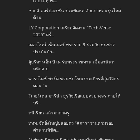
เติบโตทุกช...
ชายสี่ คอร์ปอเรชั่น ร่วมพัฒนาศักยภาพคนรุ่นใหม่
ด้าน...
LY Corporation เตรียมจัดงาน “Tech-Verse
2025” ครั้...
เดอะไนน์ เซ็นเตอร์ พระราม 9 ร่วมกับ ธนชาต
ประกันภัย...
ผู้บริหารเอ็ม บี เค รับพระราชทาน เข็มอานันท
มหิดล ป...
พาราไดซ์ พาร์ค ชวนชมโขนรามเกียรติ์สุดวิจิตร
ตอน “น...
ริเวอร์เดล มารีน่า ธุรกิจเรือแบบครบวงจร ภายใต้
บริ...
หนีเรียน แล้วมาด่าครู
ททท. จัดยิ่งใหญ่ปล่อยตัว “#คาราวานตามรอย
ตำนานพิชิต...
Maison Berger Paris (ประเทศไทย) เชิญชวน