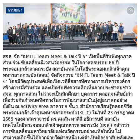
การศึกษา
สจล. จัด “KMITL Team Meet & Talk ปี 4” เปิดพื้นที่รับฟังทุกภาค
ส่วน ร่วมขับเคลื่อนนิเวศนวัตกรรม ในโอกาสครบรอบ 66 ปี
พระจอมเกล้าลาดกระบัง สถาบันเทคโนโลยีพระจอมเกล้าเจ้าคุณ
ทหารลาดกระบัง (สจล.) จัดกิจกรรม “KMITL Team Meet & Talk ปี
4” โดยมีวัตถุประสงค์เพื่อเปิดเวทีสื่อสารทิศทางการบริหารองค์กร
สร้างการมีส่วนร่วม และเปิดรับฟังความคิดเห็นจากประชาคมชาว
สจล. ทุกภาคส่วน ไม่ว่าจะเป็นนักศึกษา บุคลากร ตลอดจนศิษย์เก่า
เพื่อร่วมกันกำหนดทิศทางในการพัฒนาสถาบันมุ่งสู่อนาคตอย่าง
ยั่งยืน ณ Activity Area อาคาร A ชั้น 1 สำนักการเรียนรู้ตลอดชีวิต
พระจอมเกล้าเจ้าคุณทหารลาดกระบัง (KLLC) ในวันที่ 23 กรกฎาคม
2569 รองศาสตราจารย์ ดร.คมสัน มาลีสี อธิการบดี สถาบัน
เทคโนโลยีพระจอมเกล้าเจ้าคุณทหารลาดกระบัง (สจล.) กล่าวว่า
การขับเคลื่อนมหาวิทยาลัยแห่งนวัตกรรมอย่างแท้จริงนั้น ไม่
สามารถเกิดขึ้นได้จากฝ่ายใดฝ่ายหนึ่ง แต่จำเป็นต้องอาศัยพลังและ