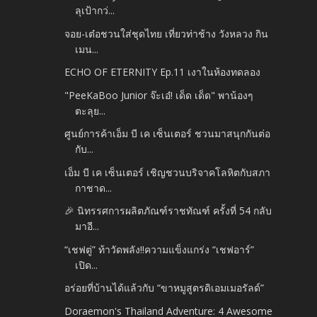
ลุเป้ากว่...
จอย-เต๋อชวนใส่ชุดไทย เที่ยวท่าช้าง วังหลวง กิน
เมน...
ECHO OF ETERNITY Ep.11 เงาในห้องทดลอง
"PeeKaBoo Junior จ๊ะเอ๋! เด็ด เด็ด" พาน้องๆ
ตะลุย...
ศูนย์การค้าเอ็ม บี เค เซ็นเตอร์ ชวนมาสนุกกันต่อ
กับ...
เอ็ม บี เค เซ็นเตอร์ เชิญชวนบริจาคโลหิตกับสภา
กาชาด...
🎉 นิทรรศการผลิตภัณฑ์ราชทัณฑ์ ครั้งที่ 54 กลับ
มาอี...
“เชฟตู่” ท้าวัดพลัง!!ความแข็งแกร่ง “เชฟอาร์”
เปิด...
อร่อยที่บ้านได้แล้วกับ “ขาหมูสูตรดิเอมเมอรัลด์”
Doraemon's Thailand Adventure: 4 Awesome