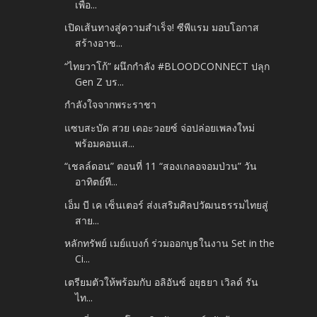
เพื่อ...
เปิดเส้นทางสู่ความสำเร็จ! ซีพีแรม มอบโอกาส
สร้างอาช...
“ไทยวาโก้” ผนึกกำลัง #BLOODCONNECT ปลุก
Gen Z บร...
กำลังใจจากพระราชา
แซบสะบัด สวย เดอะวอยซ์ จ่อปล่อยเพลงใหม่
พร้อมคอนเส...
“เชลล์ดอน” ตอนที่ 11 “สองเกลอจอมป่วน” วัน
อาทิตย์ที...
เอ็ม บี เค เซ็นเตอร์ ส่งเสริมศิลปวัฒนธรรมไทยสู่
สาย...
หลักทรัพย์ เมย์แบงก์ ร่วมออกบูธในงาน Set in the
Ci...
เตรียมตัวให้พร้อมกับ อลิอันซ์ อยุธยา เวิลด์ รัน
ไท...