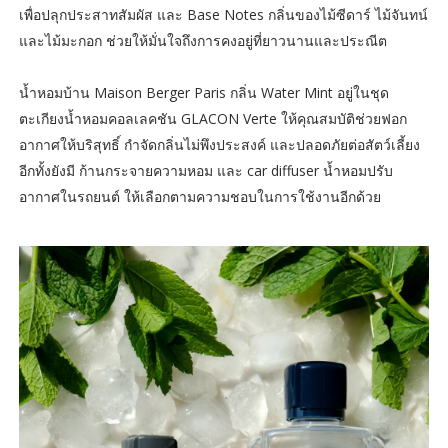
เพื่อปลุกประสาทสัมผัส และ Base Notes กลิ่นของไม้ซีดาร์ ไม้จันทน์
และไม้มะกอก ช่วยให้มั่นใจถึงการคงอยู่ที่ยาวนานและประณีต
น้ำหอมบ้าน Maison Berger Paris กลิ่น Water Mint อยู่ในชุด
ตะเกียงน้ำหอมคอลเลคชัน GLACON Verte ให้คุณสมบัติช่วยฟอก
อากาศให้บริสุทธิ์ กำจัดกลิ่นไม่พึงประสงค์ และปลอดภัยต่อสัตว์เลี้ยง
อีกทั้งยังมี ก้านกระจายความหอม และ car diffuser น้ำหอมปรับ
อากาศในรถยนต์ ให้เลือกตามความชอบในการใช้งานอีกด้วย