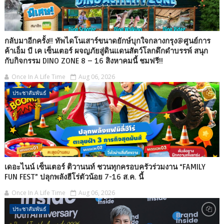
กลับมาอีกครั้ง!! ทัพไดโนเสาร์ขนาดยักษ์บุกใจกลางกรุง@ศูนย์การ
ค้าเอ็ม บี เค เซ็นเตอร์ ผจญภัยสู่ดินแดนสัตว์โลกดึกดำบรรพ์ สนุก
กับกิจกรรม DINO ZONE 8 – 16 สิงหาคมนี้ ชมฟรี!!
Once In A Life Time
Aug 06, 2026
ประชาสัมพันธ์
เดอะไนน์ เซ็นเตอร์ ติวานนท์ ชวนทุกครอบครัวร่วมงาน “FAMILY
FUN FEST” ปลุกพลังฮีโร่ตัวน้อย 7-16 ส.ค. นี้
Once In A Life Time
Aug 06, 2026
ประชาสัมพันธ์