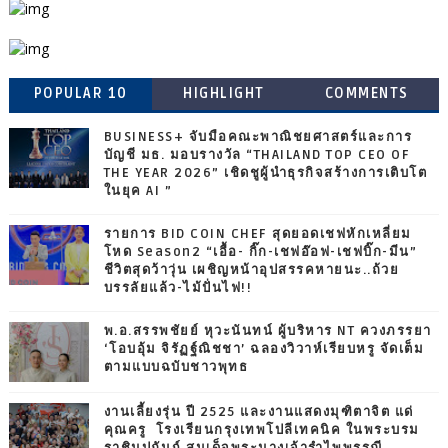
POPULAR 10
HIGHLIGHT
COMMENTS
BUSINESS+ จับมือคณะพาณิชยศาสตร์และการ
บัญชี มธ. มอบรางวัล “THAILAND TOP CEO OF
THE YEAR 2026” เชิดชูผู้นำธุรกิจสร้างการเติบโต
ในยุค AI ”
รายการ BID COIN CHEF สุดยอดเชฟหักเหลี่ยม
โหด Season2 “เอื้อ- กิ๊ก-เชฟอ๊อฟ-เชฟบิ๊ก-มีน”
ชีวิตสุดว้าวุ่น เผชิญหน้าอุปสรรคหายนะ..ถ้วย
บรรลัยแล้ว-ไม้ปั่นไฟ!!
พ.อ.สรรพชัยย์ หุวะนันทน์ ผู้บริหาร NT ควงภรรยา
‘โอบอุ้ม จิรัฏฐ์ณิชชา’ ฉลองวิวาห์เรียบหรู จัดเต็ม
ตามแบบฉบับชาวพุทธ
งานเลี้ยงรุ่น ปี 2525 และงานแสดงมุฑิตาจิต แด่
คุณครู โรงเรียนกรุงเทพโปลีเทคนิค ในพระบรม
ราชินูปถัมภ์ สมเด็จพระนางเจ้ารำไพพรรณี