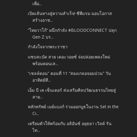
เพื่อ...
เปิดเส้นทางสู่ความสำเร็จ! ซีพีแรม มอบโอกาส
สร้างอาช...
“ไทยวาโก้” ผนึกกำลัง #BLOODCONNECT ปลุก
Gen Z บร...
กำลังใจจากพระราชา
แซบสะบัด สวย เดอะวอยซ์ จ่อปล่อยเพลงใหม่
พร้อมคอนเส...
“เชลล์ดอน” ตอนที่ 11 “สองเกลอจอมป่วน” วัน
อาทิตย์ที...
เอ็ม บี เค เซ็นเตอร์ ส่งเสริมศิลปวัฒนธรรมไทยสู่
สาย...
หลักทรัพย์ เมย์แบงก์ ร่วมออกบูธในงาน Set in the
Ci...
เตรียมตัวให้พร้อมกับ อลิอันซ์ อยุธยา เวิลด์ รัน
ไท...