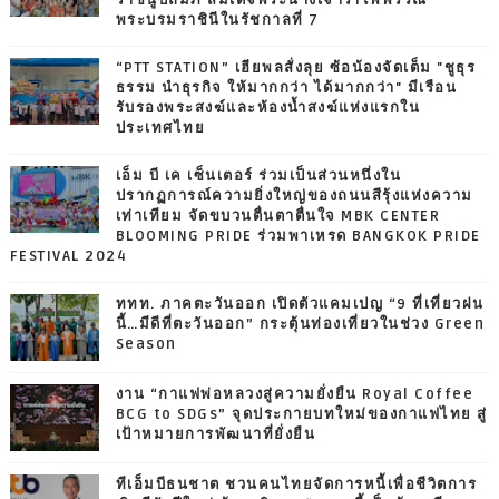
พระบรมราชินีในรัชกาลที่ 7
“PTT STATION” เฮียพลสั่งลุย ซ้อน้องจัดเต็ม "ชูธุร
ธรรม นำธุรกิจ ให้มากกว่า ได้มากกว่า" มีเรือน
รับรองพระสงฆ์และห้องน้ำสงฆ์แห่งแรกใน
ประเทศไทย
เอ็ม บี เค เซ็นเตอร์ ร่วมเป็นส่วนหนึ่งใน
ปรากฏการณ์ความยิ่งใหญ่ของถนนสีรุ้งแห่งความ
เท่าเทียม จัดขบวนตื่นตาตื่นใจ MBK CENTER
BLOOMING PRIDE ร่วมพาเหรด BANGKOK PRIDE
FESTIVAL 2024
ททท. ภาคตะวันออก เปิดตัวแคมเปญ “9 ที่เที่ยวฝน
นี้…มีดีที่ตะวันออก” กระตุ้นท่องเที่ยวในช่วง Green
Season
งาน “กาแฟพ่อหลวงสู่ความยั่งยืน Royal Coffee
BCG to SDGs” จุดประกายบทใหม่ของกาแฟไทย สู่
เป้าหมายการพัฒนาที่ยั่งยืน
ทีเอ็มบีธนชาต ชวนคนไทยจัดการหนี้เพื่อชีวิตการ