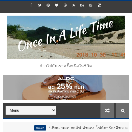
ก้าวไปกับเราครั้งหนึ่งในชีวิต
“เทียน-นอท-กอล์ฟ-จำลอง-โฟล์ค” ร้องจ๊าก!! อุปกรณ์ม่วนจอยงา
บันเทิง