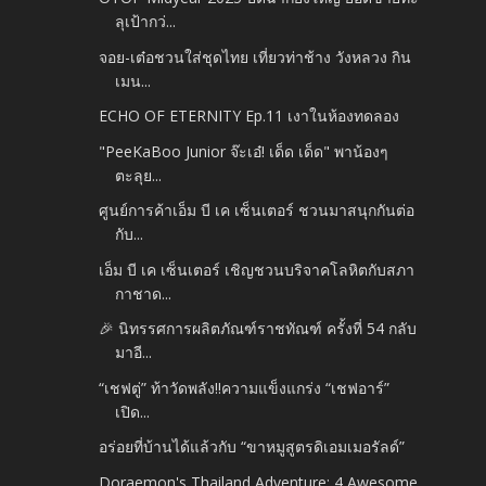
ลุเป้ากว่...
จอย-เต๋อชวนใส่ชุดไทย เที่ยวท่าช้าง วังหลวง กิน
เมน...
ECHO OF ETERNITY Ep.11 เงาในห้องทดลอง
"PeeKaBoo Junior จ๊ะเอ๋! เด็ด เด็ด" พาน้องๆ
ตะลุย...
ศูนย์การค้าเอ็ม บี เค เซ็นเตอร์ ชวนมาสนุกกันต่อ
กับ...
เอ็ม บี เค เซ็นเตอร์ เชิญชวนบริจาคโลหิตกับสภา
กาชาด...
🎉 นิทรรศการผลิตภัณฑ์ราชทัณฑ์ ครั้งที่ 54 กลับ
มาอี...
“เชฟตู่” ท้าวัดพลัง!!ความแข็งแกร่ง “เชฟอาร์”
เปิด...
อร่อยที่บ้านได้แล้วกับ “ขาหมูสูตรดิเอมเมอรัลด์”
Doraemon's Thailand Adventure: 4 Awesome