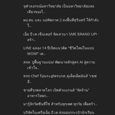
จุฬาลงกรณ์มหาวิทยาลัย เป็นมหาวิทยาลัยแห่ง
เดียวของไ...
ผบ.ทบ. และ แม่ทัพภาค 2 ลงพื้นที่สุรินทร์ ให้กำลัง
ใ...
เอ็ม บี เค เซ็นเตอร์ จัดเสวนา SME BRAND UP! :
สร้า...
LINE ฉลอง 14 ปีเปิดแนวคิด “ชีวิตใหม่ในแบบ
WOW!” เต...
สจล. ปูพื้นฐานแน่น! พัฒนาหลักสูตร AI สู่ความ
เข้าใจ...
Iron Chef ร้อนระอุ!!ครบรส..ดุเด็ดเผ็ดมันส์ “เชฟ
อ๊...
ชายสี่รุกตลาดโลก เปิดตัวแบรนด์ “จัดจ้าน”
อาหารไทยก...
มารู้จักวัคซีนที่ใช่ สำหรับทุกเพศ ทุกวัย เพื่อสร้า...
บริษัทในเครือเอ็ม บี เค ส่งมอบกระเป๋านักเรียน