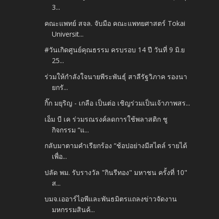
3...
คณะแพทย์ สจล. จับมือ คณะแพทยศาสตร์ Tokai
Universit...
#วันเกิดศูนย์คุณธรรม ครบรอบ 14 ปี วันที่ 9 มิ.ย
25...
ร่วมให้กำลังใจนายพีระพันธุ์ สาลีรัฐวิภาค รองนา
ยกรั...
กิ๊ก มยุริญ - เกลือ เป็นต่อ เชิญร่วมเป็นเจ้าภาพสร...
เอ็ม บี เค ร่วมรณรงค์ลดการใช้พลาสติก ชู
กิจกรรม “แ...
กลับมาตามคำเรียกร้อง “ช้อปอย่างมีสไตล์ รายได้
เพื่อ...
ปลัด พม. รับรางวัล "กินรีทอง" มหาชน ครั้งที่ 10"
ส...
บมจ.เออาร์ไอพีและพันธมิตรแถลงข่าวจัดงาน
มหกรรมสินค้...