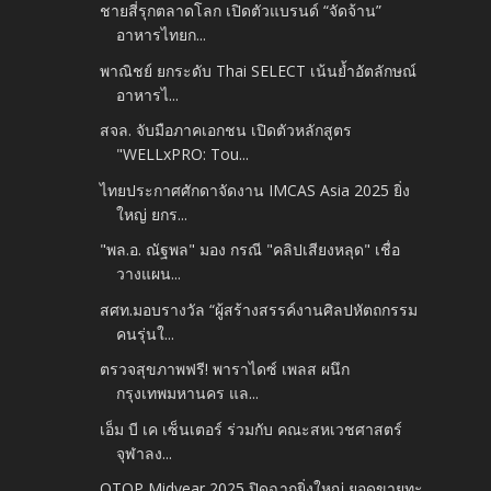
ชายสี่รุกตลาดโลก เปิดตัวแบรนด์ “จัดจ้าน”
อาหารไทยก...
พาณิชย์ ยกระดับ Thai SELECT เน้นย้ำอัตลักษณ์
อาหารไ...
สจล. จับมือภาคเอกชน เปิดตัวหลักสูตร
"WELLxPRO: Tou...
ไทยประกาศศักดาจัดงาน IMCAS Asia 2025 ยิ่ง
ใหญ่ ยกร...
"พล.อ. ณัฐพล" มอง กรณี "คลิปเสียงหลุด" เชื่อ
วางแผน...
สศท.มอบรางวัล “ผู้สร้างสรรค์งานศิลปหัตถกรรม
คนรุ่นใ...
ตรวจสุขภาพฟรี! พาราไดซ์ เพลส ผนึก
กรุงเทพมหานคร แล...
เอ็ม บี เค เซ็นเตอร์ ร่วมกับ คณะสหเวชศาสตร์
จุฬาลง...
OTOP Midyear 2025 ปิดฉากยิ่งใหญ่ ยอดขายทะ