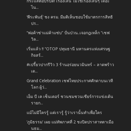
กระแสตอบรับดี! เรื่องเล่น ไม่ใช่เรื่องเล่นๆ เดอะ
ไน...
‘พีระพันธุ์’ ชง ครม. มีมติเห็นชอบใช้มาตรการสิทธิ
ปร...
“พ่อค้าซ่าแม่ค้าแซ่บ” ปั่นป่วน..เจอกฎเหล็ก “เชฟ
วิล...
เริ่มแล้ว !! “OTOP ปทุมธานี มหานครแห่งเศรษฐ
กิจสร้...
#เปรี้ยวปากรีวิว 3 ร้านอร่อยนวมินทร์ – ลาดพร้าว
เด...
Grand Celebration เชฟไทยประกาศศักดาบนเวที
โลก ผู้ว่...
เอ็ม บี เค เซ็นเตอร์ ชวนชมชวนเชียร์การแข่งเต้น
รายก...
แม้ไม่มีใครรู้ แต่เรารู้ รู้ว่าเรานั้นทำเพื่อใคร
‘ภูมิธรรม‘ เผย แม่ทัพภาคที่ 2 ชงปิดปราสาทตาเมือ
นธม...