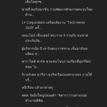
เติบโตทุกช...
ชายสี่ คอร์ปอเรชั่น ร่วมพัฒนาศักยภาพคนรุ่นใหม่
ด้าน...
LY Corporation เตรียมจัดงาน “Tech-Verse
2025” ครั้...
เดอะไนน์ เซ็นเตอร์ พระราม 9 ร่วมกับ ธนชาต
ประกันภัย...
ผู้บริหารเอ็ม บี เค รับพระราชทาน เข็มอานันท
มหิดล ป...
พาราไดซ์ พาร์ค ชวนชมโขนรามเกียรติ์สุดวิจิตร
ตอน “น...
ริเวอร์เดล มารีน่า ธุรกิจเรือแบบครบวงจร ภายใต้
บริ...
หนีเรียน แล้วมาด่าครู
ททท. จัดยิ่งใหญ่ปล่อยตัว “#คาราวานตามรอย
ตำนานพิชิต...