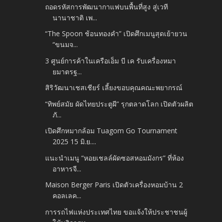
ถอดรหัสการพัฒนากาแฟบนพื้นที่สูง สู่เวที
นานาชาติ เพ...
“The Spoon ช้อนทองคำ” เปิดศึกเมนูสุดเย้ายวน
“ขนมจ...
3 ศูนย์การค้าในเครือเอ็ม บี เค รับเครื่องหมา
ยมาตรฐ...
สิริวัฒนาเชสเชียร์ เลี้ยงขอบคุณคณะพยากรณ์
“ทิพย์สมัย ผัดไทยประตูผี” รุกตลาดโลก เปิดตัวผลิต
ภั...
เปิดศึกหมากล้อม Tuagom Go Tournament
2025 15 มิ.ย....
แนะนำเมนู “หอยเชลล์ผัดซอสหอมมังกร” ที่ห้อง
อาหารจี...
Maison Berger Paris เปิดตัวเครื่องหอมบ้าน 2
คอลเลค...
การรถไฟแห่งประเทศไทย ขอแจ้งให้ประชาชนผู้