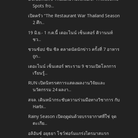
Spots fro...
เปิดครัว “The Restaurant War Thailand Season
2 ศึก...
19 มิ.ย.- 1 ก.ค.นี้ เดอะไนน์ เซ็นเตอร์ ติวานนท์
ชว...
ชวนช้อป ชิม ชิล ตลาดนัดนักข่าว ครั้งที่ 7 อาหาร
ถูก...
เดอะไนน์ เซ็นเตอร์ พระราม 9 ชวนเปิดโลกการ
เรียนรู้...
RUN เปิดนิทรรศการแสดงผลงานวิจัยและ
นวัตกรรม 24 ผลงา...
สจล. เดินหน้ากระชับความร่วมมือทางวิชาการ กับ
Harbi...
Rainy Season เปิดฤดูฝนด้วยบรรยากาศที่ใช่ จุด
ตะเกีย...
อลิอันซ์ อยุธยา โชว์ฟอร์มแกร่งไตรมาสแรก