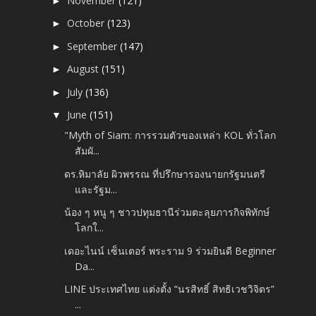
November
(121)
►
October
(123)
►
September
(147)
►
August
(151)
►
July
(136)
►
June
(151)
▼
"Myth of Siam: การรวมตัวของเหล่า KOL ทั่วโลก
สัมผั...
ดร.หิมาลัย ผิวพรรณ ที่ปรึกษารองนายกรัฐมนตรี
และรัฐม...
น้อง ๆ หนู ๆ ชาวปทุมธานีร่วมตะลุยภารกิจพิทักษ์
โลกใ...
เดอะไนน์ เซ็นเตอร์ พระราม 9 ร่วมยินดี Beginner
Da...
LINE ประเทศไทย แต่งตั้ง “นรสิทธิ์ สิทธิเวชวิจิตร”
...