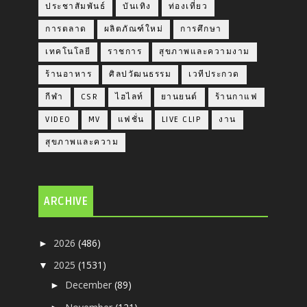
ประชาสัมพันธ์
บันเทิง
ท่องเที่ยว
การตลาด
ผลิตภัณฑ์ใหม่
การศึกษา
เทคโนโลยี
ราชการ
สุขภาพและความงาม
ร้านอาหาร
ศิลปวัฒนธรรม
เวทีประกวด
กีฬา
CSR
ไฮไลท์
ยานยนต์
ร้านกาแฟ
VIDEO
MV
แฟชั่น
LIVE CLIP
งาน
สุขภาพและความ
ARCHIVE
2026
(486)
►
2025
(1531)
▼
December
(89)
►