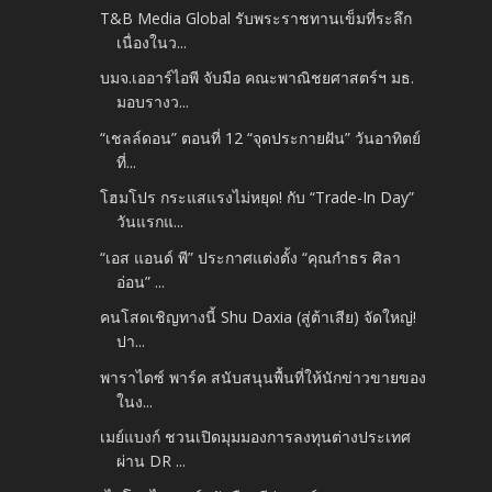
T&B Media Global รับพระราชทานเข็มที่ระลึก
เนื่องในว...
บมจ.เออาร์ไอพี จับมือ คณะพาณิชยศาสตร์ฯ มธ.
มอบรางว...
“เชลล์ดอน” ตอนที่ 12 “จุดประกายฝัน” วันอาทิตย์
ที่...
โฮมโปร กระแสแรงไม่หยุด! กับ “Trade-In Day”
วันแรกแ...
“เอส แอนด์ พี” ประกาศแต่งตั้ง “คุณกำธร ศิลา
อ่อน” ...
คนโสดเชิญทางนี้ Shu Daxia (สู่ต้าเสีย) จัดใหญ่!
ปา...
พาราไดซ์ พาร์ค สนับสนุนพื้นที่ให้นักข่าวขายของ
ในง...
เมย์แบงก์ ชวนเปิดมุมมองการลงทุนต่างประเทศ
ผ่าน DR ...