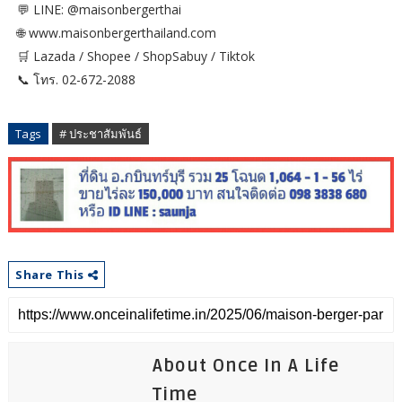
💬 LINE: @maisonbergerthai
🌐 www.maisonbergerthailand.com
🛒 Lazada / Shopee / ShopSabuy / Tiktok
📞 โทร. 02-672-2088
Tags
# ประชาสัมพันธ์
Share This
About Once In A Life
Time