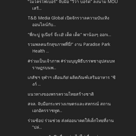
“ไมโครไฟเบอร์” จับมือ “วีว่า บอร์ด” ลงนาม MOU
เสริ...
T&B Media Global เปิดจักรวาลความบันเทิง
ออนไลน์กับ...
"พี่กะบู่ จูเนียร์ จ๊ะเอ๋! เด็ด เด็ด" พาน้องๆ ออกเ...
รวมพลคนรักสุขภาพที่นี่!” งาน Paradise Park
Health ...
#ร่วมเป็นเจ้าภาพ #ร่วมบุญพิธีบรรพชาอุปสมบท
ราษฎรบนพ...
เภสัชฯ จุฬาฯ เตือนภัย! ผลิตภัณฑ์เสริมอาหาร “ซิ
งก์ ...
แนวทางของพรรครวมไทยสร้างชาติ
สจล. จับมือกระทรวงเกษตรและสหกรณ์ สถาน
เอกอัครราชทูต...
ร่วมช้อป ร่วมช่วย ส่งต่ออนาคตให้เด็กไทยที่งาน
“ปล่...