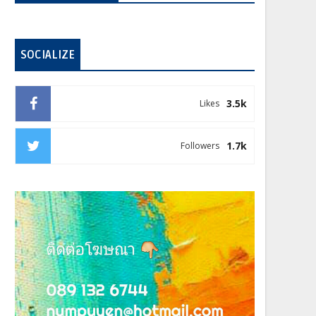
SOCIALIZE
3.5k
Likes
1.7k
Followers