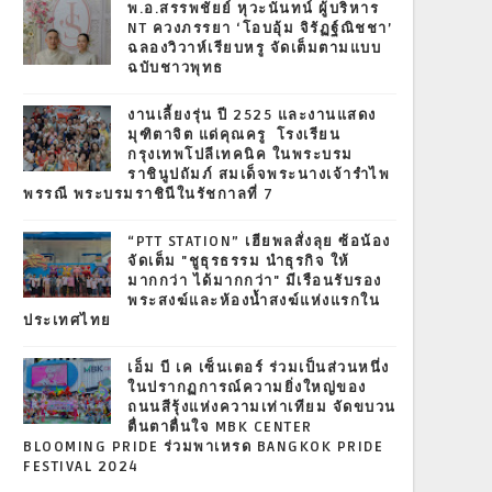
พ.อ.สรรพชัยย์ หุวะนันทน์ ผู้บริหาร
NT ควงภรรยา ‘โอบอุ้ม จิรัฏฐ์ณิชชา’
ฉลองวิวาห์เรียบหรู จัดเต็มตามแบบ
ฉบับชาวพุทธ
งานเลี้ยงรุ่น ปี 2525 และงานแสดง
มุฑิตาจิต แด่คุณครู โรงเรียน
กรุงเทพโปลีเทคนิค ในพระบรม
ราชินูปถัมภ์ สมเด็จพระนางเจ้ารำไพ
พรรณี พระบรมราชินีในรัชกาลที่ 7
“PTT STATION” เฮียพลสั่งลุย ซ้อน้อง
จัดเต็ม "ชูธุรธรรม นำธุรกิจ ให้
มากกว่า ได้มากกว่า" มีเรือนรับรอง
พระสงฆ์และห้องน้ำสงฆ์แห่งแรกใน
ประเทศไทย
เอ็ม บี เค เซ็นเตอร์ ร่วมเป็นส่วนหนึ่ง
ในปรากฏการณ์ความยิ่งใหญ่ของ
ถนนสีรุ้งแห่งความเท่าเทียม จัดขบวน
ตื่นตาตื่นใจ MBK CENTER
BLOOMING PRIDE ร่วมพาเหรด BANGKOK PRIDE
FESTIVAL 2024