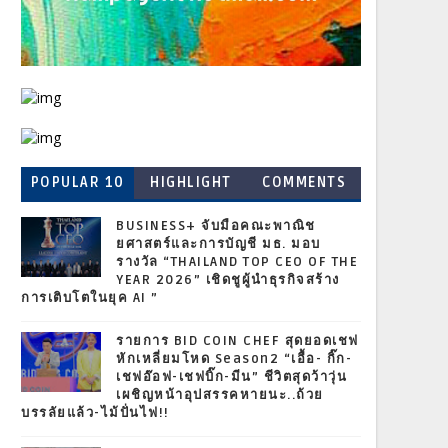
POPULAR 10
HIGHLIGHT
COMMENTS
BUSINESS+ จับมือคณะพาณิช
ยศาสตร์และการบัญชี มธ. มอบ
รางวัล “THAILAND TOP CEO OF THE
YEAR 2026” เชิดชูผู้นำธุรกิจสร้าง
การเติบโตในยุค AI ”
รายการ BID COIN CHEF สุดยอดเชฟ
หักเหลี่ยมโหด Season2 “เอื้อ- กิ๊ก-
เชฟอ๊อฟ-เชฟบิ๊ก-มีน” ชีวิตสุดว้าวุ่น
เผชิญหน้าอุปสรรคหายนะ..ถ้วย
บรรลัยแล้ว-ไม้ปั่นไฟ!!