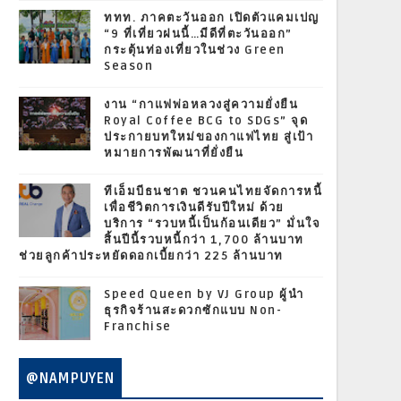
ททท. ภาคตะวันออก เปิดตัวแคมเปญ
“9 ที่เที่ยวฝนนี้…มีดีที่ตะวันออก”
กระตุ้นท่องเที่ยวในช่วง Green
Season
งาน “กาแฟพ่อหลวงสู่ความยั่งยืน
Royal Coffee BCG to SDGs” จุด
ประกายบทใหม่ของกาแฟไทย สู่เป้า
หมายการพัฒนาที่ยั่งยืน
ทีเอ็มบีธนชาต ชวนคนไทยจัดการหนี้
เพื่อชีวิตการเงินดีรับปีใหม่ ด้วย
บริการ “รวบหนี้เป็นก้อนเดียว” มั่นใจ
สิ้นปีนี้รวบหนี้กว่า 1,700 ล้านบาท
ช่วยลูกค้าประหยัดดอกเบี้ยกว่า 225 ล้านบาท
Speed Queen by VJ Group ผู้นำ
ธุรกิจร้านสะดวกซักแบบ Non-
Franchise
@NAMPUYEN