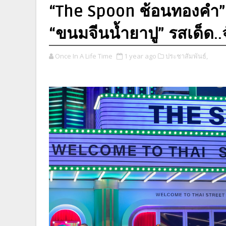
“The Spoon ช้อนทองคำ” เ
“ขนมจีนน้ำยาปู” รสเด็ด..
Once In A Life Time
1 year ago
ประชาสัมพันธ์,