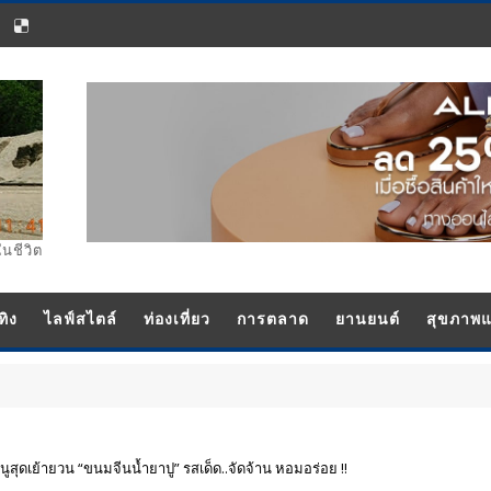
ในชีวิต
ทิง
ไลฟ์สไตล์
ท่องเที่ยว
การตลาด
ยานยนต์
สุขภาพ
ประชาสัมพั
สุดเย้ายวน “ขนมจีนน้ำยาปู” รสเด็ด..จัดจ้าน หอมอร่อย !!