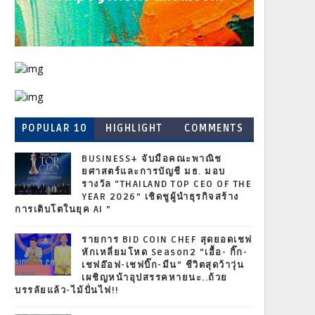
POPULAR 10
HIGHLIGHT
COMMENTS
BUSINESS+ จับมือคณะพาณิช
ยศาสตร์และการบัญชี มธ. มอบ
รางวัล “THAILAND TOP CEO OF THE
YEAR 2026” เชิดชูผู้นำธุรกิจสร้าง
การเติบโตในยุค AI ”
รายการ BID COIN CHEF สุดยอดเชฟ
หักเหลี่ยมโหด Season2 “เอื้อ- กิ๊ก-
เชฟอ๊อฟ-เชฟบิ๊ก-มีน” ชีวิตสุดว้าวุ่น
เผชิญหน้าอุปสรรคหายนะ..ถ้วย
บรรลัยแล้ว-ไม้ปั่นไฟ!!