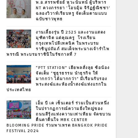
พ.อ.สรรพชัยย์ หุวะนันทน์ ผู้บริหาร
NT ควงภรรยา ‘โอบอุ้ม จิรัฏฐ์ณิชชา’
ฉลองวิวาห์เรียบหรู จัดเต็มตามแบบ
ฉบับชาวพุทธ
งานเลี้ยงรุ่น ปี 2525 และงานแสดง
มุฑิตาจิต แด่คุณครู โรงเรียน
กรุงเทพโปลีเทคนิค ในพระบรม
ราชินูปถัมภ์ สมเด็จพระนางเจ้ารำไพ
พรรณี พระบรมราชินีในรัชกาลที่ 7
“PTT STATION” เฮียพลสั่งลุย ซ้อน้อง
จัดเต็ม "ชูธุรธรรม นำธุรกิจ ให้
มากกว่า ได้มากกว่า" มีเรือนรับรอง
พระสงฆ์และห้องน้ำสงฆ์แห่งแรกใน
ประเทศไทย
เอ็ม บี เค เซ็นเตอร์ ร่วมเป็นส่วนหนึ่ง
ในปรากฏการณ์ความยิ่งใหญ่ของ
ถนนสีรุ้งแห่งความเท่าเทียม จัดขบวน
ตื่นตาตื่นใจ MBK CENTER
BLOOMING PRIDE ร่วมพาเหรด BANGKOK PRIDE
FESTIVAL 2024