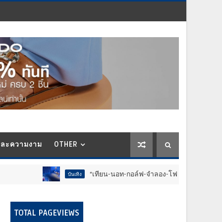
และความงาม
OTHER
“เทียน-นอท-กอล์ฟ-จำลอง-โฟล์ค” ร้องจ๊าก!! อุปกรณ์ม่วนจอยงา
บันเทิง
TOTAL PAGEVIEWS