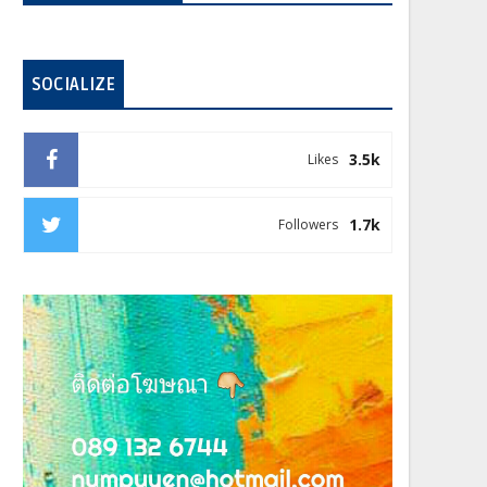
SOCIALIZE
3.5k
Likes
1.7k
Followers