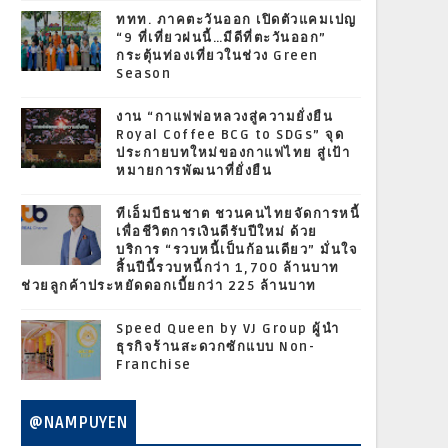
ททท. ภาคตะวันออก เปิดตัวแคมเปญ
“9 ที่เที่ยวฝนนี้…มีดีที่ตะวันออก”
กระตุ้นท่องเที่ยวในช่วง Green
Season
งาน “กาแฟพ่อหลวงสู่ความยั่งยืน
Royal Coffee BCG to SDGs” จุด
ประกายบทใหม่ของกาแฟไทย สู่เป้า
หมายการพัฒนาที่ยั่งยืน
ทีเอ็มบีธนชาต ชวนคนไทยจัดการหนี้
เพื่อชีวิตการเงินดีรับปีใหม่ ด้วย
บริการ “รวบหนี้เป็นก้อนเดียว” มั่นใจ
สิ้นปีนี้รวบหนี้กว่า 1,700 ล้านบาท
ช่วยลูกค้าประหยัดดอกเบี้ยกว่า 225 ล้านบาท
Speed Queen by VJ Group ผู้นำ
ธุรกิจร้านสะดวกซักแบบ Non-
Franchise
@NAMPUYEN