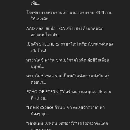
เที่ย...
โรงพยาบาลพระรามเก้า ฉลองครบรอบ 33 ปี ภาย
ใต้แนวคิด ...
AAD สจล. จับมือ TOA สร้างสรรค์อนาคตนัก
ออกแบบไทยผ่า...
เปิดตัว SKECHERS สาขาใหม่ พร้อมโปรแรงฉลอง
เปิดร้าน!
พาราไดซ์ พาร์ค ชวนบริจาคโลหิต ต่อชีวิตเพื่อน
มนุษย์...
พาราไดซ์ เพลส ร่วมเป็นพลังแห่งการแบ่งปัน ส่ง
ต่ออนา...
ECHO OF ETERNITY สร้างความสนุกต่อ กับตอน
ที่ 13 รอ...
“FriendZSpace ก๊วน 3 ซ่า ตะลุยจักรวาล” พา
น้องๆ บุก...
“เชฟแพม-เชฟต้น-เชฟอาร์ต” เครียด!!อกจะแตก
ตาย เจอควา...