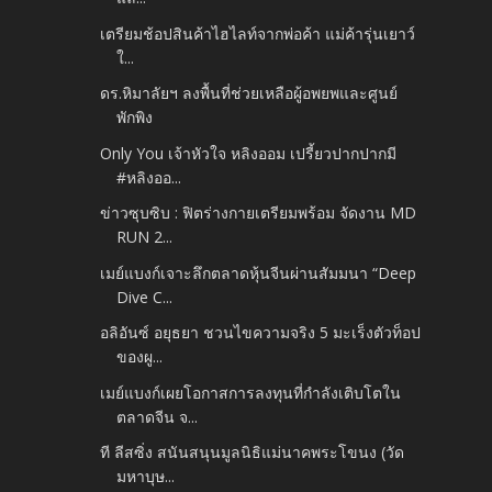
เตรียมช้อปสินค้าไฮไลท์จากพ่อค้า แม่ค้ารุ่นเยาว์
ใ...
ดร.หิมาลัยฯ ลงพื้นที่ช่วยเหลือผู้อพยพและศูนย์
พักพิง
Only You เจ้าหัวใจ หลิงออม เปรี้ยวปากปากมี
#หลิงออ...
ข่าวซุบซิบ : ฟิตร่างกายเตรียมพร้อม จัดงาน MD
RUN 2...
เมย์แบงก์เจาะลึกตลาดหุ้นจีนผ่านสัมมนา “Deep
Dive C...
อลิอันซ์ อยุธยา ชวนไขความจริง 5 มะเร็งตัวท็อป
ของผู...
เมย์แบงก์เผยโอกาสการลงทุนที่กำลังเติบโตใน
ตลาดจีน จ...
ที ลีสซิ่ง สนันสนุนมูลนิธิแม่นาคพระโขนง (วัด
มหาบุษ...