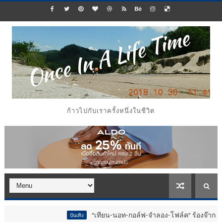
ก้าวไปกับเราครั้งหนึ่งในชีวิต
“เทียน-นอท-กอล์ฟ-จำลอง-โฟล์ค” ร้องจ๊าก!! อุปกรณ์ม่วนจอยง
บันเทิง