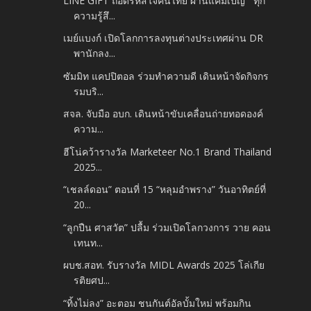
LINE GIFT ถอดรหัสใจคนไทย ผ่านแคมเปญ “'ทุก
ความรู้สึ...
เมย์แบงก์ เปิดโลกการลงทุนต่างประเทศผ่าน DR
พานักลง...
ซัมมิท แคปปิตอล ร่วมทำความดี เดินหน้าจัดกิจกร
รมบริ...
สจล. จับมือ อบก. เดินหน้าขับเคลื่อนถ่ายทอดองค์
ความ...
ฮีโน่คว้ารางวัล Marketeer No.1 Brand Thailand
2025...
“เชลล์ดอน” ตอนที่ 15 “หลุมอำพราง” วันอาทิตย์ที่
20...
“ลูกปืน ศาสวัต” ปลื้ม ร่วมเปิดโลกวงการ วาย คอน
เทนท...
ผบช.สอท. รับรางวัล MIDL Awards 2025 โล่เกีย
รติยศป...
“ทิ้งไม่ลง” อะตอม ชนกันต์อัลบั้มใหม่ พร้อมกิน