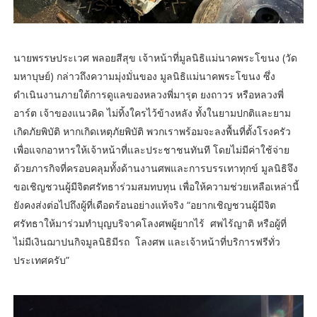
นายพรรษประเวศ พลอยสีสุข เจ้าหน้าที่มูลนิธิแม่นาคพระโขนง (วัด
มหาบุษย์) กล่าวถึงความมุ่งมั่นของ มูลนิธิแม่นาคพระโขนง ซึ่ง
ดำเนินงานภายใต้การดูแลของหลวงพี่มารุต ยงถาวร หรือหลวงพี่
อาร์ต เจ้าของแนวคิด ไม่ทิ้งใครไว้ข้างหลัง ทั้งในยามปกติและยาม
เกิดภัยพิบัติ หากเกิดเหตุภัยพิบัติ พวกเราพร้อมจะลงพื้นที่ตั้งโรงครัว
เพื่อแจกอาหารให้เจ้าหน้าที่และประชาชนทันที โดยไม่มีค่าใช้จ่าย
ด้วยภารกิจที่ครอบคลุมทั้งด้านงานศพและการบรรเทาทุกข์ มูลนิธิจึง
ขอเชิญชวนผู้มีจิตศรัทธาร่วมสมทบทุน เพื่อให้ความช่วยเหลือเหล่านี้
ยังคงส่งต่อไปถึงผู้ที่เดือดร้อนอย่างแท้จริง “อยากเชิญชวนผู้มีจิต
ศรัทธาให้มาร่วมทำบุญบริจาคโลงศพผู้ยากไร้ ศพไร้ญาติ หรือผู้ที่
ไม่มีเงินฌาปนกิจมูลนิธิมีรถ โลงศพ และเจ้าหน้าที่บริการฟรีทั่ว
ประเทศครับ”