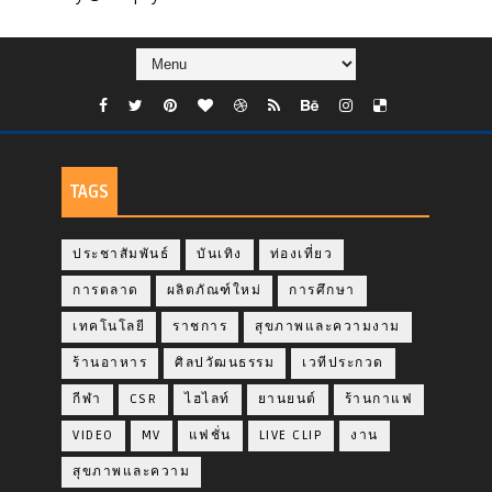
TAGS
ประชาสัมพันธ์
บันเทิง
ท่องเที่ยว
การตลาด
ผลิตภัณฑ์ใหม่
การศึกษา
เทคโนโลยี
ราชการ
สุขภาพและความงาม
ร้านอาหาร
ศิลปวัฒนธรรม
เวทีประกวด
กีฬา
CSR
ไฮไลท์
ยานยนต์
ร้านกาแฟ
VIDEO
MV
แฟชั่น
LIVE CLIP
งาน
สุขภาพและความ