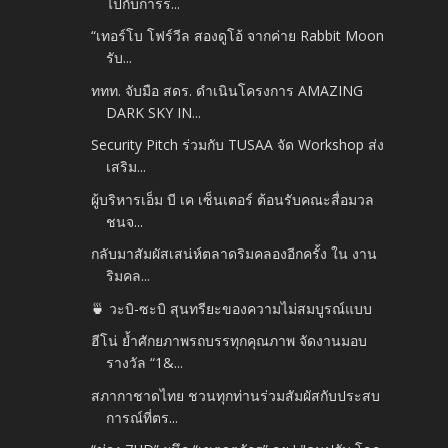
ไปกับการร...
“เทอร์โบ โฟร์วีล สองดูโอ้ จากค่าย Rabbit Moon
รับ...
ททท. จับมือ สดร. ดำเนินโครงการ AMAZING
DARK SKY IN...
Security Pitch ร่วมกับ TUSAA จัด Workshop ส่ง
เสริม...
ผู้บริหารเอ็ม บี เค เซ็นเตอร์ ต้อนรับคณะสื่อมวล
ชนจ...
กลับมาสัมผัสเสน่ห์ตลาดริมคลองอีกครั้ง ใน งาน
ริมคล...
🍵 วะบิ-ซะบิ สุนทรียะของความไม่สมบูรณ์แบบ
ฮีโน่ ย้ำศักยภาพรถบรรทุกคุณภาพ จัดงานมอบ
รางวัล “1&...
สภากาชาดไทย ชวนทุกท่านร่วมสัมผัสกับประสบ
การณ์ที่ตร...