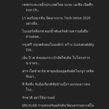
เชฟกระทะเหล็กประเทศไทย ปะทะ เอเชีย เปิดศึก
Iron Ch...
LY คอร์ปอเรชัน ปิดฉากงาน Tech-Verse 2025
อย่างยิ่ง...
ไบเออร์สด๊อรฟ ตอกย้ำพันธกิจด้านความยั่งยืน
สานต่อค...
กรุงศรี ปลุกพลังคนในองค์กร สร้าง Sustainability
DN...
เอ็ม บี เค ส่งมอบกระเป๋าอัพไซเคิล ในโครงการ
ข.ขวดร...
พาราไดซ์ พาร์ค พาคุณย้อนยุคสัมผัสโลกจูราสสิค
กับอา...
ที ลีสซิ่ง จับมือเกียรติชัยบ้านบึงฯ อบรมเยาวชน
โรง...
รักชาติ อย่าใช้อารมณ์
MILKLAB ร่วมส่งเสริมผลักดันวัฒนธรรมคาเฟ่ใน