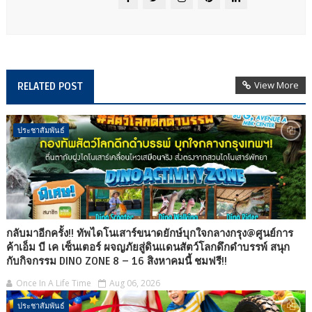
View More
RELATED POST
ประชาสัมพันธ์
กลับมาอีกครั้ง!! ทัพไดโนเสาร์ขนาดยักษ์บุกใจกลางกรุง@ศูนย์การ
ค้าเอ็ม บี เค เซ็นเตอร์ ผจญภัยสู่ดินแดนสัตว์โลกดึกดำบรรพ์ สนุก
กับกิจกรรม DINO ZONE 8 – 16 สิงหาคมนี้ ชมฟรี!!
Once In A Life Time
Aug 06, 2026
ประชาสัมพันธ์