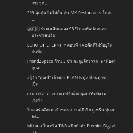
กายชุด...
299 คุ้มคุ้ม อิ่มไม่อั้น ดัน MK Restaurants โตต่อ
เ...
🤝🇨🇳 ร่วมเฉลิมฉลอง 98 ปี กองทัพปลดแอก
ประชาชนจีน ...
ECHO OF ETERNITY ตอนที่ 14 อดีตที่ไม่มีอยู่ใน
บันทึก
FriendZSpace ก๊วน 3 ซ่า ตะลุยจักรวาล” พาน้องๆ
บุกจ...
#รู้จัก "คุณบี" เจ้าของ PLAN B ผู้เปลี่ยนทุกจอ
เป็น...
กรมการค้าต่างประเทศจับมือกลุ่มบริษัทคิง เพา
เวอร์ เ...
ไบเออร์สด๊อรฟ เจ้าของแบรนด์นีเวีย ยูเซริน ทุ่มงบ
ลง...
Mittaria ในเครือ T&B ผนึกกำลัง Premier Digital
แล...