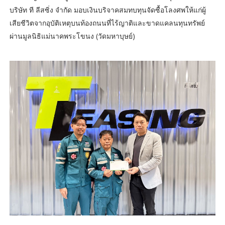
บริษัท ที ลีสซิ่ง จำกัด มอบเงินบริจาคสมทบทุนจัดซื้อโลงศพให้แก่ผู้
เสียชีวิตจากอุบัติเหตุบนท้องถนนที่ไร้ญาติและขาดแคลนทุนทรัพย์
ผ่านมูลนิธิแม่นาคพระโขนง (วัดมหาบุษย์)