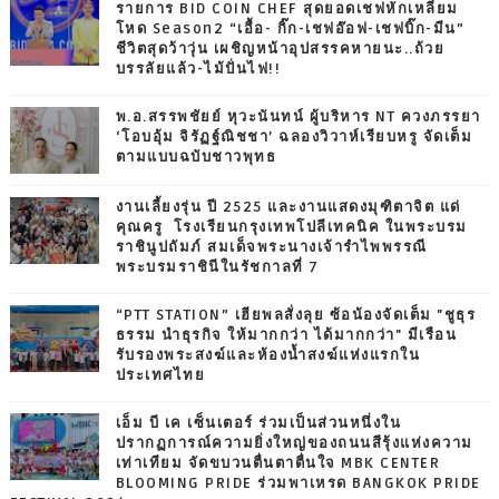
รายการ BID COIN CHEF สุดยอดเชฟหักเหลี่ยม
โหด Season2 “เอื้อ- กิ๊ก-เชฟอ๊อฟ-เชฟบิ๊ก-มีน”
ชีวิตสุดว้าวุ่น เผชิญหน้าอุปสรรคหายนะ..ถ้วย
บรรลัยแล้ว-ไม้ปั่นไฟ!!
พ.อ.สรรพชัยย์ หุวะนันทน์ ผู้บริหาร NT ควงภรรยา
‘โอบอุ้ม จิรัฏฐ์ณิชชา’ ฉลองวิวาห์เรียบหรู จัดเต็ม
ตามแบบฉบับชาวพุทธ
งานเลี้ยงรุ่น ปี 2525 และงานแสดงมุฑิตาจิต แด่
คุณครู โรงเรียนกรุงเทพโปลีเทคนิค ในพระบรม
ราชินูปถัมภ์ สมเด็จพระนางเจ้ารำไพพรรณี
พระบรมราชินีในรัชกาลที่ 7
“PTT STATION” เฮียพลสั่งลุย ซ้อน้องจัดเต็ม "ชูธุร
ธรรม นำธุรกิจ ให้มากกว่า ได้มากกว่า" มีเรือน
รับรองพระสงฆ์และห้องน้ำสงฆ์แห่งแรกใน
ประเทศไทย
เอ็ม บี เค เซ็นเตอร์ ร่วมเป็นส่วนหนึ่งใน
ปรากฏการณ์ความยิ่งใหญ่ของถนนสีรุ้งแห่งความ
เท่าเทียม จัดขบวนตื่นตาตื่นใจ MBK CENTER
BLOOMING PRIDE ร่วมพาเหรด BANGKOK PRIDE