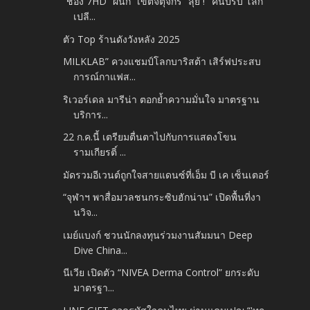
“ช่อง 7HD” ผนึก “เขตจตุจักร” ลุย ! "คนปรับ โลก
เปลี...
ตัว Top ร้านดังวังหลัง 2025
MILKLAB” ควงแชมป์โลกบาริสต้า เสิร์ฟประสบ
การณ์กาแฟส...
ริเวอร์เดล มารีน่า ตอกย้ำความมั่นใจ มาตรฐาน
บริการ...
22 ก.ค.นี้ เตรียมตื่นตาไปกับการแสดงโขน
รามเกียรติ์ ...
มัดรวมอีเวนต์ถูกใจสายแดนซ์ที่เอ็ม บี เค เซ็นเตอร์
“จุฬาฯ พาสื่อมวลชนกระซิบฮักน่าน” เปิดพื้นที่งา
นวิจ...
เมย์แบงก์ ชวนนักลงทุนร่วมงานสัมมนา Deep
Dive China...
นีเวีย เปิดตัว “NIVEA Derma Control” ยกระดับ
มาตรฐา...