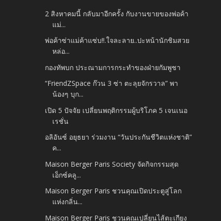
2 สิงหาคมนี้ กลับมาอีกครั้ง กับงานขายของพ่อค้า
แม่...
พ่อค้าซ่าแม่ค้าแซ่บ!!.ใจละลาย..ปะหน้านักชิมสวย
หล่อ...
กองทัพบก ประณามการกระทำของฝ่ายกัมพูชา
“FriendZSpace ก๊วน 3 ซ่า ตะลุยจักรวาล” พา
น้องๆ บุก...
เปิด 5 ปัจจัย เปลี่ยนพฤติกรรมผู้บริโภค 5 เจนเนอ
เรชั่น
อลิอันซ์ อยุธยา ร่วมงาน “วันประกันชีวิตแห่งชาติ”
ค...
Maison Berger Paris Society จัดกิจกรรมสุด
เอ็กซ์คลู...
Maison Berger Paris ชวนคุณเปิดประตูสู่โลก
แห่งกลิ่น...
Maison Berger Paris ชวนคุณเปลี่ยนไส้ตะเกียง