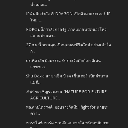
น้ำหอมเ...
IPX ผนึกกำลัง G-DRAGON เปิดตัวคาแรกเตอร์ IP
ใหม่ ‘...
PDPC ผนึกกำลังภาครัฐ-ภาคเอกชนปิดช่องโหว่
สแกนม่านตา...
27 ก.ค.นี้ ชวนคุณเปิดมุมมองชีวิตใหม่ อย่างเข้าใจ
ก...
ดร.หิมาลัย ผิวพรรณ รับรางวัลศิษย์เก่าดีเด่น
สาขากา...
Shu Daxia สาขาเอ็ม บี เค เซ็นเตอร์ เปิดตำนาน
แม่สื่...
🎉🌿 ขอเชิญร่วมงาน “NATURE FOR FUTURE:
AGRICULTURE...
พล.ต.ท.ไตรรงค์' มอบรางวัลทีม 'fight for นายช'
คว้า...
พาราไดซ์ พาร์ค ชวนฝึกลมหายใจ พร้อมขยับกาย