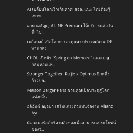
AI เปลี่ยนโลกเร็วเกินคาด! สจล. แนะ ไทยต้องรู้
เท่าท...
มาตามสัญญา! LINE Premium ให้บริการแล้ววัน
นี้! โป...
เมย์แบงก์ เปิดโลกการลงทุนต่างประเทศผ่าน DR
พานักลง...
CHOL เปิดตัว “Spring en Memoire” แคมเปญ
กลิ่นหอมแห่...
Stronger Together: Ruijie x Optimus อีกหนึ่ง
ก้าวขอ...
Maison Berger Paris ชวนคุณเปิดประตูสู่โลก
แห่งกลิ่น...
อลิอันซ์ อยุธยา เสริมแกร่งตัวแทนจัดงาน Allianz
Ayu...
ดิเอมเมอรัลด์บริจาคสิ่งของเพื่อสาธารณประโยชน์
ของวั...