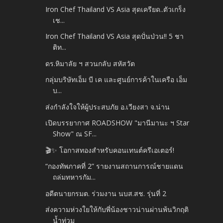
Iron Chef Thailand VS Asia สุดเครียด..ตัวเกร็ง
เช...
Iron Chef Thailand VS Asia สุดปั่นป่วน!! 5 ชา
ติท...
ดร.หิมาลัย ฯ สวนกลับ สหัสวัต
กลุ่มบริษัทเอ็ม บี เค และศูนย์การค้าในเครือ เอ็ม
บ...
ส่งกำลังใจให้ผู้ประสบภัย อ.เวียงสา จ.น่าน
เปิดบรรยากาศ ROADSHOW "มานีมานะ ฯ Star
Show" ณ SF...
🎬✨ โอกาสทองสำหรับคอนเทนต์ครีเอเตอร์!
“กองทัพภาคที่ 2” รายงานสถานการณ์ชายแดน
ถล่มทหารกัม...
อดีตนายกรมต. ร่วมงาน นบส.สช. รุ่นที่ 2
ส่งความห่วงใยให้กับพี่น้องชาวน่านผ่านพ้นวิกฤติ
น้ำท่วม