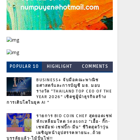
POPULAR 10
HIGHLIGHT
COMMENTS
BUSINESS+ จับมือคณะพาณิช
ยศาสตร์และการบัญชี มธ. มอบ
รางวัล “THAILAND TOP CEO OF THE
YEAR 2026” เชิดชูผู้นำธุรกิจสร้าง
การเติบโตในยุค AI ”
รายการ BID COIN CHEF สุดยอดเชฟ
หักเหลี่ยมโหด Season2 “เอื้อ- กิ๊ก-
เชฟอ๊อฟ-เชฟบิ๊ก-มีน” ชีวิตสุดว้าวุ่น
เผชิญหน้าอุปสรรคหายนะ..ถ้วย
บรรลัยแล้ว-ไม้ปั่นไฟ!!