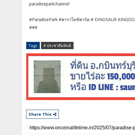
paradiseparkchannel
#ParadisePark #พาราไดซ์พาร์ค # DINOSAUR KING
###
Tags
# ประชาสัมพันธ์
Share This