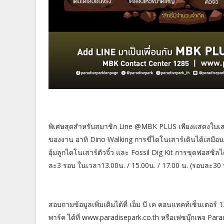
พิเศษสุดสำหรับสมาชิก Line @MBK PLUS เพียงแสดงใบเส
ของงาน อาทิ Dino Walking การขี่ไดโนเสาร์เดินได้เสมือ
อุ้มลูกไดโนเสาร์ตัวจิ๋ว และ Fossil Dig Kit การขุดฟอสซิล
ละ3 รอบ ในเวลา13.00น. / 15.00น. / 17.00 น. (รอบละ30 
สอบถามข้อมูลเพิ่มเติมได้ที่ เอ็ม บี เค คอนแทคท์เซ็นเตอ
พาร์ค ได้ที่ www.paradisepark.co.th หรือเฟซบุ๊กเพจ Pa