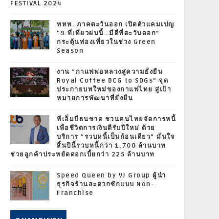
FESTIVAL 2024
ททท. ภาคตะวันออก เปิดตัวแคมเปญ
“9 ที่เที่ยวฝนนี้…มีดีที่ตะวันออก”
กระตุ้นท่องเที่ยวในช่วง Green
Season
งาน “กาแฟพ่อหลวงสู่ความยั่งยืน
Royal Coffee BCG to SDGs” จุด
ประกายบทใหม่ของกาแฟไทย สู่เป้า
หมายการพัฒนาที่ยั่งยืน
ทีเอ็มบีธนชาต ชวนคนไทยจัดการหนี้
เพื่อชีวิตการเงินดีรับปีใหม่ ด้วย
บริการ “รวบหนี้เป็นก้อนเดียว” มั่นใจ
สิ้นปีนี้รวบหนี้กว่า 1,700 ล้านบาท
ช่วยลูกค้าประหยัดดอกเบี้ยกว่า 225 ล้านบาท
Speed Queen by VJ Group ผู้นำ
ธุรกิจร้านสะดวกซักแบบ Non-
Franchise