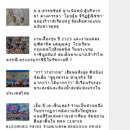
พ.อ.สรรพชัยย์ หุวะนันทน์ ผู้บริหาร
NT ควงภรรยา ‘โอบอุ้ม จิรัฏฐ์ณิชชา’
ฉลองวิวาห์เรียบหรู จัดเต็มตามแบบ
ฉบับชาวพุทธ
งานเลี้ยงรุ่น ปี 2525 และงานแสดง
มุฑิตาจิต แด่คุณครู โรงเรียน
กรุงเทพโปลีเทคนิค ในพระบรม
ราชินูปถัมภ์ สมเด็จพระนางเจ้ารำไพ
พรรณี พระบรมราชินีในรัชกาลที่ 7
“PTT STATION” เฮียพลสั่งลุย ซ้อน้อง
จัดเต็ม "ชูธุรธรรม นำธุรกิจ ให้
มากกว่า ได้มากกว่า" มีเรือนรับรอง
พระสงฆ์และห้องน้ำสงฆ์แห่งแรกใน
ประเทศไทย
เอ็ม บี เค เซ็นเตอร์ ร่วมเป็นส่วนหนึ่ง
ในปรากฏการณ์ความยิ่งใหญ่ของ
ถนนสีรุ้งแห่งความเท่าเทียม จัดขบวน
ตื่นตาตื่นใจ MBK CENTER
BLOOMING PRIDE ร่วมพาเหรด BANGKOK PRIDE