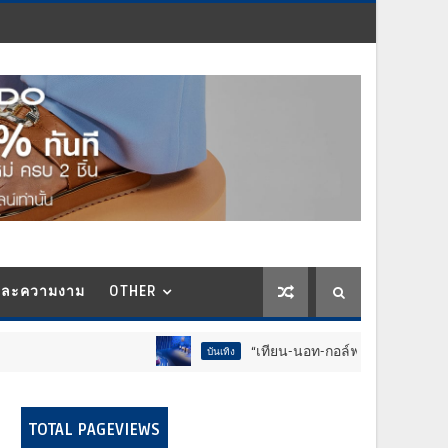
และความงาม
OTHER
“เทียน-นอท-กอล์ฟ-จำลอง-โฟล์ค” ร้องจ๊าก!! อ
บันเทิง
TOTAL PAGEVIEWS