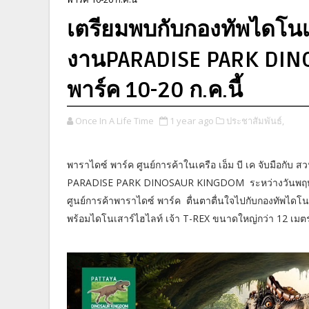
เตรียมพบกับกองทัพไดโนเส
งานPARADISE PARK DIN
พาร์ค 10-20 ก.ค.นี้
Once In A Life Time
1 year ago
ประชาสัมพันธ์,
พาราไดซ์ พาร์ค ศูนย์การค้าในเครือ เอ็ม บี เค จับมือกับ
PARADISE PARK DINOSAUR KINGDOM ระหว่างวันพฤหัสบดีท
ศูนย์การค้าพาราไดซ์ พาร์ค ตื่นตาตื่นใจไปกับกองทัพไดโ
พร้อมไดโนเสาร์ไฮไลท์ เจ้า T-REX ขนาดใหญ่กว่า 12 เม