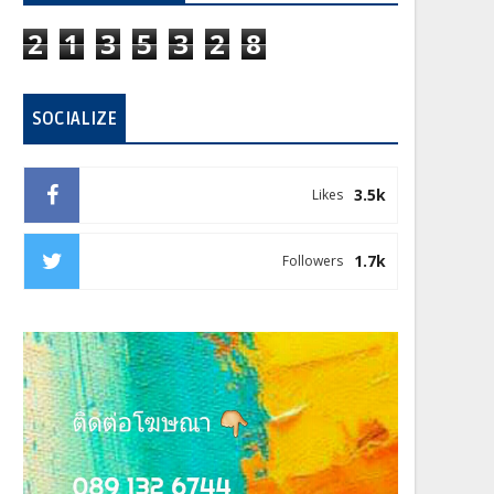
2
1
3
5
3
2
8
SOCIALIZE
3.5k
Likes
1.7k
Followers