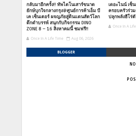
กลับมาอีกครั้ง!! ทัพไดโนเสาร์ขนาด
เดอะไนน์ เซ็น
ยักษ์บุกใจกลางกรุง@ศูนย์การค้าเอ็ม บี
ครอบครัวร่วม
เค เซ็นเตอร์ ผจญภัยสู่ดินแดนสัตว์โลก
ปลุกพลังฮีโร่ต
ดึกดำบรรพ์ สนุกกับกิจกรรม DINO
Once In A Lif
ZONE 8 – 16 สิงหาคมนี้ ชมฟรี!!
Once In A Life Time
Aug 06, 2026
BLOGGER
NO
POS