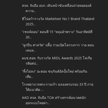
สจล. จับมือ อบก. เดินหน้าขับเคลื่อนถ่ายทอดองค์
ความ...
ฮีโน่คว้ารางวัล Marketeer No.1 Brand Thailand
2025...
“เชลล์ดอน” ตอนที่ 15 “หลุมอำพราง” วันอาทิตย์ที่
20...
“ลูกปืน ศาสวัต” ปลื้ม ร่วมเปิดโลกวงการ วาย คอน
เทนท...
ผบช.สอท. รับรางวัล MIDL Awards 2025 โล่เกีย
รติยศป...
“ทิ้งไม่ลง” อะตอม ชนกันต์อัลบั้มใหม่ พร้อมกิน
เที่ย...
โรงพยาบาลพระรามเก้า ฉลองครบรอบ 33 ปี ภาย
ใต้แนวคิด ...
AAD สจล. จับมือ TOA สร้างสรรค์อนาคตนัก
ออกแบบไทยผ่า...