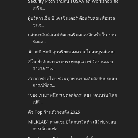
Security Pitch ร่วมกับ TUSAA จัด Workshop ส่ง
เสริม...
ผู้บริหารเอ็ม บี เค เซ็นเตอร์ ต้อนรับคณะสื่อมวล
ชนจ...
กลับมาสัมผัสเสน่ห์ตลาดริมคลองอีกครั้ง ใน งาน
ริมคล...
🍵 วะบิ-ซะบิ สุนทรียะของความไม่สมบูรณ์แบบ
ฮีโน่ ย้ำศักยภาพรถบรรทุกคุณภาพ จัดงานมอบ
รางวัล “1&...
สภากาชาดไทย ชวนทุกท่านร่วมสัมผัสกับประสบ
การณ์ที่ตร...
“ช่อง 7HD” ผนึก “เขตจตุจักร” ลุย ! "คนปรับ โลก
เปลี...
ตัว Top ร้านดังวังหลัง 2025
MILKLAB” ควงแชมป์โลกบาริสต้า เสิร์ฟประสบ
การณ์กาแฟส...