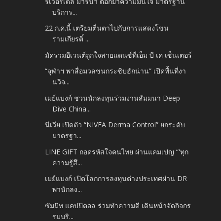
ริเวอร์เดล มารีน่า ตอกย้ำความมั่นใจ มาตรฐาน
บริการ...
22 ก.ค.นี้ เตรียมตื่นตาไปกับการแสดงโขน
รามเกียรติ์ ...
มัดรวมอีเวนต์ถูกใจสายแดนซ์ที่เอ็ม บี เค เซ็นเตอร์
“จุฬาฯ พาสื่อมวลชนกระซิบฮักน่าน” เปิดพื้นที่งา
นวิจ...
เมย์แบงก์ ชวนนักลงทุนร่วมงานสัมมนา Deep
Dive China...
นีเวีย เปิดตัว “NIVEA Derma Control” ยกระดับ
มาตรฐา...
LINE GIFT ถอดรหัสใจคนไทย ผ่านแคมเปญ “'ทุก
ความรู้สึ...
เมย์แบงก์ เปิดโลกการลงทุนต่างประเทศผ่าน DR
พานักลง...
ซัมมิท แคปปิตอล ร่วมทำความดี เดินหน้าจัดกิจกร
รมบริ...