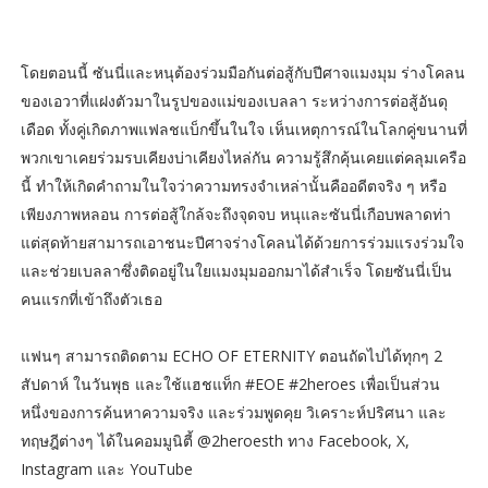
โดยตอนนี้ ซันนี่และหนุต้องร่วมมือกันต่อสู้กับปีศาจแมงมุม ร่างโคลน
ของเอวาที่แฝงตัวมาในรูปของแม่ของเบลลา ระหว่างการต่อสู้อันดุ
เดือด ทั้งคู่เกิดภาพแฟลชแบ็กขึ้นในใจ เห็นเหตุการณ์ในโลกคู่ขนานที่
พวกเขาเคยร่วมรบเคียงบ่าเคียงไหล่กัน ความรู้สึกคุ้นเคยแต่คลุมเครือ
นี้ ทำให้เกิดคำถามในใจว่าความทรงจำเหล่านั้นคืออดีตจริง ๆ หรือ
เพียงภาพหลอน การต่อสู้ใกล้จะถึงจุดจบ หนุและซันนี่เกือบพลาดท่า
แต่สุดท้ายสามารถเอาชนะปีศาจร่างโคลนได้ด้วยการร่วมแรงร่วมใจ
และช่วยเบลลาซึ่งติดอยู่ในใยแมงมุมออกมาได้สำเร็จ โดยซันนี่เป็น
คนแรกที่เข้าถึงตัวเธอ
แฟนๆ สามารถติดตาม ECHO OF ETERNITY ตอนถัดไปได้ทุกๆ 2
สัปดาห์ ในวันพุธ และใช้แฮชแท็ก #EOE #2heroes เพื่อเป็นส่วน
หนึ่งของการค้นหาความจริง และร่วมพูดคุย วิเคราะห์ปริศนา และ
ทฤษฎีต่างๆ ได้ในคอมมูนิตี้ @2heroesth ทาง Facebook, X,
Instagram และ YouTube