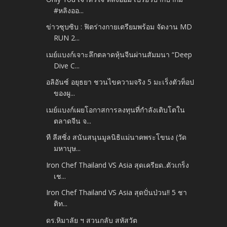
#หลิงออ...
ข่าวซุบซิบ : ฟิตร่างกายเตรียมพร้อม จัดงาน MD
RUN 2...
เมย์แบงก์เจาะลึกตลาดหุ้นจีนผ่านสัมมนา “Deep
Dive C...
อลิอันซ์ อยุธยา ชวนไขความจริง 5 มะเร็งตัวท็อป
ของผู...
เมย์แบงก์เผยโอกาสการลงทุนที่กำลังเติบโตใน
ตลาดจีน จ...
ที ลีสซิ่ง สนันสนุนมูลนิธิแม่นาคพระโขนง (วัด
มหาบุษ...
Iron Chef Thailand VS Asia สุดเครียด..ตัวเกร็ง
เช...
Iron Chef Thailand VS Asia สุดปั่นป่วน!! 5 ชา
ติท...
ดร.หิมาลัย ฯ สวนกลับ สหัสวัต