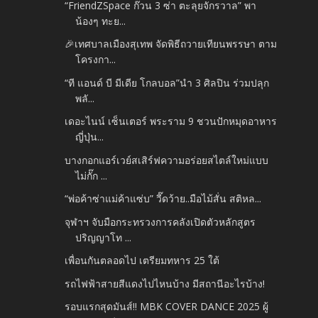
“FriendZSpace ก๊วน 3 ซ่า ตะลุยจักรวาล” พา
น้องๆ ทะย...
🎉เทศบาลเมืองสุเทพ จัดพิธีถวายเทียนพรรษา ตาม
โครงกา...
“ที แอนด์ บี มีเดีย โกลบอล”นำ 3 ศิลปิน ร่วมปลุก
พลั...
เดอะไนน์ เซ็นเตอร์ พระราม 9 ชวนปักหมุดอาหาร
ญี่ปุ่น...
บางกอกแอร์เวย์สเสิร์ฟความอร่อยสไตล์ใหม่แบบ
ไม่กั๊ก ...
“พ่อค้าซ่าแม่ค้าแซ่บ” วี๊ดว้าย..มือไม้สั่น สติหล...
จุฬาฯ จับมือกระทรวงการคลังเปิดตัวหลักสูตร
ปริญญาโท ...
เพื่อนกันตลอดไป เตรียมทหาร 25 ใต้
รถไฟฟ้าสายสีแดงไปไหนบ้าง มีสถานีอะไรบ้าง!
รอบแรกสุดมันส์!! MBK COVER DANCE 2025 ผู้