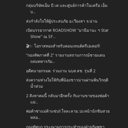
กลุ่มบริษัทเอ็ม บี เค และศูนย์การค้าในเครือ เอ็ม
บ...
ส่งกำลังใจให้ผู้ประสบภัย อ.เวียงสา จ.น่าน
เปิดบรรยากาศ ROADSHOW "มานีมานะ ฯ Star
Show" ณ SF...
🎬✨ โอกาสทองสำหรับคอนเทนต์ครีเอเตอร์!
“กองทัพภาคที่ 2” รายงานสถานการณ์ชายแดน
ถล่มทหารกัม...
อดีตนายกรมต. ร่วมงาน นบส.สช. รุ่นที่ 2
ส่งความห่วงใยให้กับพี่น้องชาวน่านผ่านพ้นวิกฤติ
น้ำท่วม
2 สิงหาคมนี้ กลับมาอีกครั้ง กับงานขายของพ่อค้า
แม่...
พ่อค้าซ่าแม่ค้าแซ่บ!!.ใจละลาย..ปะหน้านักชิมสวย
หล่อ...
กองทัพบก ประณามการกระทำของฝ่ายกัมพูชา