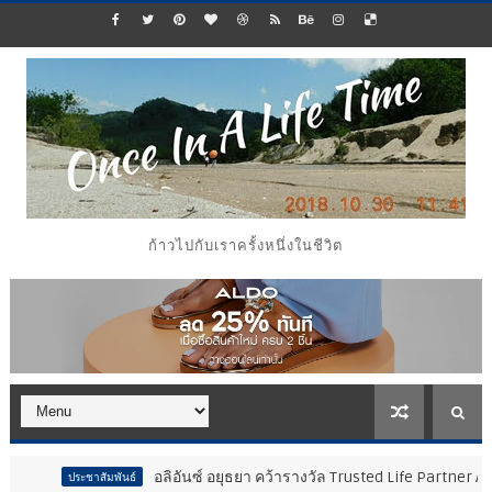
ก้าวไปกับเราครั้งหนึ่งในชีวิต
อลิอันซ์ อยุธยา คว้ารางวัล Trusted Life Partner Award ในงา
ระชาสัมพันธ์