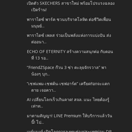
เปิดตัว SKECHERS สาขาใหม่ พร้อมโปรแรงฉลอง
เปิดร้าน!
พาราไดซ์ พาร์ค ชวนบริจาคโลหิต ต่อชีวิตเพื่อน
มนุษย์...
พาราไดซ์ เพลส ร่วมเป็นพลังแห่งการแบ่งปัน ส่ง
ต่ออนา...
ECHO OF ETERNITY สร้างความสนุกต่อ กับตอน
ที่ 13 รอ...
“FriendZSpace ก๊วน 3 ซ่า ตะลุยจักรวาล” พา
น้องๆ บุก...
“เชฟแพม-เชฟต้น-เชฟอาร์ต” เครียด!!อกจะแตก
ตาย เจอควา...
AI เปลี่ยนโลกเร็วเกินคาด! สจล. แนะ ไทยต้องรู้
เท่าท...
มาตามสัญญา! LINE Premium ให้บริการแล้ววัน
นี้! โป...
เมย์แบงก์ เปิดโลกการลงทุนต่างประเทศผ่าน DR