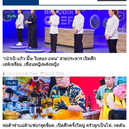
บันเทิง
“เป่าเป้-แก้ว-มิ้น-ใบตอง-แพน” สวยประหาร เปิดศึก
เล่ห์เหลี่ยม..เพื่อนหญิงพลังหญิง
Once In A Life Time
Jul 29, 2026
บันเทิง
พ่อค้าซ่าแม่ค้าแซ่บ!!สุดช็อค..เปิดศึกครั้งใหญ่ ครัวลุกเป็นไฟ..กดดัน