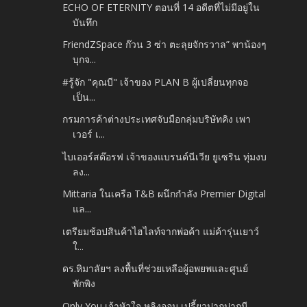
ECHO OF ETERNITY ตอนที่ 14 อดีตที่ไม่มีอยู่ใน
บันทึก
FriendZSpace ก๊วน 3 ซ่า ตะลุยจักรวาล” พาน้องๆ
บุกจ...
#รู้จัก "คุณบี" เจ้าของ PLAN B ผู้เปลี่ยนทุกจอ
เป็น...
กรมการค้าต่างประเทศจับมือกลุ่มบริษัทคิง เพา
เวอร์ เ...
ไบเออร์สด๊อรฟ เจ้าของแบรนด์นีเวีย ยูเซริน ทุ่มงบ
ลง...
Mittaria ในเครือ T&B ผนึกกำลัง Premier Digital
แล...
เตรียมช้อปสินค้าไฮไลท์จากพ่อค้า แม่ค้ารุ่นเยาว์
ใ...
ดร.หิมาลัยฯ ลงพื้นที่ช่วยเหลือผู้อพยพและศูนย์
พักพิง
Only You เจ้าหัวใจ หลิงออม เปรี้ยวปากปากมี