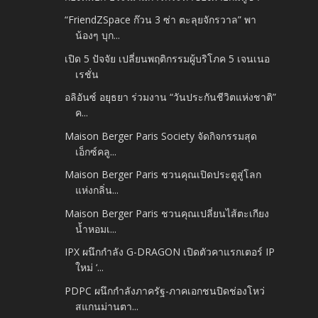
“FriendZSpace ก๊วน 3 ซ่า ตะลุยจักรวาล” พา
น้องๆ บุก...
เปิด 5 ปัจจัย เปลี่ยนพฤติกรรมผู้บริโภค 5 เจนเนอ
เรชั่น
อลิอันซ์ อยุธยา ร่วมงาน “วันประกันชีวิตแห่งชาติ”
ค...
Maison Berger Paris Society จัดกิจกรรมสุด
เอ็กซ์คลู...
Maison Berger Paris ชวนคุณเปิดประตูสู่โลก
แห่งกลิ่น...
Maison Berger Paris ชวนคุณเปลี่ยนไส้ตะเกียง
น้ำหอมเ...
IPX ผนึกกำลัง G-DRAGON เปิดตัวคาแรกเตอร์ IP
ใหม่ ‘...
PDPC ผนึกกำลังภาครัฐ-ภาคเอกชนปิดช่องโหว่
สแกนม่านตา...