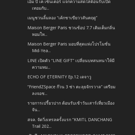
เอ็ม บี เค เซ็นเตอร์ แจกความสดใสต้อนรับเปิด
เทอมกับ...
เมนูชวนลิ้มลอง “เค้กชาเขียววสันตฤดู”
Maison Berger Paris ชวนช้อป 7.7 เติมเต็มกลิ่น
หอมให...
Maison Berger Paris มอบที่สุดแห่งโปรโมชั่น
Mid-Yea...
LINE เปิดตัว “LINE GIFT” เปลี่ยนบทสนทนาให้มี
ความหม...
ECHO OF ETERNITY Ep.12 เดจาวู
“FriendZSpace ก๊วน 3 ซ่า ตะลุยจักรวาล” เตรียม
ลงจอช...
รายการเปรี้ยวปาก ต้อนรับเช้าวันเสาร์เที่ยวเมือง
จัน...
สจล. จัดวิ่งเทรลครั้งแรก “KMITL DANCHANG
Trail 202...