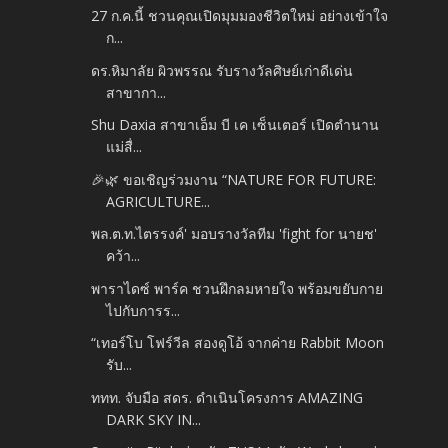
27 ก.ค.นี้ ชวนคุณเปิดมุมมองชีวิตใหม่ อย่างเข้าใจ
ก...
ดร.หิมาลัย ผิวพรรณ รับรางวัลศิษย์เก่าดีเด่น
สาขากา...
Shu Daxia สาขาเอ็ม บี เค เซ็นเตอร์ เปิดตำนาน
แม่สื่...
🎉🌿 ขอเชิญร่วมงาน “NATURE FOR FUTURE:
AGRICULTURE...
พล.ต.ท.ไตรรงค์' มอบรางวัลทีม 'fight for นายช'
คว้า...
พาราไดซ์ พาร์ค ชวนฝึกลมหายใจ พร้อมขยับกาย
ไปกับการร...
“เทอร์โบ โฟร์วีล สองดูโอ้ จากค่าย Rabbit Moon
รับ...
ททท. จับมือ สดร. ดำเนินโครงการ AMAZING
DARK SKY IN...