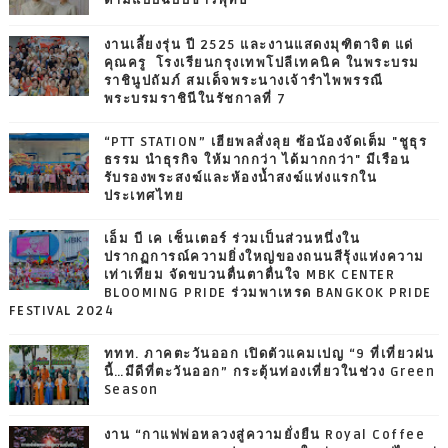
งานเลี้ยงรุ่น ปี 2525 และงานแสดงมุฑิตาจิต แด่
คุณครู โรงเรียนกรุงเทพโปลีเทคนิค ในพระบรม
ราชินูปถัมภ์ สมเด็จพระนางเจ้ารำไพพรรณี
พระบรมราชินีในรัชกาลที่ 7
“PTT STATION” เฮียพลสั่งลุย ซ้อน้องจัดเต็ม "ชูธุร
ธรรม นำธุรกิจ ให้มากกว่า ได้มากกว่า" มีเรือน
รับรองพระสงฆ์และห้องน้ำสงฆ์แห่งแรกใน
ประเทศไทย
เอ็ม บี เค เซ็นเตอร์ ร่วมเป็นส่วนหนึ่งใน
ปรากฏการณ์ความยิ่งใหญ่ของถนนสีรุ้งแห่งความ
เท่าเทียม จัดขบวนตื่นตาตื่นใจ MBK CENTER
BLOOMING PRIDE ร่วมพาเหรด BANGKOK PRIDE
FESTIVAL 2024
ททท. ภาคตะวันออก เปิดตัวแคมเปญ “9 ที่เที่ยวฝน
นี้…มีดีที่ตะวันออก” กระตุ้นท่องเที่ยวในช่วง Green
Season
งาน “กาแฟพ่อหลวงสู่ความยั่งยืน Royal Coffee