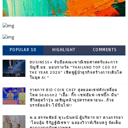
POPULAR 10
HIGHLIGHT
COMMENTS
BUSINESS+ จับมือคณะพาณิชยศาสตร์และการ
บัญชี มธ. มอบรางวัล “THAILAND TOP CEO OF
THE YEAR 2026” เชิดชูผู้นำธุรกิจสร้างการเติบโต
ในยุค AI ”
รายการ BID COIN CHEF สุดยอดเชฟหักเหลี่ยม
โหด Season2 “เอื้อ- กิ๊ก-เชฟอ๊อฟ-เชฟบิ๊ก-มีน”
ชีวิตสุดว้าวุ่น เผชิญหน้าอุปสรรคหายนะ..ถ้วย
บรรลัยแล้ว-ไม้ปั่นไฟ!!
พ.อ.สรรพชัยย์ หุวะนันทน์ ผู้บริหาร NT ควงภรรยา
‘โอบอุ้ม จิรัฏฐ์ณิชชา’ ฉลองวิวาห์เรียบหรู จัดเต็ม
ตามแบบฉบับชาวพุทธ