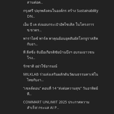
สานต่อค...
กรุงศรี ปลุกพลังคนในองค์กร สร้าง Sustainability
DN...
เอ็ม บี เค ส่งมอบกระเป๋าอัพไซเคิล ในโครงการ
ข.ขวดร...
พาราไดซ์ พาร์ค พาคุณย้อนยุคสัมผัสโลกจูราสสิค
กับอา...
ที ลีสซิ่ง จับมือเกียรติชัยบ้านบึงฯ อบรมเยาวชน
โรง...
รักชาติ อย่าใช้อารมณ์
MILKLAB ร่วมส่งเสริมผลักดันวัฒนธรรมคาเฟ่ใน
ไทยกับงา...
“เชลล์ดอน” ตอนที่ 14 “ส่งต่อความสุข” วันอาทิตย์
ที...
COMMART UNLIMIT 2025 ประกาศความ
สำเร็จ! กระแส AI P...