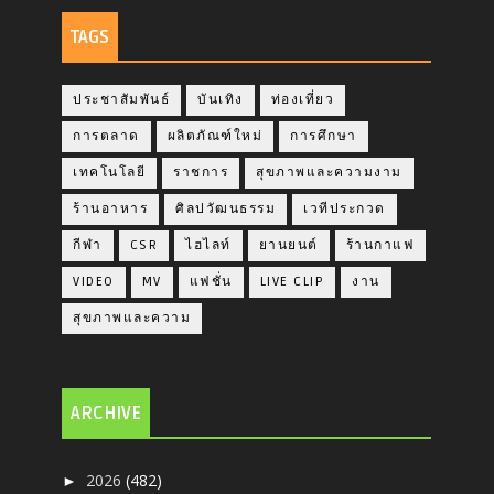
TAGS
ประชาสัมพันธ์
บันเทิง
ท่องเที่ยว
การตลาด
ผลิตภัณฑ์ใหม่
การศึกษา
เทคโนโลยี
ราชการ
สุขภาพและความงาม
ร้านอาหาร
ศิลปวัฒนธรรม
เวทีประกวด
กีฬา
CSR
ไฮไลท์
ยานยนต์
ร้านกาแฟ
VIDEO
MV
แฟชั่น
LIVE CLIP
งาน
สุขภาพและความ
ARCHIVE
2026
(482)
►