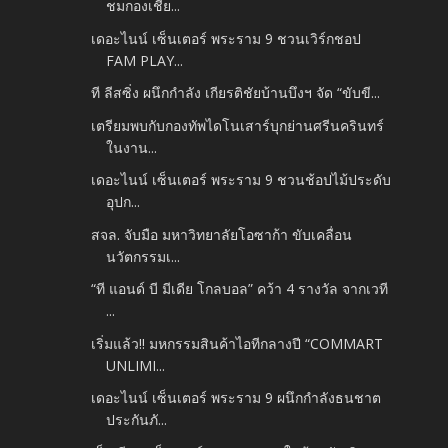
ชมกองเชีย...
เดอะไนน์ เซ็นเตอร์ พระราม 9 ชวนเวิร์กชอป
FAM PLAY...
ที ลีสซิ่ง ผนึกกำลัง เกียรติชัยบ้านบึงฯ จัด “ขับขี...
เตรียมพบกับกองทัพไดโนเสาร์บุกย่านศรีนครินทร์
ในงาน...
เดอะไนน์ เซ็นเตอร์ พระราม 9 ชวนช้อปไม้ประดับ
อุปก...
สจล. จับมือ มหาวิทยาลัยโอซาก้า ขับเคลื่อน
นวัตกรรมเ...
“ที แอนด์ บี มีเดีย โกลบอล” คว้า 4 รางวัล จากเวที
...
เริ่มแล้ว!! มหกรรมสินค้าไอทีกลางปี “COMMART
UNLIMI...
เดอะไนน์ เซ็นเตอร์ พระราม 9 ผนึกกำลังธนชาต
ประกันภั...