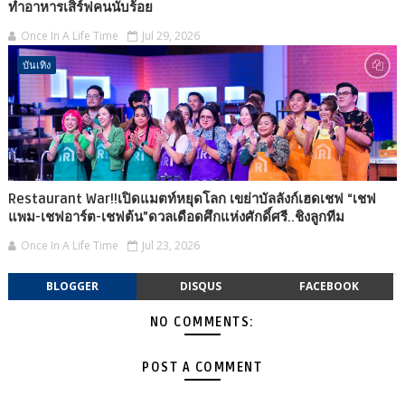
ทำอาหารเสิร์ฟคนนับร้อย
Once In A Life Time
Jul 29, 2026
บันเทิง
Restaurant War!!เปิดแมตท์หยุดโลก เขย่าบัลลังก์เฮดเชฟ “เชฟ
แพม-เชฟอาร์ต-เชฟต้น”ดวลเดือดศึกแห่งศักดิ์ศรี..ชิงลูกทีม
Once In A Life Time
Jul 23, 2026
BLOGGER
DISQUS
FACEBOOK
NO COMMENTS:
POST A COMMENT