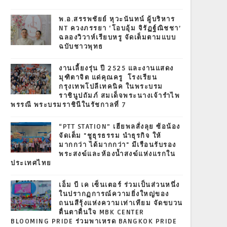
พ.อ.สรรพชัยย์ หุวะนันทน์ ผู้บริหาร
NT ควงภรรยา ‘โอบอุ้ม จิรัฏฐ์ณิชชา’
ฉลองวิวาห์เรียบหรู จัดเต็มตามแบบ
ฉบับชาวพุทธ
งานเลี้ยงรุ่น ปี 2525 และงานแสดง
มุฑิตาจิต แด่คุณครู โรงเรียน
กรุงเทพโปลีเทคนิค ในพระบรม
ราชินูปถัมภ์ สมเด็จพระนางเจ้ารำไพ
พรรณี พระบรมราชินีในรัชกาลที่ 7
“PTT STATION” เฮียพลสั่งลุย ซ้อน้อง
จัดเต็ม "ชูธุรธรรม นำธุรกิจ ให้
มากกว่า ได้มากกว่า" มีเรือนรับรอง
พระสงฆ์และห้องน้ำสงฆ์แห่งแรกใน
ประเทศไทย
เอ็ม บี เค เซ็นเตอร์ ร่วมเป็นส่วนหนึ่ง
ในปรากฏการณ์ความยิ่งใหญ่ของ
ถนนสีรุ้งแห่งความเท่าเทียม จัดขบวน
ตื่นตาตื่นใจ MBK CENTER
BLOOMING PRIDE ร่วมพาเหรด BANGKOK PRIDE