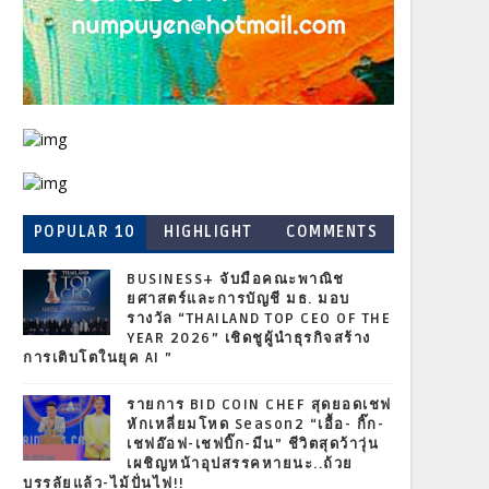
POPULAR 10
HIGHLIGHT
COMMENTS
BUSINESS+ จับมือคณะพาณิช
ยศาสตร์และการบัญชี มธ. มอบ
รางวัล “THAILAND TOP CEO OF THE
YEAR 2026” เชิดชูผู้นำธุรกิจสร้าง
การเติบโตในยุค AI ”
รายการ BID COIN CHEF สุดยอดเชฟ
หักเหลี่ยมโหด Season2 “เอื้อ- กิ๊ก-
เชฟอ๊อฟ-เชฟบิ๊ก-มีน” ชีวิตสุดว้าวุ่น
เผชิญหน้าอุปสรรคหายนะ..ถ้วย
บรรลัยแล้ว-ไม้ปั่นไฟ!!