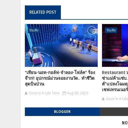
RELATED POST
บันเทิง
บันเทิง
“เทียน-นอท-กอล์ฟ-จำลอง-โฟล์ค” ร้อง
Restaurant Wa
จ๊าก!! อุปกรณ์ม่วนจอยงานวัด.. ทำชีวิต
ซ่าแม่ค้าแซ่บ
สุดปั่นป่วน
ต์”แปลงโฉมด
เชฟเทรนเนอร
Once In A Life Time
Aug 06, 2026
Once In A Lif
BLOGGER
NO