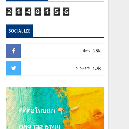
2
1
4
0
1
5
6
SOCIALIZE
3.5k
Likes
1.7k
Followers