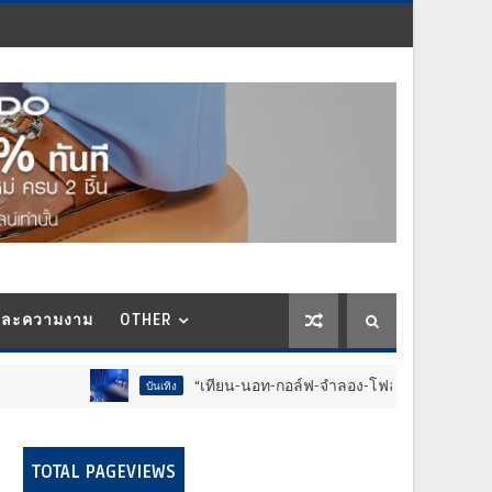
และความงาม
OTHER
“เทียน-นอท-กอล์ฟ-จำลอง-โฟล์ค” ร้องจ๊าก!! อุปกรณ์ม่วนจอย
บันเทิง
TOTAL PAGEVIEWS