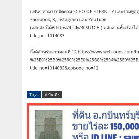
แฟนๆ สามารถติดตาม ECHO OF ETERNITY และร่วมพูดคุย ว
Facebook, X, Instagram และ YouTube
(คลิกลิงก์ได้ที่ https://bit.ly/40SU1CH ) คลิกอ่านทั้งเรื่
title_no=1014083
ลิ้งค์สำหรับอ่านตอนที่ 12 https://www.webtoons.com/t
%25E0%25B9%2580%25E0%25B8%2594%25E0%25B8
title_no=1014083&episode_no=12
Tags
# บันเทิง