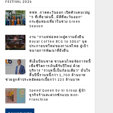
FESTIVAL 2024
ททท. ภาคตะวันออก เปิดตัวแคมเปญ
“9 ที่เที่ยวฝนนี้…มีดีที่ตะวันออก”
กระตุ้นท่องเที่ยวในช่วง Green
Season
งาน “กาแฟพ่อหลวงสู่ความยั่งยืน
Royal Coffee BCG to SDGs” จุด
ประกายบทใหม่ของกาแฟไทย สู่เป้า
หมายการพัฒนาที่ยั่งยืน
ทีเอ็มบีธนชาต ชวนคนไทยจัดการหนี้
เพื่อชีวิตการเงินดีรับปีใหม่ ด้วย
บริการ “รวบหนี้เป็นก้อนเดียว” มั่นใจ
สิ้นปีนี้รวบหนี้กว่า 1,700 ล้านบาท
ช่วยลูกค้าประหยัดดอกเบี้ยกว่า 225 ล้านบาท
Speed Queen by VJ Group ผู้นำ
ธุรกิจร้านสะดวกซักแบบ Non-
Franchise