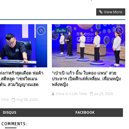
View More
บันเทิง
r!!ครัวสุดเดือด พ่อค้า
“เป่าเป้-แก้ว-มิ้น-ใบตอง-แพน” สวย
..สติหลุด “เชฟวิลเมน
ประหาร เปิดศึกเล่ห์เหลี่ยม..เพื่อนหญิง
ุดัน..สวมวิญญาณเฮด
พลังหญิง
์
Once In A Life Time
Jul 29, 2026
e Time
Aug 06, 2026
DISQUS
FACEBOOK
 COMMENTS: