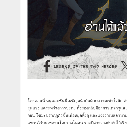
โดยตอนนี้ หนุและซันนี่เผชิญหน้ากันด้วยความเข้าใจผิด ต่างฝ
รุนแรง แต่ระหว่างการปะทะ ทั้งสองกลับมีอาการเดจาวูแล
ก่อน โซมะปรากฏตัวขึ้นเพื่อหยุดทั้งคู่ และแจ้งว่าเบลลา
แขวนไว้บนเพดานโดยร่างโคลน ร่างปีศาจวางกับดักไว้เรียบร้