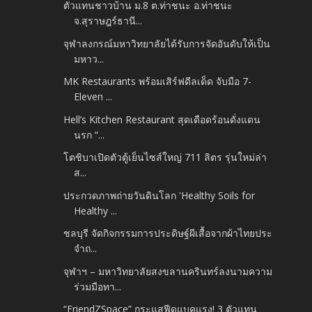
ตัวแทนชาวบ้าน ม.8 ต.ท่าชนะ อ.ท่าชนะ
จ.สุราษฎร์ธานี...
จุฬาลงกรณ์มหาวิทยาลัยได้รับการจัดอันดับให้เป็น
มหาว...
MK Restaurants พร้อมเสิร์ฟดีลเด็ด จับมือ 7-
Eleven ...
Hell’s Kitchen Restaurant สุดเดือดร้อนดั่งแดน
นรก “...
โตชิบาเปิดตัวตู้เย็นไซส์ใหญ่ 711 ลิตร รุ่นใหม่ล่า
ส...
ประกวดภาพถ่ายวันดินโลก 'Healthy Soils for
Healthy ...
ชลบุรี จัดกิจกรรมการประดิษฐ์ผีเสื้อจากผ้าไทยประ
จำถ...
จุฬาฯ – มหาวิทยาลัยสงขลานครินทร์ลงนามความ
ร่วมมือทา...
“FriendZSpace” กระแสฟีดแบคแรง! 3 ตัวแทน