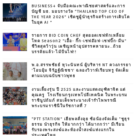
BUSINESS+ จับมือคณะพาณิชยศาสตร์และการ
บัญชี มธ. มอบรางวัล “THAILAND TOP CEO OF
THE YEAR 2026” เชิดชูผู้นำธุรกิจสร้างการเติบโต
ในยุค AI ”
รายการ BID COIN CHEF สุดยอดเชฟหักเหลี่ยม
โหด Season2 “เอื้อ- กิ๊ก-เชฟอ๊อฟ-เชฟบิ๊ก-มีน”
ชีวิตสุดว้าวุ่น เผชิญหน้าอุปสรรคหายนะ..ถ้วย
บรรลัยแล้ว-ไม้ปั่นไฟ!!
พ.อ.สรรพชัยย์ หุวะนันทน์ ผู้บริหาร NT ควงภรรยา
‘โอบอุ้ม จิรัฏฐ์ณิชชา’ ฉลองวิวาห์เรียบหรู จัดเต็ม
ตามแบบฉบับชาวพุทธ
งานเลี้ยงรุ่น ปี 2525 และงานแสดงมุฑิตาจิต แด่
คุณครู โรงเรียนกรุงเทพโปลีเทคนิค ในพระบรม
ราชินูปถัมภ์ สมเด็จพระนางเจ้ารำไพพรรณี
พระบรมราชินีในรัชกาลที่ 7
“PTT STATION” เฮียพลสั่งลุย ซ้อน้องจัดเต็ม "ชูธุร
ธรรม นำธุรกิจ ให้มากกว่า ได้มากกว่า" มีเรือน
รับรองพระสงฆ์และห้องน้ำสงฆ์แห่งแรกใน
ประเทศไทย