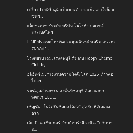
เปรี้ยวปากมีซี-นุนิวเป็นของตัวเองแล้ว เอาใจด้อม
ซนซ...
แอ็กซอลตา ร่วมกับ บริษัท โตโยต้า มอเตอร์
ประเทศไทย...
LINE ประเทศไทยจัดประชุมเดินหน้าเสริมแกร่งธร
รมาภิบา...
โรงพยาบาลมะเร็งลพบุรี ร่วมกับ Happy Chemo
Club by ...
อลิอันซ์เผยรายงานความมั่งคั่งโลก 2025: ก้าวต่อ
ไปอย...
รมช.อุตสาหกรรม ลงพื้นที่ชลบุรี ติดตามการ
พัฒนา EEC ...
เชิญชิม “โมจิครีมชีสผลไม้สด” สุดฮิต ที่ดิเอมเม
อรัล...
เอ็ม บี เค เซ็นเตอร์ ร่วมน้อมรำลึก เนื่องในวันนว
มิ...