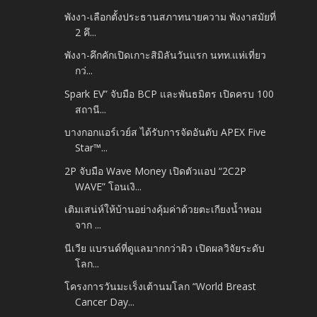
พังงา-เลือกตั้งประธานสภาทนายความ พังงาสมัยที่
2 คึ...
พังงา-คึกคักเปิดเกาะสิมิลันวันแรก นทท.แห่เที่ยว
กว่...
Spark EV” จับมือ BCP และพันธมิตร เปิดครบ 100
สถานี...
บางกอกแอร์เวย์ส ได้รับการจัดอันดับ APEX Five
Star™...
2P จับมือ Wave Money เปิดตัวแอป “2C2P
WAVE” โอนเงิ...
เติมเสน่ห์ให้บ้านอย่างคุ้มค่าด้วยตะเกียงน้ำหอม
จาก ...
นีเวีย แบรนด์ที่ดูแลมากกว่าผิว เปิดผลวิจัยระดับ
โลก...
โครงการวันมะเร็งเต้านมโลก “World Breast
Cancer Day...