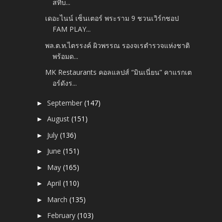
สที่บ...
เดอะไนน์ เซ็นเตอร์ พระราม 9 ชวนเวิร์กชอป
FAM PLAY...
พล.ต.ท.ไตรรงค์ ผิวพรรณ รองจเรตำรวจแห่งชาติ
พร้อมด...
MK Restaurants คอลแลปส์ “มินเนี่ยน” คาแรกเต
อร์ดังร...
September
(147)
►
August
(151)
►
July
(136)
►
June
(151)
►
May
(165)
►
April
(110)
►
March
(135)
►
February
(103)
►