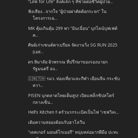
“Link for Life” ลิงค์เล็ก ๆ ที่ช่วยต่อชีวิตผู้ป่วย...
ฟังเสียง…จากใจ “ผู้ป่วยผ่าตัดต้อกระจก” ใน
โครงการเฉ...
MK คุ้มเกินคุ้ม 299 พา “มินเนี่ยน” บุกไลน์บุฟเฟต์
ค...
ศิษย์เก่าเซนต์คาเบรียล จัดงานวิ่ง SG RUN 2025
(เอส...
ดร.หิมาลัย ผิวพรรณ ที่ปรึกษาของรองนายก
รัฐมนตรี ลง...
🇨🇳🇹🇭 รมว. ท่องเที่ยวและกีฬา เยือนจีน กระชับ
ควา...
PISEN บุกตลาดไทยเต็มสูบ! เปิดแฟล็กชิปสโตร์
กลางเซ็น...
Hell’s Kitchen !! ครัวนรกระเบิดเป็นไฟ “เชฟวิลเ...
เติมความสยองต้อนรับฮาโลวีน
“เดคเกอร์ มอนต์โกเมอรี” หนุ่มหล่อมากฝีมือ ปะทะ