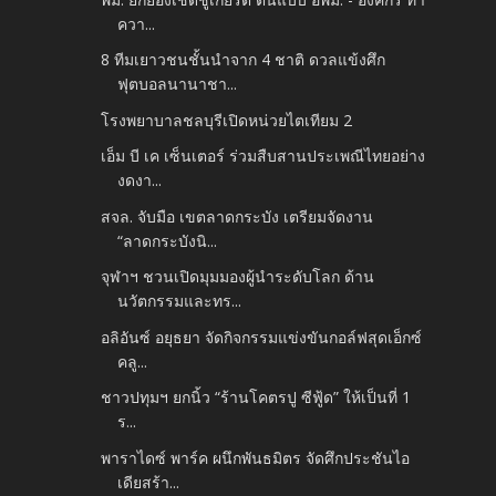
ควา...
8 ทีมเยาวชนชั้นนำจาก 4 ชาติ ดวลแข้งศึก
ฟุตบอลนานาชา...
โรงพยาบาลชลบุรีเปิดหน่วยไตเทียม 2
เอ็ม บี เค เซ็นเตอร์ ร่วมสืบสานประเพณีไทยอย่าง
งดงา...
สจล. จับมือ เขตลาดกระบัง เตรียมจัดงาน
“ลาดกระบังนิ...
จุฬาฯ ชวนเปิดมุมมองผู้นำระดับโลก ด้าน
นวัตกรรมและทร...
อลิอันซ์ อยุธยา จัดกิจกรรมแข่งขันกอล์ฟสุดเอ็กซ์
คลู...
ชาวปทุมฯ ยกนิ้ว “ร้านโคตรปู ซีฟู้ด” ให้เป็นที่ 1
ร...
พาราไดซ์ พาร์ค ผนึกพันธมิตร จัดศึกประชันไอ
เดียสร้า...