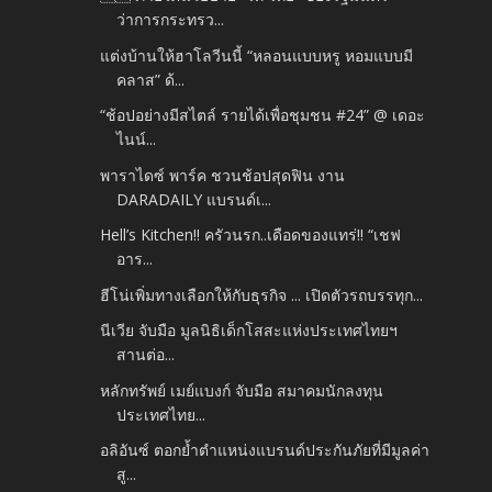
ว่าการกระทรว...
แต่งบ้านให้ฮาโลวีนนี้ “หลอนแบบหรู หอมแบบมี
คลาส” ด้...
“ช้อปอย่างมีสไตล์ รายได้เพื่อชุมชน #24” @ เดอะ
ไนน์...
พาราไดซ์ พาร์ค ชวนช้อปสุดฟิน งาน
DARADAILY แบรนด์เ...
Hell’s Kitchen!! ครัวนรก..เดือดของแทร่!! “เชฟ
อาร...
ฮีโน่เพิ่มทางเลือกให้กับธุรกิจ ... เปิดตัวรถบรรทุก...
นีเวีย จับมือ มูลนิธิเด็กโสสะแห่งประเทศไทยฯ
สานต่อ...
หลักทรัพย์ เมย์แบงก์ จับมือ สมาคมนักลงทุน
ประเทศไทย...
อลิอันซ์ ตอกย้ำตำแหน่งแบรนด์ประกันภัยที่มีมูลค่า
สู...