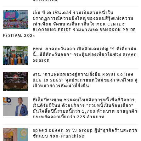
เอ็ม บี เค เซ็นเตอร์ ร่วมเป็นส่วนหนึ่งใน
ปรากฏการณ์ความยิ่งใหญ่ของถนนสีรุ้งแห่งความ
เท่าเทียม จัดขบวนตื่นตาตื่นใจ MBK CENTER
BLOOMING PRIDE ร่วมพาเหรด BANGKOK PRIDE
FESTIVAL 2024
ททท. ภาคตะวันออก เปิดตัวแคมเปญ “9 ที่เที่ยวฝน
นี้…มีดีที่ตะวันออก” กระตุ้นท่องเที่ยวในช่วง Green
Season
งาน “กาแฟพ่อหลวงสู่ความยั่งยืน Royal Coffee
BCG to SDGs” จุดประกายบทใหม่ของกาแฟไทย สู่
เป้าหมายการพัฒนาที่ยั่งยืน
ทีเอ็มบีธนชาต ชวนคนไทยจัดการหนี้เพื่อชีวิตการ
เงินดีรับปีใหม่ ด้วยบริการ “รวบหนี้เป็นก้อนเดียว”
มั่นใจสิ้นปีนี้รวบหนี้กว่า 1,700 ล้านบาท ช่วยลูกค้า
ประหยัดดอกเบี้ยกว่า 225 ล้านบาท
Speed Queen by VJ Group ผู้นำธุรกิจร้านสะดวก
ซักแบบ Non-Franchise