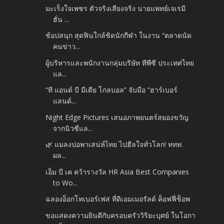
มะเร็งใจเพชร ตัวจริงเสียงจริง นายแพทย์เจเรมี
ฮั่น ...
ช้อปสนุก สุดฟินใกล้ชิดนักกีฬา ในงาน “ตลาดนัด
คนข่าว...
ผู้บริหารและพนักงานกลุ่มบริษัท ทีพีซี ประเทศไทย
แล...
“ที แอนด์ บี มีเดีย โกลบอล” จับมือ “ฮาร์เบอร์
แลนด์...
Night Edge Pictures เสนอภาพยนตร์สยองขวัญ
จากนิวซีแล...
🌿 แมลงปอพาเสน่ห์ไทย ไปฮีลใจทั่วโลก! ททท.
ผล...
เอ็ม บี เค คว้ารางวัล HR Asia Best Companies
to Wo...
ฉลองอ็อกโทเบอร์เฟส ที่ดิเอมเมอรัลด์ ค็อฟฟี่ช็อพ
ขอแสดงความยินดีกับครอบครัววิริยะบุศย์ ในโอกา