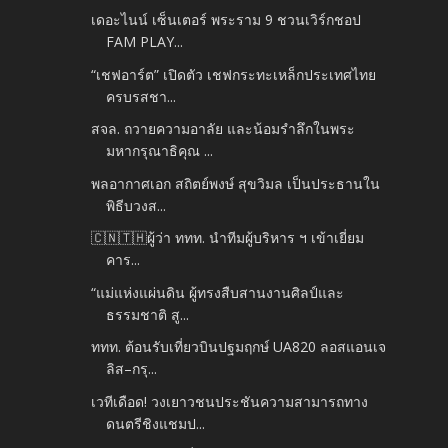
เดอะไนน์ เซ็นเตอร์ พระราม 9 ชวนเวิร์กชอป
FAM PLAY...
“เชฟอาร์ต” เปิดตัว เชฟกระทะเหล็กประเทศไทย
ครบรสชา...
สจล. ถวายความอาลัย และน้อมรำลึกในพระ
มหากรุณาธิคุณ ...
พลอากาศเอก สถิตย์พงษ์ สุขวิมล เป็นประธานใน
พิธีบวงส...
🇨🇳🇹🇭ผู้ว่า ททท. นำทีมผู้บริหาร ฯ เข้าเยี่ยม
คาร...
“แม่แห่งแผ่นดิน ผู้ทรงสืบสานงานศิลป์และ
ธรรมชาติ สู...
ททท. ต้อนรับเที่ยวบินปฐมฤกษ์ UA820 ลอสแอนเจ
ลิส–กรุ...
เวทีเดือด! วงเยาวชนประชันความสามารถทาง
ดนตรีชิงแชมป...