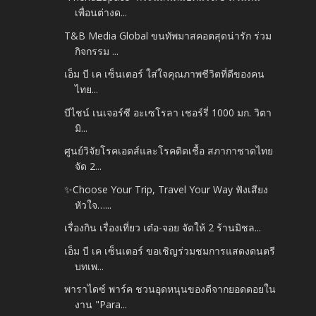
เพื่อนต่างด...
T&B Media Global ขนทัพมาสคอตสุดน่ารัก ร่วม
กิจกรรม ...
เอ็ม บี เค เซ็นเตอร์ ใส่ใจคุณภาพชีวิตที่ดีของคน
ไทย...
บีไชน์ เนเจอร์ซี อะเซโรลา เชอร์รี่ 1000 มก. วิตา
มิ...
ศูนย์วิจัยโรคเอดส์และโรคติดเชื้อ สภากาชาดไทย
จัด 2...
✨Choose Your Trip, Travel Your Way ฟังเสียง
หัวใจ…...
เรื่องกิน เรื่องเที่ยว เต๋อ-จอย จัดให้ 2 ร้านมิชล...
เอ็ม บี เค เซ็นเตอร์ ขอเชิญร่วมชมการแสดงดนตรี
บทเพ...
พาราไดซ์ พาร์ค ชวนอุดหนุนของดีจากยอดดอยใน
งาน "Para...