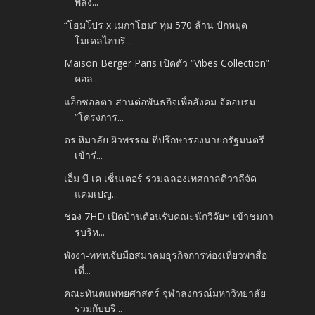
พลัง...
“โฮมโปร x เมกาโฮม” ทุ่ม 570 ล้าน ปักหมุด
โมเดลไฮบริ...
Maison Berger Paris เปิดตัว “Vibes Collection”
คอล...
แอ็กซอลตา สานต่อพันธกิจเพื่อสังคม จัดอบรม
“โครงการ...
ดร.หิมาลัย ผิวพรรณ ที่ปรึกษารองนายกรัฐมนตรี
เข้าร่...
เอ็ม บี เค เซ็นเตอร์ ร่วมฉลองเทศกาลดิวาลีจัด
แคมเปญ...
ช่อง 7HD เปิดบ้านต้อนรับคณะนักวิจัยฯ เข้าชมกา
รบริห...
พังงา-ททท.จับมือสมาคมธุรกิจการท่องเที่ยวพาสื่อ
เที่...
คณะทันตแพทยศาสตร์ จุฬาลงกรณ์มหาวิทยาลัย
ร่วมกับบริ...