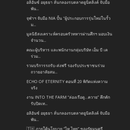
อลิอันซ์ อยุธยา ลั่นกลองรบตลาดยูนิตลิงค์ จับมือ
พัน...
จุฬาฯ จับมือ NIA ปั้น “ผู้ประกอบการรุ่นใหม่ในรั้ว
ม...
มูลนิธิสงเคราะห์ครอบครัวทหารผ่านศึกฯ มอบเงิน
จำนวน...
คณะผู้บริหาร และพนักงานกลุ่มบริษัท เอ็ม บี เค
ร่วม...
รวมบริการรถรับ-ส่งฟรี รองรับประชาชนร่วม
ถวายอาลัยสม...
ECHO OF ETERNITY ตอนที่ 20 พิกัดแห่งความ
จริง
งาน INTO THE FARM “ล่องเรือดู…ควาย” คึกคัก
รับปิดเท...
อลิอันซ์ อยุธยา ลั่นกลองรบตลาดยูนิตลิงค์ จับมือ
พัน...
🇹🇭 ภายใต้นโยบาย “ไท ไทย” ของรัฐมนตรี