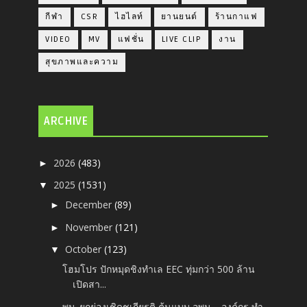
กีฬา
CSR
ไฮไลท์
ยานยนต์
ร้านกาแฟ
VIDEO
MV
แฟชั่น
LIVE CLIP
งาน
สุขภาพและความ
ARCHIVE
2026
(483)
►
2025
(1531)
▼
December
(89)
►
November
(121)
►
October
(123)
▼
โฮมโปร ปักหมุดชิงทำเล EEC ทุ่มกว่า 500 ล้าน
เปิดสา...
พม. ยกย่องเชิดชูเกียรติ ต้นแบบ อพม. - องค์กร ทำ