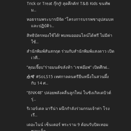
Trick or Treat กุ๊กกู๋! สุดคึกคัก! T&B Kids ขนทัพ
ม...
หอธรรมพระบารมีจัด “โครงการบรรพชาอุปสมบท
และปฏิบัติว...
สิทธิบัตรทองใช้ได้! พบหมอออนไลน์ได้ฟรี ไม่มีค่า
ใช้...
สำนักพิมพ์สันสกฤต ร่วมกับสำนักพิมพ์แสงดาว เปิด
เวที...
“คุณเจี๊ยบ”ร่ายมนต์ขลังท้า “เชฟอ๊อฟ” เปิดศึกฝ...
🎪🪇 #SoLS15 เทศกาลดนตรียืนหนึ่งในสวนผึ้ง
กับ 14 ศ...
“BNK48” ปล่อยพลังคลื่นลูกใหม่ ในซิงเกิลเดบิวต์
รุ่...
ริเวอร์เดล มารีน่า ผนึกกำลังร่วมกรมเจ้าท่า โรง
เรี...
เดอะไนน์ เซ็นเตอร์ พระราม 9 ต้อนรับปิดเทอม
ชวนเด็ก...