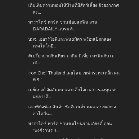
เติมเต็มความหอมให้บ้านที่มีสัตว์เลี้ยง ด้วยอากาศ
สะ...
พาราไดซ์ พาร์ค ชวนช้อปสุดฟิน งาน
DARADAILY แบรนด์เ...
บมจ. เออาร์ไอพีและพันธมิตร พร้อมเปิดกล่อง
เทคโนโลยี...
#เปรี้ยวปากกินเที่ยว มากิน มีเที่ยว มาฟินกับ เม
เบิ...
Iron Chef Thailand เผยโฉม เชฟกระทะเหล็ก คน
ที่ 9 “...
เมย์แบงก์ จัดสัมมนาเจาะลึกโอกาสการลงทุน ท่า
มกลางศึ...
แจกพิกัดช้อปสินค้า ชิลอีเวนต์ร่วมฉลองเทศกาล
ฮาโลวีน...
พาราไดซ์ พาร์ค ชวนชมโขนรามเกียรติ์ ตอน
“พงศ์วานร ร...