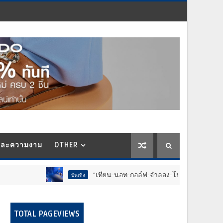
และความงาม
OTHER
“เทียน-นอท-กอล์ฟ-จำลอง-โฟล์ค” ร้องจ๊าก!! อุปกรณ์ม่วนจอ
บันเทิง
TOTAL PAGEVIEWS