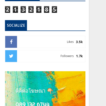
2
1
3
2
1
8
5
SOCIALIZE
3.5k
Likes
1.7k
Followers