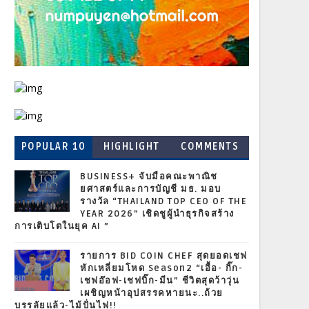
POPULAR 10
HIGHLIGHT
COMMENTS
BUSINESS+ จับมือคณะพาณิช
ยศาสตร์และการบัญชี มธ. มอบ
รางวัล “THAILAND TOP CEO OF THE
YEAR 2026” เชิดชูผู้นำธุรกิจสร้าง
การเติบโตในยุค AI ”
รายการ BID COIN CHEF สุดยอดเชฟ
หักเหลี่ยมโหด Season2 “เอื้อ- กิ๊ก-
เชฟอ๊อฟ-เชฟบิ๊ก-มีน” ชีวิตสุดว้าวุ่น
เผชิญหน้าอุปสรรคหายนะ..ถ้วย
บรรลัยแล้ว-ไม้ปั่นไฟ!!