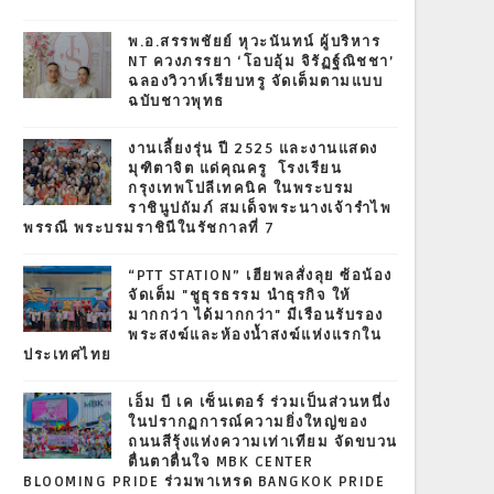
พ.อ.สรรพชัยย์ หุวะนันทน์ ผู้บริหาร
NT ควงภรรยา ‘โอบอุ้ม จิรัฏฐ์ณิชชา’
ฉลองวิวาห์เรียบหรู จัดเต็มตามแบบ
ฉบับชาวพุทธ
งานเลี้ยงรุ่น ปี 2525 และงานแสดง
มุฑิตาจิต แด่คุณครู โรงเรียน
กรุงเทพโปลีเทคนิค ในพระบรม
ราชินูปถัมภ์ สมเด็จพระนางเจ้ารำไพ
พรรณี พระบรมราชินีในรัชกาลที่ 7
“PTT STATION” เฮียพลสั่งลุย ซ้อน้อง
จัดเต็ม "ชูธุรธรรม นำธุรกิจ ให้
มากกว่า ได้มากกว่า" มีเรือนรับรอง
พระสงฆ์และห้องน้ำสงฆ์แห่งแรกใน
ประเทศไทย
เอ็ม บี เค เซ็นเตอร์ ร่วมเป็นส่วนหนึ่ง
ในปรากฏการณ์ความยิ่งใหญ่ของ
ถนนสีรุ้งแห่งความเท่าเทียม จัดขบวน
ตื่นตาตื่นใจ MBK CENTER
BLOOMING PRIDE ร่วมพาเหรด BANGKOK PRIDE