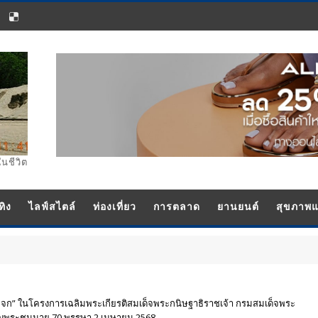
ในชีวิต
ทิง
ไลฟ์สไตล์
ท่องเที่ยว
การตลาด
ยานยนต์
สุขภาพ
กระจก” ในโครงการเฉลิมพระเกียรติสมเด็จพระกนิษฐาธิราชเจ้า กรมสมเด็จพระ
ริญพระชนมายุ 70 พรรษา 2 เมษายน 2568