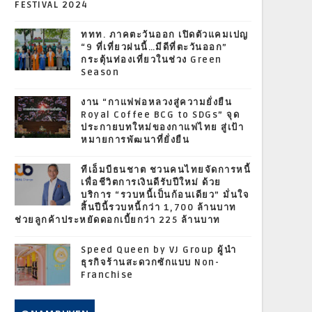
FESTIVAL 2024
ททท. ภาคตะวันออก เปิดตัวแคมเปญ
“9 ที่เที่ยวฝนนี้…มีดีที่ตะวันออก”
กระตุ้นท่องเที่ยวในช่วง Green
Season
งาน “กาแฟพ่อหลวงสู่ความยั่งยืน
Royal Coffee BCG to SDGs” จุด
ประกายบทใหม่ของกาแฟไทย สู่เป้า
หมายการพัฒนาที่ยั่งยืน
ทีเอ็มบีธนชาต ชวนคนไทยจัดการหนี้
เพื่อชีวิตการเงินดีรับปีใหม่ ด้วย
บริการ “รวบหนี้เป็นก้อนเดียว” มั่นใจ
สิ้นปีนี้รวบหนี้กว่า 1,700 ล้านบาท
ช่วยลูกค้าประหยัดดอกเบี้ยกว่า 225 ล้านบาท
Speed Queen by VJ Group ผู้นำ
ธุรกิจร้านสะดวกซักแบบ Non-
Franchise