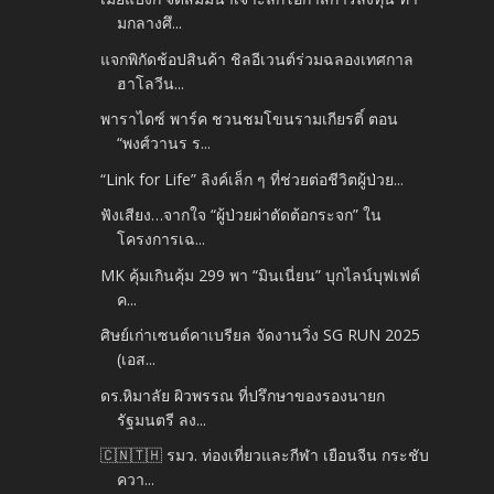
มกลางศึ...
แจกพิกัดช้อปสินค้า ชิลอีเวนต์ร่วมฉลองเทศกาล
ฮาโลวีน...
พาราไดซ์ พาร์ค ชวนชมโขนรามเกียรติ์ ตอน
“พงศ์วานร ร...
“Link for Life” ลิงค์เล็ก ๆ ที่ช่วยต่อชีวิตผู้ป่วย...
ฟังเสียง…จากใจ “ผู้ป่วยผ่าตัดต้อกระจก” ใน
โครงการเฉ...
MK คุ้มเกินคุ้ม 299 พา “มินเนี่ยน” บุกไลน์บุฟเฟต์
ค...
ศิษย์เก่าเซนต์คาเบรียล จัดงานวิ่ง SG RUN 2025
(เอส...
ดร.หิมาลัย ผิวพรรณ ที่ปรึกษาของรองนายก
รัฐมนตรี ลง...
🇨🇳🇹🇭 รมว. ท่องเที่ยวและกีฬา เยือนจีน กระชับ
ควา...