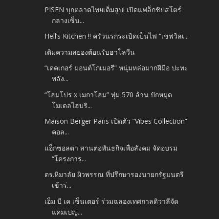
PISEN บุกตลาดไทยเต็มสูบ! เปิดแฟล็กชิปสโตร์
กลางเซ็น...
Hell’s Kitchen !! ครัวนรกระเบิดเป็นไฟ “เชฟวิลเ...
เติมความสยองต้อนรับฮาโลวีน
“เดคเกอร์ มอนต์โกเมอรี” หนุ่มหล่อมากฝีมือ ปะทะ
พลัง...
“โฮมโปร x เมกาโฮม” ทุ่ม 570 ล้าน ปักหมุด
โมเดลไฮบริ...
Maison Berger Paris เปิดตัว “Vibes Collection”
คอล...
แอ็กซอลตา สานต่อพันธกิจเพื่อสังคม จัดอบรม
“โครงการ...
ดร.หิมาลัย ผิวพรรณ ที่ปรึกษารองนายกรัฐมนตรี
เข้าร่...
เอ็ม บี เค เซ็นเตอร์ ร่วมฉลองเทศกาลดิวาลีจัด
แคมเปญ...