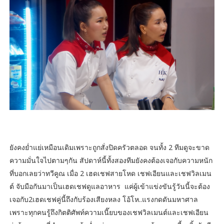
ยังคงย่ำแย่เหมือนเดิมเพราะถูกสั่งปิดครัวตลอด จนทั้ง 2 ทีมดูจะขาด
ความมั่นใจไปตามๆกัน สัปดาห์นี้ทั้งสองทีมยังคงต้องเจอกับความหนัก
ที่บอกเลยว่าทวีคูณ เมื่อ 2 เฮดเชฟสายโหด เชฟเอียนและเชฟวิลเมน
ต์ จับมือกันมาเป็นเฮดเชฟดูแลอาหาร แค่ผู้เข้าแข่งขันรู้วันนี้จะต้อง
เจอกับ2เฮดเชฟคู่นี้ถึงกับร้องเสียงหลง โอ้โห..แรงกดดันมหาศาล
เพราะทุกคนรู้ถึงกิตติศัพท์ความเนี๊ยบของเชฟวิลเมนต์และเชฟเอียน