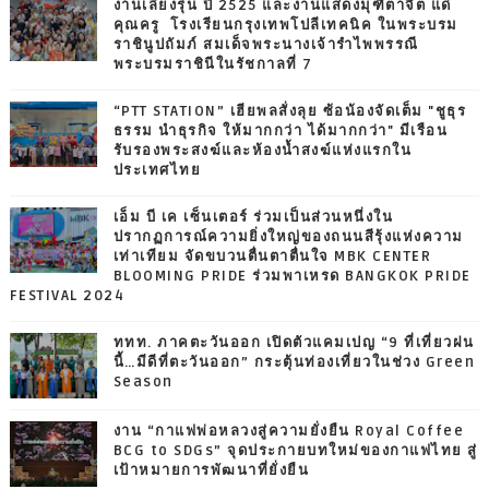
งานเลี้ยงรุ่น ปี 2525 และงานแสดงมุฑิตาจิต แด่
คุณครู โรงเรียนกรุงเทพโปลีเทคนิค ในพระบรม
ราชินูปถัมภ์ สมเด็จพระนางเจ้ารำไพพรรณี
พระบรมราชินีในรัชกาลที่ 7
“PTT STATION” เฮียพลสั่งลุย ซ้อน้องจัดเต็ม "ชูธุร
ธรรม นำธุรกิจ ให้มากกว่า ได้มากกว่า" มีเรือน
รับรองพระสงฆ์และห้องน้ำสงฆ์แห่งแรกใน
ประเทศไทย
เอ็ม บี เค เซ็นเตอร์ ร่วมเป็นส่วนหนึ่งใน
ปรากฏการณ์ความยิ่งใหญ่ของถนนสีรุ้งแห่งความ
เท่าเทียม จัดขบวนตื่นตาตื่นใจ MBK CENTER
BLOOMING PRIDE ร่วมพาเหรด BANGKOK PRIDE
FESTIVAL 2024
ททท. ภาคตะวันออก เปิดตัวแคมเปญ “9 ที่เที่ยวฝน
นี้…มีดีที่ตะวันออก” กระตุ้นท่องเที่ยวในช่วง Green
Season
งาน “กาแฟพ่อหลวงสู่ความยั่งยืน Royal Coffee
BCG to SDGs” จุดประกายบทใหม่ของกาแฟไทย สู่
เป้าหมายการพัฒนาที่ยั่งยืน