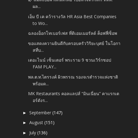
ผล...
เอ็ม บี เค คว้ารางวัล HR Asia Best Companies
to Wo...
ฉลองอ็อกโทเบอร์เฟส ที่ดิเอมเมอรัลด์ ค็อฟฟี่ช็อพ
ขอแสดงความยินดีกับครอบครัววิริยะบุศย์ ในโอกา
สที่บ...
เดอะไนน์ เซ็นเตอร์ พระราม 9 ชวนเวิร์กชอป
FAM PLAY...
พล.ต.ท.ไตรรงค์ ผิวพรรณ รองจเรตำรวจแห่งชาติ
พร้อมด...
MK Restaurants คอลแลปส์ “มินเนี่ยน” คาแรกเต
อร์ดังร...
September
(147)
►
August
(151)
►
July
(136)
►