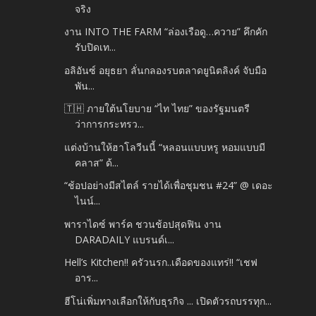
จริง
งาน INTO THE FARM “ล่องเรือดู…ควาย” คึกคัก
รับปิดเท...
อลิอันซ์ อยุธยา ลั่นกลองรบตลาดยูนิตลิงค์ จับมือ
พัน...
🇹🇭 ภายใต้นโยบาย “ไท ไทย” ของรัฐมนตรี
ว่าการกระทรว...
แต่งบ้านให้ฮาโลวีนนี้ “หลอนแบบหรู หอมแบบมี
คลาส” ด้...
“ช้อปอย่างมีสไตล์ รายได้เพื่อชุมชน #24” @ เดอะ
ไนน์...
พาราไดซ์ พาร์ค ชวนช้อปสุดฟิน งาน
DARADAILY แบรนด์เ...
Hell’s Kitchen!! ครัวนรก..เดือดของแทร่!! “เชฟ
อาร...
ฮีโน่เพิ่มทางเลือกให้กับธุรกิจ ... เปิดตัวรถบรรทุก...