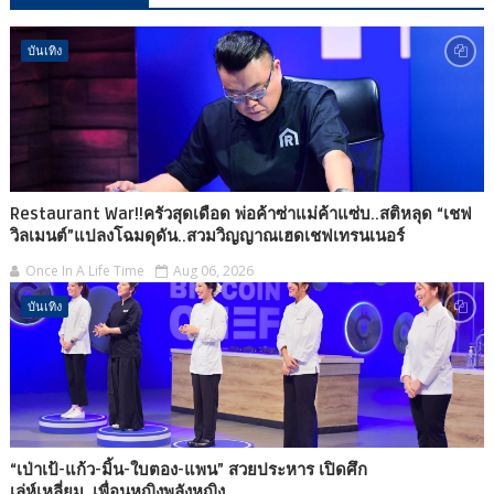
บันเทิง
Restaurant War!!ครัวสุดเดือด พ่อค้าซ่าแม่ค้าแซ่บ..สติหลุด “เชฟ
วิลเมนต์”แปลงโฉมดุดัน..สวมวิญญาณเฮดเชฟเทรนเนอร์
Once In A Life Time
Aug 06, 2026
บันเทิง
“เป่าเป้-แก้ว-มิ้น-ใบตอง-แพน” สวยประหาร เปิดศึก
เล่ห์เหลี่ยม..เพื่อนหญิงพลังหญิง