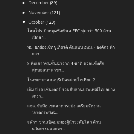
December
(89)
►
November
(121)
►
October
(123)
▼
โฮมโปร ปักหมุดชิงทำเล EEC ทุ่มกว่า 500 ล้าน
เปิดสา...
พม. ยกย่องเชิดชูเกียรติ ต้นแบบ อพม. - องค์กร ทำ
ควา...
8 ทีมเยาวชนชั้นนำจาก 4 ชาติ ดวลแข้งศึก
ฟุตบอลนานาชา...
โรงพยาบาลชลบุรีเปิดหน่วยไตเทียม 2
เอ็ม บี เค เซ็นเตอร์ ร่วมสืบสานประเพณีไทยอย่าง
งดงา...
สจล. จับมือ เขตลาดกระบัง เตรียมจัดงาน
“ลาดกระบังนิ...
จุฬาฯ ชวนเปิดมุมมองผู้นำระดับโลก ด้าน
นวัตกรรมและทร...