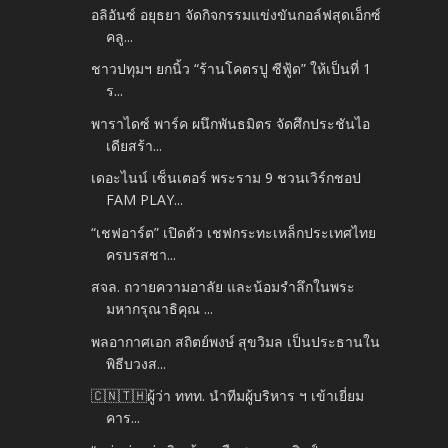
อลิอันซ์ อยุธยา จัดกิจกรรมแข่งขันกอล์ฟสุดเอ็กซ์
คลู...
ชาวปทุมฯ ยกนิ้ว “ร้านโคตรปู ซีฟู้ด” ให้เป็นที่ 1
ร...
พาราไดซ์ พาร์ค ผนึกพันธมิตร จัดศึกประชันไอ
เดียสร้า...
เดอะไนน์ เซ็นเตอร์ พระราม 9 ชวนเวิร์กชอป
FAM PLAY...
“เชฟอาร์ต” เปิดตัว เชฟกระทะเหล็กประเทศไทย
ครบรสชา...
สจล. ถวายความอาลัย และน้อมรำลึกในพระ
มหากรุณาธิคุณ ...
พลอากาศเอก สถิตย์พงษ์ สุขวิมล เป็นประธานใน
พิธีบวงส...
🇨🇳🇹🇭ผู้ว่า ททท. นำทีมผู้บริหาร ฯ เข้าเยี่ยม
คาร...