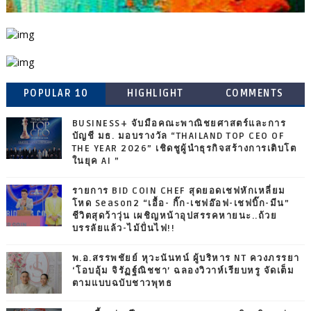
POPULAR 10
HIGHLIGHT
COMMENTS
BUSINESS+ จับมือคณะพาณิชยศาสตร์และการ
บัญชี มธ. มอบรางวัล “THAILAND TOP CEO OF
THE YEAR 2026” เชิดชูผู้นำธุรกิจสร้างการเติบโต
ในยุค AI ”
รายการ BID COIN CHEF สุดยอดเชฟหักเหลี่ยม
โหด Season2 “เอื้อ- กิ๊ก-เชฟอ๊อฟ-เชฟบิ๊ก-มีน”
ชีวิตสุดว้าวุ่น เผชิญหน้าอุปสรรคหายนะ..ถ้วย
บรรลัยแล้ว-ไม้ปั่นไฟ!!
พ.อ.สรรพชัยย์ หุวะนันทน์ ผู้บริหาร NT ควงภรรยา
‘โอบอุ้ม จิรัฏฐ์ณิชชา’ ฉลองวิวาห์เรียบหรู จัดเต็ม
ตามแบบฉบับชาวพุทธ