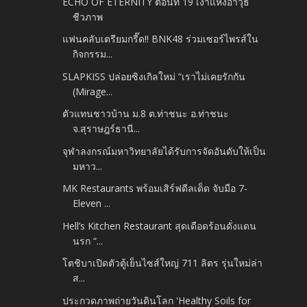
ECHO OF ETERNITY ตอนที่ 19 เงาแห่งอาวุธ
ชีวภาพ
แฟนคลับเตรียมกรี๊ด!! BNK48 ร่วมเซอร์ไพรส์ใน
กิจกรรม...
SLAPKISS ปล่อยซิงเกิลใหม่ “เราไม่เคยรักกัน
(Mirage...
ตัวแทนชาวบ้าน ม.8 ต.ท่าชนะ อ.ท่าชนะ
จ.สุราษฎร์ธานี...
จุฬาลงกรณ์มหาวิทยาลัยได้รับการจัดอันดับให้เป็น
มหาว...
MK Restaurants พร้อมเสิร์ฟดีลเด็ด จับมือ 7-
Eleven ...
Hell’s Kitchen Restaurant สุดเดือดร้อนดั่งแดน
นรก “...
โตชิบาเปิดตัวตู้เย็นไซส์ใหญ่ 711 ลิตร รุ่นใหม่ล่า
ส...
ประกวดภาพถ่ายวันดินโลก 'Healthy Soils for