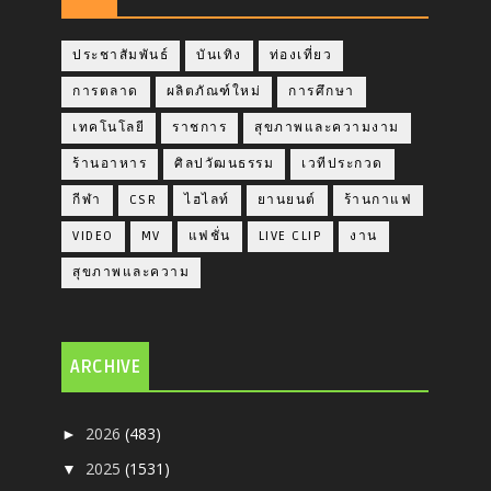
ประชาสัมพันธ์
บันเทิง
ท่องเที่ยว
การตลาด
ผลิตภัณฑ์ใหม่
การศึกษา
เทคโนโลยี
ราชการ
สุขภาพและความงาม
ร้านอาหาร
ศิลปวัฒนธรรม
เวทีประกวด
กีฬา
CSR
ไฮไลท์
ยานยนต์
ร้านกาแฟ
VIDEO
MV
แฟชั่น
LIVE CLIP
งาน
สุขภาพและความ
ARCHIVE
2026
(483)
►
2025
(1531)
▼