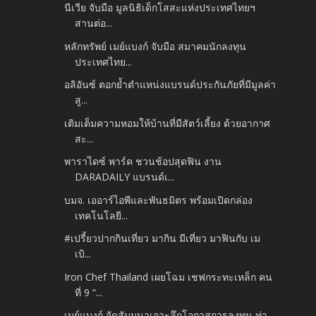
นีเวีย จับมือ มูลนิธิเด็กโสสะแห่งประเทศไทยฯ
สานต่อ...
หลักทรัพย์ เมย์แบงก์ จับมือ สมาคมนักลงทุน
ประเทศไทย...
อลิอันซ์ ตอกย้ำตำแหน่งแบรนด์ประกันภัยที่มีมูลค่า
สู...
เติมเต็มความหอมให้บ้านที่มีสัตว์เลี้ยง ด้วยอากาศ
สะ...
พาราไดซ์ พาร์ค ชวนช้อปสุดฟิน งาน
DARADAILY แบรนด์เ...
บมจ. เออาร์ไอพีและพันธมิตร พร้อมเปิดกล่อง
เทคโนโลยี...
#เปรี้ยวปากกินเที่ยว มากิน มีเที่ยว มาฟินกับ เม
เบิ...
Iron Chef Thailand เผยโฉม เชฟกระทะเหล็ก คน
ที่ 9 “...
เมย์แบงก์ จัดสัมมนาเจาะลึกโอกาสการลงทุน ท่า