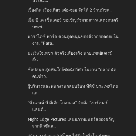
หัวใจ…...
เรื่องกิน เรื่องเที่ยว เต๋อ-จอย จัดให้ 2 ร้านมิชล...
เอ็ม บี เค เซ็นเตอร์ ขอเชิญร่วมชมการแสดงดนตรี
บทเพ...
พาราไดซ์ พาร์ค ชวนอุดหนุนของดีจากยอดดอยใน
งาน "Para...
มะเร็งใจเพชร ตัวจริงเสียงจริง นายแพทย์เจเรมี
ฮั่น ...
ช้อปสนุก สุดฟินใกล้ชิดนักกีฬา ในงาน “ตลาดนัด
คนข่าว...
ผู้บริหารและพนักงานกลุ่มบริษัท ทีพีซี ประเทศไทย
แล...
“ที แอนด์ บี มีเดีย โกลบอล” จับมือ “ฮาร์เบอร์
แลนด์...
Night Edge Pictures เสนอภาพยนตร์สยองขวัญ
จากนิวซีแล...
🌿 แมลงปอพาเสน่ห์ไทย ไปฮีลใจทั่วโลก! ททท.