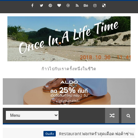
ก้าวไปกับเราครั้งหนึ่งในชีวิต
Restaurant War!!ครัวสุดเดือด พ่อค้าซ่าแม่ค้าแซ่บ..ส
บันเทิง