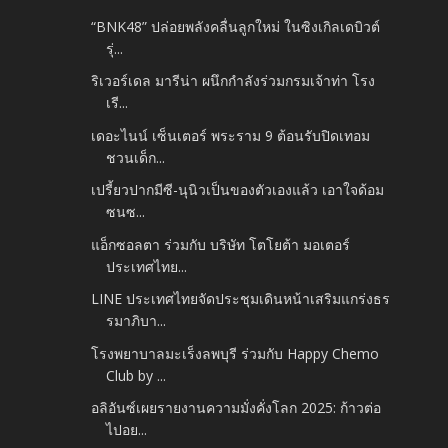
“BNK48” ปล่อยพลังคลื่นลูกใหม่ ในซิงเกิลเดบิวต์
รุ่...
ริเวอร์เดล มารีน่า ผนึกกำลังร่วมกรมเจ้าท่า โรง
เรี...
เดอะไนน์ เซ็นเตอร์ พระราม 9 ต้อนรับปิดเทอม
ชวนเด็ก...
เปรี้ยวปากมีซี-นุนิวเป็นของตัวเองแล้ว เอาใจด้อม
ซนซ...
แอ็กซอลตา ร่วมกับ บริษัท โตโยต้า มอเตอร์
ประเทศไทย...
LINE ประเทศไทยจัดประชุมเดินหน้าเสริมแกร่งธร
รมาภิบา...
โรงพยาบาลมะเร็งลพบุรี ร่วมกับ Happy Chemo
Club by ...
อลิอันซ์เผยรายงานความมั่งคั่งโลก 2025: ก้าวต่อ
ไปอย...