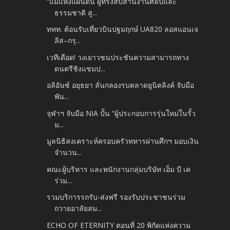
“แม่แห่งแผ่นดิน ผู้ทรงสืบสานงานศิลป์และ
ธรรมชาติ สู...
ททท. ต้อนรับเที่ยวบินปฐมฤกษ์ UA820 ลอสแอนเจ
ลิส–กรุ...
เวทีเดือด! วงเยาวชนประชันความสามารถทาง
ดนตรีชิงแชมป...
อลิอันซ์ อยุธยา ลั่นกลองรบตลาดยูนิตลิงค์ จับมือ
พัน...
จุฬาฯ จับมือ NIA ปั้น “ผู้ประกอบการรุ่นใหม่ในรั้ว
ม...
มูลนิธิสงเคราะห์ครอบครัวทหารผ่านศึกฯ มอบเงิน
จำนวน...
คณะผู้บริหาร และพนักงานกลุ่มบริษัท เอ็ม บี เค
ร่วม...
รวมบริการรถรับ-ส่งฟรี รองรับประชาชนร่วม
ถวายอาลัยสม...
ECHO OF ETERNITY ตอนที่ 20 พิกัดแห่งความ