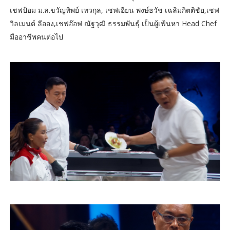
เชฟป้อม ม.ล.ขวัญทิพย์ เทวกุล, เชฟเอียน พงษ์ธวัช เฉลิมกิตติชัย,เชฟ
วิลเมนต์ ลีออง,เชฟอ๊อฟ ณัฐวุฒิ ธรรมพันธุ์ เป็นผู้เฟ้นหา Head Chef
มืออาชีพคนต่อไป