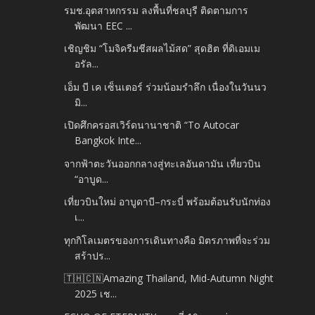
รมช.อุตสาหกรรม ลงพื้นที่ชลบุรี ติดตามการ
พัฒนา EEC ...
เชิญชิม “โมจิครีมชีสผลไม้สด” สุดฮิต ที่ดิเอมเม
อรัล...
เอ็ม บี เค เซ็นเตอร์ ร่วมน้อมรำลึก เนื่องในวันนว
มิ...
เปิดศึกครอสเวิร์ดนานาชาติ “To Autocar
Bangkok Inte...
จากฟ้าตะวันออกกลางสู่ทะเลอันดามัน เที่ยวบิน
“อาบูด...
เที่ยวบินใหม่ อาบูดาบี–กระบี่ พร้อมต้อนรับนักท่อง
เ...
ทุกกิโลเมตรของการเดินทางคือ มิตรภาพที่จะร่วม
สร้าปร...
🇹🇭🇨🇳Amazing Thailand, Mid-Autumn Night
2025 เช...