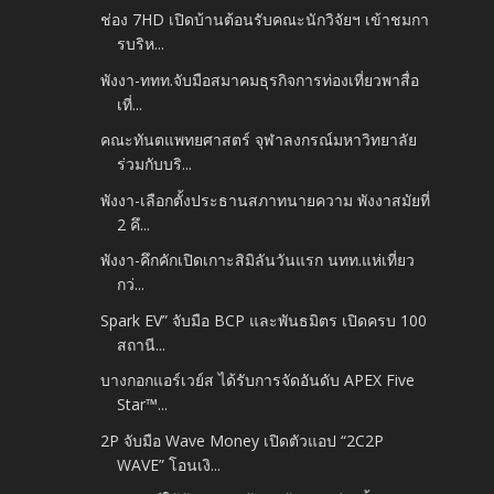
ช่อง 7HD เปิดบ้านต้อนรับคณะนักวิจัยฯ เข้าชมกา
รบริห...
พังงา-ททท.จับมือสมาคมธุรกิจการท่องเที่ยวพาสื่อ
เที่...
คณะทันตแพทยศาสตร์ จุฬาลงกรณ์มหาวิทยาลัย
ร่วมกับบริ...
พังงา-เลือกตั้งประธานสภาทนายความ พังงาสมัยที่
2 คึ...
พังงา-คึกคักเปิดเกาะสิมิลันวันแรก นทท.แห่เที่ยว
กว่...
Spark EV” จับมือ BCP และพันธมิตร เปิดครบ 100
สถานี...
บางกอกแอร์เวย์ส ได้รับการจัดอันดับ APEX Five
Star™...
2P จับมือ Wave Money เปิดตัวแอป “2C2P
WAVE” โอนเงิ...