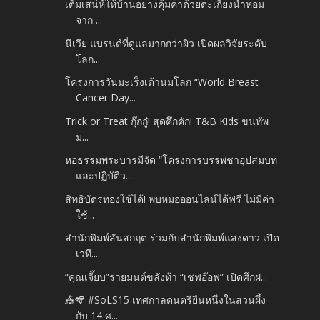
เติมเสน่ห์ให้บ้านอย่างคุ้มค่าด้วยตะเกียงน้ำหอม
จาก ...
นีเวีย แบรนด์ที่ดูแลมากกว่าผิว เปิดผลวิจัยระดับ
โลก...
โครงการวันมะเร็งเต้านมโลก “World Breast
Cancer Day...
Trick or Treat กุ๊กกู๋! สุดคึกคัก! T&B Kids ขนทัพ
ม...
หอธรรมพระบารมีจัด “โครงการบรรพชาอุปสมบท
และปฏิบัติว...
สิทธิบัตรทองใช้ได้! พบหมอออนไลน์ได้ฟรี ไม่มีค่า
ใช้...
สำนักพิมพ์สันสกฤต ร่วมกับสำนักพิมพ์แสงดาว เปิด
เวที...
“คุณเจี๊ยบ”ร่ายมนต์ขลังท้า “เชฟอ๊อฟ” เปิดศึกฝ...
🎪🪇 #SoLS15 เทศกาลดนตรียืนหนึ่งในสวนผึ้ง
กับ 14 ศ...