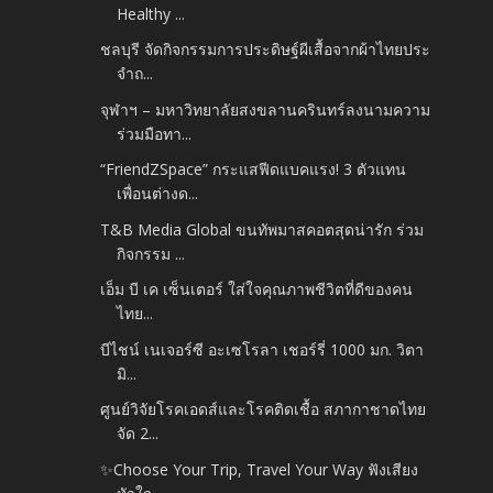
Healthy ...
ชลบุรี จัดกิจกรรมการประดิษฐ์ผีเสื้อจากผ้าไทยประ
จำถ...
จุฬาฯ – มหาวิทยาลัยสงขลานครินทร์ลงนามความ
ร่วมมือทา...
“FriendZSpace” กระแสฟีดแบคแรง! 3 ตัวแทน
เพื่อนต่างด...
T&B Media Global ขนทัพมาสคอตสุดน่ารัก ร่วม
กิจกรรม ...
เอ็ม บี เค เซ็นเตอร์ ใส่ใจคุณภาพชีวิตที่ดีของคน
ไทย...
บีไชน์ เนเจอร์ซี อะเซโรลา เชอร์รี่ 1000 มก. วิตา
มิ...
ศูนย์วิจัยโรคเอดส์และโรคติดเชื้อ สภากาชาดไทย
จัด 2...
✨Choose Your Trip, Travel Your Way ฟังเสียง