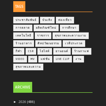
TAGS
ประชาสัมพันธ์
บันเทิง
ท่องเที่ยว
การตลาด
ผลิตภัณฑ์ใหม่
การศึกษา
เทคโนโลยี
ราชการ
สุขภาพและความงาม
ร้านอาหาร
ศิลปวัฒนธรรม
เวทีประกวด
กีฬา
CSR
ไฮไลท์
ยานยนต์
ร้านกาแฟ
VIDEO
MV
แฟชั่น
LIVE CLIP
งาน
สุขภาพและความ
ARCHIVE
2026
(486)
►