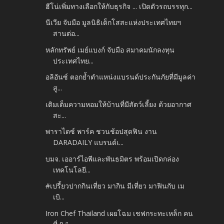
ฮีโน่เพิ่มทางเลือกให้กับธุรกิจ ... เปิดตัวรถบรรทุก...
นีเวีย จับมือ มูลนิธิเด็กโสสะแห่งประเทศไทยฯ
สานต่อ...
หลักทรัพย์ เมย์แบงก์ จับมือ สมาคมนักลงทุน
ประเทศไทย...
อลิอันซ์ ตอกย้ำตำแหน่งแบรนด์ประกันภัยที่มีมูลค่า
สู...
เติมเต็มความหอมให้บ้านที่มีสัตว์เลี้ยง ด้วยอากาศ
สะ...
พาราไดซ์ พาร์ค ชวนช้อปสุดฟิน งาน
DARADAILY แบรนด์เ...
บมจ. เออาร์ไอพีและพันธมิตร พร้อมเปิดกล่อง
เทคโนโลยี...
#เปรี้ยวปากกินเที่ยว มากิน มีเที่ยว มาฟินกับ เม
เบิ...
Iron Chef Thailand เผยโฉม เชฟกระทะเหล็ก คน