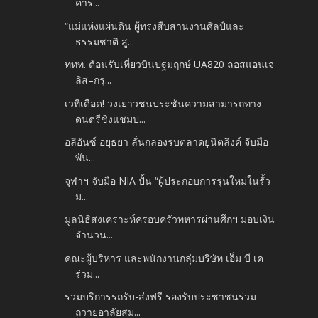
คาร...
“แม่แห่งแผ่นดิน ผู้ทรงสืบสานงานศิลป์และ
ธรรมชาติ สู...
ททท. ต้อนรับเที่ยวบินปฐมฤกษ์ UA820 ลอสแอนเจ
ลิส–กรุ...
เวทีเดือด! วงเยาวชนประชันความสามารถทาง
ดนตรีชิงแชมป...
อลิอันซ์ อยุธยา ลั่นกลองรบตลาดยูนิตลิงค์ จับมือ
พัน...
จุฬาฯ จับมือ NIA ปั้น “ผู้ประกอบการรุ่นใหม่ในรั้ว
ม...
มูลนิธิสงเคราะห์ครอบครัวทหารผ่านศึกฯ มอบเงิน
จำนวน...
คณะผู้บริหาร และพนักงานกลุ่มบริษัท เอ็ม บี เค
ร่วม...
รวมบริการรถรับ-ส่งฟรี รองรับประชาชนร่วม
ถวายอาลัยสม...