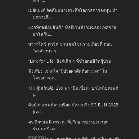
ที่ 9 “...
เมย์แบงก์ จัดสัมมนาเจาะลึกโอกาสการลงทุน ท่า
มกลางศึ...
แจกพิกัดช้อปสินค้า ชิลอีเวนต์ร่วมฉลองเทศกาล
ฮาโลวีน...
พาราไดซ์ พาร์ค ชวนชมโขนรามเกียรติ์ ตอน
“พงศ์วานร ร...
“Link for Life” ลิงค์เล็ก ๆ ที่ช่วยต่อชีวิตผู้ป่วย...
ฟังเสียง…จากใจ “ผู้ป่วยผ่าตัดต้อกระจก” ใน
โครงการเฉ...
MK คุ้มเกินคุ้ม 299 พา “มินเนี่ยน” บุกไลน์บุฟเฟต์
ค...
ศิษย์เก่าเซนต์คาเบรียล จัดงานวิ่ง SG RUN 2025
(เอส...
ดร.หิมาลัย ผิวพรรณ ที่ปรึกษาของรองนายก
รัฐมนตรี ลง...
🇨🇳🇹🇭 รมว. ท่องเที่ยวและกีฬา เยือนจีน กระชับ