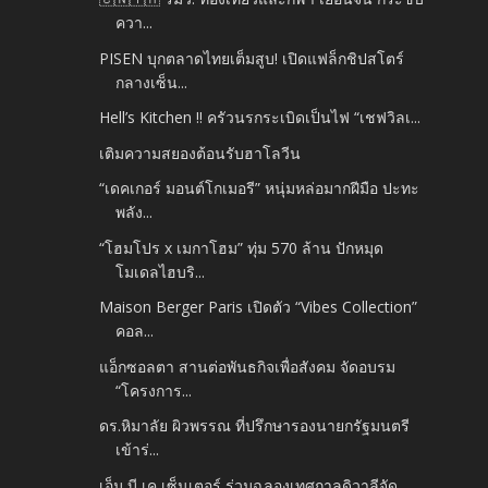
ควา...
PISEN บุกตลาดไทยเต็มสูบ! เปิดแฟล็กชิปสโตร์
กลางเซ็น...
Hell’s Kitchen !! ครัวนรกระเบิดเป็นไฟ “เชฟวิลเ...
เติมความสยองต้อนรับฮาโลวีน
“เดคเกอร์ มอนต์โกเมอรี” หนุ่มหล่อมากฝีมือ ปะทะ
พลัง...
“โฮมโปร x เมกาโฮม” ทุ่ม 570 ล้าน ปักหมุด
โมเดลไฮบริ...
Maison Berger Paris เปิดตัว “Vibes Collection”
คอล...
แอ็กซอลตา สานต่อพันธกิจเพื่อสังคม จัดอบรม
“โครงการ...
ดร.หิมาลัย ผิวพรรณ ที่ปรึกษารองนายกรัฐมนตรี
เข้าร่...
เอ็ม บี เค เซ็นเตอร์ ร่วมฉลองเทศกาลดิวาลีจัด