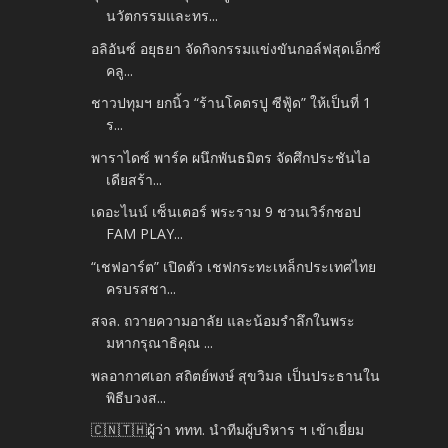
นวัตกรรมและทร...
อลิอันซ์ อยุธยา จัดกิจกรรมแข่งขันกอล์ฟสุดเอ็กซ์
คลู...
ชาวปทุมฯ ยกนิ้ว “ร้านโคตรปู ซีฟู้ด” ให้เป็นที่ 1
ร...
พาราไดซ์ พาร์ค ผนึกพันธมิตร จัดศึกประชันไอ
เดียสร้า...
เดอะไนน์ เซ็นเตอร์ พระราม 9 ชวนเวิร์กชอป
FAM PLAY...
“เชฟอาร์ต” เปิดตัว เชฟกระทะเหล็กประเทศไทย
ครบรสชา...
สจล. ถวายความอาลัย และน้อมรำลึกในพระ
มหากรุณาธิคุณ ...
พลอากาศเอก สถิตย์พงษ์ สุขวิมล เป็นประธานใน
พิธีบวงส...
🇨🇳🇹🇭ผู้ว่า ททท. นำทีมผู้บริหาร ฯ เข้าเยี่ยม