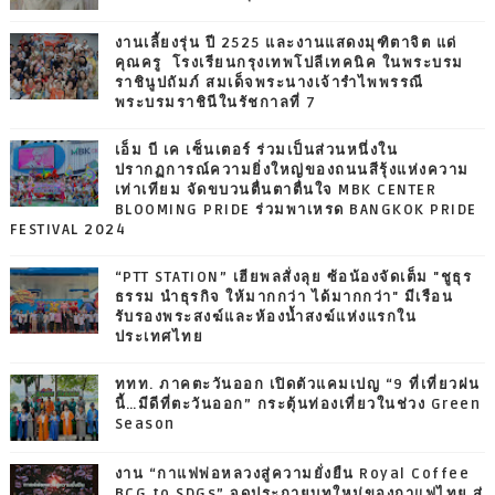
งานเลี้ยงรุ่น ปี 2525 และงานแสดงมุฑิตาจิต แด่
คุณครู โรงเรียนกรุงเทพโปลีเทคนิค ในพระบรม
ราชินูปถัมภ์ สมเด็จพระนางเจ้ารำไพพรรณี
พระบรมราชินีในรัชกาลที่ 7
เอ็ม บี เค เซ็นเตอร์ ร่วมเป็นส่วนหนึ่งใน
ปรากฏการณ์ความยิ่งใหญ่ของถนนสีรุ้งแห่งความ
เท่าเทียม จัดขบวนตื่นตาตื่นใจ MBK CENTER
BLOOMING PRIDE ร่วมพาเหรด BANGKOK PRIDE
FESTIVAL 2024
“PTT STATION” เฮียพลสั่งลุย ซ้อน้องจัดเต็ม "ชูธุร
ธรรม นำธุรกิจ ให้มากกว่า ได้มากกว่า" มีเรือน
รับรองพระสงฆ์และห้องน้ำสงฆ์แห่งแรกใน
ประเทศไทย
ททท. ภาคตะวันออก เปิดตัวแคมเปญ “9 ที่เที่ยวฝน
นี้…มีดีที่ตะวันออก” กระตุ้นท่องเที่ยวในช่วง Green
Season
งาน “กาแฟพ่อหลวงสู่ความยั่งยืน Royal Coffee
BCG to SDGs” จุดประกายบทใหม่ของกาแฟไทย สู่