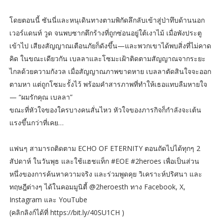
โดยตอนนี้ ซันนี่และหนุเดินทางตามพิกัดลึกลับเข้าสู่ป่าทึบด้านนอก
เวอร์แดนท์ วูด จนพบซากตึกร้างที่ถูกซ่อนอยู่ใต้เงาไม้ เมื่อพังประตู
เข้าไป เสียงสัญญาณเตือนภัยก็ดังขึ้น—และพวกเขาได้พบสิ่งที่ไม่คาด
คิด ในขณะเดียวกัน เบลลาและโซมะเฝ้าติดตามสัญญาณจากระยะ
ไกลด้วยความกังวล เมื่อสัญญาณภาพขาดหาย เบลลาตัดสินใจจะออก
ตามหา แต่ถูกโซมะรั้งไว้ พร้อมคำสารภาพที่ทำให้เธอแทบลืมหายใจ
— “ผมรักคุณ เบลลา”
ขณะที่หัวใจของใครบางคนสั่นไหว หัวใจของภารกิจก็กำลังจะเต้น
แรงขึ้นกว่าที่เคย…
แฟนๆ สามารถติดตาม ECHO OF ETERNITY ตอนถัดไปได้ทุกๆ 2
สัปดาห์ ในวันพุธ และใช้แฮชแท็ก #EOE #2heroes เพื่อเป็นส่วน
หนึ่งของการค้นหาความจริง และร่วมพูดคุย วิเคราะห์ปริศนา และ
ทฤษฎีต่างๆ ได้ในคอมมูนิตี้ @2heroesth ทาง Facebook, X,
Instagram และ YouTube
(คลิกลิงก์ได้ที่ https://bit.ly/40SU1CH )