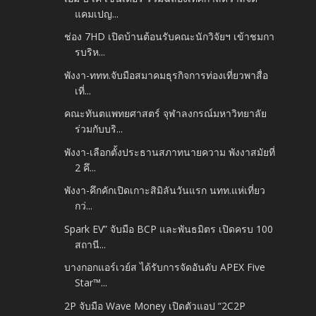
แคมเปญ...
ช่อง 7HD เปิดบ้านต้อนรับคณะนักวิจัยฯ เข้าชมกา
รบริห...
พังงา-ททท.จับมือสมาคมธุรกิจการท่องเที่ยวพาสื่อ
เที่...
คณะทันตแพทยศาสตร์ จุฬาลงกรณ์มหาวิทยาลัย
ร่วมกับบริ...
พังงา-เลือกตั้งประธานสภาทนายความ พังงาสมัยที่
2 คึ...
พังงา-คึกคักเปิดเกาะสิมิลันวันแรก นทท.แห่เที่ยว
กว่...
Spark EV” จับมือ BCP และพันธมิตร เปิดครบ 100
สถานี...
บางกอกแอร์เวย์ส ได้รับการจัดอันดับ APEX Five
Star™...
2P จับมือ Wave Money เปิดตัวแอป “2C2P