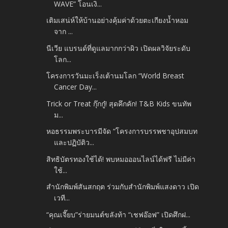
WAVE” โอนเงิ...
เติมเสน่ห์ให้บ้านอย่างคุ้มค่าด้วยตะเกียงน้ำหอม
จาก ...
นีเวีย แบรนด์ที่ดูแลมากกว่าผิว เปิดผลวิจัยระดับ
โลก...
โครงการวันมะเร็งเต้านมโลก “World Breast
Cancer Day...
Trick or Treat กุ๊กกู๋! สุดคึกคัก! T&B Kids ขนทัพ
ม...
หอธรรมพระบารมีจัด “โครงการบรรพชาอุปสมบท
และปฏิบัติว...
สิทธิบัตรทองใช้ได้! พบหมอออนไลน์ได้ฟรี ไม่มีค่า
ใช้...
สำนักพิมพ์สันสกฤต ร่วมกับสำนักพิมพ์แสงดาว เปิด
เวที...
“คุณเจี๊ยบ”ร่ายมนต์ขลังท้า “เชฟอ๊อฟ” เปิดศึกฝ...