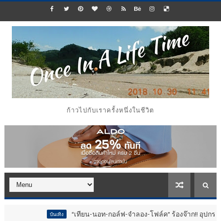
ก้าวไปกับเราครั้งหนึ่งในชีวิต
“เทียน-นอท-กอล์ฟ-จำลอง-โฟล์ค” ร้องจ๊าก!! อุปกรณ์ม่วนจอยงาน
บันเทิง