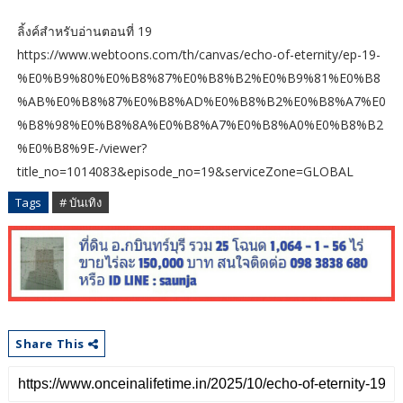
ลิ้งค์สำหรับอ่านตอนที่ 19
https://www.webtoons.com/th/canvas/echo-of-eternity/ep-19-
%E0%B9%80%E0%B8%87%E0%B8%B2%E0%B9%81%E0%B8
%AB%E0%B8%87%E0%B8%AD%E0%B8%B2%E0%B8%A7%E0
%B8%98%E0%B8%8A%E0%B8%A7%E0%B8%A0%E0%B8%B2
%E0%B8%9E-/viewer?
title_no=1014083&episode_no=19&serviceZone=GLOBAL
Tags
# บันเทิง
Share This