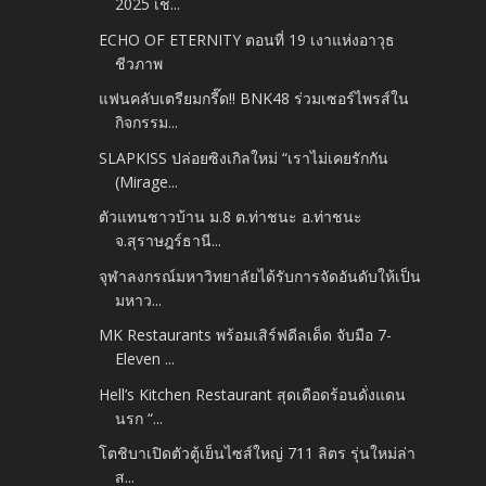
2025 เช...
ECHO OF ETERNITY ตอนที่ 19 เงาแห่งอาวุธ
ชีวภาพ
แฟนคลับเตรียมกรี๊ด!! BNK48 ร่วมเซอร์ไพรส์ใน
กิจกรรม...
SLAPKISS ปล่อยซิงเกิลใหม่ “เราไม่เคยรักกัน
(Mirage...
ตัวแทนชาวบ้าน ม.8 ต.ท่าชนะ อ.ท่าชนะ
จ.สุราษฎร์ธานี...
จุฬาลงกรณ์มหาวิทยาลัยได้รับการจัดอันดับให้เป็น
มหาว...
MK Restaurants พร้อมเสิร์ฟดีลเด็ด จับมือ 7-
Eleven ...
Hell’s Kitchen Restaurant สุดเดือดร้อนดั่งแดน
นรก “...
โตชิบาเปิดตัวตู้เย็นไซส์ใหญ่ 711 ลิตร รุ่นใหม่ล่า
ส...