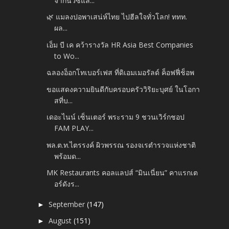
จากนิวซีแล...
🌿 แมลงปอพาเสน่ห์ไทย ไปฮีลใจทั่วโลก! ททท.
ผล...
เอ็ม บี เค คว้ารางวัล HR Asia Best Companies
to Wo...
ฉลองอ็อกโทเบอร์เฟส ที่ดิเอมเมอรัลด์ ค็อฟฟี่ช็อพ
ขอแสดงความยินดีกับครอบครัววิริยะบุศย์ ในโอกา
สที่บ...
เดอะไนน์ เซ็นเตอร์ พระราม 9 ชวนเวิร์กชอป
FAM PLAY...
พล.ต.ท.ไตรรงค์ ผิวพรรณ รองจเรตำรวจแห่งชาติ
พร้อมด...
MK Restaurants คอลแลปส์ “มินเนี่ยน” คาแรกเต
อร์ดังร...
September
(147)
►
August
(151)
►