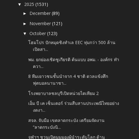
2025
(1531)
▼
December
(89)
►
November
(121)
►
October
(123)
▼
โฮมโปร ปักหมุดชิงทำเล EEC ทุ่มกว่า 500 ล้าน
เปิดสา...
พม. ยกย่องเชิดชูเกียรติ ต้นแบบ อพม. - องค์กร ทำ
ควา...
8 ทีมเยาวชนชั้นนำจาก 4 ชาติ ดวลแข้งศึก
ฟุตบอลนานาชา...
โรงพยาบาลชลบุรีเปิดหน่วยไตเทียม 2
เอ็ม บี เค เซ็นเตอร์ ร่วมสืบสานประเพณีไทยอย่าง
งดงา...
สจล. จับมือ เขตลาดกระบัง เตรียมจัดงาน
“ลาดกระบังนิ...
จุฬาฯ ชวนเปิดมุมมองผู้นำระดับโลก ด้าน