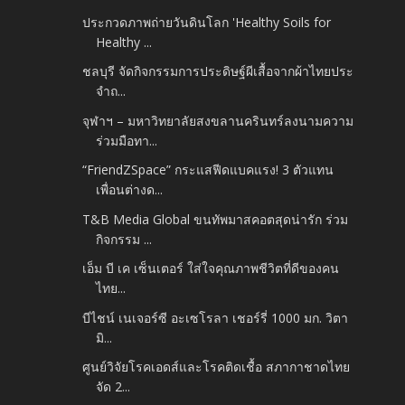
ประกวดภาพถ่ายวันดินโลก 'Healthy Soils for
Healthy ...
ชลบุรี จัดกิจกรรมการประดิษฐ์ผีเสื้อจากผ้าไทยประ
จำถ...
จุฬาฯ – มหาวิทยาลัยสงขลานครินทร์ลงนามความ
ร่วมมือทา...
“FriendZSpace” กระแสฟีดแบคแรง! 3 ตัวแทน
เพื่อนต่างด...
T&B Media Global ขนทัพมาสคอตสุดน่ารัก ร่วม
กิจกรรม ...
เอ็ม บี เค เซ็นเตอร์ ใส่ใจคุณภาพชีวิตที่ดีของคน
ไทย...
บีไชน์ เนเจอร์ซี อะเซโรลา เชอร์รี่ 1000 มก. วิตา
มิ...
ศูนย์วิจัยโรคเอดส์และโรคติดเชื้อ สภากาชาดไทย
จัด 2...