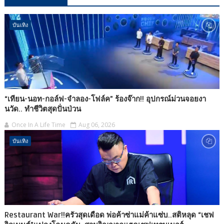
บันเทิง
“เทียน-นอท-กอล์ฟ-จำลอง-โฟล์ค” ร้องจ๊าก!! อุปกรณ์ม่วนจอยงา
นวัด.. ทำชีวิตสุดปั่นป่วน
Once In A Life Time
Aug 06, 2026
บันเทิง
Restaurant War!!ครัวสุดเดือด พ่อค้าซ่าแม่ค้าแซ่บ..สติหลุด “เชฟ