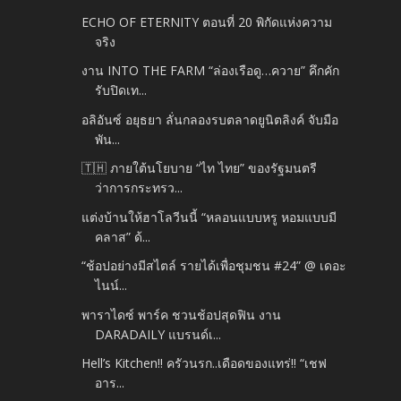
ECHO OF ETERNITY ตอนที่ 20 พิกัดแห่งความ
จริง
งาน INTO THE FARM “ล่องเรือดู…ควาย” คึกคัก
รับปิดเท...
อลิอันซ์ อยุธยา ลั่นกลองรบตลาดยูนิตลิงค์ จับมือ
พัน...
🇹🇭 ภายใต้นโยบาย “ไท ไทย” ของรัฐมนตรี
ว่าการกระทรว...
แต่งบ้านให้ฮาโลวีนนี้ “หลอนแบบหรู หอมแบบมี
คลาส” ด้...
“ช้อปอย่างมีสไตล์ รายได้เพื่อชุมชน #24” @ เดอะ
ไนน์...
พาราไดซ์ พาร์ค ชวนช้อปสุดฟิน งาน
DARADAILY แบรนด์เ...
Hell’s Kitchen!! ครัวนรก..เดือดของแทร่!! “เชฟ
อาร...