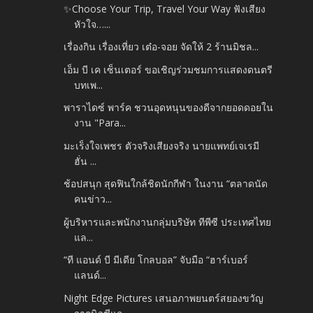
✨Choose Your Trip, Travel Your Way ฟังเสียง
หัวใจ…...
เรื่องกิน เรื่องเที่ยว เต๋อ-จอย จัดให้ 2 ร้านมิชล...
เอ็ม บี เค เซ็นเตอร์ ขอเชิญร่วมชมการแสดงดนตรี
บทเพ...
พาราไดซ์ พาร์ค ชวนอุดหนุนของดีจากยอดดอยใน
งาน "Para...
มะเร็งใจเพชร ตัวจริงเสียงจริง นายแพทย์เจเรมี
ฮั่น ...
ช้อปสนุก สุดฟินใกล้ชิดนักกีฬา ในงาน “ตลาดนัด
คนข่าว...
ผู้บริหารและพนักงานกลุ่มบริษัท ทีพีซี ประเทศไทย
แล...
“ที แอนด์ บี มีเดีย โกลบอล” จับมือ “ฮาร์เบอร์
แลนด์...
Night Edge Pictures เสนอภาพยนตร์สยองขวัญ