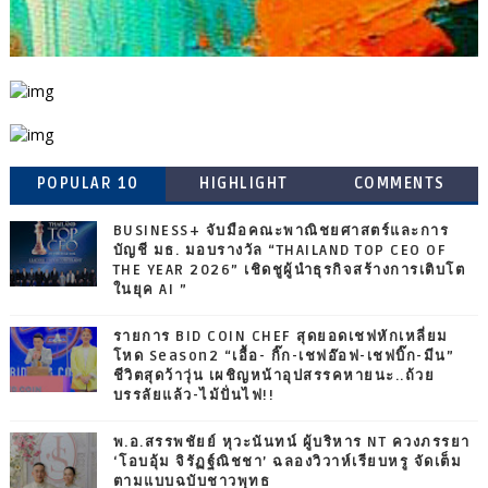
POPULAR 10
HIGHLIGHT
COMMENTS
BUSINESS+ จับมือคณะพาณิชยศาสตร์และการ
บัญชี มธ. มอบรางวัล “THAILAND TOP CEO OF
THE YEAR 2026” เชิดชูผู้นำธุรกิจสร้างการเติบโต
ในยุค AI ”
รายการ BID COIN CHEF สุดยอดเชฟหักเหลี่ยม
โหด Season2 “เอื้อ- กิ๊ก-เชฟอ๊อฟ-เชฟบิ๊ก-มีน”
ชีวิตสุดว้าวุ่น เผชิญหน้าอุปสรรคหายนะ..ถ้วย
บรรลัยแล้ว-ไม้ปั่นไฟ!!
พ.อ.สรรพชัยย์ หุวะนันทน์ ผู้บริหาร NT ควงภรรยา
‘โอบอุ้ม จิรัฏฐ์ณิชชา’ ฉลองวิวาห์เรียบหรู จัดเต็ม
ตามแบบฉบับชาวพุทธ