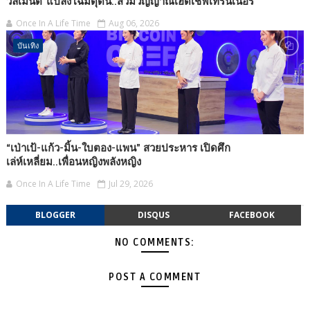
วิลเมนต์”แปลงโฉมดุดัน..สวมวิญญาณเฮดเชฟเทรนเนอร์
Once In A Life Time
Aug 06, 2026
บันเทิง
“เป่าเป้-แก้ว-มิ้น-ใบตอง-แพน” สวยประหาร เปิดศึก
เล่ห์เหลี่ยม..เพื่อนหญิงพลังหญิง
Once In A Life Time
Jul 29, 2026
BLOGGER
DISQUS
FACEBOOK
NO COMMENTS:
POST A COMMENT