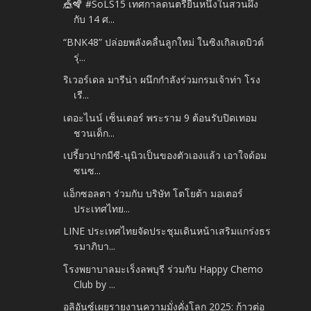
🎪🪇 #SoLS15 เทศกาลดนตรียืนหนึ่งในสวนผึ้ง
กับ 14 ศ...
“BNK48” ปล่อยพลังคลื่นลูกใหม่ ในซิงเกิลเดบิวต์
รุ่...
ริเวอร์เดล มารีน่า ผนึกกำลังร่วมกรมเจ้าท่า โรง
เรี...
เดอะไนน์ เซ็นเตอร์ พระราม 9 ต้อนรับปิดเทอม
ชวนเด็ก...
เปรี้ยวปากมีซี-นุนิวเป็นของตัวเองแล้ว เอาใจด้อม
ซนซ...
แอ็กซอลตา ร่วมกับ บริษัท โตโยต้า มอเตอร์
ประเทศไทย...
LINE ประเทศไทยจัดประชุมเดินหน้าเสริมแกร่งธร
รมาภิบา...
โรงพยาบาลมะเร็งลพบุรี ร่วมกับ Happy Chemo
Club by ...
อลิอันซ์เผยรายงานความมั่งคั่งโลก 2025: ก้าวต่อ