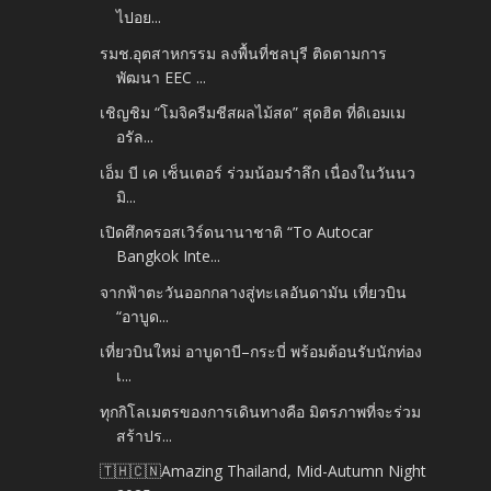
ไปอย...
รมช.อุตสาหกรรม ลงพื้นที่ชลบุรี ติดตามการ
พัฒนา EEC ...
เชิญชิม “โมจิครีมชีสผลไม้สด” สุดฮิต ที่ดิเอมเม
อรัล...
เอ็ม บี เค เซ็นเตอร์ ร่วมน้อมรำลึก เนื่องในวันนว
มิ...
เปิดศึกครอสเวิร์ดนานาชาติ “To Autocar
Bangkok Inte...
จากฟ้าตะวันออกกลางสู่ทะเลอันดามัน เที่ยวบิน
“อาบูด...
เที่ยวบินใหม่ อาบูดาบี–กระบี่ พร้อมต้อนรับนักท่อง
เ...
ทุกกิโลเมตรของการเดินทางคือ มิตรภาพที่จะร่วม
สร้าปร...
🇹🇭🇨🇳Amazing Thailand, Mid-Autumn Night