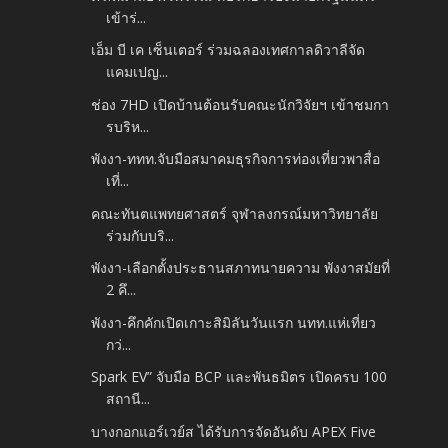
เข้าร่...
เอ็ม บี เค เซ็นเตอร์ ร่วมฉลองเทศกาลดิวาลีจัด
แคมเปญ...
ช่อง 7HD เปิดบ้านต้อนรับคณะนักวิจัยฯ เข้าชมกา
รบริห...
พังงา-ททท.จับมือสมาคมธุรกิจการท่องเที่ยวพาสื่อ
เที่...
คณะทันตแพทยศาสตร์ จุฬาลงกรณ์มหาวิทยาลัย
ร่วมกับบริ...
พังงา-เลือกตั้งประธานสภาทนายความ พังงาสมัยที่
2 คึ...
พังงา-คึกคักเปิดเกาะสิมิลันวันแรก นทท.แห่เที่ยว
กว่...
Spark EV” จับมือ BCP และพันธมิตร เปิดครบ 100
สถานี...
บางกอกแอร์เวย์ส ได้รับการจัดอันดับ APEX Five