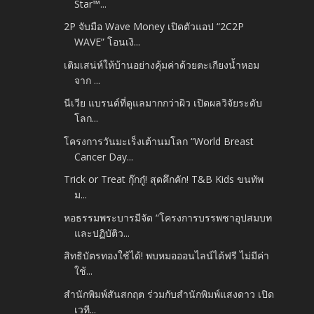
Star™...
2P จับมือ Wave Money เปิดตัวแอป “2C2P
WAVE” โอนเงิ...
เติมเสน่ห์ให้บ้านอย่างคุ้มค่าด้วยตะเกียงน้ำหอม
จาก ...
นีเวีย แบรนด์ที่ดูแลมากกว่าผิว เปิดผลวิจัยระดับ
โลก...
โครงการวันมะเร็งเต้านมโลก “World Breast
Cancer Day...
Trick or Treat กุ๊กกู๋! สุดคึกคัก! T&B Kids ขนทัพ
ม...
หอธรรมพระบารมีจัด “โครงการบรรพชาอุปสมบท
และปฏิบัติว...
สิทธิบัตรทองใช้ได้! พบหมอออนไลน์ได้ฟรี ไม่มีค่า
ใช้...
สำนักพิมพ์สันสกฤต ร่วมกับสำนักพิมพ์แสงดาว เปิด
เวที...