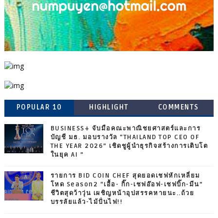
POPULAR 10
HIGHLIGHT
COMMENTS
BUSINESS+ จับมือคณะพาณิชยศาสตร์และการ
บัญชี มธ. มอบรางวัล “THAILAND TOP CEO OF
THE YEAR 2026” เชิดชูผู้นำธุรกิจสร้างการเติบโต
ในยุค AI ”
รายการ BID COIN CHEF สุดยอดเชฟหักเหลี่ยม
โหด Season2 “เอื้อ- กิ๊ก-เชฟอ๊อฟ-เชฟบิ๊ก-มีน”
ชีวิตสุดว้าวุ่น เผชิญหน้าอุปสรรคหายนะ..ถ้วย
บรรลัยแล้ว-ไม้ปั่นไฟ!!