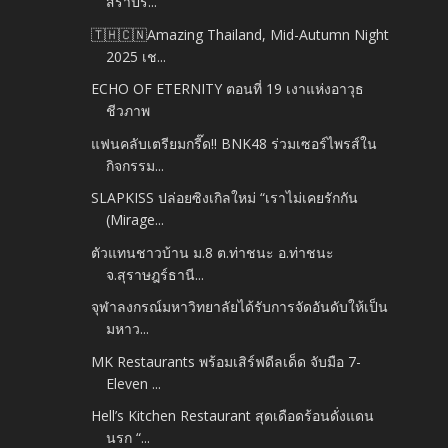
สร้าปร...
🇹🇭🇨🇳Amazing Thailand, Mid-Autumn Night
2025 เช...
ECHO OF ETERNITY ตอนที่ 19 เงาแห่งอาวุธ
ชีวภาพ
แฟนคลับเตรียมกรี๊ด!! BNK48 ร่วมเซอร์ไพรส์ใน
กิจกรรม...
SLAPKISS ปล่อยซิงเกิลใหม่ “เราไม่เคยรักกัน
(Mirage...
ตัวแทนชาวบ้าน ม.8 ต.ท่าชนะ อ.ท่าชนะ
จ.สุราษฎร์ธานี...
จุฬาลงกรณ์มหาวิทยาลัยได้รับการจัดอันดับให้เป็น
มหาว...
MK Restaurants พร้อมเสิร์ฟดีลเด็ด จับมือ 7-
Eleven ...
Hell’s Kitchen Restaurant สุดเดือดร้อนดั่งแดน
นรก “...