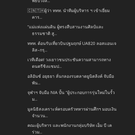
พิธีบวงส...
🇨🇳🇹🇭ผู้ว่า ททท. นำทีมผู้บริหาร ฯ เข้าเยี่ยม
คาร...
“แม่แห่งแผ่นดิน ผู้ทรงสืบสานงานศิลป์และ
ธรรมชาติ สู...
ททท. ต้อนรับเที่ยวบินปฐมฤกษ์ UA820 ลอสแอนเจ
ลิส–กรุ...
เวทีเดือด! วงเยาวชนประชันความสามารถทาง
ดนตรีชิงแชมป...
อลิอันซ์ อยุธยา ลั่นกลองรบตลาดยูนิตลิงค์ จับมือ
พัน...
จุฬาฯ จับมือ NIA ปั้น “ผู้ประกอบการรุ่นใหม่ในรั้ว
ม...
มูลนิธิสงเคราะห์ครอบครัวทหารผ่านศึกฯ มอบเงิน
จำนวน...
คณะผู้บริหาร และพนักงานกลุ่มบริษัท เอ็ม บี เค
ร่วม...