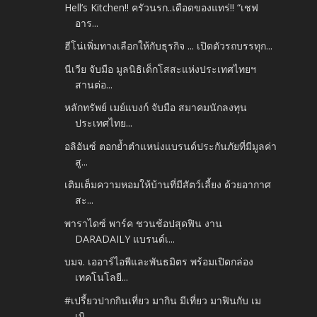
Hell’s Kitchen!! ครัวนรก..เดือดของแทร่!! “เชฟ
อาร...
ฮีโน่เพิ่มทางเลือกให้กับธุรกิจ ... เปิดตัวรถบรรทุก...
นีเวีย จับมือ มูลนิธิเด็กโสสะแห่งประเทศไทยฯ
สานต่อ...
หลักทรัพย์ เมย์แบงก์ จับมือ สมาคมนักลงทุน
ประเทศไทย...
อลิอันซ์ ตอกย้ำตำแหน่งแบรนด์ประกันภัยที่มีมูลค่า
สู...
เติมเต็มความหอมให้บ้านที่มีสัตว์เลี้ยง ด้วยอากาศ
สะ...
พาราไดซ์ พาร์ค ชวนช้อปสุดฟิน งาน
DARADAILY แบรนด์เ...
บมจ. เออาร์ไอพีและพันธมิตร พร้อมเปิดกล่อง
เทคโนโลยี...
#เปรี้ยวปากกินเที่ยว มากิน มีเที่ยว มาฟินกับ เม
เบิ...