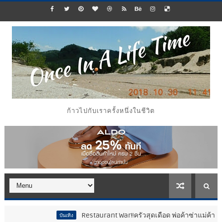
ก้าวไปกับเราครั้งหนึ่งในชีวิต
Restaurant War!!ครัวสุดเดือด พ่อค้าซ่าแม่ค้าแซ่บ..สติหลุด
บันเทิง