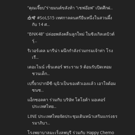
“คุณเจี๊ยบ”ร่ายมนต์ขลังท้า “เชฟอ๊อฟ” เปิดศึกฝ...
🎪🪇 #SoLS15 เทศกาลดนตรียืนหนึ่งในสวนผึ้ง
กับ 14 ศ...
“BNK48” ปล่อยพลังคลื่นลูกใหม่ ในซิงเกิลเดบิวต์
รุ่...
ริเวอร์เดล มารีน่า ผนึกกำลังร่วมกรมเจ้าท่า โรง
เรี...
เดอะไนน์ เซ็นเตอร์ พระราม 9 ต้อนรับปิดเทอม
ชวนเด็ก...
เปรี้ยวปากมีซี-นุนิวเป็นของตัวเองแล้ว เอาใจด้อม
ซนซ...
แอ็กซอลตา ร่วมกับ บริษัท โตโยต้า มอเตอร์
ประเทศไทย...
LINE ประเทศไทยจัดประชุมเดินหน้าเสริมแกร่งธร
รมาภิบา...
โรงพยาบาลมะเร็งลพบุรี ร่วมกับ Happy Chemo