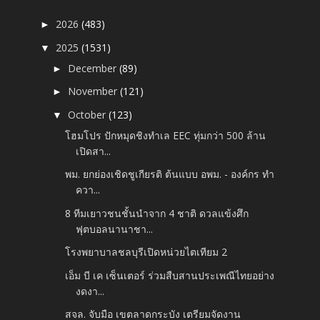
2026
(483)
►
2025
(1531)
▼
December
(89)
►
November
(121)
►
October
(123)
▼
โฮมโปร ปักหมุดชิงทำเล EEC ทุ่มกว่า 500 ล้าน
เปิดสา...
พม. ยกย่องเชิดชูเกียรติ ต้นแบบ อพม. - องค์กร ทำ
ควา...
8 ทีมเยาวชนชั้นนำจาก 4 ชาติ ดวลแข้งศึก
ฟุตบอลนานาชา...
โรงพยาบาลชลบุรีเปิดหน่วยไตเทียม 2
เอ็ม บี เค เซ็นเตอร์ ร่วมสืบสานประเพณีไทยอย่าง
งดงา...
สจล. จับมือ เขตลาดกระบัง เตรียมจัดงาน