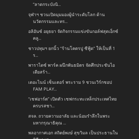
“ลาดกระบังนิ...
จุฬาฯ ชวนเปิดมุมมองผู้นำระดับโลก ด้าน
นวัตกรรมและทร...
อลิอันซ์ อยุธยา จัดกิจกรรมแข่งขันกอล์ฟสุดเอ็กซ์
คลู...
ชาวปทุมฯ ยกนิ้ว “ร้านโคตรปู ซีฟู้ด” ให้เป็นที่ 1
ร...
พาราไดซ์ พาร์ค ผนึกพันธมิตร จัดศึกประชันไอ
เดียสร้า...
เดอะไนน์ เซ็นเตอร์ พระราม 9 ชวนเวิร์กชอป
FAM PLAY...
“เชฟอาร์ต” เปิดตัว เชฟกระทะเหล็กประเทศไทย
ครบรสชา...
สจล. ถวายความอาลัย และน้อมรำลึกในพระ
มหากรุณาธิคุณ ...
พลอากาศเอก สถิตย์พงษ์ สุขวิมล เป็นประธานใน