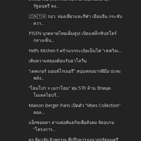
รัฐมนตรี ลง...
🇨🇳🇹🇭 รมว. ท่องเที่ยวและกีฬา เยือนจีน กระชับ
ควา...
PISEN บุกตลาดไทยเต็มสูบ! เปิดแฟล็กชิปสโตร์
กลางเซ็น...
Hell’s Kitchen !! ครัวนรกระเบิดเป็นไฟ “เชฟวิลเ...
เติมความสยองต้อนรับฮาโลวีน
“เดคเกอร์ มอนต์โกเมอรี” หนุ่มหล่อมากฝีมือ ปะทะ
พลัง...
“โฮมโปร x เมกาโฮม” ทุ่ม 570 ล้าน ปักหมุด
โมเดลไฮบริ...
Maison Berger Paris เปิดตัว “Vibes Collection”
คอล...
แอ็กซอลตา สานต่อพันธกิจเพื่อสังคม จัดอบรม
“โครงการ...
ดร.หิมาลัย ผิวพรรณ ที่ปรึกษารองนายกรัฐมนตรี