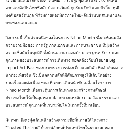
โดยอีกหนึ่งไฮไลต์ของค่ำคืนคือการร่วมพูดคุยและแสดงโชว์พิเศษ
จากสองศิลปินไทยชื่อดัง ป้อง–ณวัฒน์ กุลรัตนรักษ์ และ บิวกิ้น–พุฒิ
พงศ์ อัสสรัตนกุล ที่ร่วมถ่ายทอดมิตรภาพไทย–จีนผ่านบทสนทนาและ
บทเพลงแสนอบอุ่น
กิจกรรมนี้ เป็นส่วนหนึ่งของโครงการ Nihao Month ซึ่งสะท้อนพลัง
ความร่วมมือของ ภาครัฐ ภาคเอกชนและภาคประชาชน ที่มุ่งสร้าง
ความเชื่อมั่นในทุกมิติ ทั้งด้านความปลอดภัย มาตรฐานบริการ และ
คุณภาพของประสบการณ์การเดินทาง สอดคล้องกับนโยบาย Big
Impact Act Fast ของกระทรวงการท่องเที่ยวและกีฬา ที่ผลักดันตลาด
นักท่องเที่ยวจีน ซึ่งเป็นตลาดหลักที่มีศักยภาพสูงให้เติบโตอย่าง
รวดเร็วและต่อเนื่อง ขณะที่ ททท. เดินหน้าขับเคลื่อนโครงการ
Nihao Month เพื่อกระตุ้นการเดินทางและสร้างภาพลักษณ์
ประเทศไทยให้เป็นจุดหมายปลายทางแห่งมิตรภาพ วัฒนธรรม และ
ประสบการณ์คุณภาพที่น่าประทับใจในทุกครั้งที่มาเยือน
🎯 ททท. ยังคงมุ่งเดินหน้าสร้างความเชื่อมั่นภายใต้โครงการ
“Trusted Thailand” ย้ำภาพลักษณ์ประเทศไทยในฐานะจุดหมาย