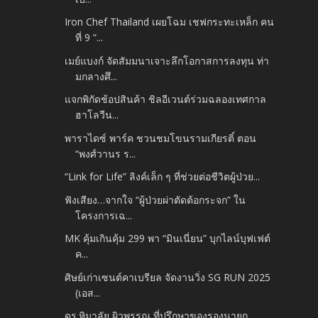
Iron Chef Thailand เผยโฉม เชฟกระทะเหล็ก คน
ที่ 9 “...
เมย์แบงก์ จัดสัมมนาเจาะลึกโอกาสการลงทุน ท่า
มกลางศึ...
แจกพิกัดช้อปสินค้า ชิลอีเวนต์ร่วมฉลองเทศกาล
ฮาโลวีน...
พาราไดซ์ พาร์ค ชวนชมโขนรามเกียรติ์ ตอน
“พงศ์วานร ร...
“Link for Life” ลิงค์เล็ก ๆ ที่ช่วยต่อชีวิตผู้ป่วย...
ฟังเสียง…จากใจ “ผู้ป่วยผ่าตัดต้อกระจก” ใน
โครงการเฉ...
MK คุ้มเกินคุ้ม 299 พา “มินเนี่ยน” บุกไลน์บุฟเฟต์
ค...
ศิษย์เก่าเซนต์คาเบรียล จัดงานวิ่ง SG RUN 2025
(เอส...
ดร.หิมาลัย ผิวพรรณ ที่ปรึกษาของรองนายก