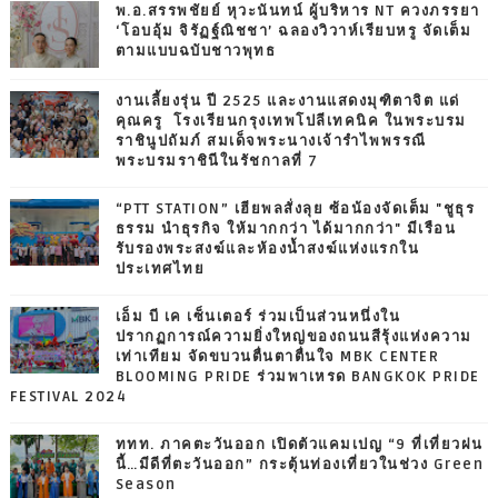
พ.อ.สรรพชัยย์ หุวะนันทน์ ผู้บริหาร NT ควงภรรยา
‘โอบอุ้ม จิรัฏฐ์ณิชชา’ ฉลองวิวาห์เรียบหรู จัดเต็ม
ตามแบบฉบับชาวพุทธ
งานเลี้ยงรุ่น ปี 2525 และงานแสดงมุฑิตาจิต แด่
คุณครู โรงเรียนกรุงเทพโปลีเทคนิค ในพระบรม
ราชินูปถัมภ์ สมเด็จพระนางเจ้ารำไพพรรณี
พระบรมราชินีในรัชกาลที่ 7
“PTT STATION” เฮียพลสั่งลุย ซ้อน้องจัดเต็ม "ชูธุร
ธรรม นำธุรกิจ ให้มากกว่า ได้มากกว่า" มีเรือน
รับรองพระสงฆ์และห้องน้ำสงฆ์แห่งแรกใน
ประเทศไทย
เอ็ม บี เค เซ็นเตอร์ ร่วมเป็นส่วนหนึ่งใน
ปรากฏการณ์ความยิ่งใหญ่ของถนนสีรุ้งแห่งความ
เท่าเทียม จัดขบวนตื่นตาตื่นใจ MBK CENTER
BLOOMING PRIDE ร่วมพาเหรด BANGKOK PRIDE
FESTIVAL 2024
ททท. ภาคตะวันออก เปิดตัวแคมเปญ “9 ที่เที่ยวฝน
นี้…มีดีที่ตะวันออก” กระตุ้นท่องเที่ยวในช่วง Green
Season