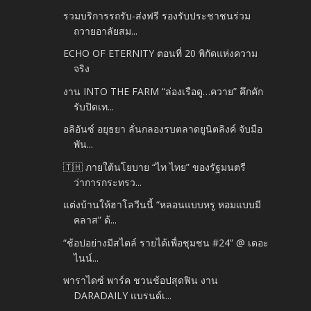
รวมบริการรถรับ-ส่งฟรี รองรับประชาชนร่วม
ถวายอาลัยสม...
ECHO OF ETERNITY ตอนที่ 20 พิกัดแห่งความ
จริง
งาน INTO THE FARM “ล่องเรือดู…ควาย” คึกคัก
รับปิดเท...
อลิอันซ์ อยุธยา ลั่นกลองรบตลาดยูนิตลิงค์ จับมือ
พัน...
🇹🇭 ภายใต้นโยบาย “ไท ไทย” ของรัฐมนตรี
ว่าการกระทรว...
แต่งบ้านให้ฮาโลวีนนี้ “หลอนแบบหรู หอมแบบมี
คลาส” ด้...
“ช้อปอย่างมีสไตล์ รายได้เพื่อชุมชน #24” @ เดอะ
ไนน์...
พาราไดซ์ พาร์ค ชวนช้อปสุดฟิน งาน
DARADAILY แบรนด์เ...