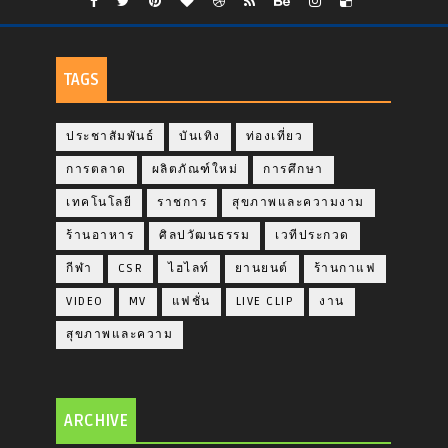
TAGS
ประชาสัมพันธ์
บันเทิง
ท่องเที่ยว
การตลาด
ผลิตภัณฑ์ใหม่
การศึกษา
เทคโนโลยี
ราชการ
สุขภาพและความงาม
ร้านอาหาร
ศิลปวัฒนธรรม
เวทีประกวด
กีฬา
CSR
ไฮไลท์
ยานยนต์
ร้านกาแฟ
VIDEO
MV
แฟชั่น
LIVE CLIP
งาน
สุขภาพและความ
ARCHIVE