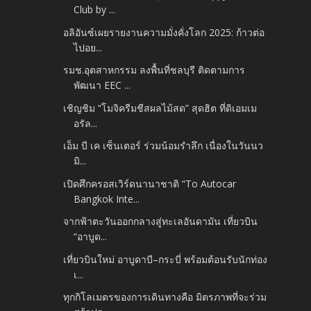
Club by ...
อลิอันซ์เผยรายงานความมั่งคั่งโลก 2025: ก้าวต่อ
ไปอย...
รมช.อุตสาหกรรม ลงพื้นที่ชลบุรี ติดตามการ
พัฒนา EEC ...
เชิญชิม “โมจิครีมชีสผลไม้สด” สุดฮิต ที่ดิเอมเม
อรัล...
เอ็ม บี เค เซ็นเตอร์ ร่วมน้อมรำลึก เนื่องในวันนว
มิ...
เปิดศึกครอสเวิร์ดนานาชาติ “To Autocar
Bangkok Inte...
จากฟ้าตะวันออกกลางสู่ทะเลอันดามัน เที่ยวบิน
“อาบูด...
เที่ยวบินใหม่ อาบูดาบี–กระบี่ พร้อมต้อนรับนักท่อง
เ...
ทุกกิโลเมตรของการเดินทางคือ มิตรภาพที่จะร่วม