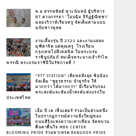
พ.อ.สรรพชัยย์ หุวะนันทน์ ผู้บริหาร
NT ควงภรรยา ‘โอบอุ้ม จิรัฏฐ์ณิชชา’
ฉลองวิวาห์เรียบหรู จัดเต็มตามแบบ
ฉบับชาวพุทธ
งานเลี้ยงรุ่น ปี 2525 และงานแสดง
มุฑิตาจิต แด่คุณครู โรงเรียน
กรุงเทพโปลีเทคนิค ในพระบรม
ราชินูปถัมภ์ สมเด็จพระนางเจ้ารำไพ
พรรณี พระบรมราชินีในรัชกาลที่ 7
“PTT STATION” เฮียพลสั่งลุย ซ้อน้อง
จัดเต็ม "ชูธุรธรรม นำธุรกิจ ให้
มากกว่า ได้มากกว่า" มีเรือนรับรอง
พระสงฆ์และห้องน้ำสงฆ์แห่งแรกใน
ประเทศไทย
เอ็ม บี เค เซ็นเตอร์ ร่วมเป็นส่วนหนึ่ง
ในปรากฏการณ์ความยิ่งใหญ่ของ
ถนนสีรุ้งแห่งความเท่าเทียม จัดขบวน
ตื่นตาตื่นใจ MBK CENTER
BLOOMING PRIDE ร่วมพาเหรด BANGKOK PRIDE