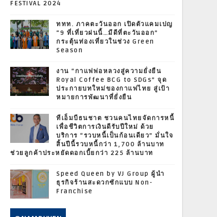
FESTIVAL 2024
ททท. ภาคตะวันออก เปิดตัวแคมเปญ
“9 ที่เที่ยวฝนนี้…มีดีที่ตะวันออก”
กระตุ้นท่องเที่ยวในช่วง Green
Season
งาน “กาแฟพ่อหลวงสู่ความยั่งยืน
Royal Coffee BCG to SDGs” จุด
ประกายบทใหม่ของกาแฟไทย สู่เป้า
หมายการพัฒนาที่ยั่งยืน
ทีเอ็มบีธนชาต ชวนคนไทยจัดการหนี้
เพื่อชีวิตการเงินดีรับปีใหม่ ด้วย
บริการ “รวบหนี้เป็นก้อนเดียว” มั่นใจ
สิ้นปีนี้รวบหนี้กว่า 1,700 ล้านบาท
ช่วยลูกค้าประหยัดดอกเบี้ยกว่า 225 ล้านบาท
Speed Queen by VJ Group ผู้นำ
ธุรกิจร้านสะดวกซักแบบ Non-
Franchise