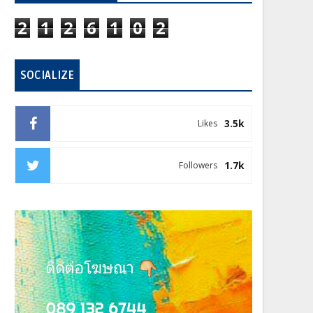
2
1
2
6
1
0
2
SOCIALIZE
3.5k
Likes
1.7k
Followers