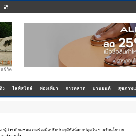
ในชีวิต
ทิง
ไลฟ์สไตล์
ท่องเที่ยว
การตลาด
ยานยนต์
สุขภาพ
รับรองผู้ว่าฯ เยี่ยมชมความร่วมมือปรับปรุงภูมิทัศน์แยกปทุมวัน ขานรับนโยบาย
มชนคาร์บอนต่ำ