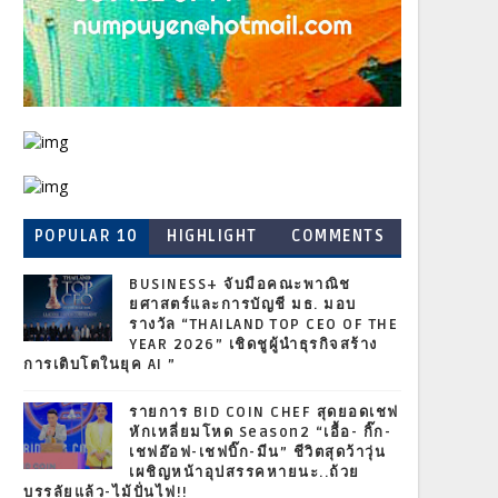
POPULAR 10
HIGHLIGHT
COMMENTS
BUSINESS+ จับมือคณะพาณิช
ยศาสตร์และการบัญชี มธ. มอบ
รางวัล “THAILAND TOP CEO OF THE
YEAR 2026” เชิดชูผู้นำธุรกิจสร้าง
การเติบโตในยุค AI ”
รายการ BID COIN CHEF สุดยอดเชฟ
หักเหลี่ยมโหด Season2 “เอื้อ- กิ๊ก-
เชฟอ๊อฟ-เชฟบิ๊ก-มีน” ชีวิตสุดว้าวุ่น
เผชิญหน้าอุปสรรคหายนะ..ถ้วย
บรรลัยแล้ว-ไม้ปั่นไฟ!!