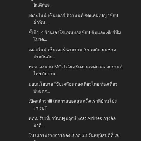
ยินดีกับจ...
เดอะไนน์ เซ็นเตอร์ ติวานนท์ จัดแคมเปญ “ช้อป
ฉ่ำฟิน ...
ชี้เป้า! 4 ร้านเอาใจแฟนบอลช้อป ชิมและเชียร์ทีม
โปรด...
เดอะไนน์ เซ็นเตอร์ พระราม 9 ร่วมกับ ธนชาต
ประกันภัย...
ททท. ลงนาม MOU ส่งเสริมงานเทศกาลสงกรานต์
ไทย กับงาน...
มอบนโยบาย “ขับเคลื่อนท่องเที่ยวไทย ท่องเที่ยว
ปลอดภ...
เปิดแล้ววว!!! เทศกาลบอลลูนครั้งแรกที่บ้านโป่ง
ราชบุรี
ททท. รับเที่ยวบินปฐมฤกษ์ Scat Airlines กรุงอัล
มาตี...
โปรแกรมรายการช่อง 3 กด 33 วันพฤหัสบดีที่ 20