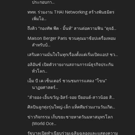
ประกอบกา...
ททท. ร่วมงาน THAI Networking สร้างพันธมิตร
เพิ่มโอ...
ถึงคิว “กองทัพ พีค - มิ้นท์” สานต่อความฟิน “ดุจอั...
Maison Berger Paris ชวนคุณมาช้อปเครื่องหอม
สำหรับบ้...
เสริมความมั่นใจในทุกเรื่องตั้งแต่เริ่มเปิดแอป! ชว...
อลิอันซ์ เปิดตัวรายงานสถานการณ์ธุรกิจประกัน
ทั่วโลก...
เอ็ม บี เค เซ็นเตอร์ ชวนชมการแสดง “โขน”
นาฏยศาสตร์...
"ลำยอง​-เอิ้นขวัญ​-อิสร์​-จอย​ บียอนด์-สาวน้อย​ สิ...
ศิลปินลูกทุ่งรุ่นใหญ่​-เล็ก​ แท็คทีมร่วมงานวันเกิด...
ข่าวกิจกรรม เก็บขยะชายหาดวันมหาสมุทรโลก
(World Oce...
รัฐบาลเปิดทำเนียบร่วมเฉลิมฉลองและแสดงความ