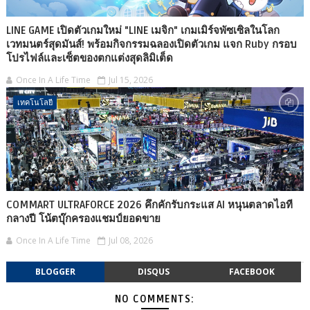
LINE GAME เปิดตัวเกมใหม่ "LINE เมจิก" เกมเมิร์จพัซเซิลในโลก
เวทมนตร์สุดมันส์! พร้อมกิจกรรมฉลองเปิดตัวเกม แจก Ruby กรอบ
โปรไฟล์และเซ็ตของตกแต่งสุดลิมิเต็ด
Once In A Life Time
Jul 15, 2026
เทคโนโลยี
COMMART ULTRAFORCE 2026 คึกคักรับกระแส AI หนุนตลาดไอที
กลางปี โน้ตบุ๊กครองแชมป์ยอดขาย
Once In A Life Time
Jul 08, 2026
BLOGGER
DISQUS
FACEBOOK
NO COMMENTS: