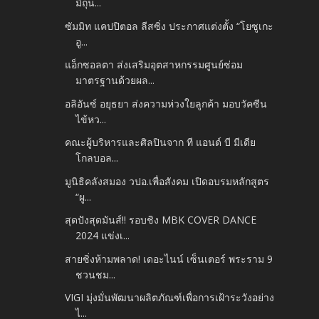
มิถุน...
ซัมมิท แคปปิตอล ลีสซิ่ง ประกาศแต่งตั้ง “โยซูเกะ
อู...
แอ็กซอลตา ส่งเสริมอุตสาหกรรมศูนย์ซ่อม
มาตรฐานด้วยผล...
อลิอันซ์ อยุธยา ส่งความห่วงใยลูกค้า มอบวัคซีน
ไข้หว...
คณะผู้บริหารและศิลปินจาก ที แอนด์ บี มีเดีย
โกลบอล...
มูนิธิคลังสมอง วปอ.เพื่อสังคม เปิดอบรมหลักสูตร
“ผู...
สุดปังสุดมันส์!! รอบชิง MBK COVER DANCE
2024 แข่งเ...
สายซิ่งห้ามพลาด! เดอะไนน์ เซ็นเตอร์ พระราม 9
ชวนชม...
VIGI มุ่งมั่นพัฒนาผลิตภัณฑ์เพื่อการเฝ้าระวังอย่าง
ไ...