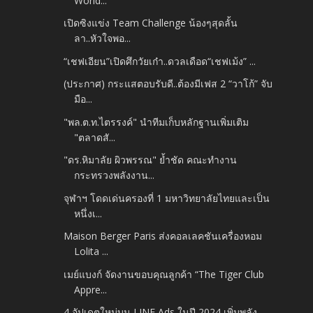
World...
เปิดซิงแข่ง Team Challenge น้องๆสุดลั้น
ลา..หัวใจพอ...
“เชฟเอียน”เปิดศึกวัยเก๋า..ดวลเดือด“เชฟเม้ง” ...
(ประกาศ) กระแสตอบรับดี..ต้องมีเฟส 2 “วาโก้” จับ
มือ...
"พล.ต.ท.ไตรรงค์" นำทีมเก็บหลักฐานเพิ่มเติม
"ตลาดสั...
"ดร.หิมาลัย ผิวพรรณ" ย้ำชัด คณะทำงาน
กระทรวงพลังงาน...
จุฬาฯ โดดเด่นครองที่ 1 มหาวิทยาลัยไทยและเป็น
หนึ่งเ...
Maison Berger Paris ส่งคอลเลคชันเครื่องหอม
Lolita ...
เมย์แบงก์ จัดงานขอบคุณลูกค้า “The Tiger Club
Appre...
4 อัปเดตใหม่บน LINE Ads ในปี 2024 เพิ่มพลัง