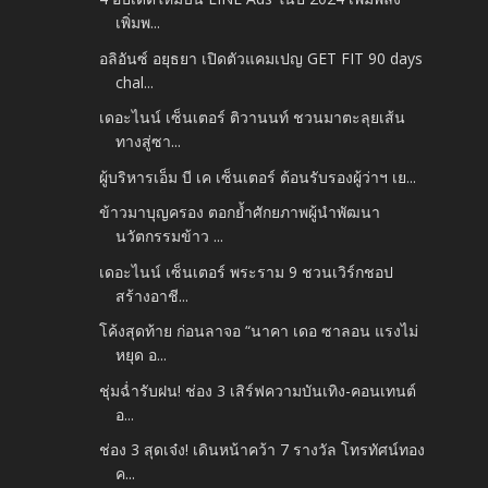
เพิ่มพ...
อลิอันซ์ อยุธยา เปิดตัวแคมเปญ GET FIT 90 days
chal...
เดอะไนน์ เซ็นเตอร์ ติวานนท์ ชวนมาตะลุยเส้น
ทางสู่ซา...
ผู้บริหารเอ็ม บี เค เซ็นเตอร์ ต้อนรับรองผู้ว่าฯ เย...
ข้าวมาบุญครอง ตอกย้ำศักยภาพผู้นำพัฒนา
นวัตกรรมข้าว ...
เดอะไนน์ เซ็นเตอร์ พระราม 9 ชวนเวิร์กชอป
สร้างอาชี...
โค้งสุดท้าย ก่อนลาจอ “นาคา เดอ ซาลอน แรงไม่
หยุด อ...
ชุ่มฉ่ำรับฝน! ช่อง 3 เสิร์ฟความบันเทิง-คอนเทนต์
อ...
ช่อง 3 สุดเจ๋ง! เดินหน้าคว้า 7 รางวัล โทรทัศน์ทอง
ค...