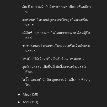
เอ็ม บี เค ร่วมมือกับจังหวัดปทุมธานีและพันธมิตร
ท...
เบอร์เจอร์ โพรดักส์ (ประเทศไทย) เปิดตัวเครื่อง
หอมส...
อลิอันซ์ อยุธยา มอบสินไหมทดแทน กรณีรถตู้รับ-
ส่ง นั...
ชบาบางกอก โชว์เคสนวัตกรรมเครื่องดื่มสำหรับ
ทุกวัย ม...
“เชฟไก่” ไฝ้เดือด!!เปิดศึกเร้าร้อน “เชฟเอก” ...
ศูนย์คุณธรรม เปิดพื้นที่ นักสื่อสารสร้างสรรค์
สังคม...
“อ.อี๊ด-เสธ.ณุ” นำทีม ลูกหลานบ้านสี่เสาฯ ทำบุญ
ให...
May
(158)
►
April
(113)
►