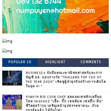
POPULAR 10
HIGHLIGHT
COMMENTS
BUSINESS+ จับมือคณะพาณิชยศาสตร์และการ
บัญชี มธ. มอบรางวัล “THAILAND TOP CEO OF
THE YEAR 2026” เชิดชูผู้นำธุรกิจสร้างการเติบโต
ในยุค AI ”
รายการ BID COIN CHEF สุดยอดเชฟหักเหลี่ยม
โหด Season2 “เอื้อ- กิ๊ก-เชฟอ๊อฟ-เชฟบิ๊ก-มีน”
ชีวิตสุดว้าวุ่น เผชิญหน้าอุปสรรคหายนะ..ถ้วย
บรรลัยแล้ว-ไม้ปั่นไฟ!!