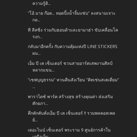
ความรู้ดิ...
“โอ้ มาย ก๊อด... ทอดปิ้งน้ำจิ้มแซ่บ” ลงสนามเจาะ
กล...
ที ลีสซิ่ง ร่วมกับฮอนด้าและยามาฮ่า ขับเคลื่อนโค
รงก...
กลับมาอีกครั้ง กับความคุ้มแห่งปี LINE STICKERS
ผน...
เอ็ม บี เค เซ็นเตอร์ ชวนสายอาร์ตเสพงานศิลป์
หลากแขน...
“เชฟบุญธรรม” หวนคืนสังเวียน “คิทเช่นสเตเดี่ยม”
...
พาราไดซ์ พาร์ค สร้างสุข สร้างคุณค่า ส่งเสริม
ศักยภา...
คึกคักคับคั่งเอ็ม บี เค เซ็นเตอร์ !! รวมพลคอสเพล
ย์...
เดอะไนน์ เซ็นเตอร์ พระราม 9 ศูนย์การค้าใน
เครือเอ็ม...