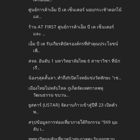
ศูนย์การค้าเอ็ม บี เค เซ็นเตอร์ มอบกระเช้าดอกไม้
แส...
ร้าน AT FIRST ศูนย์การค้าเอ็ม บี เค เซ็นเตอร์
และ ...
เอ็ม บี เค รับเกียรติบัตรองค์กรที่ทำคุณประโยชน์
เพื...
สจล. อันดับ 1 มหาวิทยาลัยไทย 6 สาขาวิชา ที่นัก
เรี...
น้องๆสุดลั้นลา..ทำถึง!!เปิดโจทย์แข่งวัดทักษะ “เช...
เมืองไทยไม่หลับไหล ภูเก็ตจัดเทศกาลพหุ
วัฒนธรรม ขบวน...
ยูสตาร์ (USTAR) จัดงานก้าวเข้าสู่ปีที่ 23 เปิดตัว
พ...
สรุปข้อมูลการท่องเที่ยวภายใต้กิจกรรม “9X9 มุม
ลับ เ...
ททท.เปิดมุมลับเที่ยวหน้าฝนภาคตะวันออกชวน