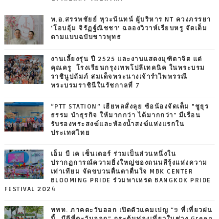
พ.อ.สรรพชัยย์ หุวะนันทน์ ผู้บริหาร NT ควงภรรยา
‘โอบอุ้ม จิรัฏฐ์ณิชชา’ ฉลองวิวาห์เรียบหรู จัดเต็ม
ตามแบบฉบับชาวพุทธ
งานเลี้ยงรุ่น ปี 2525 และงานแสดงมุฑิตาจิต แด่
คุณครู โรงเรียนกรุงเทพโปลีเทคนิค ในพระบรม
ราชินูปถัมภ์ สมเด็จพระนางเจ้ารำไพพรรณี
พระบรมราชินีในรัชกาลที่ 7
“PTT STATION” เฮียพลสั่งลุย ซ้อน้องจัดเต็ม "ชูธุร
ธรรม นำธุรกิจ ให้มากกว่า ได้มากกว่า" มีเรือน
รับรองพระสงฆ์และห้องน้ำสงฆ์แห่งแรกใน
ประเทศไทย
เอ็ม บี เค เซ็นเตอร์ ร่วมเป็นส่วนหนึ่งใน
ปรากฏการณ์ความยิ่งใหญ่ของถนนสีรุ้งแห่งความ
เท่าเทียม จัดขบวนตื่นตาตื่นใจ MBK CENTER
BLOOMING PRIDE ร่วมพาเหรด BANGKOK PRIDE
FESTIVAL 2024
ททท. ภาคตะวันออก เปิดตัวแคมเปญ “9 ที่เที่ยวฝน