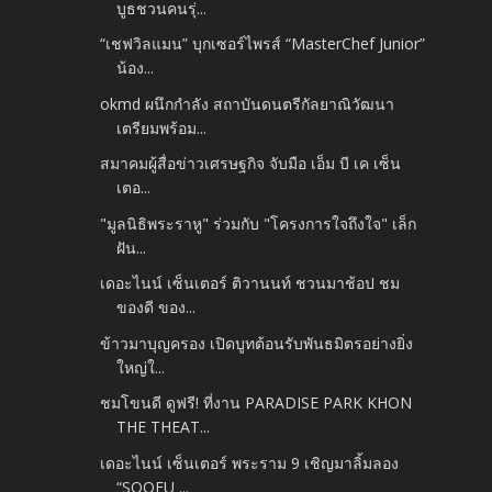
บูธชวนคนรุ่...
“เชฟวิลแมน” บุกเซอร์ไพรส์ “MasterChef Junior”
น้อง...
okmd ผนึกกำลัง สถาบันดนตรีกัลยาณิวัฒนา
เตรียมพร้อม...
สมาคมผู้สื่อข่าวเศรษฐกิจ จับมือ เอ็ม บี เค เซ็น
เตอ...
"มูลนิธิพระราหู" ร่วมกับ "โครงการใจถึงใจ" เล็ก
ฝัน...
เดอะไนน์ เซ็นเตอร์ ติวานนท์ ชวนมาช้อป ชม
ของดี ของ...
ข้าวมาบุญครอง เปิดบูทต้อนรับพันธมิตรอย่างยิ่ง
ใหญ่ใ...
ชมโขนดี ดูฟรี! ที่งาน PARADISE PARK KHON
THE THEAT...
เดอะไนน์ เซ็นเตอร์ พระราม 9 เชิญมาลิ้มลอง
“SOOFU ...