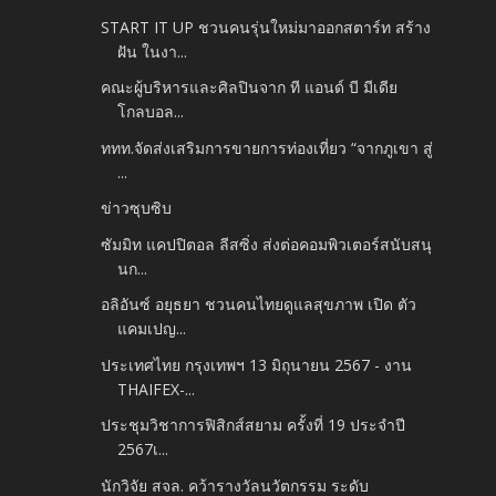
START IT UP ชวนคนรุ่นใหม่มาออกสตาร์ท สร้าง
ฝัน ในงา...
คณะผู้บริหารและศิลปินจาก ที แอนด์ บี มีเดีย
โกลบอล...
ททท.จัดส่งเสริมการขายการท่องเที่ยว “จากภูเขา สู่
...
ข่าวซุบซิบ
ซัมมิท แคปปิตอล ลีสซิ่ง ส่งต่อคอมพิวเตอร์สนับสนุ
นก...
อลิอันซ์ อยุธยา ชวนคนไทยดูแลสุขภาพ เปิด ตัว
แคมเปญ...
ประเทศไทย กรุงเทพฯ 13 มิถุนายน 2567 - งาน
THAIFEX-...
ประชุมวิชาการฟิสิกส์สยาม ครั้งที่ 19 ประจำปี
2567เ...
นักวิจัย สจล. คว้ารางวัลนวัตกรรม ระดับ