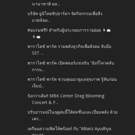
นานาชาติ ผล...
บริษัท ยูนิไทยชิปยาร์ดฯ จัดกิจกรรมเพื่อสิ่ง
แวดล้อม...
#อบรมฟรี‼️ สำหรับผู้ประกอบการรายย่อย 👩‍💼
👨‍💼
พาราไดซ์ พาร์ค รวมพลังธุรกิจเพื่อสังคม จับมือ
SET ...
พาราไดซ์ พาร์ค เปิดฟลอร์แข่งขัน “ยังก์ไหวคลับ
การแ...
พาราไดซ์ พาร์ค ชวนคุณมาดูแลสุขภาพ รู้ทันก่อน
เจ็บป่...
ปังกว่าเดิม!! MBK Center Drag Blooming
Concert & F...
ปรับอารมณ์ในฤดูฝนนี้ให้สดชื่นและเปี่ยมพลัง ด้วย
เคร...
เตรียมความฟิตให้พร้อม!! กับ “Allianz Ayudhya