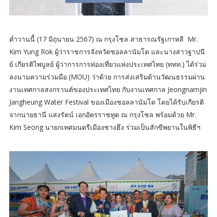
ค่ำวานนี้ (17 มิถุนายน 2567) ณ กรุงโซล สาธารณรัฐเกาหลี Mr.
Kim Yung Rok ผู้ว่าราชการจังหวัดชอลลานัมโด และนางสาวฐาปนี
ย์ เกียรติไพบูลย์ ผู้ว่าการการท่องเที่ยวแห่งประเทศไทย (ททท.) ได้ร่วม
ลงนามความร่วมมือ (MOU) ว่าด้วย การส่งเสริมด้านวัฒนธรรมผ่าน
งานเทศกาลสงกรานต์ของประเทศไทย กับงานเทศกาล Jeongnamjin
Jangheung Water Festival ของเมืองชอลลานัมโด โดยได้รับเกียรติ
จากนายธานี แสงรัตน์ เอกอัครราชทูต ณ กรุงโซล พร้อมด้วย Mr.
Kim Seong นายกเทศมนตรีเมืองชางฮึง ร่วมเป็นสักขีพยานในพิธีฯ