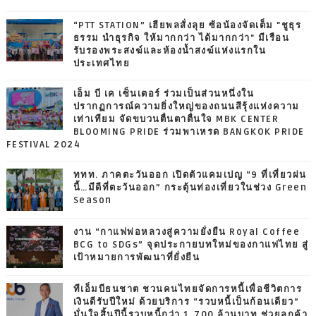
“PTT STATION” เฮียพลสั่งลุย ซ้อน้องจัดเต็ม "ชูธุร
ธรรม นำธุรกิจ ให้มากกว่า ได้มากกว่า" มีเรือน
รับรองพระสงฆ์และห้องน้ำสงฆ์แห่งแรกใน
ประเทศไทย
เอ็ม บี เค เซ็นเตอร์ ร่วมเป็นส่วนหนึ่งใน
ปรากฏการณ์ความยิ่งใหญ่ของถนนสีรุ้งแห่งความ
เท่าเทียม จัดขบวนตื่นตาตื่นใจ MBK CENTER
BLOOMING PRIDE ร่วมพาเหรด BANGKOK PRIDE
FESTIVAL 2024
ททท. ภาคตะวันออก เปิดตัวแคมเปญ “9 ที่เที่ยวฝน
นี้…มีดีที่ตะวันออก” กระตุ้นท่องเที่ยวในช่วง Green
Season
งาน “กาแฟพ่อหลวงสู่ความยั่งยืน Royal Coffee
BCG to SDGs” จุดประกายบทใหม่ของกาแฟไทย สู่
เป้าหมายการพัฒนาที่ยั่งยืน
ทีเอ็มบีธนชาต ชวนคนไทยจัดการหนี้เพื่อชีวิตการ
เงินดีรับปีใหม่ ด้วยบริการ “รวบหนี้เป็นก้อนเดียว”
มั่นใจสิ้นปีนี้รวบหนี้กว่า 1,700 ล้านบาท ช่วยลูกค้า