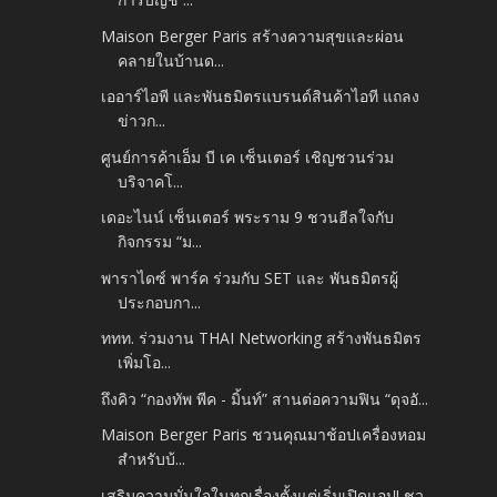
Maison Berger Paris สร้างความสุขและผ่อน
คลายในบ้านด...
เออาร์ไอพี และพันธมิตรแบรนด์สินค้าไอที แถลง
ข่าวก...
ศูนย์การค้าเอ็ม บี เค เซ็นเตอร์ เชิญชวนร่วม
บริจาคโ...
เดอะไนน์ เซ็นเตอร์ พระราม 9 ชวนฮีลใจกับ
กิจกรรม “ม...
พาราไดซ์ พาร์ค ร่วมกับ SET และ พันธมิตรผู้
ประกอบกา...
ททท. ร่วมงาน THAI Networking สร้างพันธมิตร
เพิ่มโอ...
ถึงคิว “กองทัพ พีค - มิ้นท์” สานต่อความฟิน “ดุจอั...
Maison Berger Paris ชวนคุณมาช้อปเครื่องหอม
สำหรับบ้...
เสริมความมั่นใจในทุกเรื่องตั้งแต่เริ่มเปิดแอป! ชว...