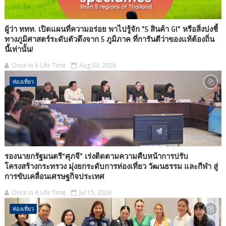
ผู้ว่า ททท. เปิดแผนที่ความอร่อย พาไปรู้จัก "5 สินค้า GI" หรือสิ่งบ่งชี้
ทางภูมิศาสตร์ระดับตัวตึงจาก 5 ภูมิภาค ที่การันตีว่าของแท้ต้องถิ่น
นี้เท่านั้น!
Once In A Life Time
Aug 04, 2026
ท่องเที่ยว
รองนายกรัฐมนตรี“ศุภจี” เร่งติดตามความคืบหน้าการปรับ
โครงสร้างกระทรวง มุ่งยกระดับการท่องเที่ยว วัฒนธรรม และกีฬา สู่
การขับเคลื่อนเศรษฐกิจประเทศ
Once In A Life Time
Jul 15, 2026
ท่องเที่ยว