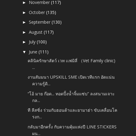
November
(117)
►
October
(135)
►
September
(130)
►
August
(117)
►
July
(100)
►
June
(111)
▼
คลินิครักษาสัตว์ เวท เเฟมิลี่ （Vet Family clinic)
...
งานสัมมนา UPSKILL SME เปิดเวทีแรก อัดแน่น
ความรู้ดิ...
“โอ้ มาย ก๊อด... ทอดปิ้งน้ำจิ้มแซ่บ” ลงสนามเจาะ
กล...
ที ลีสซิ่ง ร่วมกับฮอนด้าและยามาฮ่า ขับเคลื่อนโค
รงก...
กลับมาอีกครั้ง กับความคุ้มแห่งปี LINE STICKERS
ผน...