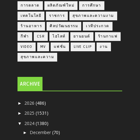
การตลาด
ผลิตภัณฑ์ใหม่
การศึกษา
เทคโนโลยี
ราชการ
สุขภาพและความงาม
ร้านอาหาร
ศิลปวัฒนธรรม
เวทีประกวด
กีฬา
CSR
ไฮไลท์
ยานยนต์
ร้านกาแฟ
VIDEO
MV
แฟชั่น
LIVE CLIP
งาน
สุขภาพและความ
ARCHIVE
2026
(486)
►
2025
(1531)
►
2024
(1380)
▼
December
(70)
►