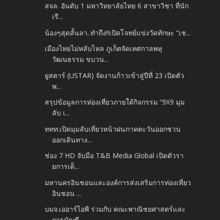
สจล. อันดับ 1 มหาวิทยาลัยไทย 6 สาขาวิชา ที่นัก
เรี...
น้องๆสุดลั้นลา..ทำถึง!!เปิดโจทย์แข่งวัดทักษะ “เช...
เมืองไทยไม่หลับไหล ภูเก็ตจัดเทศกาลพหุ
วัฒนธรรม ขบวน...
ยูสตาร์ (USTAR) จัดงานก้าวเข้าสู่ปีที่ 23 เปิดตัว
พ...
สรุปข้อมูลการท่องเที่ยวภายใต้กิจกรรม “9X9 มุม
ลับ เ...
ททท.เปิดมุมลับเที่ยวหน้าฝนภาคตะวันออกชวน
ออกเดินทาง...
ช่อง 7 HD จับมือ T&B Media Global เปิดตัวรา
ยการเด็...
มหานครอินชอนและองค์การส่งเสริมการท่องเที่ยว
อินชอน ...
บมจ.เออาร์ไอพี ร่วมกับ คณะพาณิชยศาสตร์และ
การบัญชี ...