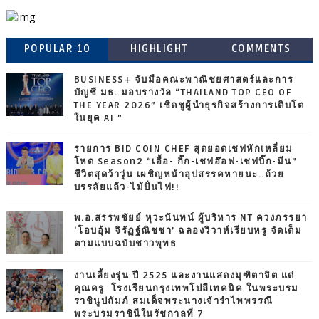
POPULAR 10
HIGHLIGHT
COMMENTS
BUSINESS+ จับมือคณะพาณิชยศาสตร์และการ
บัญชี มธ. มอบรางวัล “THAILAND TOP CEO OF
THE YEAR 2026” เชิดชูผู้นำธุรกิจสร้างการเติบโต
ในยุค AI ”
รายการ BID COIN CHEF สุดยอดเชฟหักเหลี่ยม
โหด Season2 “เอื้อ- กิ๊ก-เชฟอ๊อฟ-เชฟบิ๊ก-มีน”
ชีวิตสุดว้าวุ่น เผชิญหน้าอุปสรรคหายนะ..ถ้วย
บรรลัยแล้ว-ไม้ปั่นไฟ!!
พ.อ.สรรพชัยย์ หุวะนันทน์ ผู้บริหาร NT ควงภรรยา
‘โอบอุ้ม จิรัฏฐ์ณิชชา’ ฉลองวิวาห์เรียบหรู จัดเต็ม
ตามแบบฉบับชาวพุทธ
งานเลี้ยงรุ่น ปี 2525 และงานแสดงมุฑิตาจิต แด่
คุณครู โรงเรียนกรุงเทพโปลีเทคนิค ในพระบรม
ราชินูปถัมภ์ สมเด็จพระนางเจ้ารำไพพรรณี
พระบรมราชินีในรัชกาลที่ 7