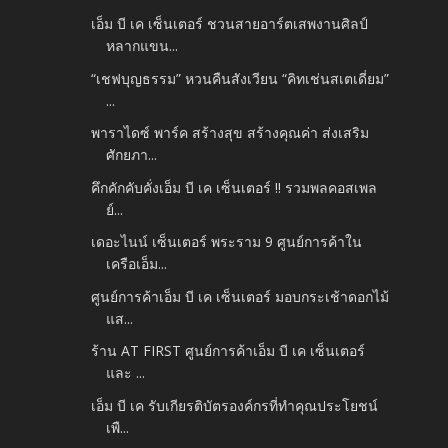
เอ็ม บี เค เซ็นเตอร์ ชวนสายอาร์ตเสพงานศิลป์
หลากแขน...
“เชฟบุญธรรม” หวนคืนสังเวียน “คิทเช่นสเตเดี่ยม”
...
พาราไดซ์ พาร์ค สร้างสุข สร้างคุณค่า ส่งเสริม
ศักยภา...
คึกคักคับคั่งเอ็ม บี เค เซ็นเตอร์ !! รวมพลคอสเพล
ย์...
เดอะไนน์ เซ็นเตอร์ พระราม 9 ศูนย์การค้าใน
เครือเอ็ม...
ศูนย์การค้าเอ็ม บี เค เซ็นเตอร์ มอบกระเช้าดอกไม้
แส...
ร้าน AT FIRST ศูนย์การค้าเอ็ม บี เค เซ็นเตอร์
และ ...
เอ็ม บี เค รับเกียรติบัตรองค์กรที่ทำคุณประโยชน์
เพื...