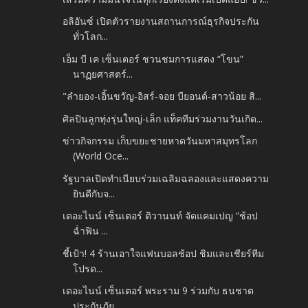
อลิอันซ์ เปิดตัวรายงานสถานการณ์ธุรกิจประกัน
ทั่วโลก...
เอ็ม บี เค เซ็นเตอร์ ชวนชมการแสดง “โขน”
นาฏยศาสตร์...
"ลำยอง​-เอิ้นขวัญ​-อิสร์​-จอย​ บียอนด์-สาวน้อย​ สิ...
ศิลปินลูกทุ่งรุ่นใหญ่​-เล็ก​ แท็คทีมร่วมงานวันเกิด...
ข่าวกิจกรรม เก็บขยะชายหาดวันมหาสมุทรโลก
(World Oce...
รัฐบาลเปิดทำเนียบร่วมเฉลิมฉลองและแสดงความ
ยินดีกับจ...
เดอะไนน์ เซ็นเตอร์ ติวานนท์ จัดแคมเปญ “ช้อป
ฉ่ำฟิน ...
ชี้เป้า! 4 ร้านเอาใจแฟนบอลช้อป ชิมและเชียร์ทีม
โปรด...
เดอะไนน์ เซ็นเตอร์ พระราม 9 ร่วมกับ ธนชาต
ประกันภัย...