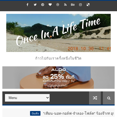
ก้าวไปกับเราครั้งหนึ่งในชีวิต
“เทียน-นอท-กอล์ฟ-จำลอง-โฟล์ค” ร้องจ๊าก!! อุปกรณ์ม่วนจอยงานวัด.. 
บันเทิง