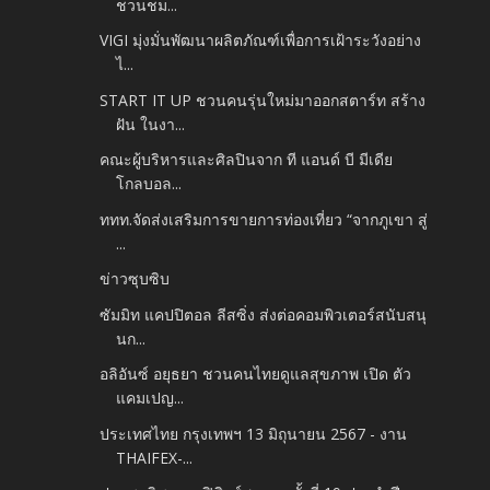
ชวนชม...
VIGI มุ่งมั่นพัฒนาผลิตภัณฑ์เพื่อการเฝ้าระวังอย่าง
ไ...
START IT UP ชวนคนรุ่นใหม่มาออกสตาร์ท สร้าง
ฝัน ในงา...
คณะผู้บริหารและศิลปินจาก ที แอนด์ บี มีเดีย
โกลบอล...
ททท.จัดส่งเสริมการขายการท่องเที่ยว “จากภูเขา สู่
...
ข่าวซุบซิบ
ซัมมิท แคปปิตอล ลีสซิ่ง ส่งต่อคอมพิวเตอร์สนับสนุ
นก...
อลิอันซ์ อยุธยา ชวนคนไทยดูแลสุขภาพ เปิด ตัว
แคมเปญ...
ประเทศไทย กรุงเทพฯ 13 มิถุนายน 2567 - งาน
THAIFEX-...