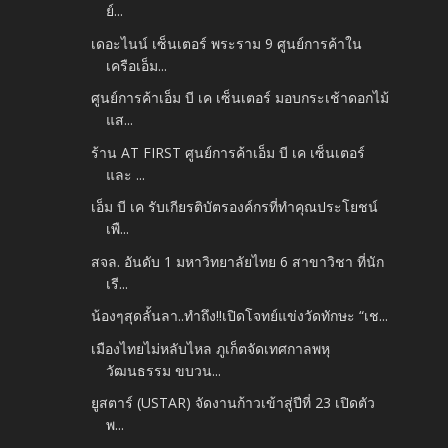
ย์...
เดอะไนน์ เซ็นเตอร์ พระราม 9 ศูนย์การค้าใน
เครือเอ็ม...
ศูนย์การค้าเอ็ม บี เค เซ็นเตอร์ มอบกระเช้าดอกไม้
แส...
ร้าน AT FIRST ศูนย์การค้าเอ็ม บี เค เซ็นเตอร์
และ ...
เอ็ม บี เค รับเกียรติบัตรองค์กรที่ทำคุณประโยชน์
เพื...
สจล. อันดับ 1 มหาวิทยาลัยไทย 6 สาขาวิชา ที่นัก
เรี...
น้องๆสุดลั้นลา..ทำถึง!!เปิดโจทย์แข่งวัดทักษะ “เช...
เมืองไทยไม่หลับไหล ภูเก็ตจัดเทศกาลพหุ
วัฒนธรรม ขบวน...
ยูสตาร์ (USTAR) จัดงานก้าวเข้าสู่ปีที่ 23 เปิดตัว
พ...