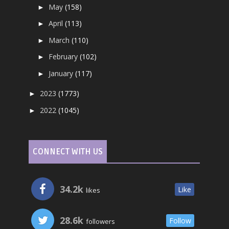
May
(158)
►
April
(113)
►
March
(110)
►
February
(102)
►
January
(117)
►
2023
(1773)
►
2022
(1045)
►
CONNECT WITH US
34.2k
Like
likes
28.6k
Follow
followers