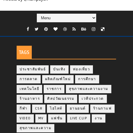
TAGS
ประชาสัมพันธ์
บันเทิง
ท่องเที่ยว
การตลาด
ผลิตภัณฑ์ใหม่
การศึกษา
เทคโนโลยี
ราชการ
สุขภาพและความงาม
ร้านอาหาร
ศิลปวัฒนธรรม
เวทีประกวด
กีฬา
CSR
ไฮไลท์
ยานยนต์
ร้านกาแฟ
VIDEO
MV
แฟชั่น
LIVE CLIP
งาน
สุขภาพและความ