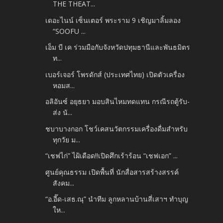
THE THEAT...
เดอะไนน์ เซ็นเตอร์ พระราม 9 เชิญมาลิ้มลอง
“SOOFU ...
เอ็ม บี เค ร่วมมือกับจังหวัดปทุมธานีและพันธมิตร
ท...
เบอร์เจอร์ โพรดักส์ (ประเทศไทย) เปิดตัวเครื่อง
หอมส...
อลิอันซ์ อยุธยา มอบสินไหมทดแทน กรณีรถตู้รับ-
ส่ง นั...
ชบาบางกอก โชว์เคสนวัตกรรมเครื่องดื่มสำหรับ
ทุกวัย ม...
“เชฟไก่” ไฝ้เดือด!!เปิดศึกเร้าร้อน “เชฟเอก” ...
ศูนย์คุณธรรม เปิดพื้นที่ นักสื่อสารสร้างสรรค์
สังคม...
“อ.อี๊ด-เสธ.ณุ” นำทีม ลูกหลานบ้านสี่เสาฯ ทำบุญ
ให...