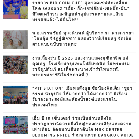
รายการ BID COIN CHEF สุดยอดเชฟหักเหลี่ยม
โหด Season2 “เอื้อ- กิ๊ก-เชฟอ๊อฟ-เชฟบิ๊ก-มีน”
ชีวิตสุดว้าวุ่น เผชิญหน้าอุปสรรคหายนะ..ถ้วย
บรรลัยแล้ว-ไม้ปั่นไฟ!!
พ.อ.สรรพชัยย์ หุวะนันทน์ ผู้บริหาร NT ควงภรรยา
‘โอบอุ้ม จิรัฏฐ์ณิชชา’ ฉลองวิวาห์เรียบหรู จัดเต็ม
ตามแบบฉบับชาวพุทธ
งานเลี้ยงรุ่น ปี 2525 และงานแสดงมุฑิตาจิต แด่
คุณครู โรงเรียนกรุงเทพโปลีเทคนิค ในพระบรม
ราชินูปถัมภ์ สมเด็จพระนางเจ้ารำไพพรรณี
พระบรมราชินีในรัชกาลที่ 7
“PTT STATION” เฮียพลสั่งลุย ซ้อน้องจัดเต็ม "ชูธุร
ธรรม นำธุรกิจ ให้มากกว่า ได้มากกว่า" มีเรือน
รับรองพระสงฆ์และห้องน้ำสงฆ์แห่งแรกใน
ประเทศไทย
เอ็ม บี เค เซ็นเตอร์ ร่วมเป็นส่วนหนึ่งใน
ปรากฏการณ์ความยิ่งใหญ่ของถนนสีรุ้งแห่งความ
เท่าเทียม จัดขบวนตื่นตาตื่นใจ MBK CENTER
BLOOMING PRIDE ร่วมพาเหรด BANGKOK PRIDE