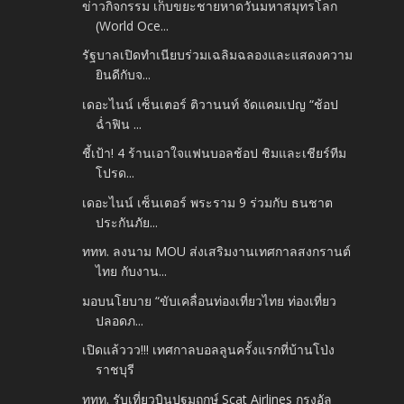
ข่าวกิจกรรม เก็บขยะชายหาดวันมหาสมุทรโลก
(World Oce...
รัฐบาลเปิดทำเนียบร่วมเฉลิมฉลองและแสดงความ
ยินดีกับจ...
เดอะไนน์ เซ็นเตอร์ ติวานนท์ จัดแคมเปญ “ช้อป
ฉ่ำฟิน ...
ชี้เป้า! 4 ร้านเอาใจแฟนบอลช้อป ชิมและเชียร์ทีม
โปรด...
เดอะไนน์ เซ็นเตอร์ พระราม 9 ร่วมกับ ธนชาต
ประกันภัย...
ททท. ลงนาม MOU ส่งเสริมงานเทศกาลสงกรานต์
ไทย กับงาน...
มอบนโยบาย “ขับเคลื่อนท่องเที่ยวไทย ท่องเที่ยว
ปลอดภ...
เปิดแล้ววว!!! เทศกาลบอลลูนครั้งแรกที่บ้านโป่ง
ราชบุรี
ททท. รับเที่ยวบินปฐมฤกษ์ Scat Airlines กรุงอัล