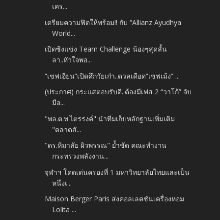
เคร...
เตรียมความฟิตให้พร้อม!! กับ “Allianz Ayudhya
World...
เปิดซิงแข่ง Team Challenge น้องๆสุดลั้น
ลา..หัวใจพอ...
“เชฟเอียน”เปิดศึกวัยเก๋า..ดวลเดือด“เชฟเม้ง” ...
(ประกาศ) กระแสตอบรับดี..ต้องมีเฟส 2 “วาโก้” จับ
มือ...
"พล.ต.ท.ไตรรงค์" นำทีมเก็บหลักฐานเพิ่มเติม
"ตลาดสั...
"ดร.หิมาลัย ผิวพรรณ" ย้ำชัด คณะทำงาน
กระทรวงพลังงาน...
จุฬาฯ โดดเด่นครองที่ 1 มหาวิทยาลัยไทยและเป็น
หนึ่งเ...
Maison Berger Paris ส่งคอลเลคชันเครื่องหอม
Lolita ...