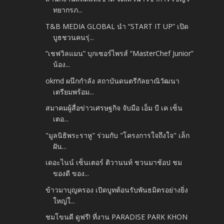
ทยากรภ...
T&B MEDIA GLOBAL นำ “START IT UP” เปิด
บูธชวนคนรุ่...
“เชฟวิลแมน” บุกเซอร์ไพรส์ “MasterChef Junior”
น้อง...
okmd ผนึกกำลัง สถาบันดนตรีกัลยาณิวัฒนา
เตรียมพร้อม...
สมาคมผู้สื่อข่าวเศรษฐกิจ จับมือ เอ็ม บี เค เซ็น
เตอ...
"มูลนิธิพระราหู" ร่วมกับ "โครงการใจถึงใจ" เล็ก
ฝัน...
เดอะไนน์ เซ็นเตอร์ ติวานนท์ ชวนมาช้อป ชม
ของดี ของ...
ข้าวมาบุญครอง เปิดบูทต้อนรับพันธมิตรอย่างยิ่ง
ใหญ่ใ...
ชมโขนดี ดูฟรี! ที่งาน PARADISE PARK KHON