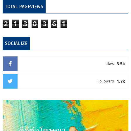
TOTAL PAGEVIEWS
2
1
3
0
3
6
1
SOCIALIZE
3.5k
Likes
1.7k
Followers