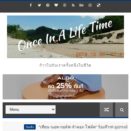
ก้าวไปกับเราครั้งหนึ่งในชีวิต
“เทียน-นอท-กอล์ฟ-จำลอง-โฟล์ค” ร้องจ๊าก!! อุปกรณ์ม่วนจอยงานวัด.
บันเทิง