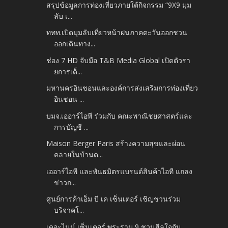
สรุปข้อมูลการท่องเที่ยวภายใต้กิจกรรม “9X9 มุม
ลับ เ...
ททท.เปิดมุมลับเที่ยวหน้าฝนภาคตะวันออกชวน
ออกเดินทาง...
ช่อง 7 HD จับมือ T&B Media Global เปิดตัวรา
ยการเด็...
มหานครอินชอนและองค์การส่งเสริมการท่องเที่ยว
อินชอน ...
บมจ.เออาร์ไอพี ร่วมกับ คณะพาณิชยศาสตร์และ
การบัญชี ...
Maison Berger Paris สร้างความสุขและผ่อน
คลายในบ้านด...
เออาร์ไอพี และพันธมิตรแบรนด์สินค้าไอที แถลง
ข่าวก...
ศูนย์การค้าเอ็ม บี เค เซ็นเตอร์ เชิญชวนร่วม
บริจาคโ...
เดอะไนน์ เซ็นเตอร์ พระราม 9 ชวนฮีลใจกับ