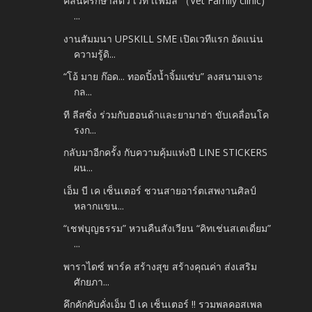
คลินิครักษาสัตว์ เวท เเฟมิลี่ （Vet Family clinic)
...
งานสัมมนา UPSKILL SME เปิดเวทีแรก อัดแน่น
ความรู้ดิ...
“โอ้ มาย ก๊อด... ทอดปิ้งน้ำจิ้มแซ่บ” ลงสนามเจาะ
กล...
ที ลีสซิ่ง ร่วมกับฮอนด้าและยามาฮ่า ขับเคลื่อนโค
รงก...
กลับมาอีกครั้ง กับความคุ้มแห่งปี LINE STICKERS
ผน...
เอ็ม บี เค เซ็นเตอร์ ชวนสายอาร์ตเสพงานศิลป์
หลากแขน...
“เชฟบุญธรรม” หวนคืนสังเวียน “คิทเช่นสเตเดี่ยม”
...
พาราไดซ์ พาร์ค สร้างสุข สร้างคุณค่า ส่งเสริม
ศักยภา...
คึกคักคับคั่งเอ็ม บี เค เซ็นเตอร์ !! รวมพลคอสเพล