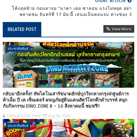
Older Article
โค้งสุดท้าย ก่อนลาจอ “นาคา เดอ ซาลอน แรงไม่หยุด อย่า
พลาดชม จันทร์ที่ 17 มิย.นี้ เสนอเป็นตอนจบ ทางช่อง 3
View More
RELATED POST
ประชาสัมพันธ์
กลับมาอีกครั้ง!! ทัพไดโนเสาร์ขนาดยักษ์บุกใจกลางกรุง@ศูนย์การ
ค้าเอ็ม บี เค เซ็นเตอร์ ผจญภัยสู่ดินแดนสัตว์โลกดึกดำบรรพ์ สนุก
กับกิจกรรม DINO ZONE 8 – 16 สิงหาคมนี้ ชมฟรี!!
Once In A Life Time
Aug 06, 2026
ประชาสัมพันธ์