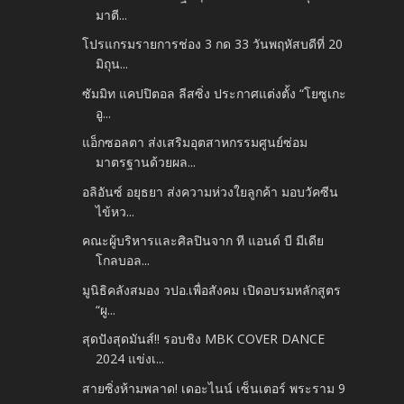
มาตี...
โปรแกรมรายการช่อง 3 กด 33 วันพฤหัสบดีที่ 20
มิถุน...
ซัมมิท แคปปิตอล ลีสซิ่ง ประกาศแต่งตั้ง “โยซูเกะ
อู...
แอ็กซอลตา ส่งเสริมอุตสาหกรรมศูนย์ซ่อม
มาตรฐานด้วยผล...
อลิอันซ์ อยุธยา ส่งความห่วงใยลูกค้า มอบวัคซีน
ไข้หว...
คณะผู้บริหารและศิลปินจาก ที แอนด์ บี มีเดีย
โกลบอล...
มูนิธิคลังสมอง วปอ.เพื่อสังคม เปิดอบรมหลักสูตร
“ผู...
สุดปังสุดมันส์!! รอบชิง MBK COVER DANCE
2024 แข่งเ...
สายซิ่งห้ามพลาด! เดอะไนน์ เซ็นเตอร์ พระราม 9