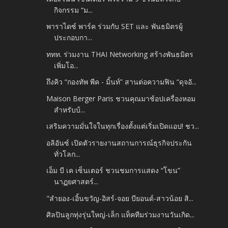
กิจกรรม “ม...
พาราไดซ์ พาร์ค ร่วมกับ SET และ พันธมิตรผู้
ประกอบกา...
ททท. ร่วมงาน THAI Networking สร้างพันธมิตร
เพิ่มโอ...
ถึงคิว “กองทัพ พีค - มิ้นท์” สานต่อความฟิน “ดุจอั...
Maison Berger Paris ชวนคุณมาช้อปเครื่องหอม
สำหรับบ้...
เสริมความมั่นใจในทุกเรื่องตั้งแต่เริ่มเปิดแอป! ชว...
อลิอันซ์ เปิดตัวรายงานสถานการณ์ธุรกิจประกัน
ทั่วโลก...
เอ็ม บี เค เซ็นเตอร์ ชวนชมการแสดง “โขน”
นาฏยศาสตร์...
"ลำยอง​-เอิ้นขวัญ​-อิสร์​-จอย​ บียอนด์-สาวน้อย​ สิ...
ศิลปินลูกทุ่งรุ่นใหญ่​-เล็ก​ แท็คทีมร่วมงานวันเกิด...