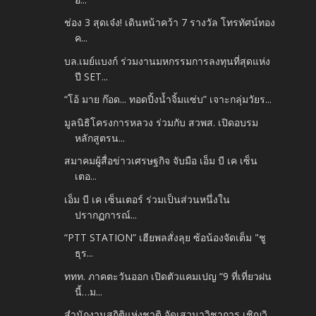
ช่อง 3 สุดเจ๋ง! เดินหน้าคว้า 7 รางวัล โทรทัศน์ทอง
ค...
บล.เมย์แบงก์ ร่วมงานมหกรรมการลงทุนที่สุดแห่ง
ปี SET...
“โอ้ มาย ก๊อด... ทอดปิ้งน้ำจิ้มแซ่บ” เจาะกลุ่มวัยร...
มูลนิธิโครงการหลวง ร่วมกับ สวพส. เปิดอบรม
หลักสูตรน...
สมาคมผู้สื่อข่าวเศรษฐกิจ จับมือ เอ็ม บี เค เซ็น
เตอ...
เอ็ม บี เค เซ็นเตอร์ ร่วมเป็นส่วนหนึ่งใน
ปรากฏการณ์...
“PTT STATION” เฮียพลสั่งลุย ซ้อน้องจัดเต็ม "ชู
ธุร...
ททท. ภาคตะวันออก เปิดตัวแคมเปญ “9 ที่เที่ยวฝน
นี้…ม...
สำนักงานสถิติแห่งชาติ จัดเสวนาวิชาการ เชิญวิ