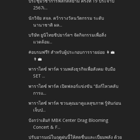
ประชุมวิชาการฟิสิกส์สยาม ครั้งที่ 19 ประจำปี
2567เ...
นักวิจัย สจล. คว้ารางวัลนวัตกรรม ระดับ
นานาชาติ ผล...
บริษัท ยูนิไทยชิปยาร์ดฯ จัดกิจกรรมเพื่อสิ่ง
แวดล้อม...
#อบรมฟรี‼️ สำหรับผู้ประกอบการรายย่อย 👩‍💼
👨‍💼
พาราไดซ์ พาร์ค รวมพลังธุรกิจเพื่อสังคม จับมือ
SET ...
พาราไดซ์ พาร์ค เปิดฟลอร์แข่งขัน “ยังก์ไหวคลับ
การแ...
พาราไดซ์ พาร์ค ชวนคุณมาดูแลสุขภาพ รู้ทันก่อน
เจ็บป่...
ปังกว่าเดิม!! MBK Center Drag Blooming
Concert & F...
ปรับอารมณ์ในฤดูฝนนี้ให้สดชื่นและเปี่ยมพลัง ด้วย