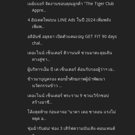
เมย์แบงก์ จัดงานขอบคุณลูกค้า “The Tiger Club
Appre...
4 อัปเดตใหม่บน LINE Ads ในปี 2024 เพิ่มพลัง
เพิ่มพ...
อลิอันซ์ อยุธยา เปิดตัวแคมเปญ GET FIT 90 days
chal...
เดอะไนน์ เซ็นเตอร์ ติวานนท์ ชวนมาตะลุยเส้น
ทางสู่ซา...
ผู้บริหารเอ็ม บี เค เซ็นเตอร์ ต้อนรับรองผู้ว่าฯ เย...
ข้าวมาบุญครอง ตอกย้ำศักยภาพผู้นำพัฒนา
นวัตกรรมข้าว ...
เดอะไนน์ เซ็นเตอร์ พระราม 9 ชวนเวิร์กชอป
สร้างอาชี...
โค้งสุดท้าย ก่อนลาจอ “นาคา เดอ ซาลอน แรงไม่
หยุด อ...
ชุ่มฉ่ำรับฝน! ช่อง 3 เสิร์ฟความบันเทิง-คอนเทนต์
อ...