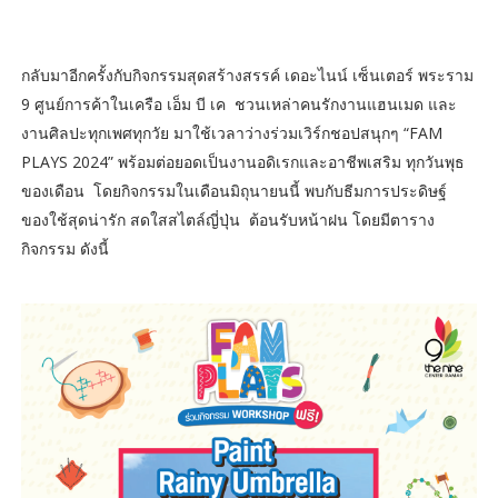
กลับมาอีกครั้งกับกิจกรรมสุดสร้างสรรค์ เดอะไนน์ เซ็นเตอร์ พระราม
9 ศูนย์การค้าในเครือ เอ็ม บี เค ชวนเหล่าคนรักงานแฮนเมด และ
งานศิลปะทุกเพศทุกวัย มาใช้เวลาว่างร่วมเวิร์กชอปสนุกๆ “FAM
PLAYS 2024” พร้อมต่อยอดเป็นงานอดิเรกและอาชีพเสริม ทุกวันพุธ
ของเดือน โดยกิจกรรมในเดือนมิถุนายนนี้ พบกับธีมการประดิษฐ์
ของใช้สุดน่ารัก สดใสสไตล์ญี่ปุ่น ต้อนรับหน้าฝน โดยมีตาราง
กิจกรรม ดังนี้