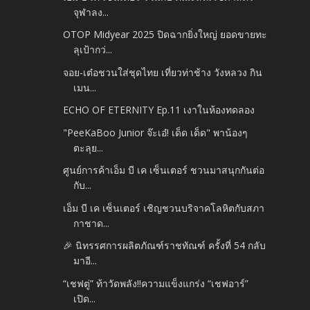
จุฬาลง...
OTOP Midyear 2025 ปิดฉากยิ่งใหญ่ ยอดขายทะ
ลุเป้ากว่...
จอย-เต๋อชวนใส่ชุดไทย เที่ยวท่าช้าง วังหลวง กิน
เมน...
ECHO OF ETERNITY Ep.11 เงาในห้องทดลอง
"PeeKaBoo Junior จ๊ะเอ๋! เด็ด เด็ด" พาน้องๆ
ตะลุย...
ศูนย์การค้าเอ็ม บี เค เซ็นเตอร์ ชวนมาสนุกกันต่อ
กับ...
เอ็ม บี เค เซ็นเตอร์ เชิญชวนบริจาคโลหิตกับสภา
กาชาด...
🎉 นิทรรศการผลิตภัณฑ์ราชทัณฑ์ ครั้งที่ 54 กลับ
มาอี...
“เชฟตู่” ท้าวัดพลัง!!ความแข็งแกร่ง “เชฟอาร์”
เปิด...