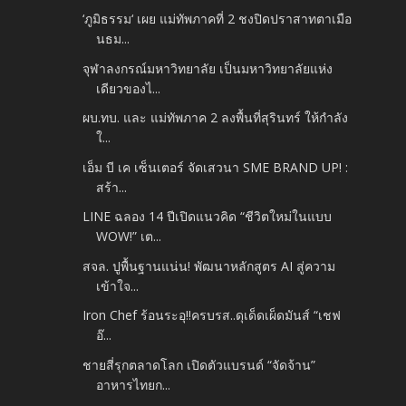
‘ภูมิธรรม‘ เผย แม่ทัพภาคที่ 2 ชงปิดปราสาทตาเมือ
นธม...
จุฬาลงกรณ์มหาวิทยาลัย เป็นมหาวิทยาลัยแห่ง
เดียวของไ...
ผบ.ทบ. และ แม่ทัพภาค 2 ลงพื้นที่สุรินทร์ ให้กำลัง
ใ...
เอ็ม บี เค เซ็นเตอร์ จัดเสวนา SME BRAND UP! :
สร้า...
LINE ฉลอง 14 ปีเปิดแนวคิด “ชีวิตใหม่ในแบบ
WOW!” เต...
สจล. ปูพื้นฐานแน่น! พัฒนาหลักสูตร AI สู่ความ
เข้าใจ...
Iron Chef ร้อนระอุ!!ครบรส..ดุเด็ดเผ็ดมันส์ “เชฟ
อ๊...
ชายสี่รุกตลาดโลก เปิดตัวแบรนด์ “จัดจ้าน”
อาหารไทยก...