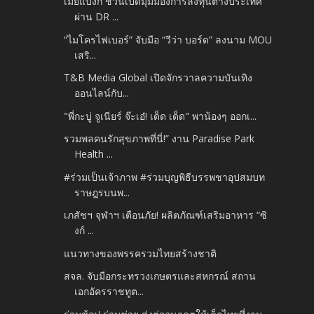
เมย์แบงก์ ชวนเปิดมุมมองการลงทุนต่างประเทศ
ผ่าน DR ...
“ไมโครไฟเบอร์” จับมือ “วีว่า บอร์ด” ลงนาม MOU
เสริ...
T&B Media Global เปิดจักรวาลความบันเทิง
ออนไลน์กับ...
"พี่กะบู่ จูเนียร์ จ๊ะเอ๋! เด็ด เด็ด" พาน้องๆ ออกเ...
รวมพลคนรักสุขภาพที่นี่!” งาน Paradise Park
Health ...
#ร่วมเป็นเจ้าภาพ #ร่วมบุญพิธีบรรพชาอุปสมบท
ราษฎรบนพ...
เภสัชฯ จุฬาฯ เตือนภัย! ผลิตภัณฑ์เสริมอาหาร “ซิ
งก์ ...
แนวทางของพรรครวมไทยสร้างชาติ
สจล. จับมือกระทรวงเกษตรและสหกรณ์ สถาน
เอกอัครราชทูต...