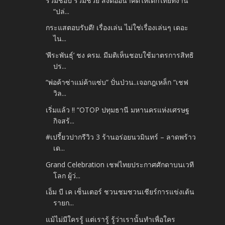
ร่วมช้อป ร่วมช่วย ส่งต่ออนาคตให้เด็กไทยที่งาน
“ปล่...
กระแสตอบรับดี! เรื่องเล่น ไม่ใช่เรื่องเล่นๆ เดอะ
ไน...
‘พีระพันธุ์’ ชง ครม. มีมติเห็นชอบใช้มาตรการสิทธิ
ปร...
“พ่อค้าซ่าแม่ค้าแซ่บ” ปั่นป่วน..เจอกฎเหล็ก “เชฟ
วิล...
เริ่มแล้ว !! “OTOP ปทุมธานี มหานครแห่งเศรษฐ
กิจสร้...
#เปรี้ยวปากรีวิว 3 ร้านอร่อยนวมินทร์ – ลาดพร้าว
เด...
Grand Celebration เชฟไทยประกาศศักดาบนเวที
โลก ผู้ว่...
เอ็ม บี เค เซ็นเตอร์ ชวนชมชวนเชียร์การแข่งเต้น
รายก...
แม้ไม่มีใครรู้ แต่เรารู้ รู้ว่าเรานั้นทำเพื่อใคร