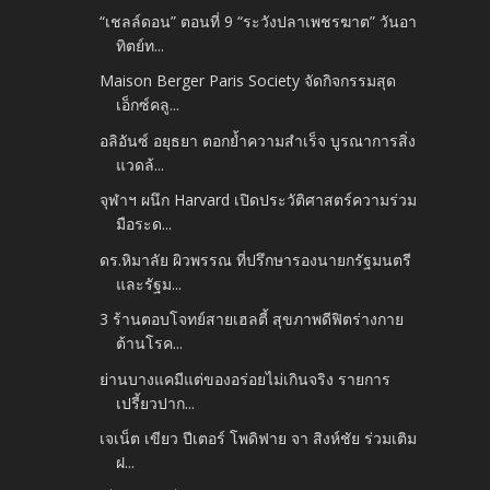
“เชลล์ดอน” ตอนที่ 9 “ระวังปลาเพชรฆาต” วันอา
ทิตย์ท...
Maison Berger Paris Society จัดกิจกรรมสุด
เอ็กซ์คลู...
อลิอันซ์ อยุธยา ตอกย้ำความสำเร็จ บูรณาการสิ่ง
แวดล้...
จุฬาฯ ผนึก Harvard เปิดประวัติศาสตร์ความร่วม
มือระด...
ดร.หิมาลัย ผิวพรรณ ที่ปรึกษารองนายกรัฐมนตรี
และรัฐม...
3 ร้านตอบโจทย์สายเฮลตี้ สุขภาพดีฟิตร่างกาย
ต้านโรค...
ย่านบางแคมีแต่ของอร่อยไม่เกินจริง รายการ
เปรี้ยวปาก...
เจเน็ต เขียว ปีเตอร์ โพดิฟาย จา สิงห์ชัย ร่วมเติม
ฝ...