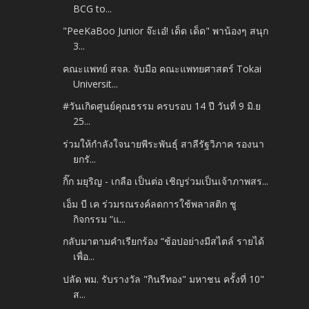
BCG to...
"PeeKaBoo Junior จ๊ะเอ๋! เด็ด เด็ด" พาน้องๆ สนุก
3...
คณะแพทย์ สจล. จับมือ คณะแพทยศาสตร์ Tokai
Universit...
#วันเกิดศูนย์คุณธรรม ครบรอบ 14 ปี วันที่ 9 มิ.ย
25...
ร่วมให้กำลังใจนายพีระพันธุ์ สาลีรัฐวิภาค รองนา
ยกรั...
กิ๊ก มยุริญ - เกลือ เป็นต่อ เชิญร่วมเป็นเจ้าภาพสร...
เอ็ม บี เค ร่วมรณรงค์ลดการใช้พลาสติก ชู
กิจกรรม “แ...
กลับมาตามคำเรียกร้อง “ช้อปอย่างมีสไตล์ รายได้
เพื่อ...
ปลัด พม. รับรางวัล "กินรีทอง" มหาชน ครั้งที่ 10"
ส...