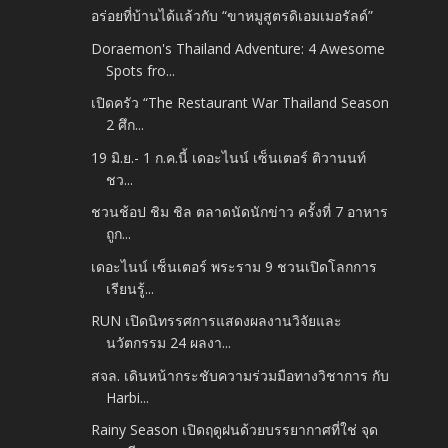
อร่อยที่บ้านได้แล้วกับ “ขาหมูสูตรดิเอมเมอรัลด์”
Doraemon's Thailand Adventure: 4 Awesome
Spots fro...
เปิดครัว “The Restaurant War Thailand Season
2 ศึก...
19 มิ.ย.- 1 ก.ค.นี้ เดอะไนน์ เซ็นเตอร์ ติวานนท์
ชว...
ชวนช้อป ชิม ชิล ตลาดนัดนักข่าว ครั้งที่ 7 อาหาร
ถูก...
เดอะไนน์ เซ็นเตอร์ พระราม 9 ชวนเปิดโลกการ
เรียนรู้...
RUN เปิดนิทรรศการแสดงผลงานวิจัยและ
นวัตกรรม 24 ผลงา...
สจล. เดินหน้ากระชับความร่วมมือทางวิชาการ กับ
Harbi...
Rainy Season เปิดฤดูฝนด้วยบรรยากาศที่ใช่ จุด