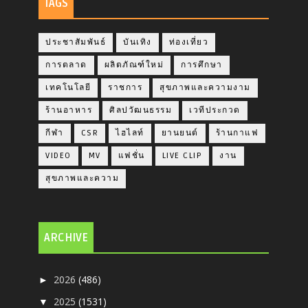
TAGS
ประชาสัมพันธ์
บันเทิง
ท่องเที่ยว
การตลาด
ผลิตภัณฑ์ใหม่
การศึกษา
เทคโนโลยี
ราชการ
สุขภาพและความงาม
ร้านอาหาร
ศิลปวัฒนธรรม
เวทีประกวด
กีฬา
CSR
ไฮไลท์
ยานยนต์
ร้านกาแฟ
VIDEO
MV
แฟชั่น
LIVE CLIP
งาน
สุขภาพและความ
ARCHIVE
2026
(486)
►
2025
(1531)
▼