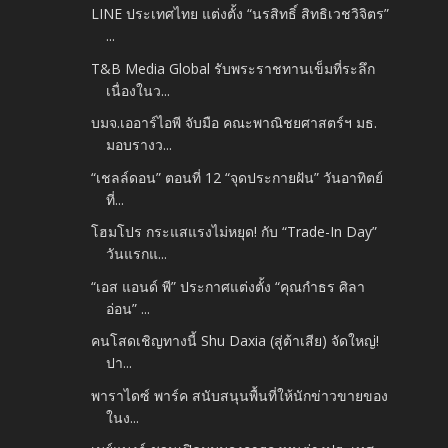
LINE ประเทศไทย แต่งตั้ง “นรสิทธิ์ สิทธิเวชวิจิตร”
...
T&B Media Global รับพระราชทานเข็มที่ระลึก
เนื่องในว...
บมจ.เออาร์ไอพี จับมือ คณะพาณิชยศาสตร์ฯ มธ.
มอบรางว...
“เชลล์ดอน” ตอนที่ 12 “จุดประกายฝัน” วันอาทิตย์
ที่...
โฮมโปร กระแสแรงไม่หยุด! กับ “Trade-In Day”
วันแรกแ...
“เอส แอนด์ พี” ประกาศแต่งตั้ง “คุณกำธร ศิลา
อ่อน” ...
คนโสดเชิญทางนี้ Shu Daxia (สู่ต้าเสีย) จัดใหญ่!
ปา...
พาราไดซ์ พาร์ค สนับสนุนพื้นที่ให้นักข่าวขายของ
ในง...