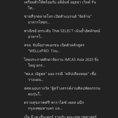
เตรียมตัวให้พร้อมกับ อลิอันซ์ อยุธยา เวิลด์ รัน
ไท...
ชายสี่รุกตลาดโลก เปิดตัวแบรนด์ “จัดจ้าน”
อาหารไทยก...
พาณิชย์ ยกระดับ Thai SELECT เน้นย้ำอัตลักษณ์
อาหารไ...
สจล. จับมือภาคเอกชน เปิดตัวหลักสูตร
"WELLxPRO: Tou...
ไทยประกาศศักดาจัดงาน IMCAS Asia 2025 ยิ่ง
ใหญ่ ยกร...
"พล.อ. ณัฐพล" มอง กรณี "คลิปเสียงหลุด" เชื่อ
วางแผน...
สศท.มอบรางวัล “ผู้สร้างสรรค์งานศิลปหัตถกรรม
คนรุ่นใ...
ตรวจสุขภาพฟรี! พาราไดซ์ เพลส ผนึก
กรุงเทพมหานคร แล...
เอ็ม บี เค เซ็นเตอร์ ร่วมกับ คณะสหเวชศาสตร์