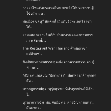
การรถไฟแห่งประเทศไทย ขอแจ้งให้ประชาชนผู้
ใช้บริการท...
พ่อเมือง ชลบุรี ยันคุมน้ำมันดิบรั่วทะเลศรีราชา
ได้...
ร่วมแสดงความยินดีกับสำนักงานคณะกรรมการ
การเลือกตั้ง...
The Restaurant War Thailand ศึกพ่อค้าซ่า
แม่ค้าแซ่...
ซิงเกิลแทรกสัจธรรมสุดเจ๋ง จากความธรรมดา สู่
ทำ-มะ-...
MGI ผุดแคมเปญ “ปักตะกร้า” เพื่อทหารกล้าทุกคน!
ตัด...
ปรากฏการณ์สุด “สุรุ่ยสุร่าย” ที่ทำทุกอย่างให้เป็น
ไ...
บูรณาการเข้ม! พม. จับมือ ตร. สางปัญหาขอทาน
ดันมาตร...