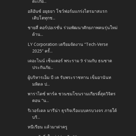
ตะเกีย...
อลิอันซ์ อยุธยา โชว์ฟอร์มแกร่งไตรมาสแรก
เติบโตทุกช...
ชายสี่ คอร์ปอเรชั่น ร่วมพัฒนาศักยภาพคนรุ่นใหม่
ด้าน...
LY Corporation เตรียมจัดงาน “Tech-Verse
2025” ครั้...
เดอะไนน์ เซ็นเตอร์ พระราม 9 ร่วมกับ ธนชาต
ประกันภัย...
ผู้บริหารเอ็ม บี เค รับพระราชทาน เข็มอานันท
มหิดล ป...
พาราไดซ์ พาร์ค ชวนชมโขนรามเกียรติ์สุดวิจิตร
ตอน “น...
ริเวอร์เดล มารีน่า ธุรกิจเรือแบบครบวงจร ภายใต้
บริ...
หนีเรียน แล้วมาด่าครู