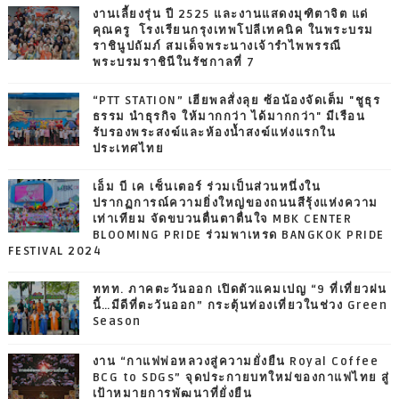
งานเลี้ยงรุ่น ปี 2525 และงานแสดงมุฑิตาจิต แด่
คุณครู โรงเรียนกรุงเทพโปลีเทคนิค ในพระบรม
ราชินูปถัมภ์ สมเด็จพระนางเจ้ารำไพพรรณี
พระบรมราชินีในรัชกาลที่ 7
“PTT STATION” เฮียพลสั่งลุย ซ้อน้องจัดเต็ม "ชูธุร
ธรรม นำธุรกิจ ให้มากกว่า ได้มากกว่า" มีเรือน
รับรองพระสงฆ์และห้องน้ำสงฆ์แห่งแรกใน
ประเทศไทย
เอ็ม บี เค เซ็นเตอร์ ร่วมเป็นส่วนหนึ่งใน
ปรากฏการณ์ความยิ่งใหญ่ของถนนสีรุ้งแห่งความ
เท่าเทียม จัดขบวนตื่นตาตื่นใจ MBK CENTER
BLOOMING PRIDE ร่วมพาเหรด BANGKOK PRIDE
FESTIVAL 2024
ททท. ภาคตะวันออก เปิดตัวแคมเปญ “9 ที่เที่ยวฝน
นี้…มีดีที่ตะวันออก” กระตุ้นท่องเที่ยวในช่วง Green
Season
งาน “กาแฟพ่อหลวงสู่ความยั่งยืน Royal Coffee
BCG to SDGs” จุดประกายบทใหม่ของกาแฟไทย สู่
เป้าหมายการพัฒนาที่ยั่งยืน