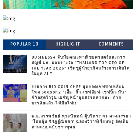
POPULAR 10
HIGHLIGHT
COMMENTS
BUSINESS+ จับมือคณะพาณิชยศาสตร์และการ
บัญชี มธ. มอบรางวัล “THAILAND TOP CEO OF
THE YEAR 2026” เชิดชูผู้นำธุรกิจสร้างการเติบโต
ในยุค AI ”
รายการ BID COIN CHEF สุดยอดเชฟหักเหลี่ยม
โหด Season2 “เอื้อ- กิ๊ก-เชฟอ๊อฟ-เชฟบิ๊ก-มีน”
ชีวิตสุดว้าวุ่น เผชิญหน้าอุปสรรคหายนะ..ถ้วย
บรรลัยแล้ว-ไม้ปั่นไฟ!!
พ.อ.สรรพชัยย์ หุวะนันทน์ ผู้บริหาร NT ควงภรรยา
‘โอบอุ้ม จิรัฏฐ์ณิชชา’ ฉลองวิวาห์เรียบหรู จัดเต็ม
ตามแบบฉบับชาวพุทธ