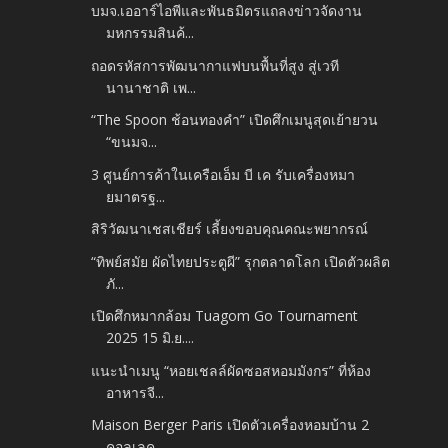
บมจ.เออาร์ไอพีและพันธมิตรแถลงข่าวจัดงาน
มหกรรมสินค้...
ถอดรหัสการพัฒนากาแฟบนพื้นที่สูง สู่เวที
นานาชาติ เพ...
“The Spoon ช้อนทองคำ” เปิดศึกเมนูสุดเย้ายวน
“ขนมจ...
3 ศูนย์การค้าในเครือเอ็ม บี เค รับเครื่องหมา
ยมาตรฐ...
สิริวัฒนาเชสเชียร์ เลี้ยงขอบคุณคณะพยากรณ์
“ทิพย์สมัย ผัดไทยประตูผี” รุกตลาดโลก เปิดตัวผลิต
ภั...
เปิดศึกหมากล้อม Tuagom Go Tournament
2025 15 มิ.ย....
แนะนำเมนู “หอยเชลล์ผัดซอสหอมมังกร” ที่ห้อง
อาหารจี...
Maison Berger Paris เปิดตัวเครื่องหอมบ้าน 2
คอลเลค...