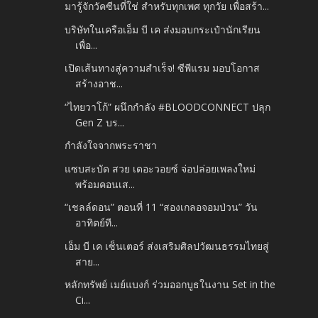
มารู้จักวัคซีนที่ใช่ สำหรับทุกเพศ ทุกวัย เพื่อสร้า...
บริษัทในเครือเอ็ม บี เค ส่งมอบกระเป๋านักเรียน
เพื่อ...
เปิดเส้นทางสู่ความสำเร็จ! ซีพีแรม มอบโอกาส
สร้างอาช...
“ไทยวาโก้” ผนึกกำลัง #BLOODCONNECT ปลุก
Gen Z บร...
กำลังใจจากพระราชา
แซบสะบัด สวย เดอะวอยซ์ จ่อปล่อยเพลงใหม่
พร้อมคอนเส...
“เชลล์ดอน” ตอนที่ 11 “สองเกลอจอมป่วน” วัน
อาทิตย์ที...
เอ็ม บี เค เซ็นเตอร์ ส่งเสริมศิลปวัฒนธรรมไทยสู่
สาย...
หลักทรัพย์ เมย์แบงก์ ร่วมออกบูธในงาน Set in the
Ci...