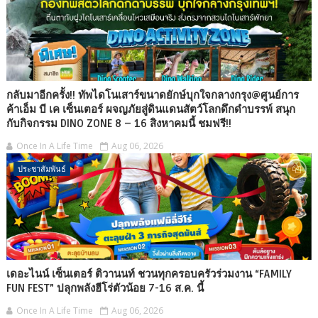
กลับมาอีกครั้ง!! ทัพไดโนเสาร์ขนาดยักษ์บุกใจกลางกรุง@ศูนย์การ
ค้าเอ็ม บี เค เซ็นเตอร์ ผจญภัยสู่ดินแดนสัตว์โลกดึกดำบรรพ์ สนุก
กับกิจกรรม DINO ZONE 8 – 16 สิงหาคมนี้ ชมฟรี!!
Once In A Life Time
Aug 06, 2026
ประชาสัมพันธ์
เดอะไนน์ เซ็นเตอร์ ติวานนท์ ชวนทุกครอบครัวร่วมงาน “FAMILY
FUN FEST” ปลุกพลังฮีโร่ตัวน้อย 7-16 ส.ค. นี้
Once In A Life Time
Aug 06, 2026