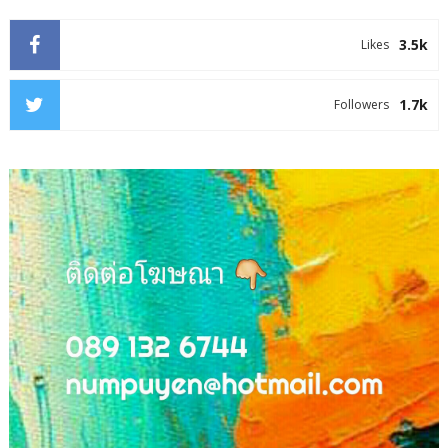
3.5k
Likes
1.7k
Followers