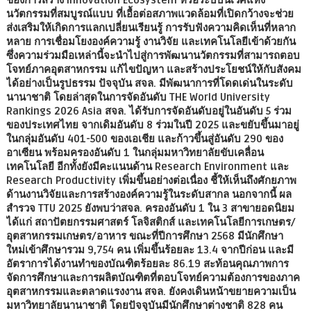
นวัตกรรมที่สมบูรณ์แบบ ที่เอื้อต่อสภาพแวดล้อมที่เปิดกว้างจะช่วย
ส่งเสริมให้เกิดการแลกเปลี่ยนเรียนรู้ การรับฟังความคิดเห็นที่หลาก
หลาย การเชื่อมโยงองค์ความรู้ งานวิจัย และเทคโนโลยีเข้าด้วยกัน
ซึ่งความร่วมมือเหล่านี้จะนำไปสู่การพัฒนานวัตกรรมที่สามารถตอบ
โจทย์ภาคอุตสาหกรรม แก้ไขปัญหา และสร้างประโยชน์ให้กับสังคม
ได้อย่างเป็นรูปธรรม ปัจจุบัน สจล. มีพัฒนาการที่โดดเด่นในระดับ
นานาชาติ โดยล่าสุดในการจัดอันดับ THE World University
Rankings 2026 Asia สจล. ได้รับการจัดอันดับอยู่ในอันดับ 5 ร่วม
ของประเทศไทย จากเดิมอันดับ 8 ร่วมในปี 2025 และขยับขึ้นมาอยู่
ในกลุ่มอันดับ 401-500 ของเอเชีย และก้าวขึ้นสู่อันดับ 290 ของ
อาเซียน พร้อมครองอันดับ 1 ในกลุ่มมหาวิทยาลัยขับเคลื่อน
เทคโนโลยี อีกทั้งยังมีคะแนนด้าน Research Environment และ
Research Productivity เพิ่มขึ้นอย่างต่อเนื่อง ชี้ให้เห็นถึงศักยภาพ
ด้านงานวิจัยและการสร้างองค์ความรู้ในระดับสากล นอกจากนี้ ผล
สำรวจ TTU 2025 ยังพบว่าสจล. ครองอันดับ 1 ใน 3 สาขายอดนิยม
ได้แก่ สถาปัตยกรรมศาสตร์ โลจิสติกส์ และเทคโนโลยีการเกษตร/
อุตสาหกรรมเกษตร/อาหาร ขณะที่ปีการศึกษา 2568 มีนักศึกษา
ใหม่เข้าศึกษารวม 9,754 คน เพิ่มขึ้นร้อยละ 13.4 จากปีก่อน และมี
อัตราการได้งานทำของบัณฑิตร้อยละ 86.19 สะท้อนคุณภาพการ
จัดการศึกษาและการผลิตบัณฑิตที่ตอบโจทย์ความต้องการของภาค
อุตสาหกรรมและตลาดแรงงาน สจล. ยังคงเดินหน้าขยายความเป็น
มหาวิทยาลัยนานาชาติ โดยปัจจุบันมีนักศึกษาต่างชาติ 828 คน