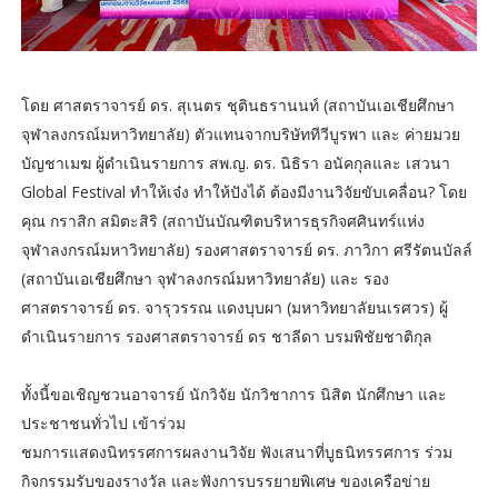
โดย ศาสตราจารย์ ดร. สุเนตร ชุตินธรานนท์ (สถาบันเอเชียศึกษา
จุฬาลงกรณ์มหาวิทยาลัย) ตัวแทนจากบริษัททีวีบูรพา และ ค่ายมวย
บัญชาเมฆ ผู้ดำเนินรายการ สพ.ญ. ดร. นิธิรา อนัคกุลและ เสวนา
Global Festival ทำให้เจ๋ง ทำให้ปังได้ ต้องมีงานวิจัยขับเคลื่อน? โดย
คุณ กราสิก สมิตะสิริ (สถาบันบัณฑิตบริหารธุรกิจศศินทร์แห่ง
จุฬาลงกรณ์มหาวิทยาลัย) รองศาสตราจารย์ ดร. ภาวิกา ศรีรัตนบัลล์
(สถาบันเอเชียศึกษา จุฬาลงกรณ์มหาวิทยาลัย) และ รอง
ศาสตราจารย์ ดร. จารุวรรณ แดงบุบผา (มหาวิทยาลัยนเรศวร) ผู้
ดำเนินรายการ รองศาสตราจารย์ ดร ชาลีดา บรมพิชัยชาติกุล
ทั้งนี้ขอเชิญชวนอาจารย์ นักวิจัย นักวิชาการ นิสิต นักศึกษา และ
ประชาชนทั่วไป เข้าร่วม
ชมการแสดงนิทรรศการผลงานวิจัย ฟังเสนาที่บูธนิทรรศการ ร่วม
กิจกรรมรับของรางวัล และฟังการบรรยายพิเศษ ของเครือข่าย