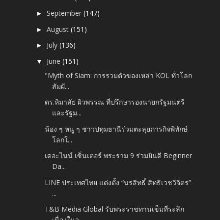
September
(147)
►
August
(151)
►
July
(136)
►
June
(151)
▼
"Myth of Siam: การรวมตัวของเหล่า KOL ทั่วโลก
สัมผั...
ดร.หิมาลัย ผิวพรรณ ที่ปรึกษารองนายกรัฐมนตรี
และรัฐม...
น้อง ๆ หนู ๆ ชาวปทุมธานีร่วมตะลุยภารกิจพิทักษ์
โลกใ...
เดอะไนน์ เซ็นเตอร์ พระราม 9 ร่วมยินดี Beginner
Da...
LINE ประเทศไทย แต่งตั้ง “นรสิทธิ์ สิทธิเวชวิจิตร”
...
T&B Media Global รับพระราชทานเข็มที่ระลึก
เนื่องในว...