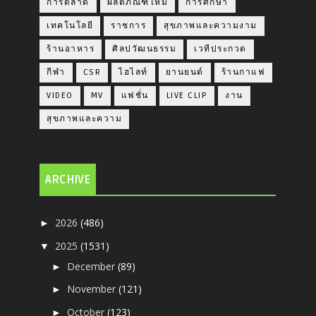
การตลาด
ผลิตภัณฑ์ใหม่
การศึกษา
เทคโนโลยี
ราชการ
สุขภาพและความงาม
ร้านอาหาร
ศิลปวัฒนธรรม
เวทีประกวด
กีฬา
CSR
ไฮไลท์
ยานยนต์
ร้านกาแฟ
VIDEO
MV
แฟชั่น
LIVE CLIP
งาน
สุขภาพและความ
ARCHIVE
2026
(486)
►
2025
(1531)
▼
December
(89)
►
November
(121)
►
October
(123)
►