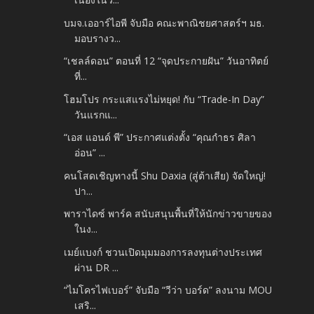
บมจ.เออาร์ไอพี จับมือ คณะพาณิชยศาสตร์ฯ มธ.
มอบรางว...
“เชลล์ดอน” ตอนที่ 12 “จุดประกายฝัน” วันอาทิตย์
ที่...
โฮมโปร กระแสแรงไม่หยุด! กับ “Trade-In Day”
วันแรกแ...
“เอส แอนด์ พี” ประกาศแต่งตั้ง “คุณกำธร ศิลา
อ่อน” ...
คนโสดเชิญทางนี้ Shu Daxia (สู่ต้าเสีย) จัดใหญ่!
ปา...
พาราไดซ์ พาร์ค สนับสนุนพื้นที่ให้นักข่าวขายของ
ในง...
เมย์แบงก์ ชวนเปิดมุมมองการลงทุนต่างประเทศ
ผ่าน DR ...
“ไมโครไฟเบอร์” จับมือ “วีว่า บอร์ด” ลงนาม MOU
เสริ...