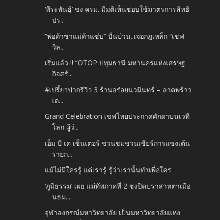
‘พีระพันธุ์’ ชง ครม. มีมติเห็นชอบใช้มาตรการสิทธิ
ปร...
“พ่อค้าซ่าแม่ค้าแซ่บ” ปั่นป่วน..เจอกฎเหล็ก “เชฟ
วิล...
เริ่มแล้ว !! “OTOP ปทุมธานี มหานครแห่งเศรษฐ
กิจสร้...
#เปรี้ยวปากรีวิว 3 ร้านอร่อยนวมินทร์ – ลาดพร้าว
เด...
Grand Celebration เชฟไทยประกาศศักดาบนเวที
โลก ผู้ว่...
เอ็ม บี เค เซ็นเตอร์ ชวนชมชวนเชียร์การแข่งเต้น
รายก...
แม้ไม่มีใครรู้ แต่เรารู้ รู้ว่าเรานั้นทำเพื่อใคร
‘ภูมิธรรม‘ เผย แม่ทัพภาคที่ 2 ชงปิดปราสาทตาเมือ
นธม...
จุฬาลงกรณ์มหาวิทยาลัย เป็นมหาวิทยาลัยแห่ง