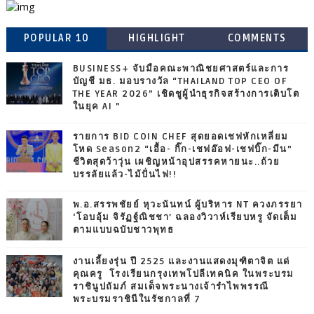
POPULAR 10
HIGHLIGHT
COMMENTS
BUSINESS+ จับมือคณะพาณิชยศาสตร์และการ
บัญชี มธ. มอบรางวัล “THAILAND TOP CEO OF
THE YEAR 2026” เชิดชูผู้นำธุรกิจสร้างการเติบโต
ในยุค AI ”
รายการ BID COIN CHEF สุดยอดเชฟหักเหลี่ยม
โหด Season2 “เอื้อ- กิ๊ก-เชฟอ๊อฟ-เชฟบิ๊ก-มีน”
ชีวิตสุดว้าวุ่น เผชิญหน้าอุปสรรคหายนะ..ถ้วย
บรรลัยแล้ว-ไม้ปั่นไฟ!!
พ.อ.สรรพชัยย์ หุวะนันทน์ ผู้บริหาร NT ควงภรรยา
‘โอบอุ้ม จิรัฏฐ์ณิชชา’ ฉลองวิวาห์เรียบหรู จัดเต็ม
ตามแบบฉบับชาวพุทธ
งานเลี้ยงรุ่น ปี 2525 และงานแสดงมุฑิตาจิต แด่
คุณครู โรงเรียนกรุงเทพโปลีเทคนิค ในพระบรม
ราชินูปถัมภ์ สมเด็จพระนางเจ้ารำไพพรรณี
พระบรมราชินีในรัชกาลที่ 7