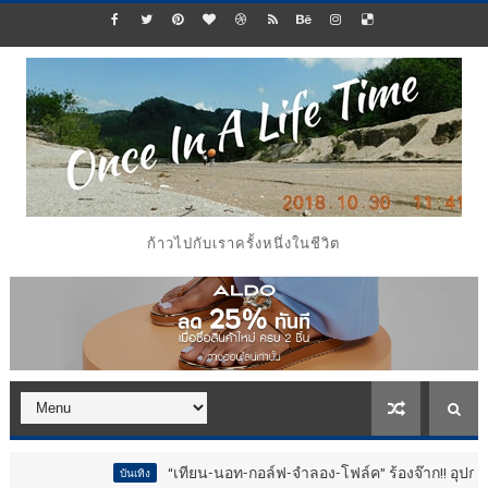
ก้าวไปกับเราครั้งหนึ่งในชีวิต
“เทียน-นอท-กอล์ฟ-จำลอง-โฟล์ค” ร้องจ๊าก!! อุปกรณ์ม่วนจอยงานวัด
บันเทิง