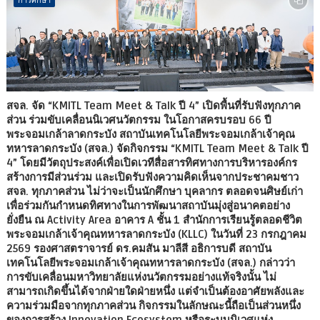
สจล. จัด “KMITL Team Meet & Talk ปี 4” เปิดพื้นที่รับฟังทุกภาค
ส่วน ร่วมขับเคลื่อนนิเวศนวัตกรรม ในโอกาสครบรอบ 66 ปี
พระจอมเกล้าลาดกระบัง สถาบันเทคโนโลยีพระจอมเกล้าเจ้าคุณ
ทหารลาดกระบัง (สจล.) จัดกิจกรรม “KMITL Team Meet & Talk ปี
4” โดยมีวัตถุประสงค์เพื่อเปิดเวทีสื่อสารทิศทางการบริหารองค์กร
สร้างการมีส่วนร่วม และเปิดรับฟังความคิดเห็นจากประชาคมชาว
สจล. ทุกภาคส่วน ไม่ว่าจะเป็นนักศึกษา บุคลากร ตลอดจนศิษย์เก่า
เพื่อร่วมกันกำหนดทิศทางในการพัฒนาสถาบันมุ่งสู่อนาคตอย่าง
ยั่งยืน ณ Activity Area อาคาร A ชั้น 1 สำนักการเรียนรู้ตลอดชีวิต
พระจอมเกล้าเจ้าคุณทหารลาดกระบัง (KLLC) ในวันที่ 23 กรกฎาคม
2569 รองศาสตราจารย์ ดร.คมสัน มาลีสี อธิการบดี สถาบัน
เทคโนโลยีพระจอมเกล้าเจ้าคุณทหารลาดกระบัง (สจล.) กล่าวว่า
การขับเคลื่อนมหาวิทยาลัยแห่งนวัตกรรมอย่างแท้จริงนั้น ไม่
สามารถเกิดขึ้นได้จากฝ่ายใดฝ่ายหนึ่ง แต่จำเป็นต้องอาศัยพลังและ
ความร่วมมือจากทุกภาคส่วน กิจกรรมในลักษณะนี้ถือเป็นส่วนหนึ่ง
ของการสร้าง Innovation Ecosystem หรือระบบนิเวศแห่ง