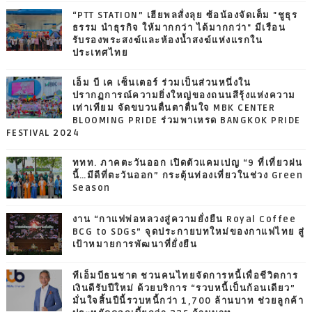
“PTT STATION” เฮียพลสั่งลุย ซ้อน้องจัดเต็ม "ชูธุร
ธรรม นำธุรกิจ ให้มากกว่า ได้มากกว่า" มีเรือน
รับรองพระสงฆ์และห้องน้ำสงฆ์แห่งแรกใน
ประเทศไทย
เอ็ม บี เค เซ็นเตอร์ ร่วมเป็นส่วนหนึ่งใน
ปรากฏการณ์ความยิ่งใหญ่ของถนนสีรุ้งแห่งความ
เท่าเทียม จัดขบวนตื่นตาตื่นใจ MBK CENTER
BLOOMING PRIDE ร่วมพาเหรด BANGKOK PRIDE
FESTIVAL 2024
ททท. ภาคตะวันออก เปิดตัวแคมเปญ “9 ที่เที่ยวฝน
นี้…มีดีที่ตะวันออก” กระตุ้นท่องเที่ยวในช่วง Green
Season
งาน “กาแฟพ่อหลวงสู่ความยั่งยืน Royal Coffee
BCG to SDGs” จุดประกายบทใหม่ของกาแฟไทย สู่
เป้าหมายการพัฒนาที่ยั่งยืน
ทีเอ็มบีธนชาต ชวนคนไทยจัดการหนี้เพื่อชีวิตการ
เงินดีรับปีใหม่ ด้วยบริการ “รวบหนี้เป็นก้อนเดียว”
มั่นใจสิ้นปีนี้รวบหนี้กว่า 1,700 ล้านบาท ช่วยลูกค้า