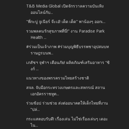
T&B Media Global เปิดจักรวาลความบันเทิง
ออนไลน์กับ...
"พี่กะบู่ จูเนียร์ จ๊ะเอ๋! เด็ด เด็ด" พาน้องๆ ออกเ...
รวมพลคนรักสุขภาพที่นี่!” งาน Paradise Park
Health ...
#ร่วมเป็นเจ้าภาพ #ร่วมบุญพิธีบรรพชาอุปสมบท
ราษฎรบนพ...
เภสัชฯ จุฬาฯ เตือนภัย! ผลิตภัณฑ์เสริมอาหาร “ซิ
งก์ ...
แนวทางของพรรครวมไทยสร้างชาติ
สจล. จับมือกระทรวงเกษตรและสหกรณ์ สถาน
เอกอัครราชทูต...
ร่วมช้อป ร่วมช่วย ส่งต่ออนาคตให้เด็กไทยที่งาน
“ปล่...
กระแสตอบรับดี! เรื่องเล่น ไม่ใช่เรื่องเล่นๆ เดอะ
ไน...