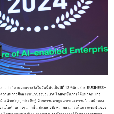
าวว่า “ งานมอบรางวัลในวันนี้นับเป็นปีที่ 12 ที่นิตยสาร BUSINESS+
เป็นสถาบันการศึกษาชั้นนำของประเทศ โดยจัดขึ้นภายใต้แนวคิด The
ององค์กรด้วยปัญญาประดิษฐ์ ด้วยความชาญฉลาดและความก้าวหน้าของ
ำงานในด้านต่างๆ มากขึ้น ส่งผลต่อขีดความสามารถในการแข่งขันของ
ย โดยเฉพาะอย่างยิ่ง Generative AI ซึ่งจากการวิจัยของ McKinsey