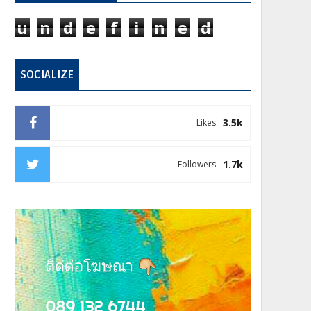
u
n
d
e
f
i
n
e
d
SOCIALIZE
3.5k
Likes
1.7k
Followers