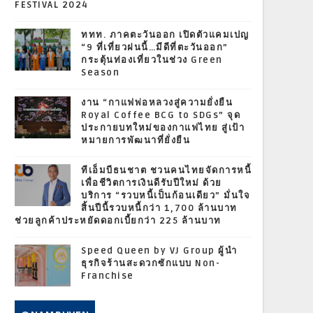
FESTIVAL 2024
ททท. ภาคตะวันออก เปิดตัวแคมเปญ
“9 ที่เที่ยวฝนนี้…มีดีที่ตะวันออก”
กระตุ้นท่องเที่ยวในช่วง Green
Season
งาน “กาแฟพ่อหลวงสู่ความยั่งยืน
Royal Coffee BCG to SDGs” จุด
ประกายบทใหม่ของกาแฟไทย สู่เป้า
หมายการพัฒนาที่ยั่งยืน
ทีเอ็มบีธนชาต ชวนคนไทยจัดการหนี้
เพื่อชีวิตการเงินดีรับปีใหม่ ด้วย
บริการ “รวบหนี้เป็นก้อนเดียว” มั่นใจ
สิ้นปีนี้รวบหนี้กว่า 1,700 ล้านบาท
ช่วยลูกค้าประหยัดดอกเบี้ยกว่า 225 ล้านบาท
Speed Queen by VJ Group ผู้นำ
ธุรกิจร้านสะดวกซักแบบ Non-
Franchise