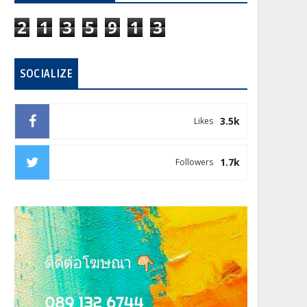
2
1
3
5
9
1
3
SOCIALIZE
3.5k
Likes
1.7k
Followers