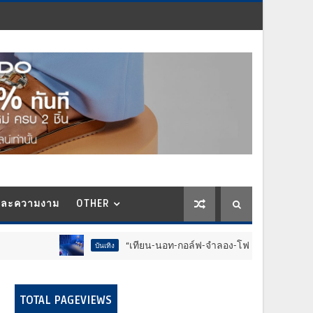
และความงาม
OTHER
“เทียน-นอท-กอล์ฟ-จำลอง-โฟล์ค” ร้องจ๊าก!! อุปกรณ์ม่วนจอย
บันเทิง
TOTAL PAGEVIEWS