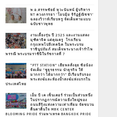
พ.อ.สรรพชัยย์ หุวะนันทน์ ผู้บริหาร
NT ควงภรรยา ‘โอบอุ้ม จิรัฏฐ์ณิชชา’
ฉลองวิวาห์เรียบหรู จัดเต็มตามแบบ
ฉบับชาวพุทธ
งานเลี้ยงรุ่น ปี 2525 และงานแสดง
มุฑิตาจิต แด่คุณครู โรงเรียน
กรุงเทพโปลีเทคนิค ในพระบรม
ราชินูปถัมภ์ สมเด็จพระนางเจ้ารำไพ
พรรณี พระบรมราชินีในรัชกาลที่ 7
“PTT STATION” เฮียพลสั่งลุย ซ้อน้อง
จัดเต็ม "ชูธุรธรรม นำธุรกิจ ให้
มากกว่า ได้มากกว่า" มีเรือนรับรอง
พระสงฆ์และห้องน้ำสงฆ์แห่งแรกใน
ประเทศไทย
เอ็ม บี เค เซ็นเตอร์ ร่วมเป็นส่วนหนึ่ง
ในปรากฏการณ์ความยิ่งใหญ่ของ
ถนนสีรุ้งแห่งความเท่าเทียม จัดขบวน
ตื่นตาตื่นใจ MBK CENTER
BLOOMING PRIDE ร่วมพาเหรด BANGKOK PRIDE