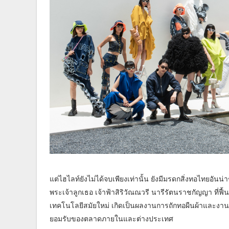
แต่ไฮไลท์ยังไม่ได้จบเพียงเท่านั้น ยังมีมรดกสิ่งทอไทยอัน
พระเจ้าลูกเธอ เจ้าฟ้าสิริวัณณวรี นารีรัตนราชกัญญา ที่ฟื
เทคโนโลยีสมัยใหม่ เกิดเป็นผลงานการถักทอผืนผ้าและงานหัต
ยอมรับของตลาดภายในและต่างประเทศ