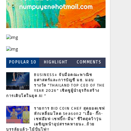
POPULAR 10
HIGHLIGHT
COMMENTS
BUSINESS+ จับมือคณะพาณิช
ยศาสตร์และการบัญชี มธ. มอบ
รางวัล “THAILAND TOP CEO OF THE
YEAR 2026” เชิดชูผู้นำธุรกิจสร้าง
การเติบโตในยุค AI ”
รายการ BID COIN CHEF สุดยอดเชฟ
หักเหลี่ยมโหด Season2 “เอื้อ- กิ๊ก-
เชฟอ๊อฟ-เชฟบิ๊ก-มีน” ชีวิตสุดว้าวุ่น
เผชิญหน้าอุปสรรคหายนะ..ถ้วย
บรรลัยแล้ว-ไม้ปั่นไฟ!!