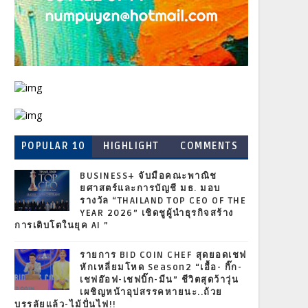
POPULAR 10
HIGHLIGHT
COMMENTS
BUSINESS+ จับมือคณะพาณิช
ยศาสตร์และการบัญชี มธ. มอบ
รางวัล “THAILAND TOP CEO OF THE
YEAR 2026” เชิดชูผู้นำธุรกิจสร้าง
การเติบโตในยุค AI ”
รายการ BID COIN CHEF สุดยอดเชฟ
หักเหลี่ยมโหด Season2 “เอื้อ- กิ๊ก-
เชฟอ๊อฟ-เชฟบิ๊ก-มีน” ชีวิตสุดว้าวุ่น
เผชิญหน้าอุปสรรคหายนะ..ถ้วย
บรรลัยแล้ว-ไม้ปั่นไฟ!!