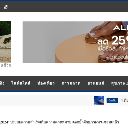
ในชีวิต
ทิง
ไลฟ์สไตล์
ท่องเที่ยว
การตลาด
ยานยนต์
สุขภาพ
“เทียน-นอท-กอล์ฟ-จ
บันเทิง
PO 2024” ประสบความสำเร็จเกินความคาดหมาย ตอกย้ำศักยภาพพระจอมเกล้า