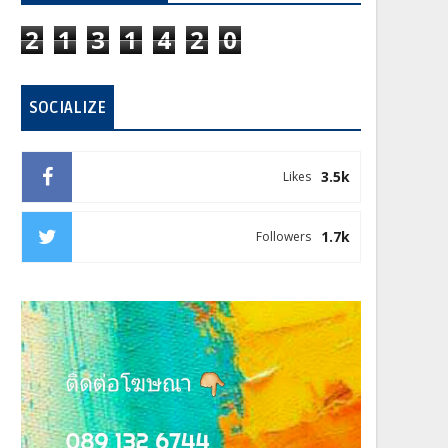
2
1
3
1
4
2
0
SOCIALIZE
3.5k
Likes
1.7k
Followers