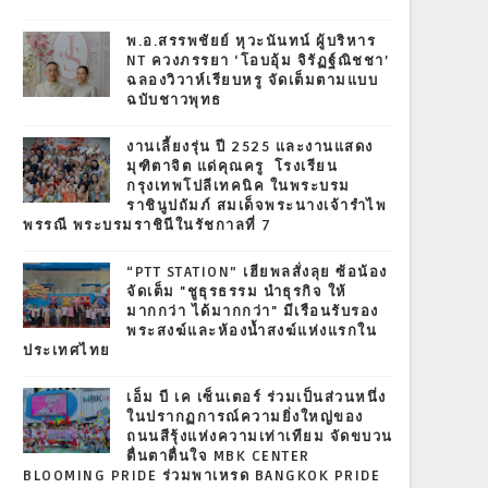
พ.อ.สรรพชัยย์ หุวะนันทน์ ผู้บริหาร
NT ควงภรรยา ‘โอบอุ้ม จิรัฏฐ์ณิชชา’
ฉลองวิวาห์เรียบหรู จัดเต็มตามแบบ
ฉบับชาวพุทธ
งานเลี้ยงรุ่น ปี 2525 และงานแสดง
มุฑิตาจิต แด่คุณครู โรงเรียน
กรุงเทพโปลีเทคนิค ในพระบรม
ราชินูปถัมภ์ สมเด็จพระนางเจ้ารำไพ
พรรณี พระบรมราชินีในรัชกาลที่ 7
“PTT STATION” เฮียพลสั่งลุย ซ้อน้อง
จัดเต็ม "ชูธุรธรรม นำธุรกิจ ให้
มากกว่า ได้มากกว่า" มีเรือนรับรอง
พระสงฆ์และห้องน้ำสงฆ์แห่งแรกใน
ประเทศไทย
เอ็ม บี เค เซ็นเตอร์ ร่วมเป็นส่วนหนึ่ง
ในปรากฏการณ์ความยิ่งใหญ่ของ
ถนนสีรุ้งแห่งความเท่าเทียม จัดขบวน
ตื่นตาตื่นใจ MBK CENTER
BLOOMING PRIDE ร่วมพาเหรด BANGKOK PRIDE