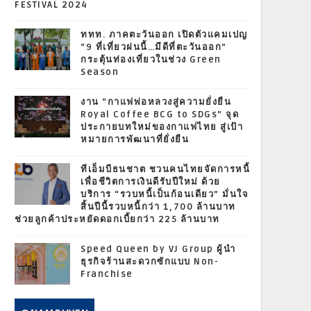
FESTIVAL 2024
ททท. ภาคตะวันออก เปิดตัวแคมเปญ
“9 ที่เที่ยวฝนนี้…มีดีที่ตะวันออก”
กระตุ้นท่องเที่ยวในช่วง Green
Season
งาน “กาแฟพ่อหลวงสู่ความยั่งยืน
Royal Coffee BCG to SDGs” จุด
ประกายบทใหม่ของกาแฟไทย สู่เป้า
หมายการพัฒนาที่ยั่งยืน
ทีเอ็มบีธนชาต ชวนคนไทยจัดการหนี้
เพื่อชีวิตการเงินดีรับปีใหม่ ด้วย
บริการ “รวบหนี้เป็นก้อนเดียว” มั่นใจ
สิ้นปีนี้รวบหนี้กว่า 1,700 ล้านบาท
ช่วยลูกค้าประหยัดดอกเบี้ยกว่า 225 ล้านบาท
Speed Queen by VJ Group ผู้นำ
ธุรกิจร้านสะดวกซักแบบ Non-
Franchise