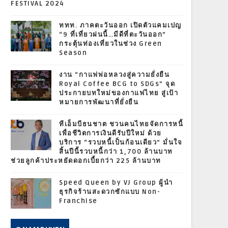
FESTIVAL 2024
ททท. ภาคตะวันออก เปิดตัวแคมเปญ
“9 ที่เที่ยวฝนนี้…มีดีที่ตะวันออก”
กระตุ้นท่องเที่ยวในช่วง Green
Season
งาน “กาแฟพ่อหลวงสู่ความยั่งยืน
Royal Coffee BCG to SDGs” จุด
ประกายบทใหม่ของกาแฟไทย สู่เป้า
หมายการพัฒนาที่ยั่งยืน
ทีเอ็มบีธนชาต ชวนคนไทยจัดการหนี้
เพื่อชีวิตการเงินดีรับปีใหม่ ด้วย
บริการ “รวบหนี้เป็นก้อนเดียว” มั่นใจ
สิ้นปีนี้รวบหนี้กว่า 1,700 ล้านบาท
ช่วยลูกค้าประหยัดดอกเบี้ยกว่า 225 ล้านบาท
Speed Queen by VJ Group ผู้นำ
ธุรกิจร้านสะดวกซักแบบ Non-
Franchise