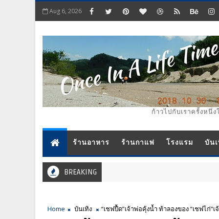
Aug 6, 2026
ก้าวไปกับเราครั้งหนึ่ง
ร้านอาหาร
ร้านกาแฟ
โรงแรม
บันเ
BREAKING
Home
บันเทิง
“เชฟปื้ด”เจ้าพ่อคุ้งน้ำ ท้าลองของ “เชฟไก่”