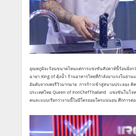
อุณหภูมิจะร้อนขนาดไหนแต่การแข่งขันสัปดาห์นี้ร้อนยิ่งกว
ฉายา King of คุ้งน้ำ ร้านอาหารไทยที่กำลังมาแรงในย่านแบริ่
อันดับจากเพจรีวิวมากมาย การก้าวเข้าสู่สนามประลอง คิ
ประเทศไทย Queen of IronChefThailand แข่งขันในโจทย์ “
คนละแบบเรียกว่างานนี้ไม่มีใครยอมใครแน่นอน ศึกการต่อสู้ด