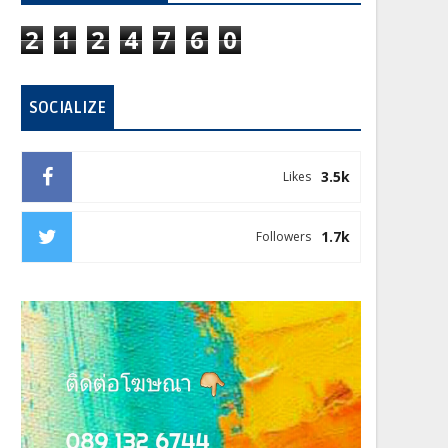
2
1
2
4
7
6
0
SOCIALIZE
3.5k
Likes
1.7k
Followers