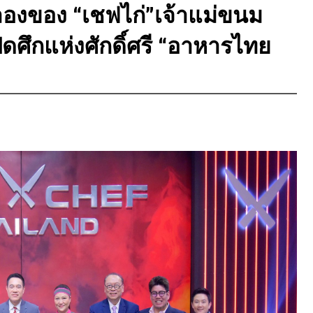
้าลองของ “เชฟไก่”เจ้าแม่ขนม
ิดศึกแห่งศักดิ์ศรี “อาหารไทย