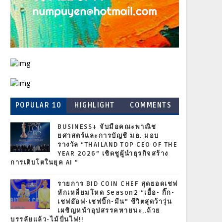
POPULAR 10
HIGHLIGHT
COMMENTS
BUSINESS+ จับมือคณะพาณิช
ยศาสตร์และการบัญชี มธ. มอบ
รางวัล “THAILAND TOP CEO OF THE
YEAR 2026” เชิดชูผู้นำธุรกิจสร้าง
การเติบโตในยุค AI ”
รายการ BID COIN CHEF สุดยอดเชฟ
หักเหลี่ยมโหด Season2 “เอื้อ- กิ๊ก-
เชฟอ๊อฟ-เชฟบิ๊ก-มีน” ชีวิตสุดว้าวุ่น
เผชิญหน้าอุปสรรคหายนะ..ถ้วย
บรรลัยแล้ว-ไม้ปั่นไฟ!!