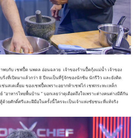
่าพบกับ เชฟปื้ด นพดล อ่อนฉลวย เจ้าของร้านปื้ดกุ้งแม่น้ำ เจ้าของ
งที่เปิดมาแล้วกว่า 8 ปีจนเป็นที่รู้จักของนักชิม นักรีวิว และยังติด
ทเช่นสเตเดี้ยม ของเชฟปื้ดเพราะอยากท้าเชฟไก่ เชฟกระทะเหล็ก
อาหารไทยพื้นบ้าน ” บอกเลยว่าดุเดือดถึงใจเพราะต่างคนต่างมีดีกัน
้วยศักดิ์ศรีและฝีมือในครั้งนี้ใครจะเป็นเจ้าแห่งชัยชนะที่แท้จริง