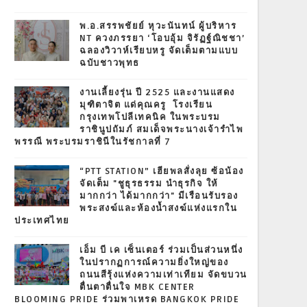
พ.อ.สรรพชัยย์ หุวะนันทน์ ผู้บริหาร
NT ควงภรรยา ‘โอบอุ้ม จิรัฏฐ์ณิชชา’
ฉลองวิวาห์เรียบหรู จัดเต็มตามแบบ
ฉบับชาวพุทธ
งานเลี้ยงรุ่น ปี 2525 และงานแสดง
มุฑิตาจิต แด่คุณครู โรงเรียน
กรุงเทพโปลีเทคนิค ในพระบรม
ราชินูปถัมภ์ สมเด็จพระนางเจ้ารำไพ
พรรณี พระบรมราชินีในรัชกาลที่ 7
“PTT STATION” เฮียพลสั่งลุย ซ้อน้อง
จัดเต็ม "ชูธุรธรรม นำธุรกิจ ให้
มากกว่า ได้มากกว่า" มีเรือนรับรอง
พระสงฆ์และห้องน้ำสงฆ์แห่งแรกใน
ประเทศไทย
เอ็ม บี เค เซ็นเตอร์ ร่วมเป็นส่วนหนึ่ง
ในปรากฏการณ์ความยิ่งใหญ่ของ
ถนนสีรุ้งแห่งความเท่าเทียม จัดขบวน
ตื่นตาตื่นใจ MBK CENTER
BLOOMING PRIDE ร่วมพาเหรด BANGKOK PRIDE