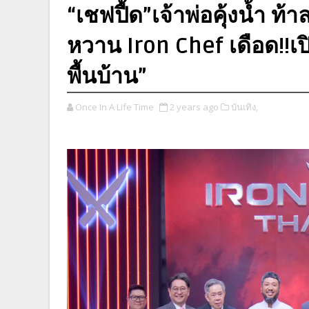
“เชฟปื้ด”เจ้าพ่อคุ้งน้ำ ท
หวาน Iron Chef เดือด!!เป
พื้นบ้าน”
Once In A Life Time
2 years ago
บันเทิง,