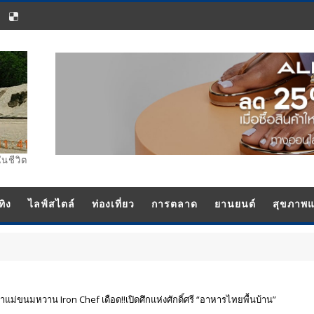
ในชีวิต
ทิง
ไลฟ์สไตล์
ท่องเที่ยว
การตลาด
ยานยนต์
สุขภาพ
เจ้าแม่ขนมหวาน Iron Chef เดือด!!เปิดศึกแห่งศักดิ์ศรี “อาหารไทยพื้นบ้าน”