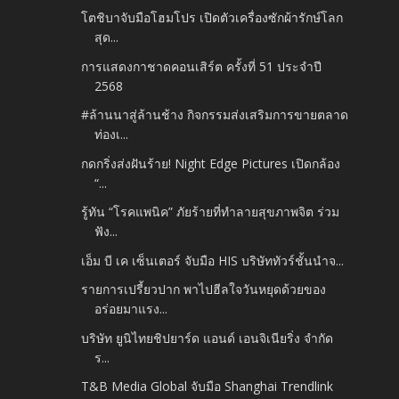
โตชิบาจับมือโฮมโปร เปิดตัวเครื่องซักผ้ารักษ์โลก
สุด...
การแสดงกาชาดคอนเสิร์ต ครั้งที่ 51 ประจำปี
2568
#ล้านนาสู่ล้านช้าง กิจกรรมส่งเสริมการขายตลาด
ท่องเ...
กดกริ่งส่งฝันร้าย! Night Edge Pictures เปิดกล้อง
“...
รู้ทัน “โรคแพนิค” ภัยร้ายที่ทำลายสุขภาพจิต ร่วม
ฟัง...
เอ็ม บี เค เซ็นเตอร์ จับมือ HIS บริษัททัวร์ชั้นนำจ...
รายการเปรี้ยวปาก พาไปฮีลใจวันหยุดด้วยของ
อร่อยมาแรง...
บริษัท ยูนิไทยชิปยาร์ด แอนด์ เอนจิเนียริ่ง จำกัด
ร...
T&B Media Global จับมือ Shanghai Trendlink