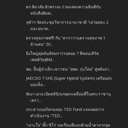
ดร.หิมาลัย ผิวพรรณ ร่วมแสดงความยินดีกับ
หนังสือพิมพ...
จุฬาฯ จัดประชุมวิชาการนานาชาติ “เสว่ยหลง 2
และอนาค...
ตรวจสุขภาพฟรี! กับ “คาราวานตรวจสุขภาพ 1
ล้านคน” 30...
ยิ่งใหญ่สุดมันส์สมการรอคอย 7 สีคอนเสิร์ต
เฟสติวัล@M...
พม. ปั้นผู้นำเด็ก-เยาวชน “อพม. รุ่นใหม่” สู่พลังอา...
JAECOO 7 SHS (Super Hybrid System) เตรียมส่ง
มอบล็อ...
พังงา-ผวจ.เปิดคลินิกเกษตรเคลื่อนที่ในพระราชานุ
เครา...
ประธานบอร์ดกองทุน TED Fund แถลงผลการ
ดำเนินงาน “TED...
“เจาะใจ” ติ๊ก ชิโร่ บทเรียนที่แลกด้วยน้ำตาจากจุด