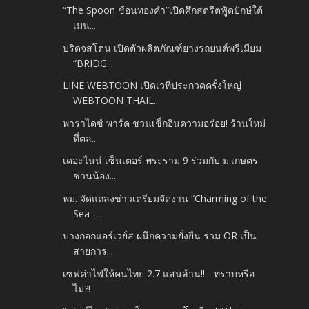
“The Spoon ช้อนทองคำ”เปิดศึกสตรีตฟู้ดปักษ์ใต้
เมน...
บริดจสโตน เปิดตัวผลิตภัณฑ์ยางรถยนต์พรีเมียม
“BRIDG...
LINE WEBTOON เปิดเวทีประกวดครั้งใหญ่
WEBTOON THAIL...
พาราไดซ์ พาร์ค ชวนเช็กอินความอร่อย! ร้านใหม่
ที่ตล...
เดอะไนน์ เซ็นเตอร์ พระราม 9 ร่วมกับ ม.เกษตร
ชวนน้อง...
พม. จัดแถลงข่าวเตรียมจัดงาน “Charming of the
Sea -...
บางกอกแอร์เวย์ส ผนึกความยั่งยืน ร่วม OR เป็น
สายการ...
เซฟค่าไฟให้คนไทย 2.7 แสนล้าน!!... ทราบหรือ
ไม่?!