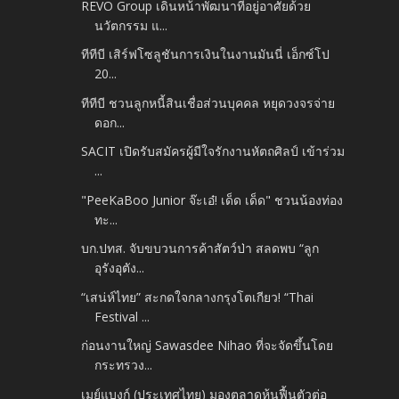
REVO Group เดินหน้าพัฒนาที่อยู่อาศัยด้วย
นวัตกรรม แ...
ทีทีบี เสิร์ฟโซลูชันการเงินในงานมันนี่ เอ็กซ์โป
20...
ทีทีบี ชวนลูกหนี้สินเชื่อส่วนบุคคล หยุดวงจรจ่าย
ดอก...
SACIT เปิดรับสมัครผู้มีใจรักงานหัตถศิลป์ เข้าร่วม
...
"PeeKaBoo Junior จ๊ะเอ๋! เด็ด เด็ด" ชวนน้องท่อง
ทะ...
บก.ปทส. จับขบวนการค้าสัตว์ป่า สลดพบ “ลูก
อุรังอุตัง...
“เสน่ห์ไทย” สะกดใจกลางกรุงโตเกียว! “Thai
Festival ...
ก่อนงานใหญ่ Sawasdee Nihao ที่จะจัดขึ้นโดย
กระทรวง...
เมย์แบงก์ (ประเทศไทย) มองตลาดหุ้นฟื้นตัวต่อ