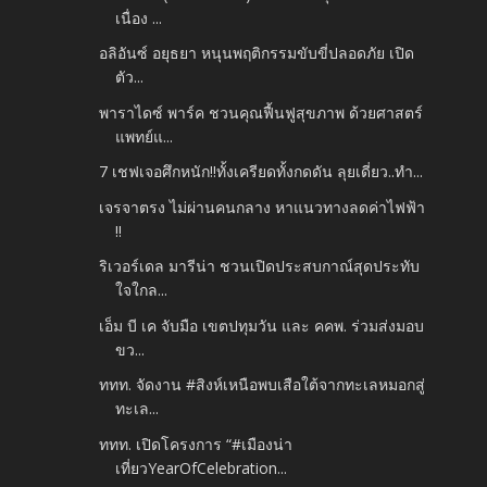
เนื่อง ...
อลิอันซ์ อยุธยา หนุนพฤติกรรมขับขี่ปลอดภัย เปิด
ตัว...
พาราไดซ์ พาร์ค ชวนคุณฟื้นฟูสุขภาพ ด้วยศาสตร์
แพทย์แ...
7 เชฟเจอศึกหนัก!!ทั้งเครียดทั้งกดดัน ลุยเดี่ยว..ทำ...
เจรจาตรง ไม่ผ่านคนกลาง หาแนวทางลดค่าไฟฟ้า
!!
ริเวอร์เดล มารีน่า ชวนเปิดประสบกาณ์สุดประทับ
ใจใกล...
เอ็ม บี เค จับมือ เขตปทุมวัน และ คคพ. ร่วมส่งมอบ
ขว...
ททท. จัดงาน #สิงห์เหนือพบเสือใต้จากทะเลหมอกสู่
ทะเล...
ททท. เปิดโครงการ “#เมืองน่า
เที่ยวYearOfCelebration...