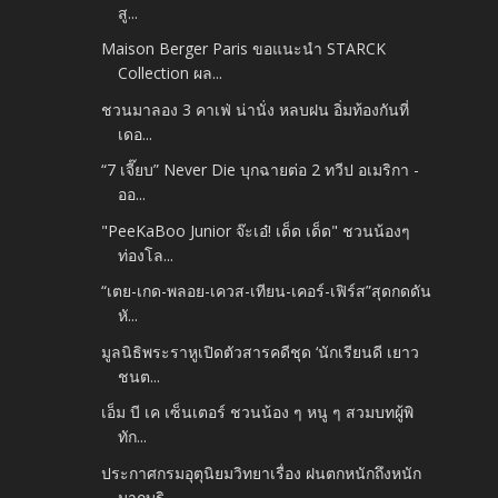
สู...
Maison Berger Paris ขอแนะนำ STARCK
Collection ผล...
ชวนมาลอง 3 คาเฟ่ น่านั่ง หลบฝน อิ่มท้องกันที่
เดอ...
“7 เจี๊ยบ” Never Die บุกฉายต่อ 2 ทวีป อเมริกา -
ออ...
"PeeKaBoo Junior จ๊ะเอ๋! เด็ด เด็ด" ชวนน้องๆ
ท่องโล...
“เตย-เกด-พลอย-เควส-เทียน-เคอร์-เฟิร์ส”สุดกดดัน
หั...
มูลนิธิพระราหูเปิดตัวสารคดีชุด ‘นักเรียนดี เยาว
ชนต...
เอ็ม บี เค เซ็นเตอร์ ชวนน้อง ๆ หนู ๆ สวมบทผู้พิ
ทัก...
ประกาศกรมอุตุนิยมวิทยาเรื่อง ฝนตกหนักถึงหนัก
มากบริ...