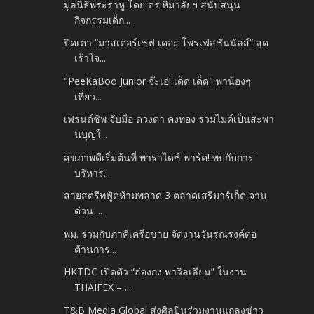
มูลนิธิพระราหู โดย ดร.หิมาลัยฯ สนับสนุน
กิจกรรมเด็ก...
ปิดเตา “มาสเตอร์เชฟ เดอะ โพรเฟสชันนัลส์” สุด
เร้าใจ...
"PeeKaBoo Junior จ๊ะเอ๋! เด็ด เด็ด" พาน้องๆ
เที่ยว...
เฟรนด์ชิพ จับมือ ดวงตา คงทอง ร่วมไมค์เป็นสะพา
นบุญใ...
สุขภาพดีเริ่มต้นที่ พาราไดซ์ พาร์ค! พบกับการ
บริหาร...
สายสตรีทฟู้ดห้ามพลาด 3 ตลาดเสรีมาร์เก็ต จาน
ด่วน ...
พม. ร่วมกับภาคีเครือข่าย จัดงานวันรณรงค์ต่อ
ต้านการ...
HKTDC เปิดตัว “ฮ่องกง พาวิลเลียน” ในงาน
THAIFEX – ...
T&B Media Global ส่งศิลปินร่วมงานแถลงข่าว