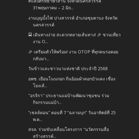
#แสงศรัทธาพาสาน จังหวัดนครสวรรค์
31พฤษภาคม – 2 มิถ...
งานบุญบั้งไฟ ปางสวรรค์ อำเภอชุมตาบง จังหวัด
นครสวรรค์
🚍 เดินทางง่าย สะดวกหลายเส้นทาง! 🎉 ชวนเที่ยว
งาน O...
🎉 เตรียมตัวให้พร้อม! งาน OTOP ที่ทุกคนรอคอย
กลับมา...
วันข้าวและชาวนาแห่งชาติ ประจำปี 2568
อพช. เยือนโนนกอก ถิ่นย้อมผ้าดอกบัวแดง เชื่อง
โยงเส้...
"อรจิรา" ประธานแม่บ้านพัฒนาชุมชน ร่วม
กิจกรรมแม่บ้า...
“เชลล์ดอน” ตอนที่ 7 “ฉลามบุก” วันอาทิตย์ที่ 25
พ.ค...
สจล. ร่วมขับเคลื่อนโครงการ “นวัตกรรมสื่อ
สร้างสรรค์...