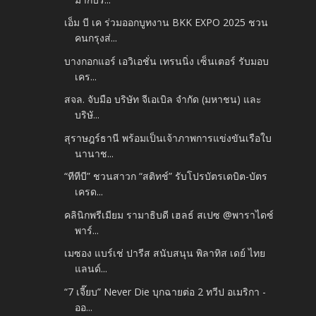
เอ็ม บี เค ร่วมออกบูทงาน BKK EXPO 2025 ชวน
คนกรุงส่...
บางกอกแอร์ เอวิเอชั่น เทรนนิ่ง เซ็นเตอร์ รับมอบ
เคร...
สจล. จับมือ บริษัท จีเอเบิล จำกัด (มหาชน) และ
บริษั...
สุราษฎร์ธานี พร้อมเป็นเจ้าภาพการแข่งขันเรือใบ
นานาช...
“ทีทีบี” ชวนสาวก “สติทช์” รับโปรบัตรเดบิต-บัตร
เครด...
คลินิกพรีเมียม รามาธิบดี เฮลธ์ สเปซ @พาราไดซ์
พาร์...
เมซอง แบร์เช่ ปารีส สนับสนุน พิลาทิส เดย์ ไทย
แลนด์...
“7 เจี๊ยบ” Never Die บุกฉายต่อ 2 ทวีป อเมริกา -
ออ...