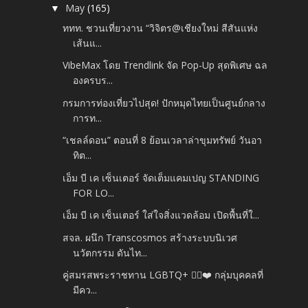
May
(165)
▼
ททท. ชวนเที่ยวงาน “วิจิตร@เชียงใหม่ สีสันแห่ง
เส้นแ...
VibeMax โดย Trendlink จัด Pop-Up สุดพิเศษ ฉล
องครบร...
กรมการท่องเที่ยวไปสุด! ปักหมุดไทยเป็นศูนย์กลาง
การท...
“เชลล์ดอน” ตอนที่ 8 ย้อนเวลาล่าขุมทรัพย์ วันอา
ทิต...
เอ็ม บี เค เซ็นเตอร์ จัดเต็มแคมเปญ STANDING
FOR LO...
เอ็ม บี เค เซ็นเตอร์ ใส่ใจสิ่งแวดล้อม เปิดพื้นที่ใ...
สจล. ผนึก Transcosmos สร้างระบบนิเวศ
นวัตกรรม ดันไท...
คู่สมรสพระราชทาน LGBTQ+ 🏳️‍🌈❤️ กลุ่มบุคคลที่
มีคว...