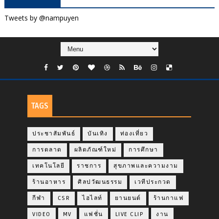
Tweets by @nampuyen
TAGS
ประชาสัมพันธ์
บันเทิง
ท่องเที่ยว
การตลาด
ผลิตภัณฑ์ใหม่
การศึกษา
เทคโนโลยี
ราชการ
สุขภาพและความงาม
ร้านอาหาร
ศิลปวัฒนธรรม
เวทีประกวด
กีฬา
CSR
ไฮไลท์
ยานยนต์
ร้านกาแฟ
VIDEO
MV
แฟชั่น
LIVE CLIP
งาน