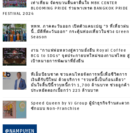
เท่าเทียม จัดขบวนตื่นตาตื่นใจ MBK CENTER
BLOOMING PRIDE ร่วมพาเหรด BANGKOK PRIDE
FESTIVAL 2024
ททท. ภาคตะวันออก เปิดตัวแคมเปญ “9 ที่เที่ยวฝน
นี้…มีดีที่ตะวันออก” กระตุ้นท่องเที่ยวในช่วง Green
Season
งาน “กาแฟพ่อหลวงสู่ความยั่งยืน Royal Coffee
BCG to SDGs” จุดประกายบทใหม่ของกาแฟไทย สู่
เป้าหมายการพัฒนาที่ยั่งยืน
ทีเอ็มบีธนชาต ชวนคนไทยจัดการหนี้เพื่อชีวิตการ
เงินดีรับปีใหม่ ด้วยบริการ “รวบหนี้เป็นก้อนเดียว”
มั่นใจสิ้นปีนี้รวบหนี้กว่า 1,700 ล้านบาท ช่วยลูกค้า
ประหยัดดอกเบี้ยกว่า 225 ล้านบาท
Speed Queen by VJ Group ผู้นำธุรกิจร้านสะดวก
ซักแบบ Non-Franchise
@NAMPUYEN