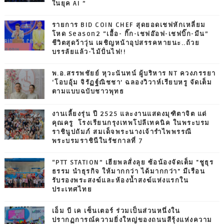
ในยุค AI ”
รายการ BID COIN CHEF สุดยอดเชฟหักเหลี่ยม
โหด Season2 “เอื้อ- กิ๊ก-เชฟอ๊อฟ-เชฟบิ๊ก-มีน”
ชีวิตสุดว้าวุ่น เผชิญหน้าอุปสรรคหายนะ..ถ้วย
บรรลัยแล้ว-ไม้ปั่นไฟ!!
พ.อ.สรรพชัยย์ หุวะนันทน์ ผู้บริหาร NT ควงภรรยา
‘โอบอุ้ม จิรัฏฐ์ณิชชา’ ฉลองวิวาห์เรียบหรู จัดเต็ม
ตามแบบฉบับชาวพุทธ
งานเลี้ยงรุ่น ปี 2525 และงานแสดงมุฑิตาจิต แด่
คุณครู โรงเรียนกรุงเทพโปลีเทคนิค ในพระบรม
ราชินูปถัมภ์ สมเด็จพระนางเจ้ารำไพพรรณี
พระบรมราชินีในรัชกาลที่ 7
“PTT STATION” เฮียพลสั่งลุย ซ้อน้องจัดเต็ม "ชูธุร
ธรรม นำธุรกิจ ให้มากกว่า ได้มากกว่า" มีเรือน
รับรองพระสงฆ์และห้องน้ำสงฆ์แห่งแรกใน
ประเทศไทย
เอ็ม บี เค เซ็นเตอร์ ร่วมเป็นส่วนหนึ่งใน
ปรากฏการณ์ความยิ่งใหญ่ของถนนสีรุ้งแห่งความ