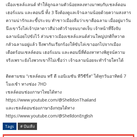
เมืองเชลล์แลนด์ ทำให้ลูกฉลามตัวน้อยหลงทางมาพบกับเชลล์ดอน
เฮอร์แมน และคอนนี่ ทั้ง 3 จึงต้องดูแลเจ้าฉลามน้อยด้วยความสงสาร
ความน่ารักและขี้ประจบ ทำชาวเมืองลืมว่าเขาคือฉลาม เมื่ออยู่มาวัน
นึงเขาวิ่งไล่เจ้าปลาดาวสีม่วงตัวร้ายจนบาดเจ็บ เจ้าหน้าที่จึงจับ
ฉลามน้อยไปขังไว้ ส่วนชาวเมืองเชลล์แลนด์ส่วนใหญ่ปกติก็หวาด
กลัวฉลามอยู่แล้ว จึงพากันเรียกร้องให้ขับไล่เขาออกไปจากเมือง
เดือดร้อนเชลล์ดอน เฮอร์แมน และคอนนี่ที่ต้องหาทางพิสูจน์ความ
จริงเพราะยังไงพวกเขาก็ไม่เชื่อว่า เจ้าฉลามน้อยจะทำร้ายใครได้
ติดตามชม “เชลล์ดอน ทรี ดี แอนิเมชัน ทีวีซีรี่ส” ได้ทุกวันอาทิตย์ 7
โมงเช้า ทางช่อง 7HD
เชลล์ดอนช่องภาษาไทยได้ทาง
https://www.youtube.com/@ShelldonThailand
และเชลล์ดอนช่องภาษาอังกฤษได้ทาง
https://www.youtube.com/@ShelldonEnglish
Tags
# บันเทิง