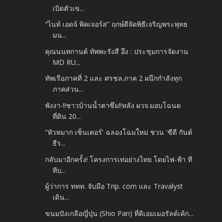
เปิดตัวเข...
“ไนท์ เอดจ์ พิคเจอร์ส” ฤกษ์ดีจัดพิธีเจริญพระพุทธ
มน...
คุณนนทกานต์ ทัพพะรังสี อึง : ประชุมการจัดงาน
MD RU...
ทัพเรือภาคที่ 2 และ ศรชล.ภาค 2 ผนึกกำลังทุก
ภาคส่วน...
พังงา-!!ชาวบ้านน้ำตาซึม!!หลัง ผวจ.มอบโฉนด
ที่ดิน 20...
“หัวหมาก เซ็นเตอร์' ฉลองโฉมใหม่ ชวน 'ซีดี กันต์
ธีร...
กลับมาอีกครั้ง! โครงการเท่อย่างไทย โดยไฟ-ฟ้า ที
ทีบ...
ผู้ว่าการ ททท. จับมือ Trip. com และ Travalyst
เดิน...
ขนมปังเกลือญี่ปุ่น (Shio Pan) ที่ดิเอมเมอรัลด์เค้ก...