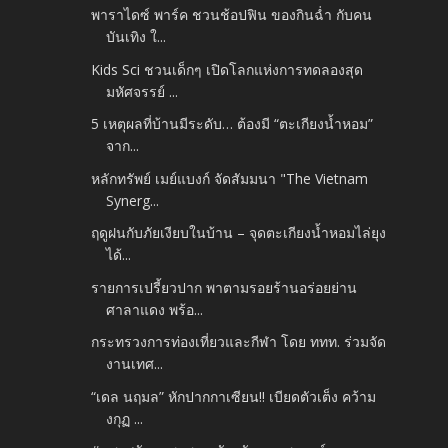
พาราไดซ์ พาร์ค ชวนช้อปฟิน ของกินฉ่ำ กับคน
บันเทิง ใ...
Kids Sci ชวนเด็กๆ เปิดโลกแห่งการทดลองสุด
มหัศจรรย์ ...
5 เหตุผลที่บ้านมีระดับ… ต้องมี “ตะเกียงน้ำหอม”
จาก...
หลักทรัพย์ เมย์แบงก์ จัดสัมมนา "The Vietnam
Synerg...
ฤดูฝนกับภัยเงียบในบ้าน – จุดตะเกียงน้ำหอมไล่ยุง
ได้...
รายการเปรี้ยวปาก พาตามรอยร้านอร่อยย่าน
ศาลาแดง พร้อ...
กระทรวงการท่องเที่ยวและกีฬา โดย ททท. ร่วมจัด
งานเทศ...
“เดล นฤมล” หักปากกาเซียน!! เบียดตัวเต็ง คว้าม
งกุฏ ...