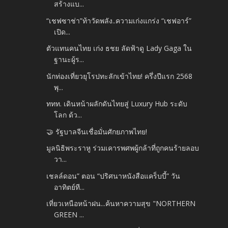
สร้างแบ...
“เชฟซาช่า”ท้าวัดพลัง..ความเก่งแกร่ง “เชฟอาร์”
เปิด...
ตัวแทนคนไทย เก่ง ธชย ลัดฟ้าดู Lady Gaga ใน
ฐานะผู้ร...
นักท่องเที่ยวยุโรปทะลักเข้าไทย! ครึ่งปีแรก 2568
พุ...
ททท. เดินหน้าผลักดันไทยสู่ Luxury Hub ระดับ
โลก ด้ว...
🤝 รัฐบาลจีนเชื่อมั่นศักยภาพไทย!
มูลนิธิพระราหู ร่วมเคารพศพผู้กล้าที่ถูกคนร้ายลอบ
วา...
เชลล์ดอน” ตอน “ปริศนาหนังสือแคร็บบี้” วัน
อาทิตย์ที...
เที่ยวเหนือหน้าฝน...ค้นหาความสุข "NORTHERN
GREEN ...