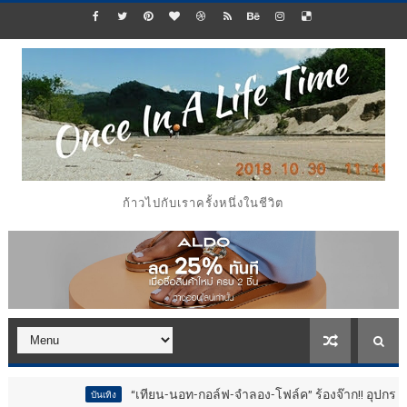
ก้าวไปกับเราครั้งหนึ่งในชีวิต
“เทียน-นอท-กอล์ฟ-จำลอง-โฟล์ค” ร้องจ๊าก!! อุปกรณ์ม่วนจอยงานวัด
บันเทิง