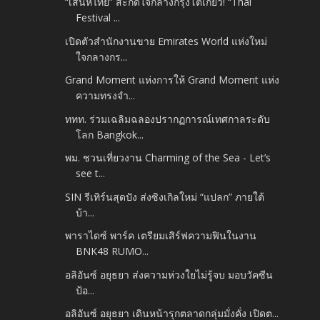
“เสน่ห์ไทย” สะกดใจกลางกรุงโตเกียว! “Thai
Festival ...
เปิดตัวสำนักงานขาย Emirates World แห่งใหม่
ใจกลางกร...
Grand Moment แห่งการให้ Grand Moment แห่ง
ความทรงจำ...
ททท. ร่วมเฉลิมฉลองปรากฏการณ์เทศกาลระดับ
โลก Bangkok...
พม. ชวนเที่ยวงาน Charming of the Sea - Let’s
see t...
SIN รีเทิร์นสุดปัง ส่งซิงเกิลใหม่ “แปลก” ภายใต้
บ้า...
พาราไดซ์ พาร์ค เตรียมเสิร์ฟความฟินในงาน
BNK48 RUMO...
อลิอันซ์ อยุธยา ส่งความห่วงใยไม่รู้จบ มอบวัคซีน
ป้อ...
อลิอันซ์ อยุธยา เดินหน้ารุกตลาดกลุ่มมั่งคั่ง เปิดต...