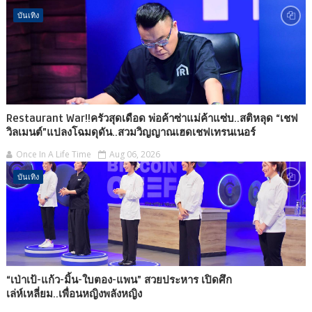
บันเทิง
Restaurant War!!ครัวสุดเดือด พ่อค้าซ่าแม่ค้าแซ่บ..สติหลุด “เชฟ
วิลเมนต์”แปลงโฉมดุดัน..สวมวิญญาณเฮดเชฟเทรนเนอร์
Once In A Life Time
Aug 06, 2026
บันเทิง
“เป่าเป้-แก้ว-มิ้น-ใบตอง-แพน” สวยประหาร เปิดศึก
เล่ห์เหลี่ยม..เพื่อนหญิงพลังหญิง