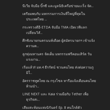
นีเวีย จับมือ บิ๊กซี และมูลนิธิเครือข่ายมะเร็ง จัด...
เตรียมพบกับ มหกรรมการเงินที่ใหญ่ที่สุดใน
ประเทศไทย ...
กระทรวงดีอี-ETDA จับมือ TMA เปิดเวทีแลก
เปลี่ยนวิสั...
ศึกชิงนายกนครนนท์เดือด ผู้สมัครนายกฯ เข้าแจ้ง
ความต...
ลูกทุ่งมหานคร จัดเต็ม มหกรรมฟรีคอนเสิร์ต วัน
แรงงาน...
เริ่มแล้ว!! มท.4 ธีรรัตน์ ชวนคนไทย ส่งต่อความภู
มิใ...
อัครราชทูตไทย ณ กรุงโซล หารือแจ้งเตือนคนไทย
ห้ามนำ...
LINE NEXT และ Kaia ร่วมมือกับ Tether เพื่อ
ธุรกิจสเ...
เสียงสะท้อนแห่งนิรันดร์ Ep. 8 คนใกล้ตัว