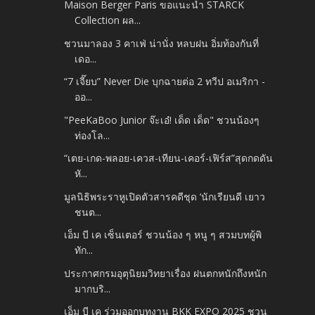
Maison Berger Paris ขอแนะนำ STARCK
Collection ผล...
ชวนมาลอง 3 คาเฟ่ น่านั่ง หลบฝน อิ่มท้องกันที่
เดอ...
“7 เจี๊ยบ” Never Die บุกฉายต่อ 2 ทวีป อเมริกา -
ออ...
"PeeKaBoo Junior จ๊ะเอ๋! เด็ด เด็ด" ชวนน้องๆ
ท่องโล...
“เตย-เกด-พลอย-เควส-เทียน-เคอร์-เฟิร์ส”สุดกดดัน
หั...
มูลนิธิพระราหูเปิดตัวสารคดีชุด ‘นักเรียนดี เยาว
ชนต...
เอ็ม บี เค เซ็นเตอร์ ชวนน้อง ๆ หนู ๆ สวมบทผู้พิ
ทัก...
ประกาศกรมอุตุนิยมวิทยาเรื่อง ฝนตกหนักถึงหนัก
มากบริ...
เอ็ม บี เค ร่วมออกบูทงาน BKK EXPO 2025 ชวน