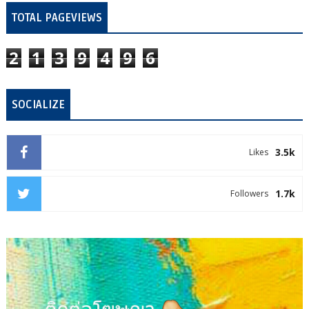
TOTAL PAGEVIEWS
2
1
3
9
4
9
6
SOCIALIZE
3.5k
Likes
1.7k
Followers