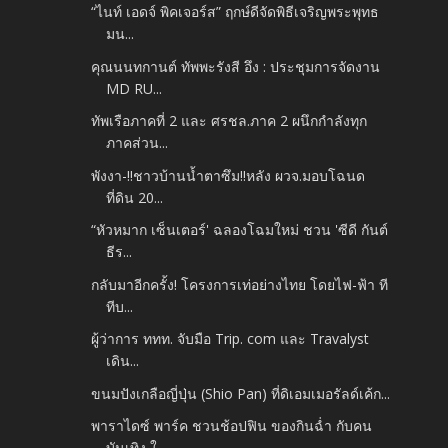
“ไนท์ เอดจ์ พิคเจอร์ส” ฤกษ์ดีจัดพิธีเจริญพระพุทธ
มน...
คุณนนทกานต์ ทัพพะรังสี อึง : ประชุมการจัดงาน
MD RU...
ทัพเรือภาคที่ 2 และ ศรชล.ภาค 2 ผนึกกำลังทุก
ภาคส่วน...
พังงา-!!ชาวบ้านน้ำตาซึม!!หลัง ผวจ.มอบโฉนด
ที่ดิน 20...
“หัวหมาก เซ็นเตอร์' ฉลองโฉมใหม่ ชวน 'ซีดี กันต์
ธีร...
กลับมาอีกครั้ง! โครงการเท่อย่างไทย โดยไฟ-ฟ้า ที
ทีบ...
ผู้ว่าการ ททท. จับมือ Trip. com และ Travalyst
เดิน...
ขนมปังเกลือญี่ปุ่น (Shio Pan) ที่ดิเอมเมอรัลด์เค้ก...
พาราไดซ์ พาร์ค ชวนช้อปฟิน ของกินฉ่ำ กับคน
บันเทิง ใ...