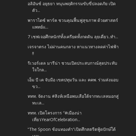
อลิอันซ์ อยุธยา หนุนพฤติกรรมขับขี่ปลอดภัย เปิด
ตัว...
พาราไดซ์ พาร์ค ชวนคุณฟื้นฟูสุขภาพ ด้วยศาสตร์
แพทย์แ...
7 เชฟเจอศึกหนัก!!ทั้งเครียดทั้งกดดัน ลุยเดี่ยว..ทำ...
เจรจาตรง ไม่ผ่านคนกลาง หาแนวทางลดค่าไฟฟ้า
!!
ริเวอร์เดล มารีน่า ชวนเปิดประสบกาณ์สุดประทับ
ใจใกล...
เอ็ม บี เค จับมือ เขตปทุมวัน และ คคพ. ร่วมส่งมอบ
ขว...
ททท. จัดงาน #สิงห์เหนือพบเสือใต้จากทะเลหมอกสู่
ทะเล...
ททท. เปิดโครงการ “#เมืองน่า
เที่ยวYearOfCelebration...
“The Spoon ช้อนทองคำ”เปิดศึกสตรีตฟู้ดปักษ์ใต้
เมน...