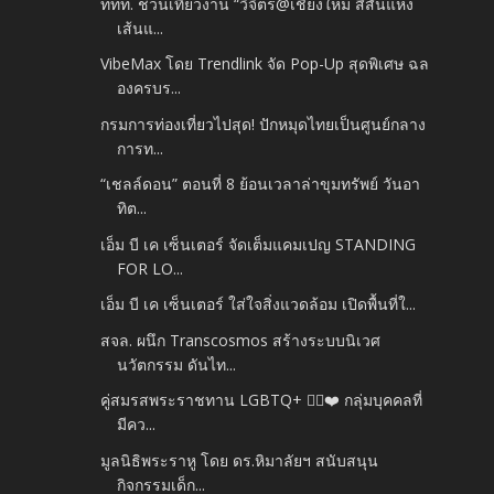
ททท. ชวนเที่ยวงาน “วิจิตร@เชียงใหม่ สีสันแห่ง
เส้นแ...
VibeMax โดย Trendlink จัด Pop-Up สุดพิเศษ ฉล
องครบร...
กรมการท่องเที่ยวไปสุด! ปักหมุดไทยเป็นศูนย์กลาง
การท...
“เชลล์ดอน” ตอนที่ 8 ย้อนเวลาล่าขุมทรัพย์ วันอา
ทิต...
เอ็ม บี เค เซ็นเตอร์ จัดเต็มแคมเปญ STANDING
FOR LO...
เอ็ม บี เค เซ็นเตอร์ ใส่ใจสิ่งแวดล้อม เปิดพื้นที่ใ...
สจล. ผนึก Transcosmos สร้างระบบนิเวศ
นวัตกรรม ดันไท...
คู่สมรสพระราชทาน LGBTQ+ 🏳️‍🌈❤️ กลุ่มบุคคลที่
มีคว...
มูลนิธิพระราหู โดย ดร.หิมาลัยฯ สนับสนุน
กิจกรรมเด็ก...