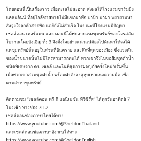
โดยตอนนี้เป็นเรื่องราว เมื่อทะเลไม่สะอาด ส่งผลให้โรงแรมชาร์มมิ่ง
แคลมอินน์ ที่อยู่ใกล้ชายหาดไม่มีแขกมาพัก ปาป้า มาม่า พยายามหา
สิ่งจูงใจลูกค้าสารพัด แต่ก็ยังไม่สำเร็จ ในขณะที่โรงแรมมีปัญหา
เชลล์ดอน เฮอร์แมน และ คอนนี่ได้พบลายแทงขุมทรัพย์ของโจรสลัด
โบราณโดยบังเอิญ ทั้ง 3 จึงตั้งใจอย่างแน่วแน่ต้องไปค้นหาให้จงได้
แต่ขุมทรัพย์นั้นอยู่ในส่วนที่อันตราย และลึกที่สุดของเมือง ซึ่งแรงดัน
ของน้ำขนาดนั้นไม่มีใครสามารถทนได้ พวกเขาจึงไปขอยืมชุดดำน้ำ
ชนิดพิเศษจาก ดร. เชลล์ และในที่สุดการผจญภัยครั้งใหม่ก็เริ่มขึ้น
เมื่อพวกเขาสวมชุดดำน้ำ พร้อมดำดิ่งลงสู่หุบเหวแห่งความมืด เพื่อ
ตามล่าหาขุมทรัพย์
ติดตามชม “เชลล์ดอน ทรี ดี แอนิเมชัน ทีวีซีรี่ส” ได้ทุกวันอาทิตย์ 7
โมงเช้า ทางช่อง 7HD
เชลล์ดอนช่องภาษาไทยได้ทาง
https://www.youtube.com/@ShelldonThailand
และเชลล์ดอนช่องภาษาอังกฤษได้ทาง
https://www.youtube.com/@ShelldonEnglish