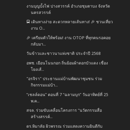
งานบุญบั้งไฟ ปางสวรรค์ อำเภอชุมตาบง จังหวัด
นครสวรรค์
🚍 เดินทางง่าย สะดวกหลายเส้นทาง! 🎉 ชวนเที่ยว
งาน O...
🎉 เตรียมตัวให้พร้อม! งาน OTOP ที่ทุกคนรอคอย
กลับมา...
วันข้าวและชาวนาแห่งชาติ ประจำปี 2568
อพช. เยือนโนนกอก ถิ่นย้อมผ้าดอกบัวแดง เชื่อง
โยงเส้...
"อรจิรา" ประธานแม่บ้านพัฒนาชุมชน ร่วม
กิจกรรมแม่บ้า...
“เชลล์ดอน” ตอนที่ 7 “ฉลามบุก” วันอาทิตย์ที่ 25
พ.ค...
สจล. ร่วมขับเคลื่อนโครงการ “นวัตกรรมสื่อ
สร้างสรรค์...
ดร.หิมาลัย ผิวพรรณ ร่วมแสดงความยินดีกับ