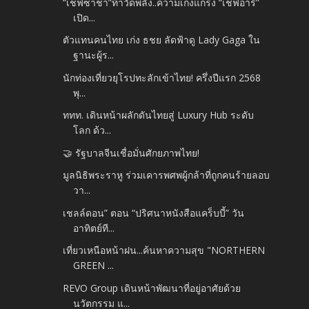
“เชฟซาช่า”ท้าวัดพลัง..ความเก่งแกร่ง “เชฟอาร์”
เปิด...
ตัวแทนคนไทย เก่ง ธชย ลัดฟ้าดู Lady Gaga ใน
ฐานะผู้ร...
นักท่องเที่ยวยุโรปทะลักเข้าไทย! ครึ่งปีแรก 2568
พุ...
ททท. เดินหน้าผลักดันไทยสู่ Luxury Hub ระดับ
โลก ด้ว...
🤝 รัฐบาลจีนเชื่อมั่นศักยภาพไทย!
มูลนิธิพระราหู ร่วมเคารพศพผู้กล้าที่ถูกคนร้ายลอบ
วา...
เชลล์ดอน” ตอน “ปริศนาหนังสือแคร็บบี้” วัน
อาทิตย์ที...
เที่ยวเหนือหน้าฝน...ค้นหาความสุข "NORTHERN
GREEN ...
REVO Group เดินหน้าพัฒนาที่อยู่อาศัยด้วย
นวัตกรรม แ...