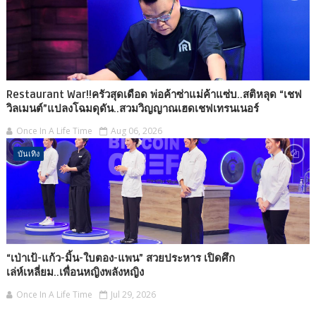
Restaurant War!!ครัวสุดเดือด พ่อค้าซ่าแม่ค้าแซ่บ..สติหลุด “เชฟ
วิลเมนต์”แปลงโฉมดุดัน..สวมวิญญาณเฮดเชฟเทรนเนอร์
Once In A Life Time
Aug 06, 2026
บันเทิง
“เป่าเป้-แก้ว-มิ้น-ใบตอง-แพน” สวยประหาร เปิดศึก
เล่ห์เหลี่ยม..เพื่อนหญิงพลังหญิง
Once In A Life Time
Jul 29, 2026