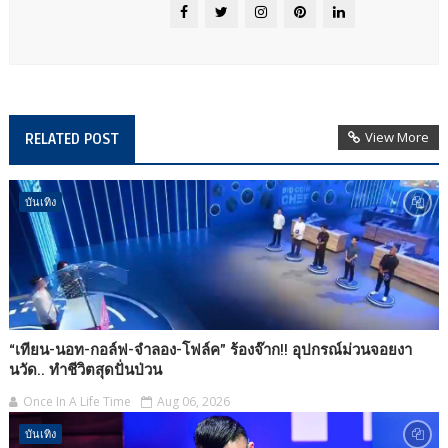
View More
RELATED POST
บันเทิง
“เทียน-นอท-กอล์ฟ-จำลอง-โฟล์ค” ร้องจ๊าก!! อุปกรณ์ม่วนจอยงา
นวัด.. ทำชีวิตสุดปั่นป่วน
Once In A Life Time
Aug 06, 2026
บันเทิง