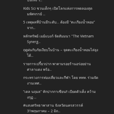
Kids Sci ชวนเด็กๆ เปิดโลกแห่งการทดลองสุด
มหัศจรรย์ ...
5 เหตุผลที่บ้านมีระดับ… ต้องมี “ตะเกียงน้ำหอม”
จาก...
หลักทรัพย์ เมย์แบงก์ จัดสัมมนา "The Vietnam
Synerg...
ฤดูฝนกับภัยเงียบในบ้าน – จุดตะเกียงน้ำหอมไล่ยุง
ได้...
รายการเปรี้ยวปาก พาตามรอยร้านอร่อยย่าน
ศาลาแดง พร้อ...
กระทรวงการท่องเที่ยวและกีฬา โดย ททท. ร่วมจัด
งานเทศ...
“เดล นฤมล” หักปากกาเซียน!! เบียดตัวเต็ง คว้าม
งกุฏ ...
#แสงศรัทธาพาสาน จังหวัดนครสวรรค์
31พฤษภาคม – 2 มิถ...