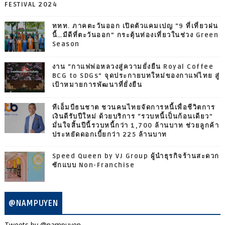
FESTIVAL 2024
ททท. ภาคตะวันออก เปิดตัวแคมเปญ “9 ที่เที่ยวฝน
นี้…มีดีที่ตะวันออก” กระตุ้นท่องเที่ยวในช่วง Green
Season
งาน “กาแฟพ่อหลวงสู่ความยั่งยืน Royal Coffee
BCG to SDGs” จุดประกายบทใหม่ของกาแฟไทย สู่
เป้าหมายการพัฒนาที่ยั่งยืน
ทีเอ็มบีธนชาต ชวนคนไทยจัดการหนี้เพื่อชีวิตการ
เงินดีรับปีใหม่ ด้วยบริการ “รวบหนี้เป็นก้อนเดียว”
มั่นใจสิ้นปีนี้รวบหนี้กว่า 1,700 ล้านบาท ช่วยลูกค้า
ประหยัดดอกเบี้ยกว่า 225 ล้านบาท
Speed Queen by VJ Group ผู้นำธุรกิจร้านสะดวก
ซักแบบ Non-Franchise
@NAMPUYEN
Tweets by @nampuyen