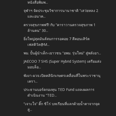
หนังสือพิมพ...
จุฬาฯ จัดประชุมวิชาการนานาชาติ “เสว่ยหลง 2
และอนาค...
ตรวจสุขภาพฟรี! กับ “คาราวานตรวจสุขภาพ 1
ล้านคน” 30...
ยิ่งใหญ่สุดมันส์สมการรอคอย 7 สีคอนเสิร์ต
เฟสติวัล@M...
พม. ปั้นผู้นำเด็ก-เยาวชน “อพม. รุ่นใหม่” สู่พลังอา...
JAECOO 7 SHS (Super Hybrid System) เตรียมส่ง
มอบล็อ...
พังงา-ผวจ.เปิดคลินิกเกษตรเคลื่อนที่ในพระราชานุ
เครา...
ประธานบอร์ดกองทุน TED Fund แถลงผลการ
ดำเนินงาน “TED...
“เจาะใจ” ติ๊ก ชิโร่ บทเรียนที่แลกด้วยน้ำตาจากจุด
สู...