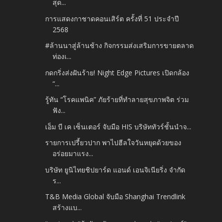
สุด...
การแสดงกาชาดคอนเสิร์ต ครั้งที่ 51 ประจำปี
2568
#ล้านนาสู่ล้านช้าง กิจกรรมส่งเสริมการขายตลาด
ท่องเ...
กดกริ่งส่งฝันร้าย! Night Edge Pictures เปิดกล้อง
“...
รู้ทัน “โรคแพนิค” ภัยร้ายที่ทำลายสุขภาพจิต ร่วม
ฟัง...
เอ็ม บี เค เซ็นเตอร์ จับมือ HIS บริษัททัวร์ชั้นนำจ...
รายการเปรี้ยวปาก พาไปฮีลใจวันหยุดด้วยของ
อร่อยมาแรง...
บริษัท ยูนิไทยชิปยาร์ด แอนด์ เอนจิเนียริ่ง จำกัด
ร...
T&B Media Global จับมือ Shanghai Trendlink
สร้างแบ...