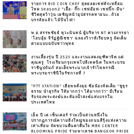
รายการ BID COIN CHEF สุดยอดเชฟหักเหลี่ยม
โหด Season2 “เอื้อ- กิ๊ก-เชฟอ๊อฟ-เชฟบิ๊ก-มีน”
ชีวิตสุดว้าวุ่น เผชิญหน้าอุปสรรคหายนะ..ถ้วย
บรรลัยแล้ว-ไม้ปั่นไฟ!!
พ.อ.สรรพชัยย์ หุวะนันทน์ ผู้บริหาร NT ควงภรรยา
‘โอบอุ้ม จิรัฏฐ์ณิชชา’ ฉลองวิวาห์เรียบหรู จัดเต็ม
ตามแบบฉบับชาวพุทธ
งานเลี้ยงรุ่น ปี 2525 และงานแสดงมุฑิตาจิต แด่
คุณครู โรงเรียนกรุงเทพโปลีเทคนิค ในพระบรม
ราชินูปถัมภ์ สมเด็จพระนางเจ้ารำไพพรรณี
พระบรมราชินีในรัชกาลที่ 7
“PTT STATION” เฮียพลสั่งลุย ซ้อน้องจัดเต็ม "ชูธุร
ธรรม นำธุรกิจ ให้มากกว่า ได้มากกว่า" มีเรือน
รับรองพระสงฆ์และห้องน้ำสงฆ์แห่งแรกใน
ประเทศไทย
เอ็ม บี เค เซ็นเตอร์ ร่วมเป็นส่วนหนึ่งใน
ปรากฏการณ์ความยิ่งใหญ่ของถนนสีรุ้งแห่งความ
เท่าเทียม จัดขบวนตื่นตาตื่นใจ MBK CENTER
BLOOMING PRIDE ร่วมพาเหรด BANGKOK PRIDE