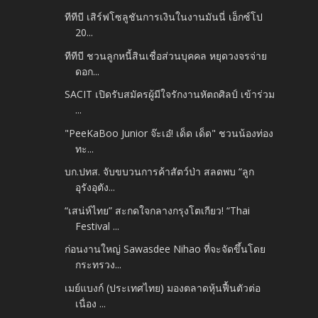
ทีทีบี เสิร์ฟโซลูชันการเงินในงานมันนี่ เอ็กซ์โป
20...
ทีทีบี ชวนลูกหนี้สินเชื่อส่วนบุคคล หยุดวงจรจ่าย
ดอก...
SACIT เปิดรับสมัครผู้มีใจรักงานหัตถศิลป์ เข้าร่วม
...
"PeeKaBoo Junior จ๊ะเอ๋! เด็ด เด็ด" ชวนน้องท่อง
ทะ...
บก.ปทส. จับขบวนการค้าสัตว์ป่า สลดพบ “ลูก
อุรังอุตัง...
“เสน่ห์ไทย” สะกดใจกลางกรุงโตเกียว! “Thai
Festival ...
ก่อนงานใหญ่ Sawasdee Nihao ที่จะจัดขึ้นโดย
กระทรวง...
เมย์แบงก์ (ประเทศไทย) มองตลาดหุ้นฟื้นตัวต่อ
เนื่อง ...