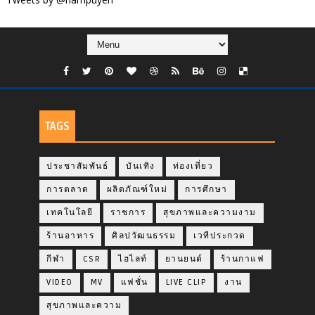
TAGS
ประชาสัมพันธ์
บันเทิง
ท่องเที่ยว
การตลาด
ผลิตภัณฑ์ใหม่
การศึกษา
เทคโนโลยี
ราชการ
สุขภาพและความงาม
ร้านอาหาร
ศิลปวัฒนธรรม
เวทีประกวด
กีฬา
CSR
ไฮไลท์
ยานยนต์
ร้านกาแฟ
VIDEO
MV
แฟชั่น
LIVE CLIP
งาน
สุขภาพและความ