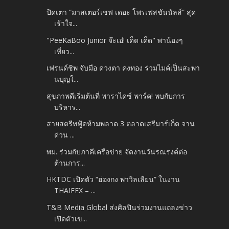
ปิดเตา “มาสเตอร์เชฟ เดอะ โพรเฟสชันนัลส์” สุด
เร้าใจ...
"PeeKaBoo Junior จ๊ะเอ๋! เด็ด เด็ด" พาน้องๆ
เที่ยว...
เฟรนด์ชิพ จับมือ ดวงตา คงทอง ร่วมไมค์เป็นสะพา
นบุญใ...
สุขภาพดีเริ่มต้นที่ พาราไดซ์ พาร์ค! พบกับการ
บริหาร...
สายสตรีทฟู้ดห้ามพลาด 3 ตลาดเสรีมาร์เก็ต จาน
ด่วน ...
พม. ร่วมกับภาคีเครือข่าย จัดงานวันรณรงค์ต่อ
ต้านการ...
HKTDC เปิดตัว “ฮ่องกง พาวิลเลียน” ในงาน
THAIFEX – ...
T&B Media Global ส่งศิลปินร่วมงานแถลงข่าว
เปิดตัวเข...