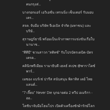
คนกรุงส่...
บางกอกแอร์ เอวิเอชั่น เทรนนิ่ง เซ็นเตอร์ รับมอบ
เคร...
สจล. จับมือ บริษัท จีเอเบิล จำกัด (มหาชน) และ
บริษั...
สุราษฎร์ธานี พร้อมเป็นเจ้าภาพการแข่งขันเรือใบ
นานาช...
“ทีทีบี” ชวนสาวก “สติทช์” รับโปรบัตรเดบิต-บัตร
เครด...
คลินิกพรีเมียม รามาธิบดี เฮลธ์ สเปซ @พาราไดซ์
พาร์...
เมซอง แบร์เช่ ปารีส สนับสนุน พิลาทิส เดย์ ไทย
แลนด์...
“7 เจี๊ยบ” Never Die บุกฉายต่อ 2 ทวีป อเมริกา -
ออ...
โตชิบาจับมือโฮมโปร เปิดตัวเครื่องซักผ้ารักษ์โลก