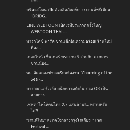
บริดจสโตน เปิดตัวผลิตภัณฑ์ยางรถยนต์พรีเมียม
“BRIDG...
LINE WEBTOON เปิดเวทีประกวดครั้งใหญ่
WEBTOON THAIL...
พาราไดซ์ พาร์ค ชวนเช็กอินความอร่อย! ร้านใหม่
ที่ตล...
เดอะไนน์ เซ็นเตอร์ พระราม 9 ร่วมกับ ม.เกษตร
ชวนน้อง...
พม. จัดแถลงข่าวเตรียมจัดงาน “Charming of the
Sea -...
บางกอกแอร์เวย์ส ผนึกความยั่งยืน ร่วม OR เป็น
สายการ...
เซฟค่าไฟให้คนไทย 2.7 แสนล้าน!!... ทราบหรือ
ไม่?!
“เสน่ห์ไทย” สะกดใจกลางกรุงโตเกียว! “Thai
Festival ...