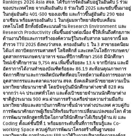
Rankings 2026 Asia สจล. ได้รับการจัดอันดับอยู่ในอันดับ 5 ร่วม
ของประเทศไทย จากเดิมอันดับ 8 ร่วมในปี 2025 และขยับขึ้นมาอยู่
ในกลุ่มอันดับ 401-500 ของเอเชีย และก้าวขึ้นสู่อันดับ 290 ของ
อาเซียน พร้อมครองอันดับ 1 ในกลุ่มมหาวิทยาลัยขับเคลื่อน
เทคโนโลยี อีกทั้งยังมีคะแนนด้าน Research Environment และ
Research Productivity เพิ่มขึ้นอย่างต่อเนื่อง ชี้ให้เห็นถึงศักยภาพ
ด้านงานวิจัยและการสร้างองค์ความรู้ในระดับสากล นอกจากนี้ ผล
สำรวจ TTU 2025 ยังพบว่าสจล. ครองอันดับ 1 ใน 3 สาขายอดนิยม
ได้แก่ สถาปัตยกรรมศาสตร์ โลจิสติกส์ และเทคโนโลยีการเกษตร/
อุตสาหกรรมเกษตร/อาหาร ขณะที่ปีการศึกษา 2568 มีนักศึกษา
ใหม่เข้าศึกษารวม 9,754 คน เพิ่มขึ้นร้อยละ 13.4 จากปีก่อน และมี
อัตราการได้งานทำของบัณฑิตร้อยละ 86.19 สะท้อนคุณภาพการ
จัดการศึกษาและการผลิตบัณฑิตที่ตอบโจทย์ความต้องการของภาค
อุตสาหกรรมและตลาดแรงงาน สจล. ยังคงเดินหน้าขยายความเป็น
มหาวิทยาลัยนานาชาติ โดยปัจจุบันมีนักศึกษาต่างชาติ 828 คน
จากกว่า 44 ประเทศทั่วโลก และตั้งเป้าขยายจำนวนนักศึกษาต่าง
ชาติสู่ประมาณ 900 คน ผ่านการสร้างเครือข่ายความร่วมมือกับ
มหาวิทยาลัยและสถาบันการศึกษาชั้นนำจากต่างประเทศ ควบคู่กับ
การพัฒนาศักยภาพผู้เรียนให้พร้อมรับการเปลี่ยนแปลงของโลก ด้วย
การพัฒนาหลักสูตรที่เปิดโอกาสให้นักศึกษาได้เรียนรู้ด้าน AI และ
Coding ตั้งแต่ชั้นปีที่ 1 พร้อมยกระดับพื้นที่การเรียนรู้และ Co-
working Space ควบคู่กับการพัฒนาโครงสร้างพื้นฐานของ
มหาวิทยาลัย การนำระบบ ERP มาใช้ในการบริหารจัดการองค์กร