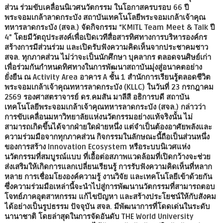
ส่วน ร่วมขับเคลื่อนนิเวศนวัตกรรม ในโอกาสครบรอบ 66 ปี
พระจอมเกล้าลาดกระบัง สถาบันเทคโนโลยีพระจอมเกล้าเจ้าคุณ
ทหารลาดกระบัง (สจล.) จัดกิจกรรม “KMITL Team Meet & Talk ปี
4” โดยมีวัตถุประสงค์เพื่อเปิดเวทีสื่อสารทิศทางการบริหารองค์กร
สร้างการมีส่วนร่วม และเปิดรับฟังความคิดเห็นจากประชาคมชาว
สจล. ทุกภาคส่วน ไม่ว่าจะเป็นนักศึกษา บุคลากร ตลอดจนศิษย์เก่า
เพื่อร่วมกันกำหนดทิศทางในการพัฒนาสถาบันมุ่งสู่อนาคตอย่าง
ยั่งยืน ณ Activity Area อาคาร A ชั้น 1 สำนักการเรียนรู้ตลอดชีวิต
พระจอมเกล้าเจ้าคุณทหารลาดกระบัง (KLLC) ในวันที่ 23 กรกฎาคม
2569 รองศาสตราจารย์ ดร.คมสัน มาลีสี อธิการบดี สถาบัน
เทคโนโลยีพระจอมเกล้าเจ้าคุณทหารลาดกระบัง (สจล.) กล่าวว่า
การขับเคลื่อนมหาวิทยาลัยแห่งนวัตกรรมอย่างแท้จริงนั้น ไม่
สามารถเกิดขึ้นได้จากฝ่ายใดฝ่ายหนึ่ง แต่จำเป็นต้องอาศัยพลังและ
ความร่วมมือจากทุกภาคส่วน กิจกรรมในลักษณะนี้ถือเป็นส่วนหนึ่ง
ของการสร้าง Innovation Ecosystem หรือระบบนิเวศแห่ง
นวัตกรรมที่สมบูรณ์แบบ ที่เอื้อต่อสภาพแวดล้อมที่เปิดกว้างจะช่วย
ส่งเสริมให้เกิดการแลกเปลี่ยนเรียนรู้ การรับฟังความคิดเห็นที่หลาก
หลาย การเชื่อมโยงองค์ความรู้ งานวิจัย และเทคโนโลยีเข้าด้วยกัน
ซึ่งความร่วมมือเหล่านี้จะนำไปสู่การพัฒนานวัตกรรมที่สามารถตอบ
โจทย์ภาคอุตสาหกรรม แก้ไขปัญหา และสร้างประโยชน์ให้กับสังคม
ได้อย่างเป็นรูปธรรม ปัจจุบัน สจล. มีพัฒนาการที่โดดเด่นในระดับ
นานาชาติ โดยล่าสุดในการจัดอันดับ THE World University