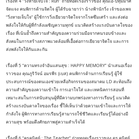
เรื่องที่ 4 “วิ่งหายเจ็บใจ : Run” ถ่ายทอดเรื่องราวของ คุณเอ-ปทุมมาศ
จัดแจง คนพิการด้านจิตใจ ผู้ได้รับฉายาว่า น้างฟ้านักวิ่ง เจ้าของเพจ
“วิ่งหายเจ็บใจ” ผู้ใช้การวิ่งเยียวยาจิตใจจากโรคซึมเศร้า และส่งต่อ
พลังใจให้กับผู้ที่กำลังเผชิญความทุกข์ แนวคิดสร้างแรงบันดาลใจของ
เรื่อง ที่เน้นย้ำถึงความสำคัญของความร่วมมือจากคนรอบข้างและ
สังคมในการสร้างสภาพแวดล้อมที่เอื้อต่อการเยียวยาจิตใจ และการ
ส่งพลังใจให้กันและกัน
เรื่องที่ 5 “ความทรงจำอันแสนสุข : HAPPY MEMORY” นำเสนอเรื่อง
ราวของ คุณภูริวัจน์ อมรพีร (เบส) คนพิการด้านการเรียนรู้ ผู้ใช้
ประสบการณ์ของตนเองช่วยเหลือกิจกรรมของสมาคม LD สะท้อนถึง
ความสำคัญของความเข้าใจ การเอาใจใส่ และเทคนิคการสอนที่
เหมาะสมในการสนับสนุนผู้ที่มีความบกพร่องทางการเรียนรู้ แนวคิด
สร้างแรงบันดาลใจของเรื่อง ชี้ให้เห็นว่าด้วยความเข้าใจและการให้
กำลังใจ ผู้พิการทางการเรียนรู้สามารถใช้ชีวิตและเรียนรู้ได้อย่างมี
ความสุข พร้อมดึงศักยภาพสู่ความสำเร็จได้
เรื่องที่ 6 “ครูคนิตย์ : The Teacher” ถ่ายทอดเรื่องราวของ ดร.คนิตย์