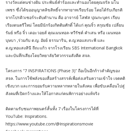
รางวัลแด่คนช่างฝัน ประพันธ์คำร้องและทำนองโดยคุณจรัล มโน
เพชร ซึ่งได้ขออนุญาตลิขสิทธิ์จากทายาทเรียบร้อย โดยได้รับเกียรติ
จากโปรดิวเซอร์ระดับตำนาน คือ อาจารย์ โสฬส ปุณกะบุตร เรียบ
เรียงดนตรีใหม่ โดยมีนักร้องกิตติมศักดิ์ ได้แก่ คุณจิ๋ว สกุณชัย เปลี่ยน
รัมย์ หรือ จิ๋ว เดอะวอยส์ คุณเมนทอล-ทวีรัชต์ คำเสน หรือ เมนทอล
บุษบา ,ร่วมกับ ด.ญ. อัยย์ ธรรมาริน, ด.ญ.ทอแสงระพี และ
ด.ญ.ทอแสงสินี ถีถะแก้ว จากโรงเรียน SBS International Bangkok
และบันทึกเสียงโดยวิทยาลัยวิศวกรรมสังคีต สจล.
โครงการ “7 INSPIRATIONS (Phase 3)” ถือเป็นอีกก้าวสำคัญของ
สจล. ในการใช้พลังของสื่อสร้างสรรค์เพื่อส่งเสริมความเข้าใจ เจตคติ
เชิงบวก และการยอมรับความหลากหลายในสังคม เพื่อขับเคลื่อนไปสู่
สังคมที่เปิดกว้างและให้โอกาสแก่คนพิการอย่างแท้จริง
ติดตามรับชมภาพยนตร์สั้นทั้ง 7 เรื่องในโครงการได้ที่
YouTube: Inspirations.
https://www.youtube.com/@Inspirationsmovie