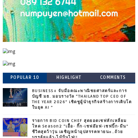
POPULAR 10
HIGHLIGHT
COMMENTS
BUSINESS+ จับมือคณะพาณิชยศาสตร์และการ
บัญชี มธ. มอบรางวัล “THAILAND TOP CEO OF
THE YEAR 2026” เชิดชูผู้นำธุรกิจสร้างการเติบโต
ในยุค AI ”
รายการ BID COIN CHEF สุดยอดเชฟหักเหลี่ยม
โหด Season2 “เอื้อ- กิ๊ก-เชฟอ๊อฟ-เชฟบิ๊ก-มีน”
ชีวิตสุดว้าวุ่น เผชิญหน้าอุปสรรคหายนะ..ถ้วย
บรรลัยแล้ว-ไม้ปั่นไฟ!!