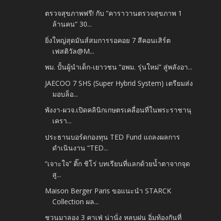
ตรวจสุขภาพฟรี! กับ “คาราวานตรวจสุขภาพ 1
ล้านคน” 30...
ยิ่งใหญ่สุดมันส์สมการรอคอย 7 สีคอนเสิร์ต
เฟสติวัล@M...
พม. ปั้นผู้นำเด็ก-เยาวชน “อพม. รุ่นใหม่” สู่พลังอา...
JAECOO 7 SHS (Super Hybrid System) เตรียมส่ง
มอบล็อ...
พังงา-ผวจ.เปิดคลินิกเกษตรเคลื่อนที่ในพระราชานุ
เครา...
ประธานบอร์ดกองทุน TED Fund แถลงผลการ
ดำเนินงาน “TED...
“เจาะใจ” ติ๊ก ชิโร่ บทเรียนที่แลกด้วยน้ำตาจากจุด
สู...
Maison Berger Paris ขอแนะนำ STARCK
Collection ผล...
ชวนมาลอง 3 คาเฟ่ น่านั่ง หลบฝน อิ่มท้องกันที่