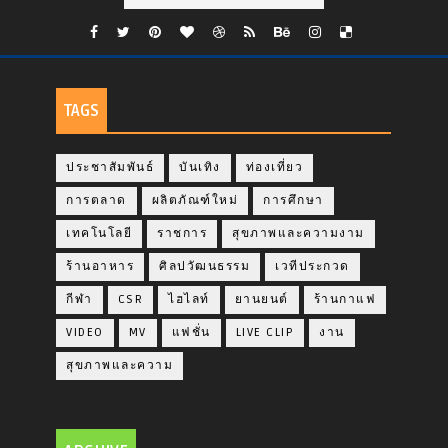
TAGS
ประชาสัมพันธ์
บันเทิง
ท่องเที่ยว
การตลาด
ผลิตภัณฑ์ใหม่
การศึกษา
เทคโนโลยี
ราชการ
สุขภาพและความงาม
ร้านอาหาร
ศิลปวัฒนธรรม
เวทีประกวด
กีฬา
CSR
ไฮไลท์
ยานยนต์
ร้านกาแฟ
VIDEO
MV
แฟชั่น
LIVE CLIP
งาน
สุขภาพและความ