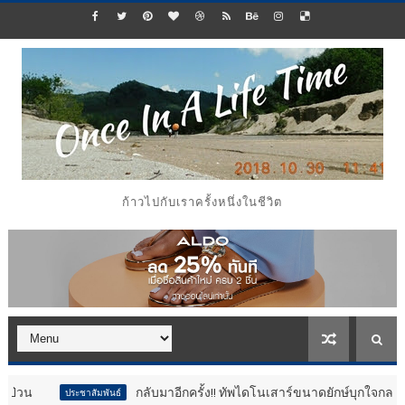
ก้าวไปกับเราครั้งหนึ่งในชีวิต
กลับมาอีกครั้ง!! ทัพไดโนเสาร์ขนาดยักษ์บุกใจกลางกรุง@ศูนย์กา
ประชาสัมพันธ์