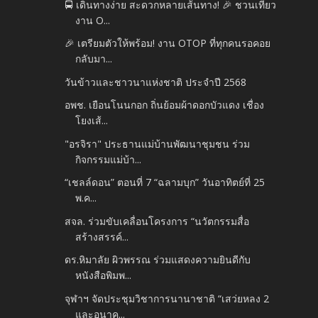
🚍 เดินทางง่าย สะดวกหลายเส้นทาง! 🎉 ชวนเที่ยว
งาน O...
🎉 เตรียมตัวให้พร้อม! งาน OTOP ที่ทุกคนรอคอย
กลับมา...
วันข้าวและชาวนาแห่งชาติ ประจำปี 2568
อพช. เยือนโนนกอก ถิ่นย้อมผ้าดอกบัวแดง เชื่อง
โยงเส้...
"อรจิรา" ประธานแม่บ้านพัฒนาชุมชน ร่วม
กิจกรรมแม่บ้า...
“เชลล์ดอน” ตอนที่ 7 “ฉลามบุก” วันอาทิตย์ที่ 25
พ.ค...
สจล. ร่วมขับเคลื่อนโครงการ “นวัตกรรมสื่อ
สร้างสรรค์...
ดร.หิมาลัย ผิวพรรณ ร่วมแสดงความยินดีกับ
หนังสือพิมพ...
จุฬาฯ จัดประชุมวิชาการนานาชาติ “เสว่ยหลง 2
และอนาค...