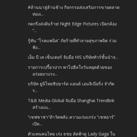
#ล้านนาสู่ล้านช้าง กิจกรรมส่งเสริมการขายตลาด
ท่องเ...
กดกริ่งส่งฝันร้าย! Night Edge Pictures เปิดกล้อง
“...
รู้ทัน “โรคแพนิค” ภัยร้ายที่ทำลายสุขภาพจิต ร่วม
ฟัง...
เอ็ม บี เค เซ็นเตอร์ จับมือ HIS บริษัททัวร์ชั้นนำจ...
รายการเปรี้ยวปาก พาไปฮีลใจวันหยุดด้วยของ
อร่อยมาแรง...
บริษัท ยูนิไทยชิปยาร์ด แอนด์ เอนจิเนียริ่ง จำกัด
ร...
T&B Media Global จับมือ Shanghai Trendlink
สร้างแบ...
“เชฟซาช่า”ท้าวัดพลัง..ความเก่งแกร่ง “เชฟอาร์”
เปิด...
ตัวแทนคนไทย เก่ง ธชย ลัดฟ้าดู Lady Gaga ใน