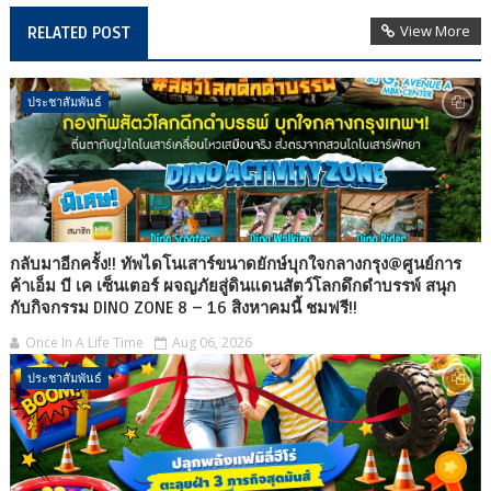
View More
RELATED POST
ประชาสัมพันธ์
กลับมาอีกครั้ง!! ทัพไดโนเสาร์ขนาดยักษ์บุกใจกลางกรุง@ศูนย์การ
ค้าเอ็ม บี เค เซ็นเตอร์ ผจญภัยสู่ดินแดนสัตว์โลกดึกดำบรรพ์ สนุก
กับกิจกรรม DINO ZONE 8 – 16 สิงหาคมนี้ ชมฟรี!!
Once In A Life Time
Aug 06, 2026
ประชาสัมพันธ์