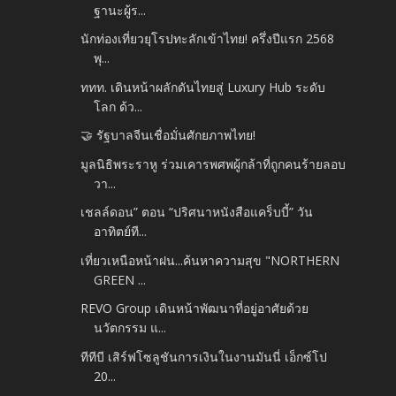
ฐานะผู้ร...
นักท่องเที่ยวยุโรปทะลักเข้าไทย! ครึ่งปีแรก 2568
พุ...
ททท. เดินหน้าผลักดันไทยสู่ Luxury Hub ระดับ
โลก ด้ว...
🤝 รัฐบาลจีนเชื่อมั่นศักยภาพไทย!
มูลนิธิพระราหู ร่วมเคารพศพผู้กล้าที่ถูกคนร้ายลอบ
วา...
เชลล์ดอน” ตอน “ปริศนาหนังสือแคร็บบี้” วัน
อาทิตย์ที...
เที่ยวเหนือหน้าฝน...ค้นหาความสุข "NORTHERN
GREEN ...
REVO Group เดินหน้าพัฒนาที่อยู่อาศัยด้วย
นวัตกรรม แ...
ทีทีบี เสิร์ฟโซลูชันการเงินในงานมันนี่ เอ็กซ์โป
20...