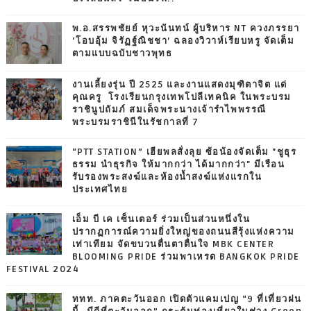
พ.อ.สรรพชัยย์ หุวะนันทน์ ผู้บริหาร NT ควงภรรยา
‘โอบอุ้ม จิรัฏฐ์ณิชชา’ ฉลองวิวาห์เรียบหรู จัดเต็ม
ตามแบบฉบับชาวพุทธ
งานเลี้ยงรุ่น ปี 2525 และงานแสดงมุฑิตาจิต แด่
คุณครู โรงเรียนกรุงเทพโปลีเทคนิค ในพระบรม
ราชินูปถัมภ์ สมเด็จพระนางเจ้ารำไพพรรณี
พระบรมราชินีในรัชกาลที่ 7
“PTT STATION” เฮียพลสั่งลุย ซ้อน้องจัดเต็ม "ชูธุร
ธรรม นำธุรกิจ ให้มากกว่า ได้มากกว่า" มีเรือน
รับรองพระสงฆ์และห้องน้ำสงฆ์แห่งแรกใน
ประเทศไทย
เอ็ม บี เค เซ็นเตอร์ ร่วมเป็นส่วนหนึ่งใน
ปรากฏการณ์ความยิ่งใหญ่ของถนนสีรุ้งแห่งความ
เท่าเทียม จัดขบวนตื่นตาตื่นใจ MBK CENTER
BLOOMING PRIDE ร่วมพาเหรด BANGKOK PRIDE
FESTIVAL 2024
ททท. ภาคตะวันออก เปิดตัวแคมเปญ “9 ที่เที่ยวฝน