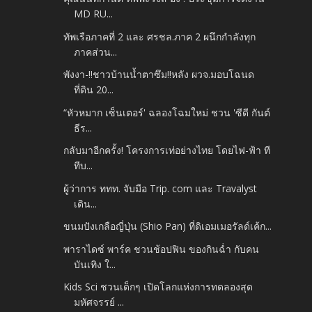
MD RU...
ทัพเรือภาคที่ 2 และ ศรชล.ภาค 2 ผนึกกำลังทุก
ภาคส่วน...
พังงา-!!ชาวบ้านน้ำตาซึม!!หลัง ผวจ.มอบโฉนด
ที่ดิน 20...
“หัวหมาก เซ็นเตอร์' ฉลองโฉมใหม่ ชวน 'ซีดี กันต์
ธีร...
กลับมาอีกครั้ง! โครงการเท่อย่างไทย โดยไฟ-ฟ้า ที
ทีบ...
ผู้ว่าการ ททท. จับมือ Trip. com และ Travalyst
เดิน...
ขนมปังเกลือญี่ปุ่น (Shio Pan) ที่ดิเอมเมอรัลด์เค้ก...
พาราไดซ์ พาร์ค ชวนช้อปฟิน ของกินฉ่ำ กับคน
บันเทิง ใ...
Kids Sci ชวนเด็กๆ เปิดโลกแห่งการทดลองสุด
มหัศจรรย์ ...