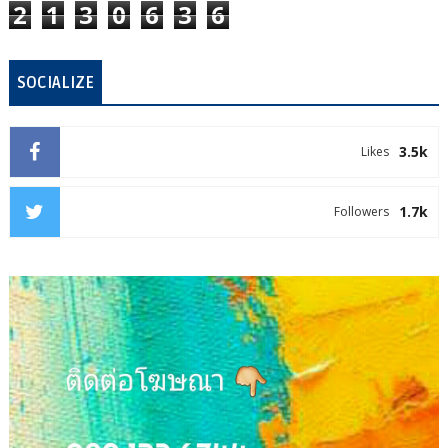
2
1
3
0
6
3
6
SOCIALIZE
3.5k
Likes
1.7k
Followers