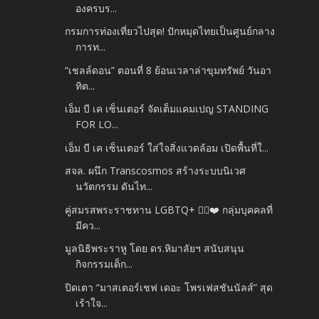
องครบร...
กรมการท่องเที่ยวไปสุด! ปักหมุดไทยเป็นศูนย์กลาง
การท...
“เชลล์ดอน” ตอนที่ 8 ย้อนเวลาล่าขุมทรัพย์ วันอา
ทิต...
เอ็ม บี เค เซ็นเตอร์ จัดเต็มแคมเปญ STANDING
FOR LO...
เอ็ม บี เค เซ็นเตอร์ ใส่ใจสิ่งแวดล้อม เปิดพื้นที่ใ...
สจล. ผนึก Transcosmos สร้างระบบนิเวศ
นวัตกรรม ดันไท...
คู่สมรสพระราชทาน LGBTQ+ 🏳️‍🌈❤️ กลุ่มบุคคลที่
มีคว...
มูลนิธิพระราหู โดย ดร.หิมาลัยฯ สนับสนุน
กิจกรรมเด็ก...
ปิดเตา “มาสเตอร์เชฟ เดอะ โพรเฟสชันนัลส์” สุด
เร้าใจ...