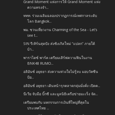
Grand Moment แห่งการให้ Grand Moment แห่ง
ความทรงจำ...
ททท. ร่วมเฉลิมฉลองปรากฏการณ์เทศกาลระดับ
โลก Bangkok...
พม. ชวนเที่ยวงาน Charming of the Sea - Let’s
see t...
SIN รีเทิร์นสุดปัง ส่งซิงเกิลใหม่ “แปลก” ภายใต้
บ้า...
พาราไดซ์ พาร์ค เตรียมเสิร์ฟความฟินในงาน
BNK48 RUMO...
อลิอันซ์ อยุธยา ส่งความห่วงใยไม่รู้จบ มอบวัคซีน
ป้อ...
อลิอันซ์ อยุธยา เดินหน้ารุกตลาดกลุ่มมั่งคั่ง เปิดต...
นีเวีย จับมือ บิ๊กซี และมูลนิธิเครือข่ายมะเร็ง จัด...
เตรียมพบกับ มหกรรมการเงินที่ใหญ่ที่สุดใน
ประเทศไทย ...