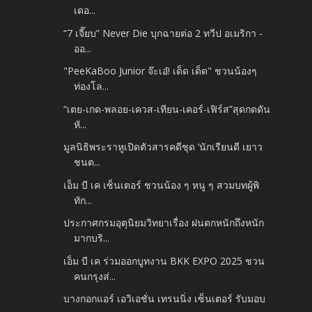
เดอ...
“7 เจี๊ยบ” Never Die บุกฉายต่อ 2 ทวีป อเมริกา -
ออ...
"PeeKaBoo Junior จ๊ะเอ๋! เด็ด เด็ด" ชวนน้องๆ
ท่องโล...
“เตย-เกด-พลอย-เควส-เทียน-เคอร์-เฟิร์ส”สุดกดดัน
หั...
มูลนิธิพระราหูเปิดตัวสารคดีชุด ‘นักเรียนดี เยาว
ชนต...
เอ็ม บี เค เซ็นเตอร์ ชวนน้อง ๆ หนู ๆ สวมบทผู้พิ
ทัก...
ประกาศกรมอุตุนิยมวิทยาเรื่อง ฝนตกหนักถึงหนัก
มากบริ...
เอ็ม บี เค ร่วมออกบูทงาน BKK EXPO 2025 ชวน
คนกรุงส่...
บางกอกแอร์ เอวิเอชั่น เทรนนิ่ง เซ็นเตอร์ รับมอบ