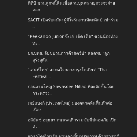
ทีทีบี ชวนลูกหนี้สินเชื่อส่วนบุคคล หยุดวงจรจ่าย
ดอก...
SACIT เปิดรับสมัครผู้มีใจรักงานหัตถศิลป์ เข้าร่วม
...
"PeeKaBoo Junior จ๊ะเอ๋! เด็ด เด็ด" ชวนน้องท่อง
ทะ...
บก.ปทส. จับขบวนการค้าสัตว์ป่า สลดพบ “ลูก
อุรังอุตัง...
“เสน่ห์ไทย” สะกดใจกลางกรุงโตเกียว! “Thai
Festival ...
ก่อนงานใหญ่ Sawasdee Nihao ที่จะจัดขึ้นโดย
กระทรวง...
เมย์แบงก์ (ประเทศไทย) มองตลาดหุ้นฟื้นตัวต่อ
เนื่อง ...
อลิอันซ์ อยุธยา หนุนพฤติกรรมขับขี่ปลอดภัย เปิด
ตัว...
พาราไดซ์ พาร์ค ชวนคุณฟื้นฟูสุขภาพ ด้วยศาสตร์