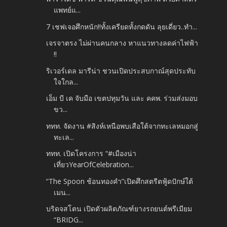
แพทย์แ...
7 เชฟเจอศึกหนัก!!ทั้งเครียดทั้งกดดัน ลุยเดี่ยว..ทำ...
เจรจาตรง ไม่ผ่านคนกลาง หาแนวทางลดค่าไฟฟ้า
!!
ริเวอร์เดล มารีน่า ชวนเปิดประสบกาณ์สุดประทับ
ใจใกล...
เอ็ม บี เค จับมือ เขตปทุมวัน และ คคพ. ร่วมส่งมอบ
ขว...
ททท. จัดงาน #สิงห์เหนือพบเสือใต้จากทะเลหมอกสู่
ทะเล...
ททท. เปิดโครงการ “#เมืองน่า
เที่ยวYearOfCelebration...
“The Spoon ช้อนทองคำ”เปิดศึกสตรีตฟู้ดปักษ์ใต้
เมน...
บริดจสโตน เปิดตัวผลิตภัณฑ์ยางรถยนต์พรีเมียม
“BRIDG...