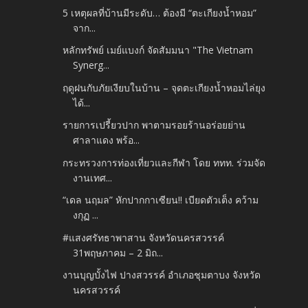
5 เหตุผลที่บ้านมีระดับ… ต้องมี “ตะเกียงน้ำหอม”
จาก...
หลักทรัพย์ เมย์แบงก์ จัดสัมมนา "The Vietnam
Synerg...
ฤดูฝนกับภัยเงียบในบ้าน – จุดตะเกียงน้ำหอมไล่ยุง
ได้...
รายการเปรี้ยวปาก พาตามรอยร้านอร่อยย่าน
ศาลาแดง พร้อ...
กระทรวงการท่องเที่ยวและกีฬา โดย ททท. ร่วมจัด
งานเทศ...
“เดล นฤมล” หักปากกาเซียน!! เบียดตัวเต็ง คว้าม
งกุฏ ...
#แสงศรัทธาพาสาน จังหวัดนครสวรรค์
31พฤษภาคม – 2 มิถ...
งานบุญบั้งไฟ ปางสวรรค์ อำเภอชุมตาบง จังหวัด
นครสวรรค์