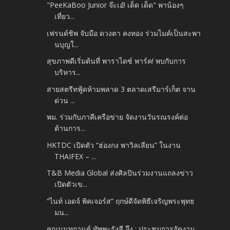
"PeeKaBoo Junior จ๊ะเอ๋! เด็ด เด็ด" พาน้องๆ
เที่ยว...
เฟรนด์ชิพ จับมือ ดวงตา คงทอง ร่วมไมค์เป็นสะพา
นบุญใ...
สุขภาพดีเริ่มต้นที่ พาราไดซ์ พาร์ค! พบกับการ
บริหาร...
สายสตรีทฟู้ดห้ามพลาด 3 ตลาดเสรีมาร์เก็ต จาน
ด่วน ...
พม. ร่วมกับภาคีเครือข่าย จัดงานวันรณรงค์ต่อ
ต้านการ...
HKTDC เปิดตัว “ฮ่องกง พาวิลเลียน” ในงาน
THAIFEX – ...
T&B Media Global ส่งศิลปินร่วมงานแถลงข่าว
เปิดตัวเข...
“ไนท์ เอดจ์ พิคเจอร์ส” ฤกษ์ดีจัดพิธีเจริญพระพุทธ
มน...
คุณนนทกานต์ ทัพพะรังสี อึง : ประชุมการจัดงาน