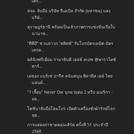
เคร...
สจล. จับมือ บริษัท จีเอเบิล จำกัด (มหาชน) และ
บริษั...
สุราษฎร์ธานี พร้อมเป็นเจ้าภาพการแข่งขันเรือใบ
นานาช...
“ทีทีบี” ชวนสาวก “สติทช์” รับโปรบัตรเดบิต-บัตร
เครด...
คลินิกพรีเมียม รามาธิบดี เฮลธ์ สเปซ @พาราไดซ์
พาร์...
เมซอง แบร์เช่ ปารีส สนับสนุน พิลาทิส เดย์ ไทย
แลนด์...
“7 เจี๊ยบ” Never Die บุกฉายต่อ 2 ทวีป อเมริกา -
ออ...
โตชิบาจับมือโฮมโปร เปิดตัวเครื่องซักผ้ารักษ์โลก
สุด...
การแสดงกาชาดคอนเสิร์ต ครั้งที่ 51 ประจำปี
2568