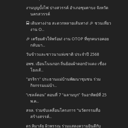
งานบุญบั้งไฟ ปางสวรรค์ อำเภอชุมตาบง จังหวัด
นครสวรรค์
🚍 เดินทางง่าย สะดวกหลายเส้นทาง! 🎉 ชวนเที่ยว
งาน O...
🎉 เตรียมตัวให้พร้อม! งาน OTOP ที่ทุกคนรอคอย
กลับมา...
วันข้าวและชาวนาแห่งชาติ ประจำปี 2568
อพช. เยือนโนนกอก ถิ่นย้อมผ้าดอกบัวแดง เชื่อง
โยงเส้...
"อรจิรา" ประธานแม่บ้านพัฒนาชุมชน ร่วม
กิจกรรมแม่บ้า...
“เชลล์ดอน” ตอนที่ 7 “ฉลามบุก” วันอาทิตย์ที่ 25
พ.ค...
สจล. ร่วมขับเคลื่อนโครงการ “นวัตกรรมสื่อ
สร้างสรรค์...
ดร.หิมาลัย ผิวพรรณ ร่วมแสดงความยินดีกับ