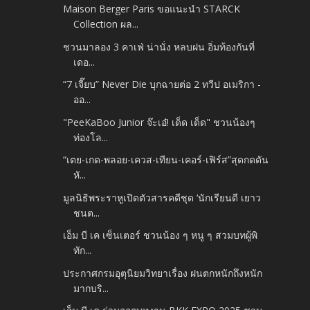
Maison Berger Paris ขอแนะนำ STARCK
Collection ผล...
ชวนมาลอง 3 คาเฟ่ น่านั่ง หลบฝน อิ่มท้องกันที่
เดอ...
“7 เจี๊ยบ” Never Die บุกฉายต่อ 2 ทวีป อเมริกา -
ออ...
"PeeKaBoo Junior จ๊ะเอ๋! เด็ด เด็ด" ชวนน้องๆ
ท่องโล...
“เตย-เกด-พลอย-เควส-เทียน-เคอร์-เฟิร์ส”สุดกดดัน
หั...
มูลนิธิพระราหูเปิดตัวสารคดีชุด ‘นักเรียนดี เยาว
ชนต...
เอ็ม บี เค เซ็นเตอร์ ชวนน้อง ๆ หนู ๆ สวมบทผู้พิ
ทัก...
ประกาศกรมอุตุนิยมวิทยาเรื่อง ฝนตกหนักถึงหนัก
มากบริ...