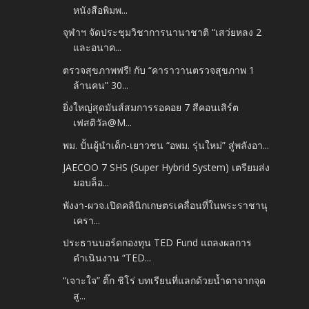
หนังสือพิมพ...
จุฬาฯ จัดประชุมวิชาการนานาชาติ “เสว่ยหลง 2
และอนาค...
ตรวจสุขภาพฟรี! กับ “คาราวานตรวจสุขภาพ 1
ล้านคน” 30...
ยิ่งใหญ่สุดมันส์สมการรอคอย 7 สีคอนเสิร์ต
เฟสติวัล@M...
พม. ปั้นผู้นำเด็ก-เยาวชน “อพม. รุ่นใหม่” สู่พลังอา...
JAECOO 7 SHS (Super Hybrid System) เตรียมส่ง
มอบล็อ...
พังงา-ผวจ.เปิดคลินิกเกษตรเคลื่อนที่ในพระราชานุ
เครา...
ประธานบอร์ดกองทุน TED Fund แถลงผลการ
ดำเนินงาน “TED...
“เจาะใจ” ติ๊ก ชิโร่ บทเรียนที่แลกด้วยน้ำตาจากจุด
สู...