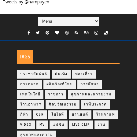
Tweets by @nampuyen
TAGS
ประชาสัมพันธ์
บันเทิง
ท่องเที่ยว
การตลาด
ผลิตภัณฑ์ใหม่
การศึกษา
เทคโนโลยี
ราชการ
สุขภาพและความงาม
ร้านอาหาร
ศิลปวัฒนธรรม
เวทีประกวด
กีฬา
CSR
ไฮไลท์
ยานยนต์
ร้านกาแฟ
VIDEO
MV
แฟชั่น
LIVE CLIP
งาน
สุขภาพและความ