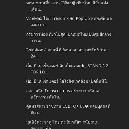
ททท. ชวนเที่ยวงาน “วิจิตร@เชียงใหม่ สีสันแห่ง
เส้นแ...
VibeMax โดย Trendlink จัด Pop-Up สุดพิเศษ ฉล
องครบร...
กรมการท่องเที่ยวไปสุด! ปักหมุดไทยเป็นศูนย์กลาง
การท...
“เชลล์ดอน” ตอนที่ 8 ย้อนเวลาล่าขุมทรัพย์ วันอา
ทิต...
เอ็ม บี เค เซ็นเตอร์ จัดเต็มแคมเปญ STANDING
FOR LO...
เอ็ม บี เค เซ็นเตอร์ ใส่ใจสิ่งแวดล้อม เปิดพื้นที่ใ...
สจล. ผนึก Transcosmos สร้างระบบนิเวศ
นวัตกรรม ดันไท...
คู่สมรสพระราชทาน LGBTQ+ 🏳️‍🌈❤️ กลุ่มบุคคลที่
มีคว...
มูลนิธิพระราหู โดย ดร.หิมาลัยฯ สนับสนุน
กิจกรรมเด็ก...