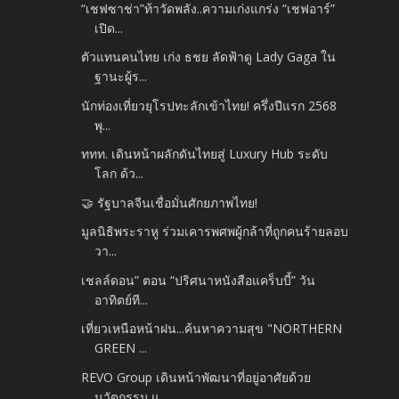
“เชฟซาช่า”ท้าวัดพลัง..ความเก่งแกร่ง “เชฟอาร์”
เปิด...
ตัวแทนคนไทย เก่ง ธชย ลัดฟ้าดู Lady Gaga ใน
ฐานะผู้ร...
นักท่องเที่ยวยุโรปทะลักเข้าไทย! ครึ่งปีแรก 2568
พุ...
ททท. เดินหน้าผลักดันไทยสู่ Luxury Hub ระดับ
โลก ด้ว...
🤝 รัฐบาลจีนเชื่อมั่นศักยภาพไทย!
มูลนิธิพระราหู ร่วมเคารพศพผู้กล้าที่ถูกคนร้ายลอบ
วา...
เชลล์ดอน” ตอน “ปริศนาหนังสือแคร็บบี้” วัน
อาทิตย์ที...
เที่ยวเหนือหน้าฝน...ค้นหาความสุข "NORTHERN
GREEN ...
REVO Group เดินหน้าพัฒนาที่อยู่อาศัยด้วย
นวัตกรรม แ...