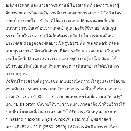
อิเล็กทรอนิกส์ และนางสาวชนิกานต์ โปรณานันท์ รองกรรมการผู้
จัดการ กลุ่มธุรกิจภาครัฐ การศึกษา และสาธารณสุข บริษัท ไมโคร
ซอฟท์ ประเทศไทย จำกัด ที่ได้มาร่วมแลกเปลี่ยนมุมมองเกี่ยวกับ
แนวทางการขับเคลื่อนประเทศเข้าสู่เศรษฐกิจดิจิทัลอย่างเป็นรูป
ธรรม โดยในวงเสวนา ได้เห็นพ้องร่วมกันว่า ในการขับเคลื่อน
ประเทศสู่เศรษฐกิจดิจิทัลอย่างเป็นรูปธรรมนั้น “แพลตฟอร์มดิจิทัล
แบบบูรณาการ” คือกลไกสำคัญที่ต้องเร่งพัฒนา โดยเฉพาะในยุคที่
เทคโนโลยีเปลี่ยนแปลงรวดเร็ว และพฤติกรรมผู้บริโภคหันมาใช้
บริการออนไลน์เป็นหลัก ด้านภาครัฐควรเน้นบทบาทสำคัญในการ
วางรากฐาน
ทั้งด้านโครงสร้างพื้นฐาน เช่น อินเทอร์เน็ตความเร็วสูงและเครือข่าย
ดาวเทียม การออกแบบระบบบริการสาธารณะที่ไม่ซ้ำซ้อน และการ
รวมบริการกว่า 4,000 รายการเข้าสู่แพลตฟอร์มเดียว เช่น “ทางรัฐ”
และ “Biz Portal” ซึ่งช่วยให้ประชาชนและภาคธุรกิจเข้าถึงบริการได้
ง่ายขึ้น ในขณะที่ภาคการส่งออกยังได้รับการสนับสนุนผ่านระบบ
“Thailand National Single Window” พร้อมกันนี้ ยุทธศาสตร์
เศรษฐกิจดิจิทัล 20 ปี (2560–2580) ได้รับการดำเนินการต่อเนื่อง