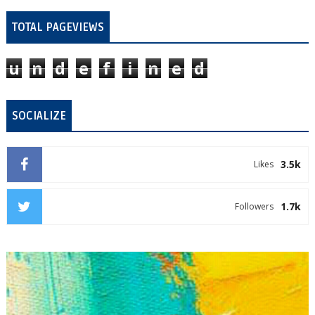
TOTAL PAGEVIEWS
u
n
d
e
f
i
n
e
d
SOCIALIZE
3.5k
Likes
1.7k
Followers