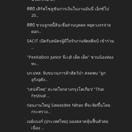
ทีทีบี เสิร์ฟโซลูชันการเงินในงานมันนี่ เอ็กซ์โป
20...
ทีทีบี ชวนลูกหนี้สินเชื่อส่วนบุคคล หยุดวงจรจ่าย
ดอก...
SACIT เปิดรับสมัครผู้มีใจรักงานหัตถศิลป์ เข้าร่วม
...
"PeeKaBoo Junior จ๊ะเอ๋! เด็ด เด็ด" ชวนน้องท่อง
ทะ...
บก.ปทส. จับขบวนการค้าสัตว์ป่า สลดพบ “ลูก
อุรังอุตัง...
“เสน่ห์ไทย” สะกดใจกลางกรุงโตเกียว! “Thai
Festival ...
ก่อนงานใหญ่ Sawasdee Nihao ที่จะจัดขึ้นโดย
กระทรวง...
เมย์แบงก์ (ประเทศไทย) มองตลาดหุ้นฟื้นตัวต่อ
เนื่อง ...