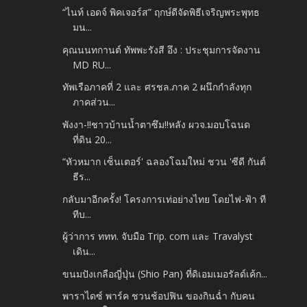
“ไนท์ เอดจ์ พิคเจอร์ส” ฤกษ์ดีจัดพิธีเจริญพระพุทธ
มน...
คุณนนทกานต์ ทัพพะรังสี อึง : ประชุมการจัดงาน
MD RU...
ทัพเรือภาคที่ 2 และ ศรชล.ภาค 2 ผนึกกำลังทุก
ภาคส่วน...
พังงา-!!ชาวบ้านน้ำตาซึม!!หลัง ผวจ.มอบโฉนด
ที่ดิน 20...
“หัวหมาก เซ็นเตอร์' ฉลองโฉมใหม่ ชวน 'ซีดี กันต์
ธีร...
กลับมาอีกครั้ง! โครงการเท่อย่างไทย โดยไฟ-ฟ้า ที
ทีบ...
ผู้ว่าการ ททท. จับมือ Trip. com และ Travalyst
เดิน...
ขนมปังเกลือญี่ปุ่น (Shio Pan) ที่ดิเอมเมอรัลด์เค้ก...
พาราไดซ์ พาร์ค ชวนช้อปฟิน ของกินฉ่ำ กับคน