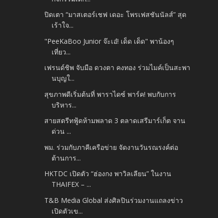
ปิดเตา “มาสเตอร์เชฟ เดอะ โพรเฟสชันนัลส์” สุด
เร้าใจ...
"PeeKaBoo Junior จ๊ะเอ๋! เด็ด เด็ด" พาน้องๆ
เที่ยว...
เฟรนด์ชิพ จับมือ ดวงตา คงทอง ร่วมไมค์เป็นสะพา
นบุญใ...
สุขภาพดีเริ่มต้นที่ พาราไดซ์ พาร์ค! พบกับการ
บริหาร...
สายสตรีทฟู้ดห้ามพลาด 3 ตลาดเสรีมาร์เก็ต จาน
ด่วน ...
พม. ร่วมกับภาคีเครือข่าย จัดงานวันรณรงค์ต่อ
ต้านการ...
HKTDC เปิดตัว “ฮ่องกง พาวิลเลียน” ในงาน
THAIFEX – ...
T&B Media Global ส่งศิลปินร่วมงานแถลงข่าว
เปิดตัวเข...