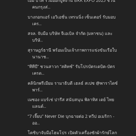
เอ็ม บี เค ร่วมออกบูทงาน BKK EXPO 2025 ชวน
คนกรุงส่...
บางกอกแอร์ เอวิเอชั่น เทรนนิ่ง เซ็นเตอร์ รับมอบ
เคร...
สจล. จับมือ บริษัท จีเอเบิล จำกัด (มหาชน) และ
บริษั...
สุราษฎร์ธานี พร้อมเป็นเจ้าภาพการแข่งขันเรือใบ
นานาช...
“ทีทีบี” ชวนสาวก “สติทช์” รับโปรบัตรเดบิต-บัตร
เครด...
คลินิกพรีเมียม รามาธิบดี เฮลธ์ สเปซ @พาราไดซ์
พาร์...
เมซอง แบร์เช่ ปารีส สนับสนุน พิลาทิส เดย์ ไทย
แลนด์...
“7 เจี๊ยบ” Never Die บุกฉายต่อ 2 ทวีป อเมริกา -
ออ...
โตชิบาจับมือโฮมโปร เปิดตัวเครื่องซักผ้ารักษ์โลก