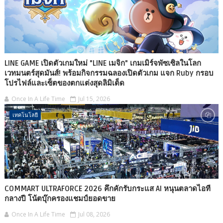
LINE GAME เปิดตัวเกมใหม่ "LINE เมจิก" เกมเมิร์จพัซเซิลในโลก
เวทมนตร์สุดมันส์! พร้อมกิจกรรมฉลองเปิดตัวเกม แจก Ruby กรอบ
โปรไฟล์และเซ็ตของตกแต่งสุดลิมิเต็ด
Once In A Life Time
Jul 15, 2026
เทคโนโลยี
COMMART ULTRAFORCE 2026 คึกคักรับกระแส AI หนุนตลาดไอที
กลางปี โน้ตบุ๊กครองแชมป์ยอดขาย
Once In A Life Time
Jul 08, 2026