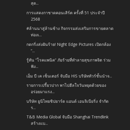
สุด...
การแสดงกาชาดคอนเสิร์ต ครั้งที่ 51 ประจำปี
2568
#ล้านนาสู่ล้านช้าง กิจกรรมส่งเสริมการขายตลาด
ท่องเ...
กดกริ่งส่งฝันร้าย! Night Edge Pictures เปิดกล้อง
“...
รู้ทัน “โรคแพนิค” ภัยร้ายที่ทำลายสุขภาพจิต ร่วม
ฟัง...
เอ็ม บี เค เซ็นเตอร์ จับมือ HIS บริษัททัวร์ชั้นนำจ...
รายการเปรี้ยวปาก พาไปฮีลใจวันหยุดด้วยของ
อร่อยมาแรง...
บริษัท ยูนิไทยชิปยาร์ด แอนด์ เอนจิเนียริ่ง จำกัด
ร...
T&B Media Global จับมือ Shanghai Trendlink
สร้างแบ...