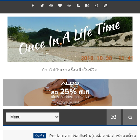
ก้าวไปกับเราครั้งหนึ่งในชีวิต
Restaurant War!!ครัวสุดเดือด พ่อค้าซ่าแม่ค้าแซ่บ..สติหลุ
บันเทิง