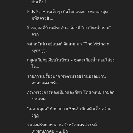
บันเทิง ใ...
Kids Sci ชวนเด็กๆ เปิดโลกแห่งการทดลองสุด
มหัศจรรย์ ...
5 เหตุผลที่บ้านมีระดับ… ต้องมี “ตะเกียงน้ำหอม”
จาก...
หลักทรัพย์ เมย์แบงก์ จัดสัมมนา "The Vietnam
Synerg...
ฤดูฝนกับภัยเงียบในบ้าน – จุดตะเกียงน้ำหอมไล่ยุง
ได้...
รายการเปรี้ยวปาก พาตามรอยร้านอร่อยย่าน
ศาลาแดง พร้อ...
กระทรวงการท่องเที่ยวและกีฬา โดย ททท. ร่วมจัด
งานเทศ...
“เดล นฤมล” หักปากกาเซียน!! เบียดตัวเต็ง คว้าม
งกุฏ ...
#แสงศรัทธาพาสาน จังหวัดนครสวรรค์
31พฤษภาคม – 2 มิถ...