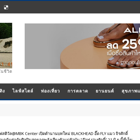
ในชีวิต
ทิง
ไลฟ์สไตล์
ท่องเที่ยว
การตลาด
ยานยนต์
สุขภาพ
เฟสติวัล@MBK Center เปิดตำนานบทใหม่ BLACKHEAD อี๊ด FLY แมว จิรศักดิ์
นต่อกับศิลปินสุดยอดพลังเสียงตัวแม่ตัวมัม “อ๊อฟ ปองศักดิ์” 21 มิ.ย.นี้ที่เอ็ม