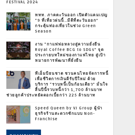
FESTIVAL 2024
ททท. ภาคตะวันออก เปิดตัวแคมเปญ
“9 ที่เที่ยวฝนนี้…มีดีที่ตะวันออก”
กระตุ้นท่องเที่ยวในช่วง Green
Season
งาน “กาแฟพ่อหลวงสู่ความยั่งยืน
Royal Coffee BCG to SDGs” จุด
ประกายบทใหม่ของกาแฟไทย สู่เป้า
หมายการพัฒนาที่ยั่งยืน
ทีเอ็มบีธนชาต ชวนคนไทยจัดการหนี้
เพื่อชีวิตการเงินดีรับปีใหม่ ด้วย
บริการ “รวบหนี้เป็นก้อนเดียว” มั่นใจ
สิ้นปีนี้รวบหนี้กว่า 1,700 ล้านบาท
ช่วยลูกค้าประหยัดดอกเบี้ยกว่า 225 ล้านบาท
Speed Queen by VJ Group ผู้นำ
ธุรกิจร้านสะดวกซักแบบ Non-
Franchise