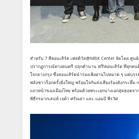
สำหรับ 7 สีคอนเสิร์ต เฟสติวัล@MBK Center จัดโดย ศูนย์กา
ปรากฏการณ์ทางดนตรี ปลุกตำนาน ฟรี!คอนเสิร์ต ที่ทุกคน
ใจกลางกรุง ซึ่งคอนเสิร์ตนำร่องเพิ่งผ่านไปหมาด ๆ แต่บ
พลังชาวร็อกครั้งยิ่งใหญ่ พร้อมใจกันส่งเสียงร้องดังกระห
แถวหน้าของเมืองไทย พร้อมด้วยพระเอกนางเอกสุดฮอตจากช
พิธีกรมากเสน่ห์ เจด้า ศรัณย่า และ แอมป์ พีรวัศ