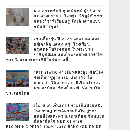
พ.อ.สรรพชัยย์ หุวะนันทน์ ผู้บริหาร
NT ควงภรรยา ‘โอบอุ้ม จิรัฏฐ์ณิชชา’
ฉลองวิวาห์เรียบหรู จัดเต็มตามแบบ
ฉบับชาวพุทธ
งานเลี้ยงรุ่น ปี 2525 และงานแสดง
มุฑิตาจิต แด่คุณครู โรงเรียน
กรุงเทพโปลีเทคนิค ในพระบรม
ราชินูปถัมภ์ สมเด็จพระนางเจ้ารำไพ
พรรณี พระบรมราชินีในรัชกาลที่ 7
“PTT STATION” เฮียพลสั่งลุย ซ้อน้อง
จัดเต็ม "ชูธุรธรรม นำธุรกิจ ให้
มากกว่า ได้มากกว่า" มีเรือนรับรอง
พระสงฆ์และห้องน้ำสงฆ์แห่งแรกใน
ประเทศไทย
เอ็ม บี เค เซ็นเตอร์ ร่วมเป็นส่วนหนึ่ง
ในปรากฏการณ์ความยิ่งใหญ่ของ
ถนนสีรุ้งแห่งความเท่าเทียม จัดขบวน
ตื่นตาตื่นใจ MBK CENTER
BLOOMING PRIDE ร่วมพาเหรด BANGKOK PRIDE