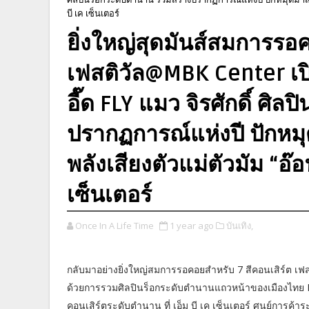
บี เค เซ็นเตอร์
ยิ่งใหญ่สุดมันส์สมการรอค
เฟสติวัล@MBK Center 
อี๊ด FLY แมว จิรศักดิ์ ศิ
ปรากฏการณ์แห่งปี ปักหมุ
พลังเสียงตัวแม่ตัวมัม “อ๊อฟ 
เซ็นเตอร์
Once In A Life Time
1 year ago
บันเทิง,
กลับมาอย่างยิ่งใหญ่สมการรอคอยสำหรับ 7 สีคอนเสิร์ต 
ด้วยการรวมศิลปินร็อกระดับตำนานแถวหน้าของเมืองไทย BLACK
คอนเสิร์ตระดับตำนาน ที่ เอ็ม บี เค เซ็นเตอร์ ศูนย์ก