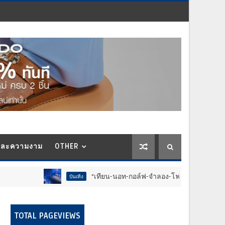
และความงาม
OTHER
“เทียน-นอท-กอล์ฟ-จำลอง-โฟล์ค” ร้องจ๊าก!! อุปกรณ์ม่วนจอยงาน
บันเทิง
TOTAL PAGEVIEWS