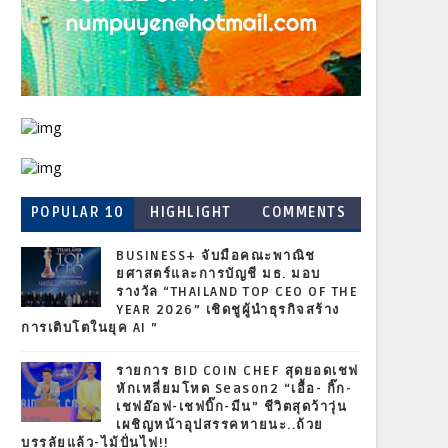
POPULAR 10
HIGHLIGHT
COMMENTS
BUSINESS+ จับมือคณะพาณิช
ยศาสตร์และการบัญชี มธ. มอบ
รางวัล “THAILAND TOP CEO OF THE
YEAR 2026” เชิดชูผู้นำธุรกิจสร้าง
การเติบโตในยุค AI ”
รายการ BID COIN CHEF สุดยอดเชฟ
หักเหลี่ยมโหด Season2 “เอื้อ- กิ๊ก-
เชฟอ๊อฟ-เชฟบิ๊ก-มีน” ชีวิตสุดว้าวุ่น
เผชิญหน้าอุปสรรคหายนะ..ถ้วย
บรรลัยแล้ว-ไม้ปั่นไฟ!!