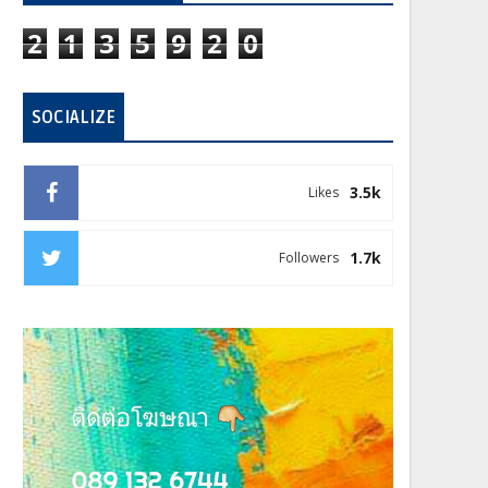
2
1
3
5
9
2
0
SOCIALIZE
3.5k
Likes
1.7k
Followers