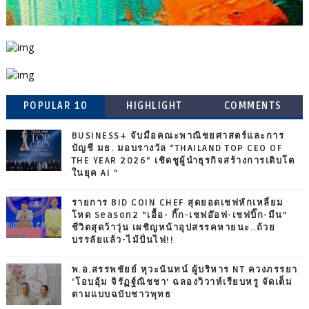
POPULAR 10
HIGHLIGHT
COMMENTS
BUSINESS+ จับมือคณะพาณิชยศาสตร์และการ
บัญชี มธ. มอบรางวัล “THAILAND TOP CEO OF
THE YEAR 2026” เชิดชูผู้นำธุรกิจสร้างการเติบโต
ในยุค AI ”
รายการ BID COIN CHEF สุดยอดเชฟหักเหลี่ยม
โหด Season2 “เอื้อ- กิ๊ก-เชฟอ๊อฟ-เชฟบิ๊ก-มีน”
ชีวิตสุดว้าวุ่น เผชิญหน้าอุปสรรคหายนะ..ถ้วย
บรรลัยแล้ว-ไม้ปั่นไฟ!!
พ.อ.สรรพชัยย์ หุวะนันทน์ ผู้บริหาร NT ควงภรรยา
‘โอบอุ้ม จิรัฏฐ์ณิชชา’ ฉลองวิวาห์เรียบหรู จัดเต็ม
ตามแบบฉบับชาวพุทธ