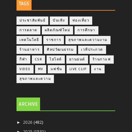
TAGS
ประชาสัมพันธ์
บันเทิง
ท่องเที่ยว
การตลาด
ผลิตภัณฑ์ใหม่
การศึกษา
เทคโนโลยี
ราชการ
สุขภาพและความงาม
ร้านอาหาร
ศิลปวัฒนธรรม
เวทีประกวด
กีฬา
CSR
ไฮไลท์
ยานยนต์
ร้านกาแฟ
VIDEO
MV
แฟชั่น
LIVE CLIP
งาน
สุขภาพและความ
ARCHIVE
2026
(482)
►
2025
(1531)
►