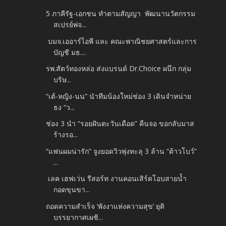
5 ภาคีรัฐ-เอกชน ทำตามสัญญา พัฒนานวัตกรรม
สเปรย์พ่จ...
บมจ.เออาร์ไอพี และ คณะพาณิชยศาสตร์และการ
บัญชี มธ....
รพ.สัตว์ทองหล่อ ส่งแบรนด์ Dr.Choice ผนึก กลุ่ม
บริษ...
“เต้-หญิง-นน” นำทีมน้องใหม่ช่อง 3 เดินจำหน่าย
ธง “ว...
ช่อง 3 นำ “รอยฝันตะวันเดือด” คืนจอ ขอกลับมาส
ร้างรอ...
“แฟนผมน่ารัก” จูงยอดวิวพุ่งทะลุ 3 ล้าน “ต้าวโบว์”
...
เลค เฮฟเว่น รีสอร์ท งานคอนเสิร์ตโอบสายน้ำ
กอดขุนขา...
ถอดความสำเร็จ ‘พังงาแห่งความสุข’ ยุติ
บรรยากาศเผชิ...