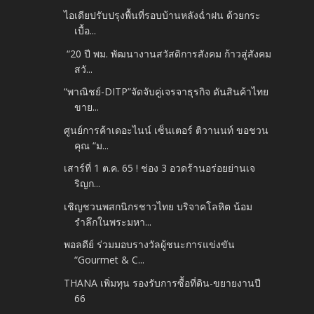
ไอเดียปรับปรุงพื้นที่รอบบ้านหลังฉ่ำฝน ด้วยกระ
เบื้อ...
“20 ปี พม. พัฒนางานสวัสดิการสังคม ก้าวสู่สังคม
สวั...
“พาณิชย์-DITP”จัดจับคู่เจรจาธุรกิจ ดันสินค้าไทย
ขาย...
ศูนย์การค้าเดอะไนน์ เซ็นเตอร์ ติวานนท์ ขอชวน
คุณ “ม...
เสาร์ที่ 1 ต.ค. 65 ! ช่อง 3 อวดร้านอร่อยย่านเจ
ริญก...
เชิญชวนพสกนิกรชาวไทย บริจาคโลหิต น้อม
รำลึกในพระมหา...
พอลดีย์ ร่วมมอบรางวัลผู้ชนะการแข่งขัน
“Gourmet & C...
THANA เพิ่มทุน รองรับการซื้อที่ดิน-ขยายงานปี
66