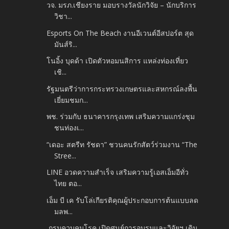
วจ. มรภ.เชียงราย มอบรางวัลนักวิจัย – นักบริการ
วิชา...
Esports On The Beach งานอีเวนต์อีสปอร์ต สุด
มันส์ริ...
โนอิ้ง บุดด้า เปิดตัวหอมนสิการ แหล่งท่องเที่ยว
เชิ...
รัฐมนตรีว่าการกระทรวงเกษตรและสหกรณ์ลงพื้น
เยี่ยมชมก...
พช. ร่วมกับ ธนาคารกรุงเทพ เสริมความแกร่งชุม
ชนท่องเ...
“เดอะ สตรีท รัชดา” ชวนคนรักสัตว์ร่วมงาน “The
Stree...
LINE อวดความสำเร็จ เสริมความรู้เอสเอ็มอีทั่ว
ไทย ตอ...
เอ็ม บี เค รับโล่เกียรติคุณผู้ประกอบการต้นแบบลด
มลพ...
กรมควบคุมโรค เปิดศูนย์การอบรมและวิจัยฯ เดิน