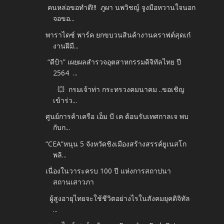
คนหล่อขอทำดี!!! ภูผา นพวิชญ์ จูงมือหวานใจนอก
จอขอ...
พาราไดซ์ พาร์ค ยกขบวนสินค้างานคราฟต์สุดเก๋
งานฝีมื...
“ดีป้า” เผยผลสำรวจอุตสาหกรรมดิจิทัลไทย ปี
2564 ...
💥 กรมเจ้าท่า กระทรวงคมนาคม ..ขอเชิญ
เข้าร่ว...
ศูนย์การค้าเครือ เอ็ม บี เค ต้อนรับเทศกาลเจ พบ
กับก...
“CEA”หนุน 5 จังหวัดชิงเมืองสร้างสรรค์ยูเนสโก
พลิ...
เนื่องในวาระครบ 100 ปี แห่งการสถาปนา
สถานเสาวภา
ผู้สูงอายุไทยจะใช้ชีวิตอย่างไรในสังคมยุคดิจิทัล
...