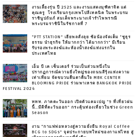
งานเลี้ยงรุ่น ปี 2525 และงานแสดงมุฑิตาจิต แด่
คุณครู โรงเรียนกรุงเทพโปลีเทคนิค ในพระบรม
ราชินูปถัมภ์ สมเด็จพระนางเจ้ารำไพพรรณี
พระบรมราชินีในรัชกาลที่ 7
“PTT STATION” เฮียพลสั่งลุย ซ้อน้องจัดเต็ม "ชูธุร
ธรรม นำธุรกิจ ให้มากกว่า ได้มากกว่า" มีเรือน
รับรองพระสงฆ์และห้องน้ำสงฆ์แห่งแรกใน
ประเทศไทย
เอ็ม บี เค เซ็นเตอร์ ร่วมเป็นส่วนหนึ่งใน
ปรากฏการณ์ความยิ่งใหญ่ของถนนสีรุ้งแห่งความ
เท่าเทียม จัดขบวนตื่นตาตื่นใจ MBK CENTER
BLOOMING PRIDE ร่วมพาเหรด BANGKOK PRIDE
FESTIVAL 2024
ททท. ภาคตะวันออก เปิดตัวแคมเปญ “9 ที่เที่ยวฝน
นี้…มีดีที่ตะวันออก” กระตุ้นท่องเที่ยวในช่วง Green
Season
งาน “กาแฟพ่อหลวงสู่ความยั่งยืน Royal Coffee
BCG to SDGs” จุดประกายบทใหม่ของกาแฟไทย สู่