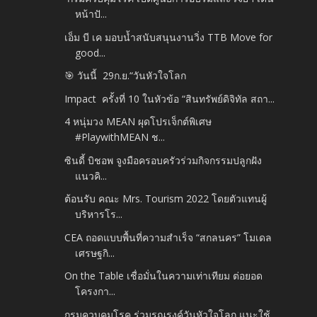
หน้าปั...
เอ็ม บี เค มอบน้ำสนับสนุนงานวิ่ง TTB Move for
good...
🎯 วันนี้ 29ก.ย.​“วันหัวใจโลก
Impact ครั้งที่ 10 ในหัวข้อ “สินทรัพย์ดิจิทัล สถา...
4 หนุ่มวง MEAN ผุดโปรเจ็กต์พิเศษ
#PlaywithMEAN ช...
ซินดี้ บิชอพ จูงมือครอบครัวร่วมกิจกรรมปลูกฝัง
แนวคิ...
ต้อนรับ คณะ Mrs. Tourism 2022 โดยตัวแทนผู้
บริหารโร...
CEA ถอดแบบพื้นที่ความสำเร็จ “สกลนคร” โมเดล
เศรษฐกิ...
On the Table เชื่อมั่นในความเท่าเทียม ต่อยอด
โครงกา...
กรมควบคุมโรค ร่วมรณรงค์วันหัวใจโลก แนะใช้