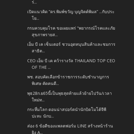
ร่...
เปิดแนวคิด “ดร.พิมพ์ขวัญ บุญจิตต์พิมล” ...กับประ
โย...
กรมควบคุมโรค ขอเผยแพร่ “พยากรณ์โรคและภัย
สุขภาพรายส...
เอ็ม บี เค เซ็นเตอร์ ชวนอุดหนุนสินค้าและชมการ
สาธิต...
CEO เอ็ม บี เค คว้ารางวัล THAILAND TOP CEO
OF THE ...
พช. สอบคัดเลือกข้าราชการระดับชำนาญการ
พิเศษ คัดคนดี...
พุธ28ก.ย65นี้เป็นพุธสุดท้ายแล้วย้ายไปวัน/เวลา
ใหม่ท...
กระหึ่มโลก ดอนน่าสปอร์ตนำนักบิดโมโต้จีพี
ปะทะ นักบ...
ส่อง 6 ข้อดีของแพลตฟอร์ม LINE สร้างหน้าร้าน
ยิง A...