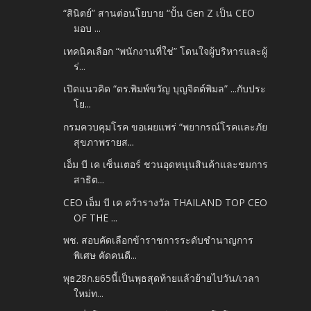
“สินิตย์” สานต่อนโยบาย “ปั้น Gen Z เป็น CEO
มอบ ...
เทคนิคเลือก “พนักงานที่ใช่” โดนใจผู้บริหารและผู้
ร่...
เปิดแนวคิด “ดร.พิมพ์ขวัญ บุญจิตต์พิมล” ...กับประ
โย...
กรมควบคุมโรค ขอเผยแพร่ “พยากรณ์โรคและภัย
สุขภาพรายส...
เอ็ม บี เค เซ็นเตอร์ ชวนอุดหนุนสินค้าและชมการ
สาธิต...
CEO เอ็ม บี เค คว้ารางวัล THAILAND TOP CEO
OF THE ...
พช. สอบคัดเลือกข้าราชการระดับชำนาญการ
พิเศษ คัดคนดี...
พุธ28ก.ย65นี้เป็นพุธสุดท้ายแล้วย้ายไปวัน/เวลา
ใหม่ท...