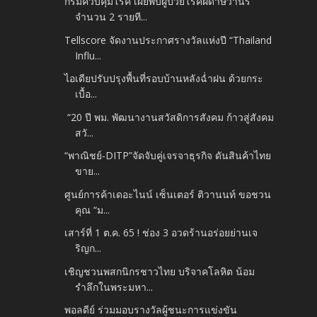
กรมควบคุมโรค เผยพบผู้ป่วยโรคฝีดาษวานร
จำนวน 2 รายที...
Tellscore จัดงานประกาศรางวัลแห่งปี “Thailand
Influ...
ไอเดียปรับปรุงพื้นที่รอบบ้านหลังฉ่ำฝน ด้วยกระ
เบื้อ...
“20 ปี พม. พัฒนางานสวัสดิการสังคม ก้าวสู่สังคม
สวั...
“พาณิชย์-DITP”จัดจับคู่เจรจาธุรกิจ ดันสินค้าไทย
ขาย...
ศูนย์การค้าเดอะไนน์ เซ็นเตอร์ ติวานนท์ ขอชวน
คุณ “ม...
เสาร์ที่ 1 ต.ค. 65 ! ช่อง 3 อวดร้านอร่อยย่านเจ
ริญก...
เชิญชวนพสกนิกรชาวไทย บริจาคโลหิต น้อม
รำลึกในพระมหา...
พอลดีย์ ร่วมมอบรางวัลผู้ชนะการแข่งขัน