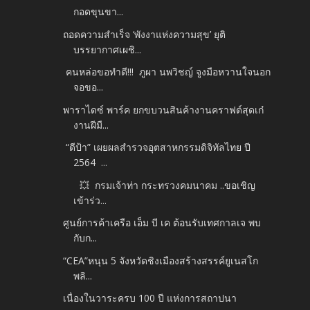
กอดขุนขา...
ถอดความสำเร็จ ‘พังงาแห่งความสุข’ ยุติ
บรรยากาศเผชิ...
คนหล่อขอทำดี!!! ภูผา นพวิชญ์ จูงมือหวานใจนอก
จอขอ...
พาราไดซ์ พาร์ค ยกขบวนสินค้างานคราฟต์สุดเก๋
งานฝีมื...
“ดีป้า” เผยผลสำรวจอุตสาหกรรมดิจิทัลไทย ปี
2564 ...
💥 กรมเจ้าท่า กระทรวงคมนาคม ..ขอเชิญ
เข้าร่ว...
ศูนย์การค้าเครือ เอ็ม บี เค ต้อนรับเทศกาลเจ พบ
กับก...
“CEA”หนุน 5 จังหวัดชิงเมืองสร้างสรรค์ยูเนสโก
พลิ...
เนื่องในวาระครบ 100 ปี แห่งการสถาปนา