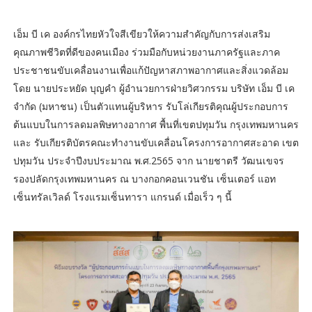
เอ็ม บี เค องค์กรไทยหัวใจสีเขียวให้ความสำคัญกับการส่งเสริม
คุณภาพชีวิตที่ดีของคนเมือง ร่วมมือกับหน่วยงานภาครัฐและภาค
ประชาชนขับเคลื่อนงานเพื่อแก้ปัญหาสภาพอากาศและสิ่งแวดล้อม
โดย นายประหยัด บุญคำ ผู้อำนวยการฝ่ายวิศวกรรม บริษัท เอ็ม บี เค
จำกัด (มหาชน) เป็นตัวแทนผู้บริหาร รับโล่เกียรติคุณผู้ประกอบการ
ต้นแบบในการลดมลพิษทางอากาศ พื้นที่เขตปทุมวัน กรุงเทพมหานคร
และ รับเกียรติบัตรคณะทำงานขับเคลื่อนโครงการอากาศสะอาด เขต
ปทุมวัน ประจำปีงบประมาณ พ.ศ.2565 จาก นายชาตรี วัฒนเขจร
รองปลัดกรุงเทพมหานคร ณ บางกอกคอนเวนชัน เซ็นเตอร์ แอท
เซ็นทรัลเวิลด์ โรงแรมเซ็นทารา แกรนด์ เมื่อเร็ว ๆ นี้