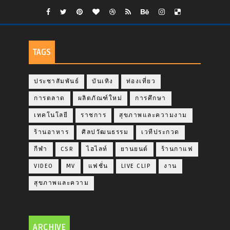
TAGS
ประชาสัมพันธ์
บันเทิง
ท่องเที่ยว
การตลาด
ผลิตภัณฑ์ใหม่
การศึกษา
เทคโนโลยี
ราชการ
สุขภาพและความงาม
ร้านอาหาร
ศิลปวัฒนธรรม
เวทีประกวด
กีฬา
CSR
ไฮไลท์
ยานยนต์
ร้านกาแฟ
VIDEO
MV
แฟชั่น
LIVE CLIP
งาน
สุขภาพและความ
ARCHIVE