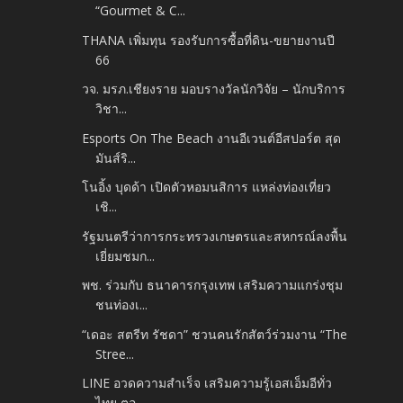
“Gourmet & C...
THANA เพิ่มทุน รองรับการซื้อที่ดิน-ขยายงานปี
66
วจ. มรภ.เชียงราย มอบรางวัลนักวิจัย – นักบริการ
วิชา...
Esports On The Beach งานอีเวนต์อีสปอร์ต สุด
มันส์ริ...
โนอิ้ง บุดด้า เปิดตัวหอมนสิการ แหล่งท่องเที่ยว
เชิ...
รัฐมนตรีว่าการกระทรวงเกษตรและสหกรณ์ลงพื้น
เยี่ยมชมก...
พช. ร่วมกับ ธนาคารกรุงเทพ เสริมความแกร่งชุม
ชนท่องเ...
“เดอะ สตรีท รัชดา” ชวนคนรักสัตว์ร่วมงาน “The
Stree...
LINE อวดความสำเร็จ เสริมความรู้เอสเอ็มอีทั่ว
ไทย ตอ...