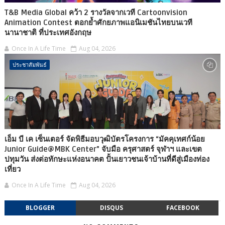
T&B Media Global คว้า 2 รางวัลจากเวที Cartoonvision
Animation Contest ตอกย้ำศักยภาพแอนิเมชันไทยบนเวที
นานาชาติ ที่ประเทศอังกฤษ
Once In A Life Time
Aug 04, 2026
ประชาสัมพันธ์
เอ็ม บี เค เซ็นเตอร์ จัดพิธีมอบวุฒิบัตรโครงการ “มัคคุเทศก์น้อย
Junior Guide@MBK Center” จับมือ ครุศาสตร์ จุฬาฯ และเขต
ปทุมวัน ส่งต่อทักษะแห่งอนาคต ปั้นเยาวชนเจ้าบ้านที่ดีสู่เมืองท่อง
เที่ยว
Once In A Life Time
Aug 04, 2026
BLOGGER
DISQUS
FACEBOOK