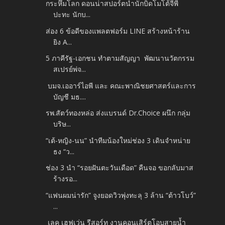
กระหึ่มโลก ดอนน่าสปอร์ตนำนักบิดโมโต้จีพี
ปะทะ นักบ...
ส่อง 6 ข้อดีของแพลตฟอร์ม LINE สร้างหน้าร้าน
ยิง A...
5 ภาคีรัฐ-เอกชน ทำตามสัญญา พัฒนานวัตกรรม
สเปรย์พ่จ...
บมจ.เออาร์ไอพี และ คณะพาณิชยศาสตร์และการ
บัญชี มธ....
รพ.สัตว์ทองหล่อ ส่งแบรนด์ Dr.Choice ผนึก กลุ่ม
บริษ...
“เต้-หญิง-นน” นำทีมน้องใหม่ช่อง 3 เดินจำหน่าย
ธง “ว...
ช่อง 3 นำ “รอยฝันตะวันเดือด” คืนจอ ขอกลับมาส
ร้างรอ...
“แฟนผมน่ารัก” จูงยอดวิวพุ่งทะลุ 3 ล้าน “ต้าวโบว์”
...
เลค เฮฟเว่น รีสอร์ท งานคอนเสิร์ตโอบสายน้ำ