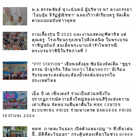
พ.อ.สรรพชัยย์ หุวะนันทน์ ผู้บริหาร NT ควงภรรยา
‘โอบอุ้ม จิรัฏฐ์ณิชชา’ ฉลองวิวาห์เรียบหรู จัดเต็ม
ตามแบบฉบับชาวพุทธ
งานเลี้ยงรุ่น ปี 2525 และงานแสดงมุฑิตาจิต แด่
คุณครู โรงเรียนกรุงเทพโปลีเทคนิค ในพระบรม
ราชินูปถัมภ์ สมเด็จพระนางเจ้ารำไพพรรณี
พระบรมราชินีในรัชกาลที่ 7
“PTT STATION” เฮียพลสั่งลุย ซ้อน้องจัดเต็ม "ชูธุร
ธรรม นำธุรกิจ ให้มากกว่า ได้มากกว่า" มีเรือน
รับรองพระสงฆ์และห้องน้ำสงฆ์แห่งแรกใน
ประเทศไทย
เอ็ม บี เค เซ็นเตอร์ ร่วมเป็นส่วนหนึ่งใน
ปรากฏการณ์ความยิ่งใหญ่ของถนนสีรุ้งแห่งความ
เท่าเทียม จัดขบวนตื่นตาตื่นใจ MBK CENTER
BLOOMING PRIDE ร่วมพาเหรด BANGKOK PRIDE
FESTIVAL 2024
ททท. ภาคตะวันออก เปิดตัวแคมเปญ “9 ที่เที่ยวฝน
นี้…มีดีที่ตะวันออก” กระตุ้นท่องเที่ยวในช่วง Green