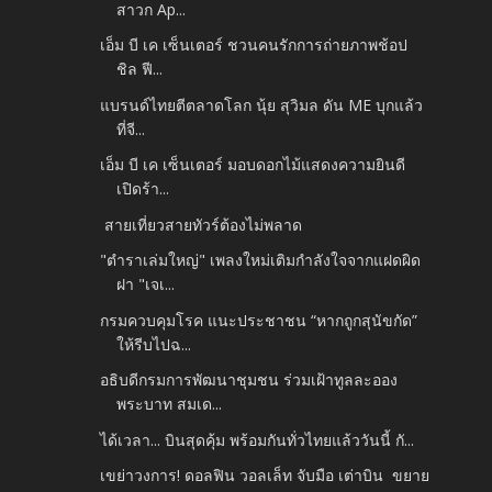
สาวก Ap...
เอ็ม บี เค เซ็นเตอร์ ชวนคนรักการถ่ายภาพช้อป
ชิล ฟี...
แบรนด์ไทยตีตลาดโลก นุ้ย สุวิมล ดัน ME บุกแล้ว
ที่จี...
เอ็ม บี เค เซ็นเตอร์ มอบดอกไม้แสดงความยินดี
เปิดร้า...
สายเที่ยวสายทัวร์ต้องไม่พลาด
"ตำราเล่มใหญ่" เพลงใหม่เติมกำลังใจจากแฝดผิด
ฝา "เจเ...
กรมควบคุมโรค แนะประชาชน “หากถูกสุนัขกัด”
ให้รีบไปฉ...
อธิบดีกรมการพัฒนาชุมชน ร่วมเฝ้าทูลละออง
พระบาท สมเด...
ได้เวลา... บินสุดคุ้ม พร้อมกันทั่วไทยแล้ววันนี้ กั...
เขย่าวงการ! ดอลฟิน วอลเล็ท จับมือ เต่าบิน ขยาย