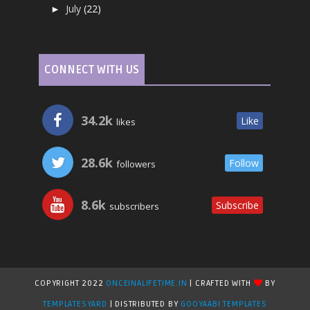
July
(22)
►
CONNECT WITH US
34.2k
Like
likes
28.6k
Follow
followers
8.6k
Subscribe
subscribers
COPYRIGHT 2022
ONCEINALIFETIME.IN
| CRAFTED WITH
BY
TEMPLATESYARD
| DISTRIBUTED BY
GOOYAABI TEMPLATES