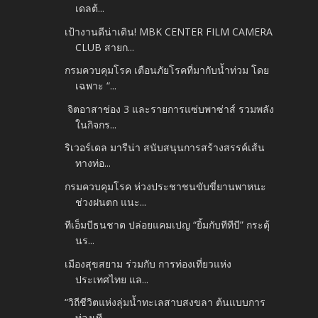
เดลต้...
เป้างานดีน่าเดิน! MBK CENTER FILM CAMERA
CLUB สายก...
กรมควบคุมโรค เตือนภัยโรคที่มากับน้ำท่วม โดย
เฉพาะ “...
จิตอาสาช่อง 3 และรายการแซ่บพาซ่าส์ รวมพลัง
ในกิจกร...
ริเวอร์เดล มารีน่า สนับสนุนการสร้างสรรค์เส้น
ทางท่อ...
กรมควบคุมโรค ห่วงประชาชนขับขี่ยานพาหนะ
ช่วงฝนตก แนะ...
ทีเอ็มบีธนชาต ปล่อยแคมเปญ “ยิ้มกับทีทีบี” กระตุ้
นร...
เมืองสุขสยาม ร่วมกับ การท่องเที่ยวแห่ง
ประเทศไทย แล...
“วิถีชีวิตแห่งลุ่มน้ำทะเลสาบสงขลา ต้นแบบการ
ท่องเที...