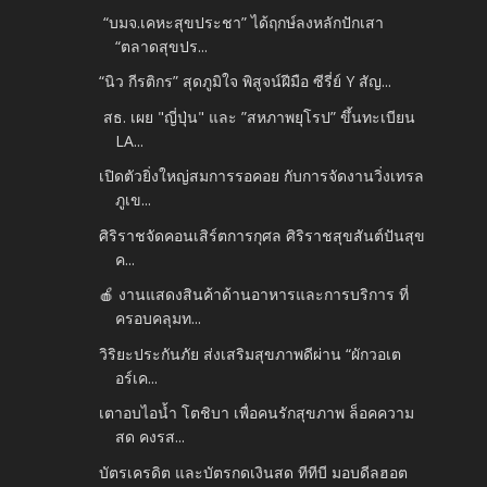
“บมจ.เคหะสุขประชา” ได้ฤกษ์ลงหลักปักเสา
“ตลาดสุขปร...
“นิว กีรติกร” สุดภูมิใจ พิสูจน์ฝีมือ ซีรี่ย์ Y สัญ...
สธ. เผย "ญี่ปุ่น" และ ”สหภาพยุโรป” ขึ้นทะเบียน
LA...
เปิดตัวยิ่งใหญ่สมการรอคอย กับการจัดงานวิ่งเทรล
ภูเข...
ศิริราชจัดคอนเสิร์ตการกุศล ศิริราชสุขสันต์ปันสุข
ค...
🍎 งานแสดงสินค้าด้านอาหารและการบริการ ที่
ครอบคลุมท...
วิริยะประกันภัย ส่งเสริมสุขภาพดีผ่าน “ผักวอเต
อร์เค...
เตาอบไอน้ำ โตชิบา เพื่อคนรักสุขภาพ ล็อคความ
สด คงรส...
บัตรเครดิต และบัตรกดเงินสด ทีทีบี มอบดีลฮอต