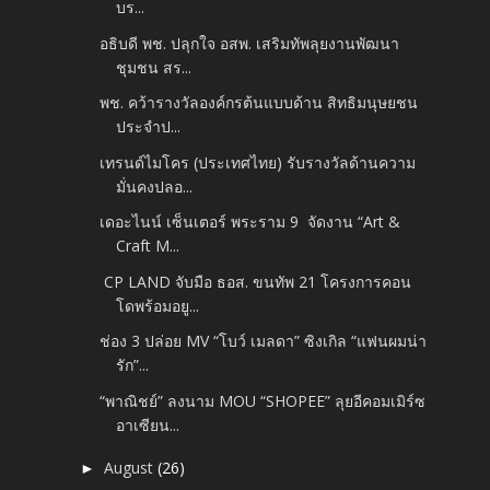
บร...
อธิบดี พช. ปลุกใจ อสพ. เสริมทัพลุยงานพัฒนา
ชุมชน สร...
พช. คว้ารางวัลองค์กรต้นแบบด้าน สิทธิมนุษยชน
ประจำป...
เทรนด์ไมโคร (ประเทศไทย) รับรางวัลด้านความ
มั่นคงปลอ...
เดอะไนน์ เซ็นเตอร์ พระราม 9 จัดงาน “Art &
Craft M...
CP LAND จับมือ ธอส. ขนทัพ 21 โครงการคอน
โดพร้อมอยู...
ช่อง 3 ปล่อย MV “โบว์ เมลดา” ซิงเกิล “แฟนผมน่า
รัก”...
“พาณิชย์” ลงนาม MOU “SHOPEE” ลุยอีคอมเมิร์ซ
อาเซียน...
August
(26)
►