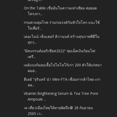
On the Table เชื่อมั่นในความเท่าเทียม ต่อยอด
โครงกา...
กรมควบคุมโรค ร่วมรณรงค์วันหัวใจโลก แนะใช้
ใจเพื่อรั...
เดอะไนน์ เซ็นเตอร์ ติวานนท์ สร้างสุขภาพที่ดีใน
ทุกว...
“มิสแกรนด์มอริเชียส2022” ทุ่มเม็ดเงินก้อนโต!
เตรี...
เมย์แบงก์มอบเสื้อโปโลโลโก้เก่า 200 ตัวให้แก่สมา
คมส...
ดีเดย์ “จุรินทร์ นำ Mini-FTA เชื่อมการค้าไทย-เกา
หล...
Vitamin Brightening Serum & Tea Tree Pore
Ampoule ...
📣 เที่ยวเมืองไทยให้หายคิดถึง📆 28 กันยายน
2565 เว...