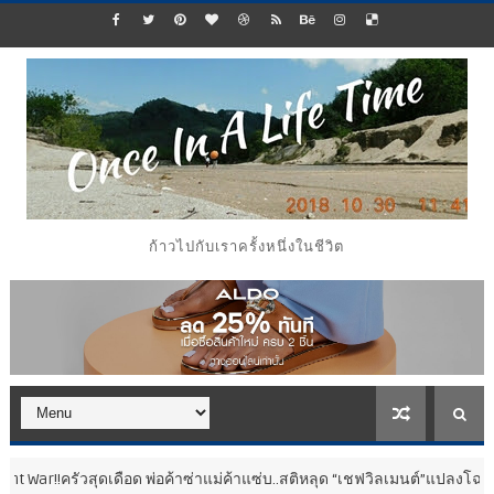
ก้าวไปกับเราครั้งหนึ่งในชีวิต
วสุดเดือด พ่อค้าซ่าแม่ค้าแซ่บ..สติหลุด “เชฟวิลเมนต์”แปลงโฉมดุดัน..สว