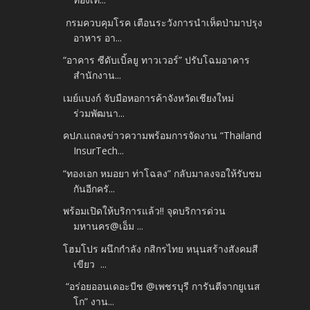
กรมควบคุมโรค เตือนระวังการนำเห็ดป่ามาปรุง
อาหาร อา...
“อาคาร ซีดับเบิ้ลยู ทาวเวอร์” ปรับโฉมอาคาร
สำนักงาน...
เมย์แบงก์ จับมือหอการค้าจังหวัดเชียงใหม่
ร่วมพัฒนา...
คปภ.แถลงข่าวความพร้อมการจัดงาน “Thailand
InsurTech...
“ทองเอก หมอยา ท่าโฉลง” กลับมาลงจอให้รับชม
กันอีกครั...
พร้อมเปิดให้บริการแล้ว!! จุดบริการด่วน
มหานคร@เอ็ม ...
โฮมโปร ผนึกกำลัง กสิกรไทย หนุนสร้างสังคมสี
เขียว ...
“อร่อยออนเดอะบีช @เพชรบุรี การันตีจากยูเนส
โก” งาน...