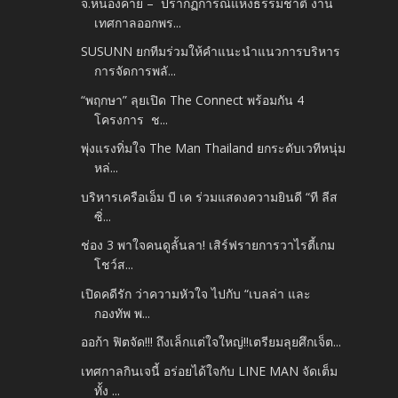
จ.หนองคาย – ปรากฏการณ์แห่งธรรมชาติ งาน
เทศกาลออกพร...
SUSUNN ยกทีมร่วมให้คำแนะนำแนวการบริหาร
การจัดการพลั...
“พฤกษา” ลุยเปิด The Connect พร้อมกัน 4
โครงการ ช...
พุ่งแรงทิ่มใจ The Man Thailand ยกระดับเวทีหนุ่ม
หล่...
บริหารเครือเอ็ม บี เค ร่วมแสดงความยินดี “ที ลีส
ซิ่...
ช่อง 3 พาใจคนดูลั้นลา! เสิร์ฟรายการวาไรตี้เกม
โชว์ส...
เปิดคดีรัก ว่าความหัวใจ ไปกับ “เบลล่า และ
กองทัพ พ...
ออก้า ฟิตจัด!!! ถึงเล็กแต่ใจใหญ่!!เตรียมลุยศึกเจ็ต...
เทศกาลกินเจนี้ อร่อยได้ใจกับ LINE MAN จัดเต็ม
ทั้ง ...