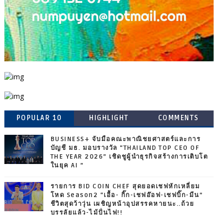
POPULAR 10
HIGHLIGHT
COMMENTS
BUSINESS+ จับมือคณะพาณิชยศาสตร์และการ
บัญชี มธ. มอบรางวัล “THAILAND TOP CEO OF
THE YEAR 2026” เชิดชูผู้นำธุรกิจสร้างการเติบโต
ในยุค AI ”
รายการ BID COIN CHEF สุดยอดเชฟหักเหลี่ยม
โหด Season2 “เอื้อ- กิ๊ก-เชฟอ๊อฟ-เชฟบิ๊ก-มีน”
ชีวิตสุดว้าวุ่น เผชิญหน้าอุปสรรคหายนะ..ถ้วย
บรรลัยแล้ว-ไม้ปั่นไฟ!!