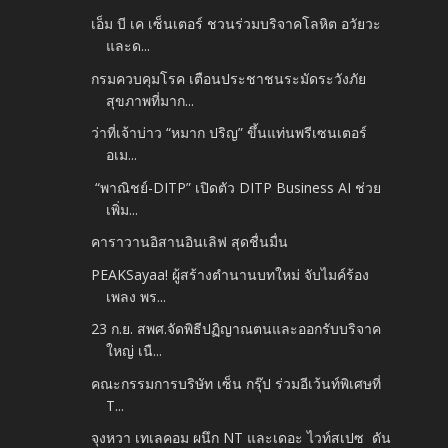
เอ็ม บี เค เซ็นเตอร์ ชวนร่วมบริจาคโลหิต อวัยวะ
และด...
กรมควบคุมโรค เตือนประชาชนระมัดระวังภัย
สุขภาพที่มาก...
ว่าที่เจ้าบ่าว “หมาก ปริญ” ขึ้นแท่นพรีเซนเตอร์
อเม...
“พาณิชย์-DITP” เปิดตัว DITP Business AI ช่วย
เพิ่ม...
คาราวานอิสานอินเลิฟ สุดชื่นมื่น
PEAKSayaa! ผู้สร้างตำนานบทใหม่ จับไมค์ร้อง
เพลง พร...
23 ก.ย. สพศ.จัดพิธีปฏิญาณตนและออกรับบริจาค
ใหญ่ เนื...
คณะกรรมการบริษัท เซ็น กรุ๊ป ร่วมอีเว้นท์พิเศษที่
T...
จุงหวา เทเลคอม ผนึก NT และเดอะ ไวท์สเปซ ดัน