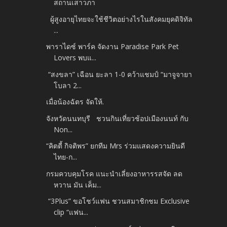
สถานเสาวภา
ผู้สูงอายุไทยจะใช้ชีวิตอย่างไรในสังคมยุคดิจิทัล
...
พาราไดซ์ พาร์ค จัดงาน Paradise Park Pet
Lovers พบแ...
“สงขลา” เฉือน ยะลา 1-0 คว้าแชมป์ “มาจูจายา
โบลา 2...
เมื่อน้องฉัตร จัดให้.
จังหวัดนนทบุรี ชวนกินเที่ยวช้อปเมืองนนท์ กับ
Non...
“คิตตี้ กิจติพร” ยกทีม Mrs ร่วมแสดงความยินดี
ไทย-ก...
กรมควบคุมโรค แนะนำเลี่ยงอาหารรสจัด ลด
หวาน มัน เค็ม...
“3Plus” ขอโชว์แฟน ชวนสมาชิกชม Exclusive
clip “แฟน...