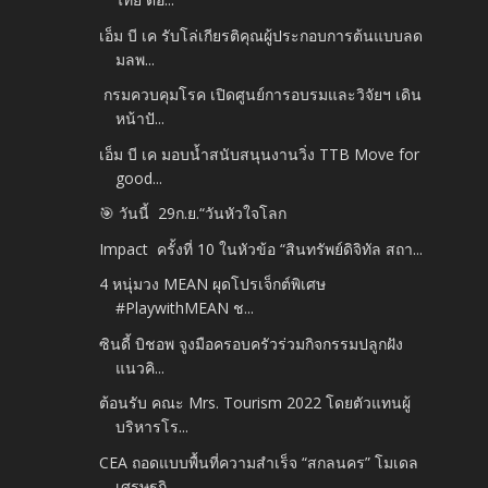
เอ็ม บี เค รับโล่เกียรติคุณผู้ประกอบการต้นแบบลด
มลพ...
กรมควบคุมโรค เปิดศูนย์การอบรมและวิจัยฯ เดิน
หน้าปั...
เอ็ม บี เค มอบน้ำสนับสนุนงานวิ่ง TTB Move for
good...
🎯 วันนี้ 29ก.ย.​“วันหัวใจโลก
Impact ครั้งที่ 10 ในหัวข้อ “สินทรัพย์ดิจิทัล สถา...
4 หนุ่มวง MEAN ผุดโปรเจ็กต์พิเศษ
#PlaywithMEAN ช...
ซินดี้ บิชอพ จูงมือครอบครัวร่วมกิจกรรมปลูกฝัง
แนวคิ...
ต้อนรับ คณะ Mrs. Tourism 2022 โดยตัวแทนผู้
บริหารโร...
CEA ถอดแบบพื้นที่ความสำเร็จ “สกลนคร” โมเดล
เศรษฐกิ...