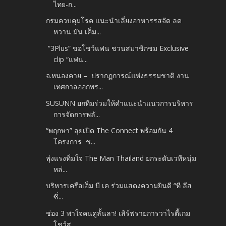
ไทย-ก...
กรมควบคุมโรค แนะนำเลี่ยงอาหารรสจัด ลด
หวาน มัน เค็ม...
“3Plus” ขอโชว์แฟน ชวนสมาชิกชม Exclusive
clip “แฟน...
จ.หนองคาย – ปรากฏการณ์แห่งธรรมชาติ งาน
เทศกาลออกพร...
SUSUNN ยกทีมร่วมให้คำแนะนำแนวการบริหาร
การจัดการพลั...
“พฤกษา” ลุยเปิด The Connect พร้อมกัน 4
โครงการ ช...
พุ่งแรงทิ่มใจ The Man Thailand ยกระดับเวทีหนุ่ม
หล่...
บริหารเครือเอ็ม บี เค ร่วมแสดงความยินดี “ที ลีส
ซิ่...
ช่อง 3 พาใจคนดูลั้นลา! เสิร์ฟรายการวาไรตี้เกม
โชว์ส...