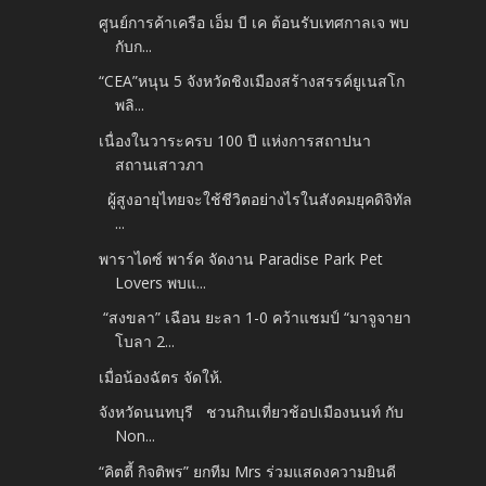
ศูนย์การค้าเครือ เอ็ม บี เค ต้อนรับเทศกาลเจ พบ
กับก...
“CEA”หนุน 5 จังหวัดชิงเมืองสร้างสรรค์ยูเนสโก
พลิ...
เนื่องในวาระครบ 100 ปี แห่งการสถาปนา
สถานเสาวภา
ผู้สูงอายุไทยจะใช้ชีวิตอย่างไรในสังคมยุคดิจิทัล
...
พาราไดซ์ พาร์ค จัดงาน Paradise Park Pet
Lovers พบแ...
“สงขลา” เฉือน ยะลา 1-0 คว้าแชมป์ “มาจูจายา
โบลา 2...
เมื่อน้องฉัตร จัดให้.
จังหวัดนนทบุรี ชวนกินเที่ยวช้อปเมืองนนท์ กับ
Non...
“คิตตี้ กิจติพร” ยกทีม Mrs ร่วมแสดงความยินดี