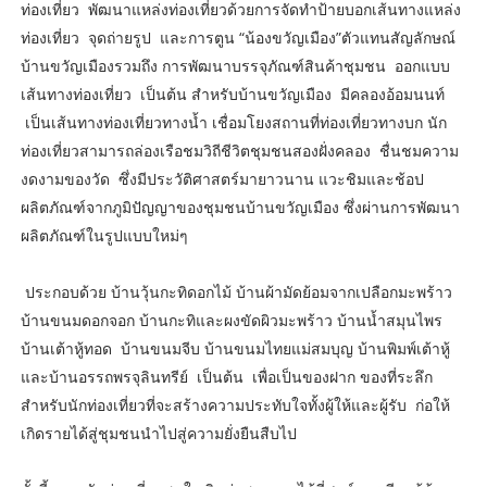
ท่องเที่ยว พัฒนาแหล่งท่องเที่ยวด้วยการจัดทำป้ายบอกเส้นทางแหล่ง
ท่องเที่ยว จุดถ่ายรูป และการตูน “น้องขวัญเมือง”ตัวแทนสัญลักษณ์
บ้านขวัญเมืองรวมถึง การพัฒนาบรรจุภัณฑ์สินค้าชุมชน ออกแบบ
เส้นทางท่องเที่ยว เป็นต้น สำหรับบ้านขวัญเมือง มีคลองอ้อมนนท์
เป็นเส้นทางท่องเที่ยวทางน้ำ เชื่อมโยงสถานที่ท่องเที่ยวทางบก นัก
ท่องเที่ยวสามารถล่องเรือชมวิถีชีวิตชุมชนสองฝั่งคลอง ชื่นชมความ
งดงามของวัด ซึ่งมีประวัติศาสตร์มายาวนาน แวะชิมและช้อป
ผลิตภัณฑ์จากภูมิปัญญาของชุมชนบ้านขวัญเมือง ซึ่งผ่านการพัฒนา
ผลิตภัณฑ์ในรูปแบบใหม่ๆ
ประกอบด้วย บ้านวุ้นกะทิดอกไม้ บ้านผ้ามัดย้อมจากเปลือกมะพร้าว
บ้านขนมดอกจอก บ้านกะทิและผงขัดผิวมะพร้าว บ้านน้ำสมุนไพร
บ้านเต้าหู้ทอด บ้านขนมจีบ บ้านขนมไทยแม่สมบุญ บ้านพิมพ์เต้าหู้
และบ้านอรรถพรจุลินทรีย์ เป็นต้น เพื่อเป็นของฝาก ของที่ระลึก
สำหรับนักท่องเที่ยวที่จะสร้างความประทับใจทั้งผู้ให้และผู้รับ ก่อให้
เกิดรายได้สู่ชุมชนนำไปสู่ความยั่งยืนสืบไป