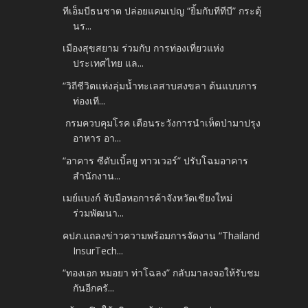
ทีเอ็มบีธนชาต ปล่อยแคมเปญ “ยิ้มกับทีทีบี” กระตุ้
นร...
เมืองสุขสยาม ร่วมกับ การท่องเที่ยวแห่ง
ประเทศไทย แล...
“วิถีชีวิตแห่งลุ่มน้ำทะเลสาบสงขลา ต้นแบบการ
ท่องเที...
กรมควบคุมโรค เตือนระวังการนำเห็ดป่ามาปรุง
อาหาร อา...
“อาคาร ซีดับเบิ้ลยู ทาวเวอร์” ปรับโฉมอาคาร
สำนักงาน...
เมย์แบงก์ จับมือหอการค้าจังหวัดเชียงใหม่
ร่วมพัฒนา...
คปภ.แถลงข่าวความพร้อมการจัดงาน “Thailand
InsurTech...
“ทองเอก หมอยา ท่าโฉลง” กลับมาลงจอให้รับชม
กันอีกครั...