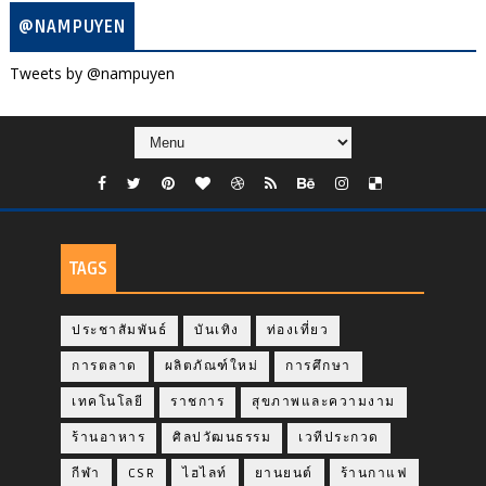
@NAMPUYEN
Tweets by @nampuyen
TAGS
ประชาสัมพันธ์
บันเทิง
ท่องเที่ยว
การตลาด
ผลิตภัณฑ์ใหม่
การศึกษา
เทคโนโลยี
ราชการ
สุขภาพและความงาม
ร้านอาหาร
ศิลปวัฒนธรรม
เวทีประกวด
กีฬา
CSR
ไฮไลท์
ยานยนต์
ร้านกาแฟ