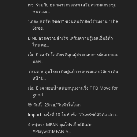
พช. ร่วมกับ ธนาคารกรุงเทพ เสริมความแกร่งชุม
ชนท่องเ...
“เดอะ สตรีท รัชดา” ชวนคนรักสัตว์ร่วมงาน “The
Stree...
LINE อวดความสำเร็จ เสริมความรู้เอสเอ็มอีทั่ว
ไทย ตอ...
เอ็ม บี เค รับโล่เกียรติคุณผู้ประกอบการต้นแบบลด
มลพ...
กรมควบคุมโรค เปิดศูนย์การอบรมและวิจัยฯ เดิน
หน้าปั...
เอ็ม บี เค มอบน้ำสนับสนุนงานวิ่ง TTB Move for
good...
🎯 วันนี้ 29ก.ย.​“วันหัวใจโลก
Impact ครั้งที่ 10 ในหัวข้อ “สินทรัพย์ดิจิทัล สถา...
4 หนุ่มวง MEAN ผุดโปรเจ็กต์พิเศษ
#PlaywithMEAN ช...