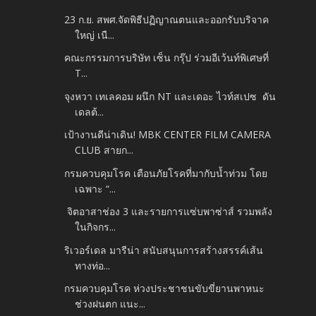
23 ก.ย. สพศ.จัดพิธีปฏิญาณตนและออกรับบริจาค
ใหญ่ เนื...
คณะกรรมการบริษัท เซ็น กรุ๊ป ร่วมอีเว้นท์พิเศษที่
T...
จุงหวา เทเลคอม ผนึก NT และเดอะ ไวท์สเปซ ดัน
เดลต้...
เป้างานดีน่าเดิน! MBK CENTER FILM CAMERA
CLUB สายก...
กรมควบคุมโรค เตือนภัยโรคที่มากับน้ำท่วม โดย
เฉพาะ “...
จิตอาสาช่อง 3 และรายการแซ่บพาซ่าส์ รวมพลัง
ในกิจกร...
ริเวอร์เดล มารีน่า สนับสนุนการสร้างสรรค์เส้น
ทางท่อ...
กรมควบคุมโรค ห่วงประชาชนขับขี่ยานพาหนะ
ช่วงฝนตก แนะ...