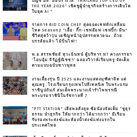
บัญชี มธ. มอบรางวัล “THAILAND TOP CEO OF
THE YEAR 2026” เชิดชูผู้นำธุรกิจสร้างการเติบโต
ในยุค AI ”
รายการ BID COIN CHEF สุดยอดเชฟหักเหลี่ยม
โหด Season2 “เอื้อ- กิ๊ก-เชฟอ๊อฟ-เชฟบิ๊ก-มีน”
ชีวิตสุดว้าวุ่น เผชิญหน้าอุปสรรคหายนะ..ถ้วย
บรรลัยแล้ว-ไม้ปั่นไฟ!!
พ.อ.สรรพชัยย์ หุวะนันทน์ ผู้บริหาร NT ควงภรรยา
‘โอบอุ้ม จิรัฏฐ์ณิชชา’ ฉลองวิวาห์เรียบหรู จัดเต็ม
ตามแบบฉบับชาวพุทธ
งานเลี้ยงรุ่น ปี 2525 และงานแสดงมุฑิตาจิต แด่
คุณครู โรงเรียนกรุงเทพโปลีเทคนิค ในพระบรม
ราชินูปถัมภ์ สมเด็จพระนางเจ้ารำไพพรรณี
พระบรมราชินีในรัชกาลที่ 7
“PTT STATION” เฮียพลสั่งลุย ซ้อน้องจัดเต็ม "ชูธุร
ธรรม นำธุรกิจ ให้มากกว่า ได้มากกว่า" มีเรือน
รับรองพระสงฆ์และห้องน้ำสงฆ์แห่งแรกใน
ประเทศไทย