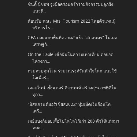
ซินดี้ บิชอพ จูงมือครอบครัวร่วมกิจกรรมปลูกฝัง
แนวคิ...
ต้อนรับ คณะ Mrs. Tourism 2022 โดยตัวแทนผู้
บริหารโร...
CEA ถอดแบบพื้นที่ความสำเร็จ “สกลนคร” โมเดล
เศรษฐกิ...
On the Table เชื่อมั่นในความเท่าเทียม ต่อยอด
โครงกา...
กรมควบคุมโรค ร่วมรณรงค์วันหัวใจโลก แนะใช้
ใจเพื่อรั...
เดอะไนน์ เซ็นเตอร์ ติวานนท์ สร้างสุขภาพที่ดีใน
ทุกว...
“มิสแกรนด์มอริเชียส2022” ทุ่มเม็ดเงินก้อนโต!
เตรี...
เมย์แบงก์มอบเสื้อโปโลโลโก้เก่า 200 ตัวให้แก่สมา
คมส...