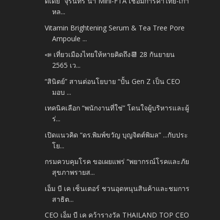
ดีเดย์ “จุรินทร์ นำ Mini-FTA เชื่อมการค้าไทย-เกา
หล...
Vitamin Brightening Serum & Tea Tree Pore
Ampoule ...
📣 เที่ยวเมืองไทยให้หายคิดถึง📆 28 กันยายน
2565 เว...
“สินิตย์” สานต่อนโยบาย “ปั้น Gen Z เป็น CEO
มอบ ...
เทคนิคเลือก “พนักงานที่ใช่” โดนใจผู้บริหารและผู้
ร่...
เปิดแนวคิด “ดร.พิมพ์ขวัญ บุญจิตต์พิมล” ...กับประ
โย...
กรมควบคุมโรค ขอเผยแพร่ “พยากรณ์โรคและภัย
สุขภาพรายส...
เอ็ม บี เค เซ็นเตอร์ ชวนอุดหนุนสินค้าและชมการ
สาธิต...
CEO เอ็ม บี เค คว้ารางวัล THAILAND TOP CEO