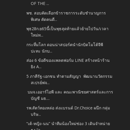
OF THE ...
พช. สอบคัดเลือกข้าราชการระดับชำนาญการ
พิเศษ คัดคนดี...
พุธ28ก.ย65นี้เป็นพุธสุดท้ายแล้วย้ายไปวัน/เวลา
ใหม่ท...
กระหึ่มโลก ดอนน่าสปอร์ตนำนักบิดโมโต้จีพี
ปะทะ นักบ...
ส่อง 6 ข้อดีของแพลตฟอร์ม LINE สร้างหน้าร้าน
ยิง A...
5 ภาคีรัฐ-เอกชน ทำตามสัญญา พัฒนานวัตกรรม
สเปรย์พ่จ...
บมจ.เออาร์ไอพี และ คณะพาณิชยศาสตร์และการ
บัญชี มธ....
รพ.สัตว์ทองหล่อ ส่งแบรนด์ Dr.Choice ผนึก กลุ่ม
บริษ...
“เต้-หญิง-นน” นำทีมน้องใหม่ช่อง 3 เดินจำหน่าย
ธง “ว...