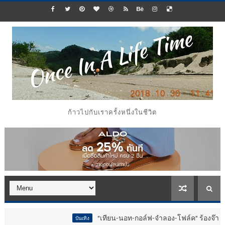
ก้าวไปกับเราครั้งหนึ่งในชีวิต
“เทียน-นอท-กอล์ฟ-จำลอง-โฟล์ค” ร้องจ๊าก!! อุปกรณ์ม่วนจ
บันเทิง