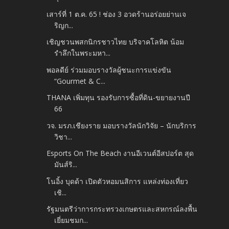
เสาร์ที่ 1 ต.ค. 65 ! ช่อง 3 อวดร้านอร่อยย่านเจ
ริญก...
เชิญชวนพสกนิกรชาวไทย บริจาคโลหิต น้อม
รำลึกในพระมหา...
พอลดีย์ ร่วมมอบรางวัลผู้ชนะการแข่งขัน
“Gourmet & C...
THANA เพิ่มทุน รองรับการซื้อที่ดิน-ขยายงานปี
66
วจ. มรภ.เชียงราย มอบรางวัลนักวิจัย – นักบริการ
วิชา...
Esports On The Beach งานอีเวนต์อีสปอร์ต สุด
มันส์ริ...
โนอิ้ง บุดด้า เปิดตัวหอมนสิการ แหล่งท่องเที่ยว
เชิ...
รัฐมนตรีว่าการกระทรวงเกษตรและสหกรณ์ลงพื้น
เยี่ยมชมก...