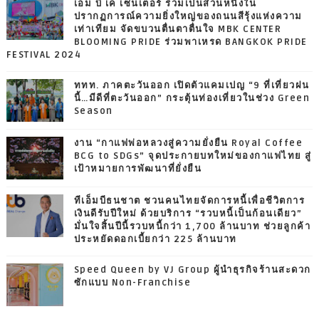
เอ็ม บี เค เซ็นเตอร์ ร่วมเป็นส่วนหนึ่งใน
ปรากฏการณ์ความยิ่งใหญ่ของถนนสีรุ้งแห่งความ
เท่าเทียม จัดขบวนตื่นตาตื่นใจ MBK CENTER
BLOOMING PRIDE ร่วมพาเหรด BANGKOK PRIDE
FESTIVAL 2024
ททท. ภาคตะวันออก เปิดตัวแคมเปญ “9 ที่เที่ยวฝน
นี้…มีดีที่ตะวันออก” กระตุ้นท่องเที่ยวในช่วง Green
Season
งาน “กาแฟพ่อหลวงสู่ความยั่งยืน Royal Coffee
BCG to SDGs” จุดประกายบทใหม่ของกาแฟไทย สู่
เป้าหมายการพัฒนาที่ยั่งยืน
ทีเอ็มบีธนชาต ชวนคนไทยจัดการหนี้เพื่อชีวิตการ
เงินดีรับปีใหม่ ด้วยบริการ “รวบหนี้เป็นก้อนเดียว”
มั่นใจสิ้นปีนี้รวบหนี้กว่า 1,700 ล้านบาท ช่วยลูกค้า
ประหยัดดอกเบี้ยกว่า 225 ล้านบาท
Speed Queen by VJ Group ผู้นำธุรกิจร้านสะดวก
ซักแบบ Non-Franchise