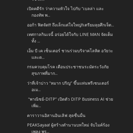
เปิดคดีรัก ว่าความหัวใจ ไปกับ “เบลล่า และ
กองทัพ พ...
ออก้า ฟิตจัด!!! ถึงเล็กแต่ใจใหญ่!!เตรียมลุยศึกเจ็ต...
เทศกาลกินเจนี้ อร่อยได้ใจกับ LINE MAN จัดเต็ม
ทั้ง ...
เอ็ม บี เค เซ็นเตอร์ ชวนร่วมบริจาคโลหิต อวัยวะ
และด...
กรมควบคุมโรค เตือนประชาชนระมัดระวังภัย
สุขภาพที่มาก...
ว่าที่เจ้าบ่าว “หมาก ปริญ” ขึ้นแท่นพรีเซนเตอร์
อเม...
“พาณิชย์-DITP” เปิดตัว DITP Business AI ช่วย
เพิ่ม...
คาราวานอิสานอินเลิฟ สุดชื่นมื่น
PEAKSayaa! ผู้สร้างตำนานบทใหม่ จับไมค์ร้อง
เพลง พร...