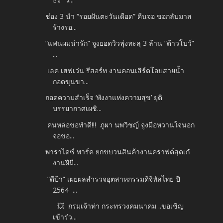
ช่อง 3 นำ “รอยฝันตะวันเดือด” คืนจอ ขอกลับมาส
ร้างรอ...
“แฟนผมน่ารัก” จูงยอดวิวพุ่งทะลุ 3 ล้าน “ต้าวโบว์”
...
เลค เฮฟเว่น รีสอร์ท งานคอนเสิร์ตโอบสายน้ำ
กอดขุนขา...
ถอดความสำเร็จ ‘พังงาแห่งความสุข’ ยุติ
บรรยากาศเผชิ...
คนหล่อขอทำดี!!! ภูผา นพวิชญ์ จูงมือหวานใจนอก
จอขอ...
พาราไดซ์ พาร์ค ยกขบวนสินค้างานคราฟต์สุดเก๋
งานฝีมื...
“ดีป้า” เผยผลสำรวจอุตสาหกรรมดิจิทัลไทย ปี
2564 ...
💥 กรมเจ้าท่า กระทรวงคมนาคม ..ขอเชิญ
เข้าร่ว...