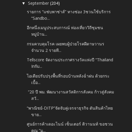
September
(204)
▼
รายการ “แซ่บพาซ่าส์” ทางช่อง 3ชวนใช้บริการ
“Sandbo...
อีกหนึ่งเมนูประสบการณ์ ท่องเที่ยววิถีชุมชน
หมู่บ้าน...
กรมควบคุมโรค เผยพบผู้ป่วยโรคฝีดาษวานร
จำนวน 2 รายที...
Tellscore จัดงานประกาศรางวัลแห่งปี “Thailand
Influ...
ไอเดียปรับปรุงพื้นที่รอบบ้านหลังฉ่ำฝน ด้วยกระ
เบื้อ...
“20 ปี พม. พัฒนางานสวัสดิการสังคม ก้าวสู่สังคม
สวั...
“พาณิชย์-DITP”จัดจับคู่เจรจาธุรกิจ ดันสินค้าไทย
ขาย...
ศูนย์การค้าเดอะไนน์ เซ็นเตอร์ ติวานนท์ ขอชวน
คุณ “ม...