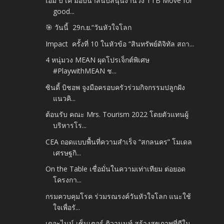
เอ็ม บี เค มอบน้ำสนับสนุนงานวิ่ง TTB Move for
good...
🎯 วันนี้ 29ก.ย.​“วันหัวใจโลก
Impact ครั้งที่ 10 ในหัวข้อ “สินทรัพย์ดิจิทัล สถา...
4 หนุ่มวง MEAN ผุดโปรเจ็กต์พิเศษ
#PlaywithMEAN ช...
ซินดี้ บิชอพ จูงมือครอบครัวร่วมกิจกรรมปลูกฝัง
แนวคิ...
ต้อนรับ คณะ Mrs. Tourism 2022 โดยตัวแทนผู้
บริหารโร...
CEA ถอดแบบพื้นที่ความสำเร็จ “สกลนคร” โมเดล
เศรษฐกิ...
On the Table เชื่อมั่นในความเท่าเทียม ต่อยอด
โครงกา...
กรมควบคุมโรค ร่วมรณรงค์วันหัวใจโลก แนะใช้
ใจเพื่อรั...
เดอะไนน์ เซ็นเตอร์ ติวานนท์ สร้างสุขภาพที่ดีใน