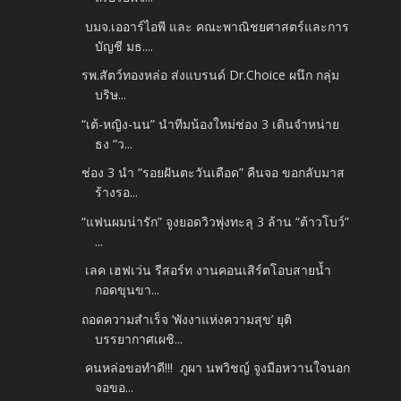
บมจ.เออาร์ไอพี และ คณะพาณิชยศาสตร์และการ
บัญชี มธ....
รพ.สัตว์ทองหล่อ ส่งแบรนด์ Dr.Choice ผนึก กลุ่ม
บริษ...
“เต้-หญิง-นน” นำทีมน้องใหม่ช่อง 3 เดินจำหน่าย
ธง “ว...
ช่อง 3 นำ “รอยฝันตะวันเดือด” คืนจอ ขอกลับมาส
ร้างรอ...
“แฟนผมน่ารัก” จูงยอดวิวพุ่งทะลุ 3 ล้าน “ต้าวโบว์”
...
เลค เฮฟเว่น รีสอร์ท งานคอนเสิร์ตโอบสายน้ำ
กอดขุนขา...
ถอดความสำเร็จ ‘พังงาแห่งความสุข’ ยุติ
บรรยากาศเผชิ...
คนหล่อขอทำดี!!! ภูผา นพวิชญ์ จูงมือหวานใจนอก
จอขอ...