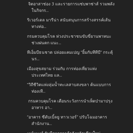
จิตอาสาช่อง 3 และรายการแซ่บพาซ่าส์ รวมพลัง
ในกิจกร...
ริเวอร์เดล มารีน่า สนับสนุนการสร้างสรรค์เส้น
ทางท่อ...
กรมควบคุมโรค ห่วงประชาชนขับขี่ยานพาหนะ
ช่วงฝนตก แนะ...
ทีเอ็มบีธนชาต ปล่อยแคมเปญ “ยิ้มกับทีทีบี” กระตุ้
นร...
เมืองสุขสยาม ร่วมกับ การท่องเที่ยวแห่ง
ประเทศไทย แล...
“วิถีชีวิตแห่งลุ่มน้ำทะเลสาบสงขลา ต้นแบบการ
ท่องเที...
กรมควบคุมโรค เตือนระวังการนำเห็ดป่ามาปรุง
อาหาร อา...
“อาคาร ซีดับเบิ้ลยู ทาวเวอร์” ปรับโฉมอาคาร
สำนักงาน...