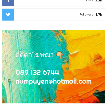
3.5k
Likes
1.7k
Followers