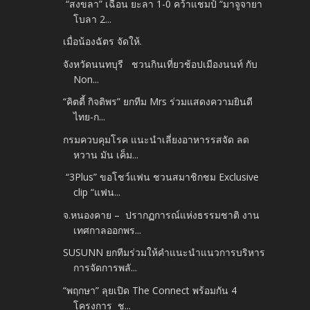
“สงขลา” เฉือน ยะลา 1-0 คว้าแชมป์ “มาจูจายา
โบลา 2...
เมื่อน้องฉัตร จัดให้.
จังหวัดนนทบุรี ชวนกินเที่ยวช้อปเมืองนนท์ กับ
Non...
“คิตตี้ กิจติพร” ยกทีม Mrs ร่วมแสดงความยินดี
ไทย-ก...
กรมควบคุมโรค แนะนำเลี่ยงอาหารรสจัด ลด
หวาน มัน เค็ม...
“3Plus” ขอโชว์แฟน ชวนสมาชิกชม Exclusive
clip “แฟน...
จ.หนองคาย – ปรากฏการณ์แห่งธรรมชาติ งาน
เทศกาลออกพร...
SUSUNN ยกทีมร่วมให้คำแนะนำแนวการบริหาร
การจัดการพลั...
“พฤกษา” ลุยเปิด The Connect พร้อมกัน 4
โครงการ ช...