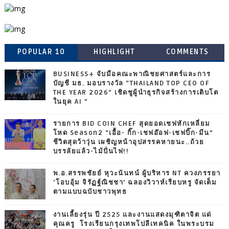
POPULAR 10
HIGHLIGHT
COMMENTS
BUSINESS+ จับมือคณะพาณิชยศาสตร์และการ
บัญชี มธ. มอบรางวัล “THAILAND TOP CEO OF
THE YEAR 2026” เชิดชูผู้นำธุรกิจสร้างการเติบโต
ในยุค AI ”
รายการ BID COIN CHEF สุดยอดเชฟหักเหลี่ยม
โหด Season2 “เอื้อ- กิ๊ก-เชฟอ๊อฟ-เชฟบิ๊ก-มีน”
ชีวิตสุดว้าวุ่น เผชิญหน้าอุปสรรคหายนะ..ถ้วย
บรรลัยแล้ว-ไม้ปั่นไฟ!!
พ.อ.สรรพชัยย์ หุวะนันทน์ ผู้บริหาร NT ควงภรรยา
‘โอบอุ้ม จิรัฏฐ์ณิชชา’ ฉลองวิวาห์เรียบหรู จัดเต็ม
ตามแบบฉบับชาวพุทธ
งานเลี้ยงรุ่น ปี 2525 และงานแสดงมุฑิตาจิต แด่
คุณครู โรงเรียนกรุงเทพโปลีเทคนิค ในพระบรม