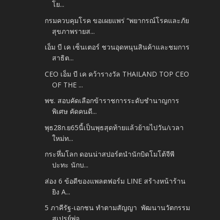
โย...
กรมควบคุมโรค ขอเผยแพร่ “พยากรณ์โรคและภัย
สุขภาพรายส...
เอ็ม บี เค เซ็นเตอร์ ชวนอุดหนุนสินค้าและชมการ
สาธิต...
CEO เอ็ม บี เค คว้ารางวัล THAILAND TOP CEO
OF THE ...
พช. สอบคัดเลือกข้าราชการระดับชำนาญการ
พิเศษ คัดคนดี...
พุธ28ก.ย65นี้เป็นพุธสุดท้ายแล้วย้ายไปวัน/เวลา
ใหม่ท...
กระหึ่มโลก ดอนน่าสปอร์ตนำนักบิดโมโต้จีพี
ปะทะ นักบ...
ส่อง 6 ข้อดีของแพลตฟอร์ม LINE สร้างหน้าร้าน
ยิง A...
5 ภาคีรัฐ-เอกชน ทำตามสัญญา พัฒนานวัตกรรม
สเปรย์พ่จ...