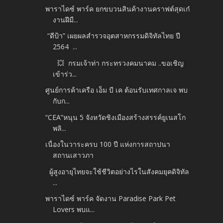
พาราไดซ์ พาร์ค ยกขบวนสินค้างานคราฟต์สุดเก๋
งานฝีมื...
“ดีป้า” เผยผลสำรวจอุตสาหกรรมดิจิทัลไทย ปี
2564 ...
💥 กรมเจ้าท่า กระทรวงคมนาคม ..ขอเชิญ
เข้าร่ว...
ศูนย์การค้าเครือ เอ็ม บี เค ต้อนรับเทศกาลเจ พบ
กับก...
“CEA”หนุน 5 จังหวัดชิงเมืองสร้างสรรค์ยูเนสโก
พลิ...
เนื่องในวาระครบ 100 ปี แห่งการสถาปนา
สถานเสาวภา
ผู้สูงอายุไทยจะใช้ชีวิตอย่างไรในสังคมยุคดิจิทัล
...
พาราไดซ์ พาร์ค จัดงาน Paradise Park Pet
Lovers พบแ...