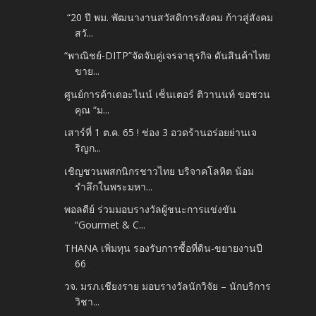
“20 ปี พม. พัฒนางานสวัสดิการสังคม ก้าวสู่สังคม
สวั...
“พาณิชย์-DITP”จัดจับคู่เจรจาธุรกิจ ดันสินค้าไทย
ขาย...
ศูนย์การค้าเดอะไนน์ เซ็นเตอร์ ติวานนท์ ขอชวน
คุณ “ม...
เสาร์ที่ 1 ต.ค. 65 ! ช่อง 3 อวดร้านอร่อยย่านเจ
ริญก...
เชิญชวนพสกนิกรชาวไทย บริจาคโลหิต น้อม
รำลึกในพระมหา...
พอลดีย์ ร่วมมอบรางวัลผู้ชนะการแข่งขัน
“Gourmet & C...
THANA เพิ่มทุน รองรับการซื้อที่ดิน-ขยายงานปี
66
วจ. มรภ.เชียงราย มอบรางวัลนักวิจัย – นักบริการ
วิชา...