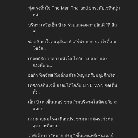
พุ่งแรงทิ่มใจ The Man Thailand ยกระดับเวทีหนุ่ม
หล่...
บริหารเครือเอ็ม บี เค ร่วมแสดงความยินดี “ที ลีส
ซิ่...
ช่อง 3 พาใจคนดูลั้นลา! เสิร์ฟรายการวาไรตี้เกม
โชว์ส...
เปิดคดีรัก ว่าความหัวใจ ไปกับ “เบลล่า และ
กองทัพ พ...
ออก้า ฟิตจัด!!! ถึงเล็กแต่ใจใหญ่!!เตรียมลุยศึกเจ็ต...
เทศกาลกินเจนี้ อร่อยได้ใจกับ LINE MAN จัดเต็ม
ทั้ง ...
เอ็ม บี เค เซ็นเตอร์ ชวนร่วมบริจาคโลหิต อวัยวะ
และด...
กรมควบคุมโรค เตือนประชาชนระมัดระวังภัย
สุขภาพที่มาก...
ว่าที่เจ้าบ่าว “หมาก ปริญ” ขึ้นแท่นพรีเซนเตอร์