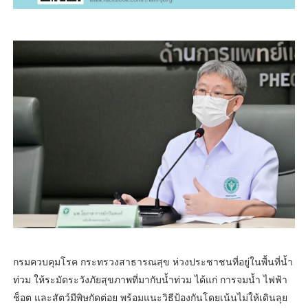
กรมควบคุมโรค กระทรวงสาธารณสุข ห่วงประชาชนที่อยู่ในพื้นที่น้ำ
ท่วม ให้ระมัดระวังภัยสุขภาพที่มากับน้ำท่วม ได้แก่ การจมน้ำ ไฟฟ้า
ช็อต และสัตว์มีพิษกัดต่อย พร้อมแนะวิธีป้องกันโดยเน้นไม่ให้เดินลุย