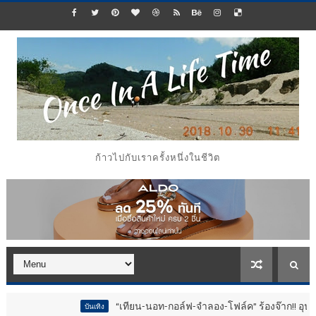
ก้าวไปกับเราครั้งหนึ่งในชีวิต
“เทียน-นอท-กอล์ฟ-จำลอง-โฟล์ค” ร้องจ๊าก!! อุปกรณ์ม่วนจอยง
บันเทิง