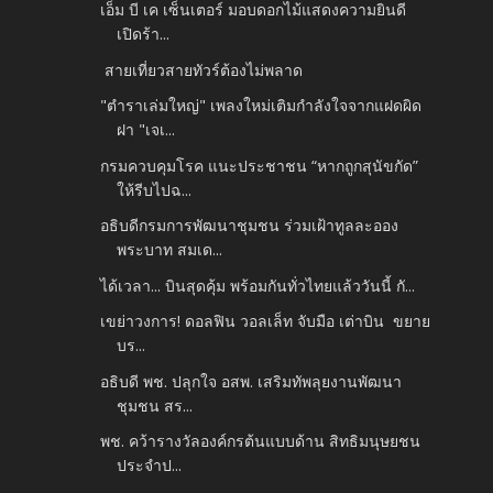
เอ็ม บี เค เซ็นเตอร์ มอบดอกไม้แสดงความยินดี
เปิดร้า...
สายเที่ยวสายทัวร์ต้องไม่พลาด
"ตำราเล่มใหญ่" เพลงใหม่เติมกำลังใจจากแฝดผิด
ฝา "เจเ...
กรมควบคุมโรค แนะประชาชน “หากถูกสุนัขกัด”
ให้รีบไปฉ...
อธิบดีกรมการพัฒนาชุมชน ร่วมเฝ้าทูลละออง
พระบาท สมเด...
ได้เวลา... บินสุดคุ้ม พร้อมกันทั่วไทยแล้ววันนี้ กั...
เขย่าวงการ! ดอลฟิน วอลเล็ท จับมือ เต่าบิน ขยาย
บร...
อธิบดี พช. ปลุกใจ อสพ. เสริมทัพลุยงานพัฒนา
ชุมชน สร...
พช. คว้ารางวัลองค์กรต้นแบบด้าน สิทธิมนุษยชน
ประจำป...