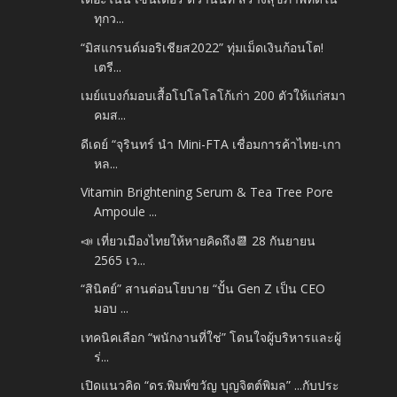
ทุกว...
“มิสแกรนด์มอริเชียส2022” ทุ่มเม็ดเงินก้อนโต!
เตรี...
เมย์แบงก์มอบเสื้อโปโลโลโก้เก่า 200 ตัวให้แก่สมา
คมส...
ดีเดย์ “จุรินทร์ นำ Mini-FTA เชื่อมการค้าไทย-เกา
หล...
Vitamin Brightening Serum & Tea Tree Pore
Ampoule ...
📣 เที่ยวเมืองไทยให้หายคิดถึง📆 28 กันยายน
2565 เว...
“สินิตย์” สานต่อนโยบาย “ปั้น Gen Z เป็น CEO
มอบ ...
เทคนิคเลือก “พนักงานที่ใช่” โดนใจผู้บริหารและผู้
ร่...
เปิดแนวคิด “ดร.พิมพ์ขวัญ บุญจิตต์พิมล” ...กับประ