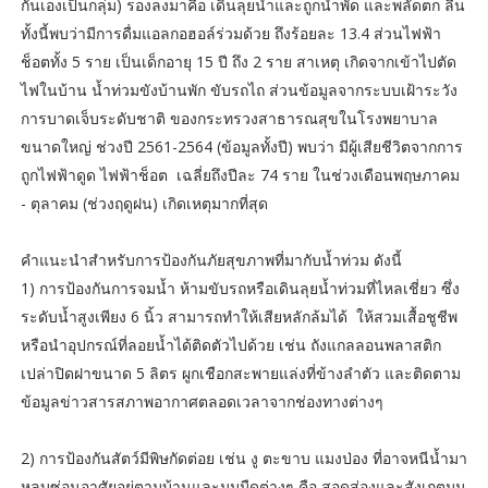
กันเองเป็นกลุ่ม) รองลงมาคือ เดินลุยน้ำและถูกน้ำพัด และพลัดตก ลื่น
ทั้งนี้พบว่ามีการดื่มแอลกอฮอล์ร่วมด้วย ถึงร้อยละ 13.4 ส่วนไฟฟ้า
ช็อตทั้ง 5 ราย เป็นเด็กอายุ 15 ปี ถึง 2 ราย สาเหตุ เกิดจากเข้าไปตัด
ไฟในบ้าน น้ำท่วมขังบ้านพัก ขับรถไถ ส่วนข้อมูลจากระบบเฝ้าระวัง
การบาดเจ็บระดับชาติ ของกระทรวงสาธารณสุขในโรงพยาบาล
ขนาดใหญ่ ช่วงปี 2561-2564 (ข้อมูลทั้งปี) พบว่า มีผู้เสียชีวิตจากการ
ถูกไฟฟ้าดูด ไฟฟ้าช็อต เฉลี่ยถึงปีละ 74 ราย ในช่วงเดือนพฤษภาคม
- ตุลาคม (ช่วงฤดูฝน) เกิดเหตุมากที่สุด
คำแนะนำสำหรับการป้องกันภัยสุขภาพที่มากับน้ำท่วม ดังนี้
1) การป้องกันการจมน้ำ ห้ามขับรถหรือเดินลุยน้ำท่วมที่ไหลเชี่ยว ซึ่ง
ระดับน้ำสูงเพียง 6 นิ้ว สามารถทำให้เสียหลักล้มได้ ให้สวมเสื้อชูชีพ
หรือนำอุปกรณ์ที่ลอยน้ำได้ติดตัวไปด้วย เช่น ถังแกลลอนพลาสติก
เปล่าปิดฝาขนาด 5 ลิตร ผูกเชือกสะพายแล่งที่ข้างลำตัว และติดตาม
ข้อมูลข่าวสารสภาพอากาศตลอดเวลาจากช่องทางต่างๆ
2) การป้องกันสัตว์มีพิษกัดต่อย เช่น งู ตะขาบ แมงป่อง ที่อาจหนีน้ำมา
หลบซ่อนอาศัยอยู่ตามบ้านและมุมมืดต่างๆ คือ สอดส่องและสังเกตมุม