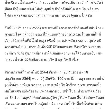
น้ำบริเวณน้ำไหลเชี่ยว สำรวจมุมอับของบ้านเป็นประจำ ป้องกันสัตว์
มีพิษเข้าไปหลบซ่อน ไม่เดินลุยน้ำเข้าใกล้ปลั๊กไฟ สายไฟ หรือเสา
ไฟฟ้า และติดตามข่าวสารจากหน่วยงานของรัฐอย่างใกล้ชิด
วันนี้ (23 กันยายน 2565) นายแพทย์โอภาส การย์กวินพงศ์ อธิบดีกรม
ควบคุมโรค กล่าวว่า ขณะนี้มีฝนตกหนักอย่างต่อเนื่องในหลายพื้นที่
ส่งผลให้บางพื้นที่มีน้ำท่วมสูง หรือน้ำท่วมฉับพลัน กรมควบคุมโรคมี
ความห่วงใยประชาชนในพื้นที่ที่ได้รับผลกระทบ จึงขอให้ประชาชน
ระมัดระวังภัยสุขภาพที่อาจทำให้เกิดอันตรายและได้รับบาดเจ็บ เช่น
การจมน้ำ สัตว์มีพิษกัดต่อย และไฟฟ้าดูด ไฟฟ้าช็อต
สถานการณ์น้ำท่วมในปี 2564 ที่ผ่านมา (23 กันยายน - 18
พฤศจิกายน 2564) พบว่ามีผู้เสียชีวิต 100 ราย มีสาเหตุจากการจมน้ำ/
ถูกน้ำพัดมากที่สุด 82 ราย รองลงมาคือ ไฟฟ้าช็อต 5 ราย การจมน้ำ
พบในเพศชายถึงร้อยละ 74 กลุ่มอายุ 60 ปีขึ้นไปจมน้ำมากที่สุด ร้อย
ละ 34.1 สาเหตุหลักที่พบในกลุ่มผู้ใหญ่ คือ พลัดตก ลื่น เรือล่ม/พลัดตก
เรือ ออกหาปลา ส่วนในกลุ่มเด็ก คือ การเล่นน้ำในพื้นที่น้ำท่วม (เล่น