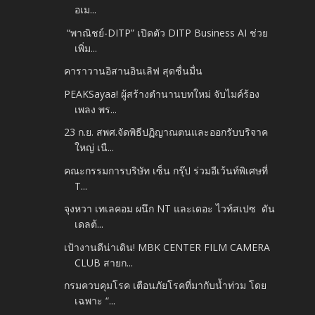
อเม...
“พาณิชย์-DITP” เปิดตัว DITP Business AI ช่วย
เพิ่ม...
คาราวานอิสานอินเลิฟ สุดชื่นมื่น
PEAKSayaa! ผู้สร้างตำนานบทใหม่ จับไมค์ร้อง
เพลง พร...
23 ก.ย. สพศ.จัดพิธีปฏิญาณตนและออกรับบริจาค
ใหญ่ เนื...
คณะกรรมการบริษัท เซ็น กรุ๊ป ร่วมอีเว้นท์พิเศษที่
T...
จุงหวา เทเลคอม ผนึก NT และเดอะ ไวท์สเปซ ดัน
เดลต้...
เป้างานดีน่าเดิน! MBK CENTER FILM CAMERA
CLUB สายก...
กรมควบคุมโรค เตือนภัยโรคที่มากับน้ำท่วม โดย
เฉพาะ “...