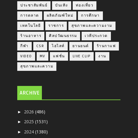
ประชาสัมพันธ์
บันเทิง
ท่องเที่ยว
การตลาด
ผลิตภัณฑ์ใหม่
การศึกษา
เทคโนโลยี
ราชการ
สุขภาพและความงาม
ร้านอาหาร
ศิลปวัฒนธรรม
เวทีประกวด
กีฬา
CSR
ไฮไลท์
ยานยนต์
ร้านกาแฟ
VIDEO
MV
แฟชั่น
LIVE CLIP
งาน
สุขภาพและความ
ARCHIVE
2026
(486)
►
2025
(1531)
►
2024
(1380)
►