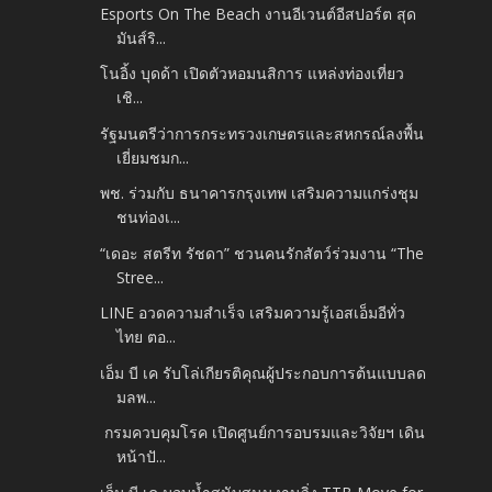
Esports On The Beach งานอีเวนต์อีสปอร์ต สุด
มันส์ริ...
โนอิ้ง บุดด้า เปิดตัวหอมนสิการ แหล่งท่องเที่ยว
เชิ...
รัฐมนตรีว่าการกระทรวงเกษตรและสหกรณ์ลงพื้น
เยี่ยมชมก...
พช. ร่วมกับ ธนาคารกรุงเทพ เสริมความแกร่งชุม
ชนท่องเ...
“เดอะ สตรีท รัชดา” ชวนคนรักสัตว์ร่วมงาน “The
Stree...
LINE อวดความสำเร็จ เสริมความรู้เอสเอ็มอีทั่ว
ไทย ตอ...
เอ็ม บี เค รับโล่เกียรติคุณผู้ประกอบการต้นแบบลด
มลพ...
กรมควบคุมโรค เปิดศูนย์การอบรมและวิจัยฯ เดิน
หน้าปั...