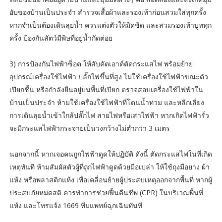
อับของบ้านเป็นประจำ สำรวจเสื้อผ้าและรองเท้าก่อนสวมใส่ทุกครั้ง
หากจำเป็นต้องเดินลุยน้ำ ควรแต่งตัวให้มิดชิด และสวมรองเท้าบูททุก
ครั้ง ป้องกันสัตว์มีพิษที่อยู่น้ำกัดต่อย
3) การป้องกันไฟฟ้าซ็อต ให้สับคัตเอาต์ตัดกระแสไฟ พร้อมย้าย
อุปกรณ์เครื่องใช้ไฟฟ้า ปลั๊กไฟขึ้นที่สูง ไม่ใช้เครื่องใช้ไฟฟ้าขณะตัว
เปียกชื้น หรือกำลังยืนอยู่บนพื้นที่เปียก ตรวจสอบเครื่องใช้ไฟฟ้าใน
บ้านเป็นประจำ ห้ามใช้เครื่องใช้ไฟฟ้าที่โดนน้ำท่วม และหลีกเลี่ยง
การเดินลุยน้ำเข้าใกล้ปลั๊กไฟ สายไฟหรือเสาไฟฟ้า หากเกิดไฟฟ้ารั่ว
จะมีกระแสไฟฟ้ากระจายเป็นวงกว้างไม่ต่ำกว่า 3 เมตร
นอกจากนี้ หากเจอคนถูกไฟฟ้าดูดให้ปฏิบัติ ดังนี้ ตัดกระแสไฟในที่เกิด
เหตุทันที ห้ามสัมผัสตัวผู้ที่ถูกไฟฟ้าดูดด้วยมือเปล่า ให้ใช้ถุงมือยาง ผ้า
แห้ง หรือพลาสติกแห้ง เพื่อเคลื่อนย้ายผู้ประสบเหตุออกจากพื้นที่ หากผู้
ประสบภัยหมดสติ ควรทำการช่วยฟื้นคืนชีพ (CPR) ในบริเวณพื้นที่
แห้ง และโทรแจ้ง 1669 ทีมแพทย์ฉุกเฉินทันที