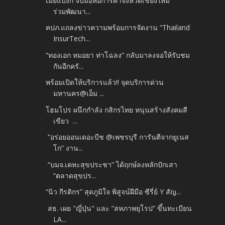
เมย์แบงก์ จับมือหอการค้าจังหวัดเชียงใหม่
ร่วมพัฒนา...
คปภ.แถลงข่าวความพร้อมการจัดงาน “Thailand
InsurTech...
“ทองเอก หมอยา ท่าโฉลง” กลับมาลงจอให้รับชม
กันอีกครั...
พร้อมเปิดให้บริการแล้ว!! จุดบริการด่วน
มหานคร@เอ็ม ...
โฮมโปร ผนึกกำลัง กสิกรไทย หนุนสร้างสังคมสี
เขียว ...
“อร่อยออนเดอะบีช @เพชรบุรี การันตีจากยูเนส
โก” งาน...
“บมจ.เคหะสุขประชา” ได้ฤกษ์ลงหลักปักเสา
“ตลาดสุขปร...
“นิว กีรติกร” สุดภูมิใจ พิสูจน์ฝีมือ ซีรี่ย์ Y สัญ...
สธ. เผย "ญี่ปุ่น" และ ”สหภาพยุโรป” ขึ้นทะเบียน
LA...