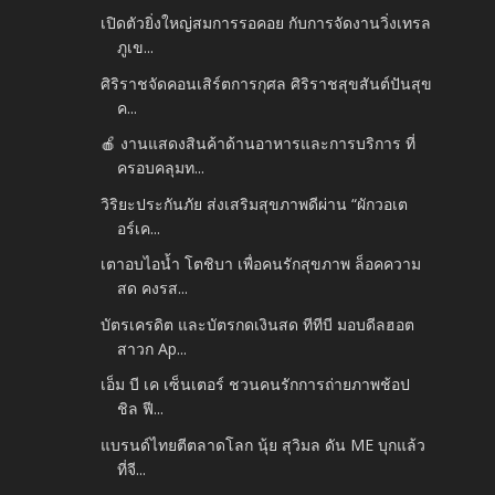
เปิดตัวยิ่งใหญ่สมการรอคอย กับการจัดงานวิ่งเทรล
ภูเข...
ศิริราชจัดคอนเสิร์ตการกุศล ศิริราชสุขสันต์ปันสุข
ค...
🍎 งานแสดงสินค้าด้านอาหารและการบริการ ที่
ครอบคลุมท...
วิริยะประกันภัย ส่งเสริมสุขภาพดีผ่าน “ผักวอเต
อร์เค...
เตาอบไอน้ำ โตชิบา เพื่อคนรักสุขภาพ ล็อคความ
สด คงรส...
บัตรเครดิต และบัตรกดเงินสด ทีทีบี มอบดีลฮอต
สาวก Ap...
เอ็ม บี เค เซ็นเตอร์ ชวนคนรักการถ่ายภาพช้อป
ชิล ฟี...
แบรนด์ไทยตีตลาดโลก นุ้ย สุวิมล ดัน ME บุกแล้ว
ที่จี...