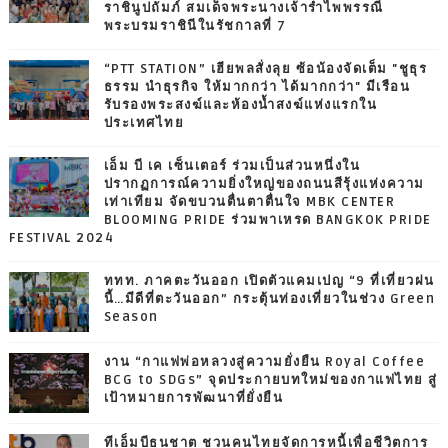
ราชินูปถัมภ์ สมเด็จพระนางเจ้ารำไพพรรณี
พระบรมราชินีในรัชกาลที่ 7
“PTT STATION” เฮียพลสั่งลุย ซ้อน้องจัดเต็ม "ชูธุร
ธรรม นำธุรกิจ ให้มากกว่า ได้มากกว่า" มีเรือน
รับรองพระสงฆ์และห้องน้ำสงฆ์แห่งแรกใน
ประเทศไทย
เอ็ม บี เค เซ็นเตอร์ ร่วมเป็นส่วนหนึ่งใน
ปรากฏการณ์ความยิ่งใหญ่ของถนนสีรุ้งแห่งความ
เท่าเทียม จัดขบวนตื่นตาตื่นใจ MBK CENTER
BLOOMING PRIDE ร่วมพาเหรด BANGKOK PRIDE
FESTIVAL 2024
ททท. ภาคตะวันออก เปิดตัวแคมเปญ “9 ที่เที่ยวฝน
นี้…มีดีที่ตะวันออก” กระตุ้นท่องเที่ยวในช่วง Green
Season
งาน “กาแฟพ่อหลวงสู่ความยั่งยืน Royal Coffee
BCG to SDGs” จุดประกายบทใหม่ของกาแฟไทย สู่
เป้าหมายการพัฒนาที่ยั่งยืน
ทีเอ็มบีธนชาต ชวนคนไทยจัดการหนี้เพื่อชีวิตการ