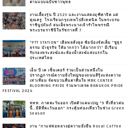
ตามแบบฉบับชาวพุทธ
งานเลี้ยงรุ่น ปี 2525 และงานแสดงมุฑิตาจิต แด่
คุณครู โรงเรียนกรุงเทพโปลีเทคนิค ในพระบรม
ราชินูปถัมภ์ สมเด็จพระนางเจ้ารำไพพรรณี
พระบรมราชินีในรัชกาลที่ 7
“PTT STATION” เฮียพลสั่งลุย ซ้อน้องจัดเต็ม "ชูธุร
ธรรม นำธุรกิจ ให้มากกว่า ได้มากกว่า" มีเรือน
รับรองพระสงฆ์และห้องน้ำสงฆ์แห่งแรกใน
ประเทศไทย
เอ็ม บี เค เซ็นเตอร์ ร่วมเป็นส่วนหนึ่งใน
ปรากฏการณ์ความยิ่งใหญ่ของถนนสีรุ้งแห่งความ
เท่าเทียม จัดขบวนตื่นตาตื่นใจ MBK CENTER
BLOOMING PRIDE ร่วมพาเหรด BANGKOK PRIDE
FESTIVAL 2024
ททท. ภาคตะวันออก เปิดตัวแคมเปญ “9 ที่เที่ยวฝน
นี้…มีดีที่ตะวันออก” กระตุ้นท่องเที่ยวในช่วง Green
Season
งาน “กาแฟพ่อหลวงสู่ความยั่งยืน Royal Coffee