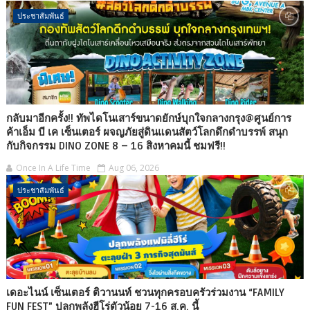
ประชาสัมพันธ์
กลับมาอีกครั้ง!! ทัพไดโนเสาร์ขนาดยักษ์บุกใจกลางกรุง@ศูนย์การ
ค้าเอ็ม บี เค เซ็นเตอร์ ผจญภัยสู่ดินแดนสัตว์โลกดึกดำบรรพ์ สนุก
กับกิจกรรม DINO ZONE 8 – 16 สิงหาคมนี้ ชมฟรี!!
Once In A Life Time
Aug 06, 2026
ประชาสัมพันธ์
เดอะไนน์ เซ็นเตอร์ ติวานนท์ ชวนทุกครอบครัวร่วมงาน “FAMILY
FUN FEST” ปลุกพลังฮีโร่ตัวน้อย 7-16 ส.ค. นี้