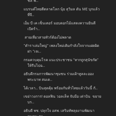
ชิล ฟี...
แบรนด์ไทยตีตลาดโลก นุ้ย สุวิมล ดัน ME บุกแล้ว
ที่จี...
เอ็ม บี เค เซ็นเตอร์ มอบดอกไม้แสดงความยินดี
เปิดร้า...
สายเที่ยวสายทัวร์ต้องไม่พลาด
"ตำราเล่มใหญ่" เพลงใหม่เติมกำลังใจจากแฝดผิด
ฝา "เจเ...
กรมควบคุมโรค แนะประชาชน “หากถูกสุนัขกัด”
ให้รีบไปฉ...
อธิบดีกรมการพัฒนาชุมชน ร่วมเฝ้าทูลละออง
พระบาท สมเด...
ได้เวลา... บินสุดคุ้ม พร้อมกันทั่วไทยแล้ววันนี้ กั...
เขย่าวงการ! ดอลฟิน วอลเล็ท จับมือ เต่าบิน ขยาย
บร...
อธิบดี พช. ปลุกใจ อสพ. เสริมทัพลุยงานพัฒนา