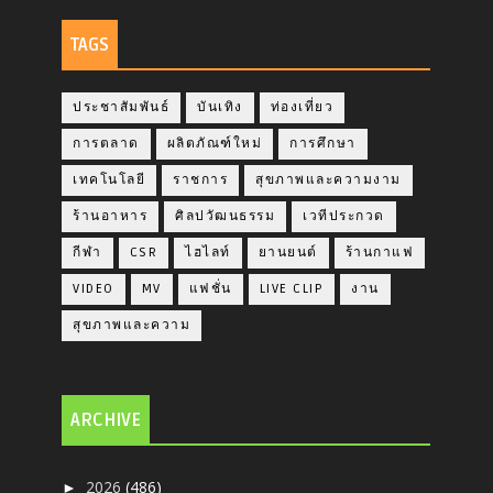
TAGS
ประชาสัมพันธ์
บันเทิง
ท่องเที่ยว
การตลาด
ผลิตภัณฑ์ใหม่
การศึกษา
เทคโนโลยี
ราชการ
สุขภาพและความงาม
ร้านอาหาร
ศิลปวัฒนธรรม
เวทีประกวด
กีฬา
CSR
ไฮไลท์
ยานยนต์
ร้านกาแฟ
VIDEO
MV
แฟชั่น
LIVE CLIP
งาน
สุขภาพและความ
ARCHIVE
2026
(486)
►