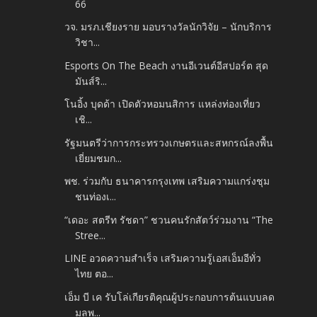
66
วจ. มรภ.เชียงราย มอบรางวัลนักวิจัย – นักบริการ
วิชา...
Esports On The Beach งานอีเวนต์อีสปอร์ต สุด
มันส์ริ...
โนอิ้ง บุดด้า เปิดตัวหอมนสิการ แหล่งท่องเที่ยว
เชิ...
รัฐมนตรีว่าการกระทรวงเกษตรและสหกรณ์ลงพื้น
เยี่ยมชมก...
พช. ร่วมกับ ธนาคารกรุงเทพ เสริมความแกร่งชุม
ชนท่องเ...
“เดอะ สตรีท รัชดา” ชวนคนรักสัตว์ร่วมงาน “The
Stree...
LINE อวดความสำเร็จ เสริมความรู้เอสเอ็มอีทั่ว
ไทย ตอ...
เอ็ม บี เค รับโล่เกียรติคุณผู้ประกอบการต้นแบบลด
มลพ...