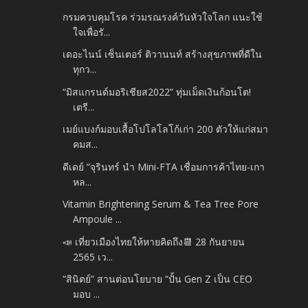
กรมควบคุมโรค ร่วมรณรงค์วันหัวใจโลก แนะใช้
ใจเพื่อรั...
เดอะไนน์ เซ็นเตอร์ ติวานนท์ สร้างสุขภาพที่ดีใน
ทุกว...
“มิสแกรนด์มอริเชียส2022” ทุ่มเม็ดเงินก้อนโต!
เตรี...
เมย์แบงก์มอบเสื้อโปโลโลโก้เก่า 200 ตัวให้แก่สมา
คมส...
ดีเดย์ “จุรินทร์ นำ Mini-FTA เชื่อมการค้าไทย-เกา
หล...
Vitamin Brightening Serum & Tea Tree Pore
Ampoule ...
📣 เที่ยวเมืองไทยให้หายคิดถึง📆 28 กันยายน
2565 เว...
“สินิตย์” สานต่อนโยบาย “ปั้น Gen Z เป็น CEO
มอบ ...