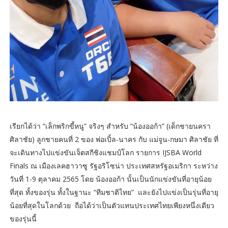
เรียกได้ว่า “เล็กพริกขี้หนู” จริงๆ สำหรับ “น้องออก้า” (เด็กชายนครา
ศิลาชัย) ลูกชายคนที่ 2 ของ พ่อเปิ้ล-นาคร กับ แม่จูน-กษมา ศิลาชัย ที่
จะเดินทางไปแข่งขันเจ็ตสกีชิงแชมป์โลก รายการ IJSBA World
Finals ณ เมืองเลคฮาวาซู รัฐอริโซน่า ประเทศสหรัฐอเมริกา ระหว่าง
วันที่ 1-9 ตุลาคม 2565 โดย น้องออก้า นั้นเป็นนักแข่งขันที่อายุน้อย
ที่สุด ทั้งของรุ่น ทั้งในฐานะ “ทีมชาติไทย” และยังไปแข่งเป็นรุ่นที่อายุ
น้อยที่สุดในโลกด้วย ถือได้ว่าเป็นตัวแทนประเทศไทยเพียงหนึ่งเดียว
ของรุ่นนี้