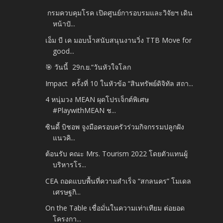
กรมควบคุมโรค เปิดศูนย์การอบรมและวิจัยฯ เดิน
หน้าปั...
เอ็ม บี เค มอบน้ำสนับสนุนงานวิ่ง TTB Move for
good...
🎯 วันนี้ 29ก.ย.​“วันหัวใจโลก
Impact ครั้งที่ 10 ในหัวข้อ “สินทรัพย์ดิจิทัล สถา...
4 หนุ่มวง MEAN ผุดโปรเจ็กต์พิเศษ
#PlaywithMEAN ช...
ซินดี้ บิชอพ จูงมือครอบครัวร่วมกิจกรรมปลูกฝัง
แนวคิ...
ต้อนรับ คณะ Mrs. Tourism 2022 โดยตัวแทนผู้
บริหารโร...
CEA ถอดแบบพื้นที่ความสำเร็จ “สกลนคร” โมเดล
เศรษฐกิ...
On the Table เชื่อมั่นในความเท่าเทียม ต่อยอด
โครงกา...