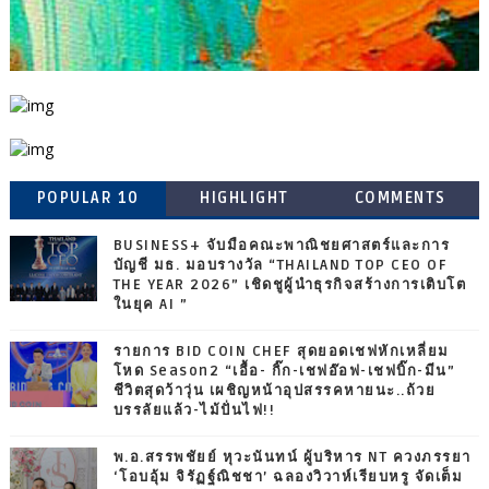
POPULAR 10
HIGHLIGHT
COMMENTS
BUSINESS+ จับมือคณะพาณิชยศาสตร์และการ
บัญชี มธ. มอบรางวัล “THAILAND TOP CEO OF
THE YEAR 2026” เชิดชูผู้นำธุรกิจสร้างการเติบโต
ในยุค AI ”
รายการ BID COIN CHEF สุดยอดเชฟหักเหลี่ยม
โหด Season2 “เอื้อ- กิ๊ก-เชฟอ๊อฟ-เชฟบิ๊ก-มีน”
ชีวิตสุดว้าวุ่น เผชิญหน้าอุปสรรคหายนะ..ถ้วย
บรรลัยแล้ว-ไม้ปั่นไฟ!!
พ.อ.สรรพชัยย์ หุวะนันทน์ ผู้บริหาร NT ควงภรรยา
‘โอบอุ้ม จิรัฏฐ์ณิชชา’ ฉลองวิวาห์เรียบหรู จัดเต็ม