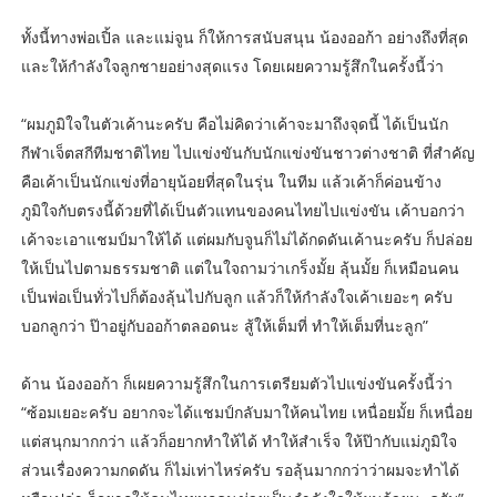
ทั้งนี้ทางพ่อเปิ้ล และแม่จูน ก็ให้การสนับสนุน น้องออก้า อย่างถึงที่สุด
และให้กำลังใจลูกชายอย่างสุดแรง โดยเผยความรู้สึกในครั้งนี้ว่า
“ผมภูมิใจในตัวเค้านะครับ คือไม่คิดว่าเค้าจะมาถึงจุดนี้ ได้เป็นนัก
กีฬาเจ็ตสกีทีมชาติไทย ไปแข่งขันกับนักแข่งขันชาวต่างชาติ ที่สำคัญ
คือเค้าเป็นนักแข่งที่อายุน้อยที่สุดในรุ่น ในทีม แล้วเค้าก็ค่อนข้าง
ภูมิใจกับตรงนี้ด้วยที่ได้เป็นตัวแทนของคนไทยไปแข่งขัน เค้าบอกว่า
เค้าจะเอาแชมป์มาให้ได้ แต่ผมกับจูนก็ไม่ได้กดดันเค้านะครับ ก็ปล่อย
ให้เป็นไปตามธรรมชาติ แต่ในใจถามว่าเกร็งมั้ย ลุ้นมั้ย ก็เหมือนคน
เป็นพ่อเป็นทั่วไปก็ต้องลุ้นไปกับลูก แล้วก็ให้กำลังใจเค้าเยอะๆ ครับ
บอกลูกว่า ป๊าอยู่กับออก้าตลอดนะ สู้ให้เต็มที่ ทำให้เต็มที่นะลูก”
ด้าน น้องออก้า ก็เผยความรู้สึกในการเตรียมตัวไปแข่งขันครั้งนี้ว่า
“ซ้อมเยอะครับ อยากจะได้แชมป์กลับมาให้คนไทย เหนื่อยมั้ย ก็เหนื่อย
แต่สนุกมากกว่า แล้วก็อยากทำให้ได้ ทำให้สำเร็จ ให้ป๊ากับแม่ภูมิใจ
ส่วนเรื่องความกดดัน ก็ไม่เท่าไหร่ครับ รอลุ้นมากกว่าว่าผมจะทำได้