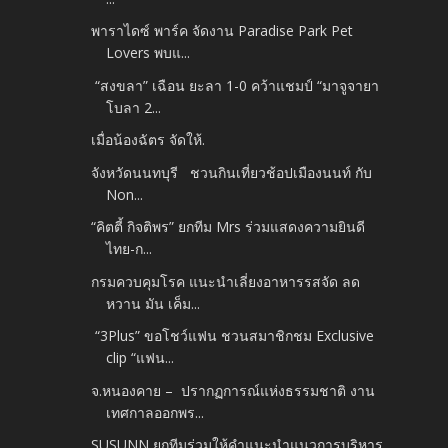
พาราไดซ์ พาร์ค จัดงาน Paradise Park Pet
Lovers พบแ...
“สงขลา” เฉือน ยะลา 1-0 คว้าแชมป์ “มาจูจายา
โบลา 2...
เมื่อน้องฉัตร จัดให้.
จังหวัดนนทบุรี ชวนกินเที่ยวช้อปเมืองนนท์ กับ
Non...
“คิตตี้ กิจติพร” ยกทีม Mrs ร่วมแสดงความยินดี
ไทย-ก...
กรมควบคุมโรค แนะนำเลี่ยงอาหารรสจัด ลด
หวาน มัน เค็ม...
“3Plus” ขอโชว์แฟน ชวนสมาชิกชม Exclusive
clip “แฟน...
จ.หนองคาย – ปรากฏการณ์แห่งธรรมชาติ งาน
เทศกาลออกพร...
SUSUNN ยกทีมร่วมให้คำแนะนำแนวการบริหาร