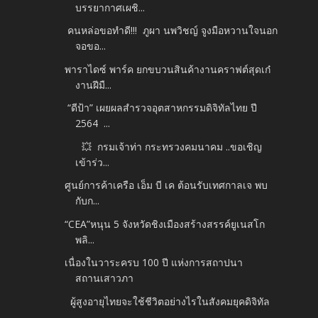
บรรยากาศเผชิ...
คนหล่อขอทำดี!!! ภูผา นพวิชญ์ จูงมือหวานใจนอก
จอขอ...
พาราไดซ์ พาร์ค ยกขบวนสินค้างานคราฟต์สุดเก๋
งานฝีมื...
“ดีป้า” เผยผลสำรวจอุตสาหกรรมดิจิทัลไทย ปี
2564 ...
💥 กรมเจ้าท่า กระทรวงคมนาคม ..ขอเชิญ
เข้าร่ว...
ศูนย์การค้าเครือ เอ็ม บี เค ต้อนรับเทศกาลเจ พบ
กับก...
“CEA”หนุน 5 จังหวัดชิงเมืองสร้างสรรค์ยูเนสโก
พลิ...
เนื่องในวาระครบ 100 ปี แห่งการสถาปนา
สถานเสาวภา
ผู้สูงอายุไทยจะใช้ชีวิตอย่างไรในสังคมยุคดิจิทัล
...