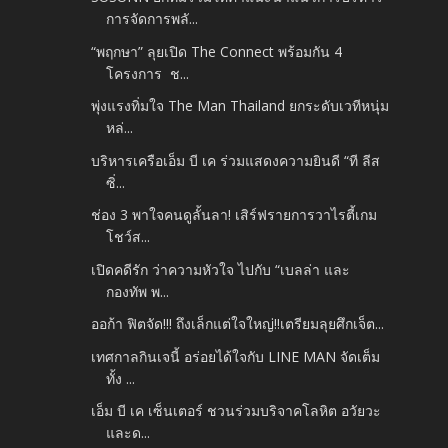
การจัดการพลั...
“พฤกษา” ลุยเปิด The Connect พร้อมกัน 4
โครงการ ช...
พุ่งแรงทิ่มใจ The Man Thailand ยกระดับเวทีหนุ่ม
หล่...
บริหารเครือเอ็ม บี เค ร่วมแสดงความยินดี “ที ลีส
ซิ่...
ช่อง 3 พาใจคนดูลั้นลา! เสิร์ฟรายการวาไรตี้เกม
โชว์ส...
เปิดคดีรัก ว่าความหัวใจ ไปกับ “เบลล่า และ
กองทัพ พ...
ออก้า ฟิตจัด!!! ถึงเล็กแต่ใจใหญ่!!เตรียมลุยศึกเจ็ต...
เทศกาลกินเจนี้ อร่อยได้ใจกับ LINE MAN จัดเต็ม
ทั้ง ...
เอ็ม บี เค เซ็นเตอร์ ชวนร่วมบริจาคโลหิต อวัยวะ
และด...