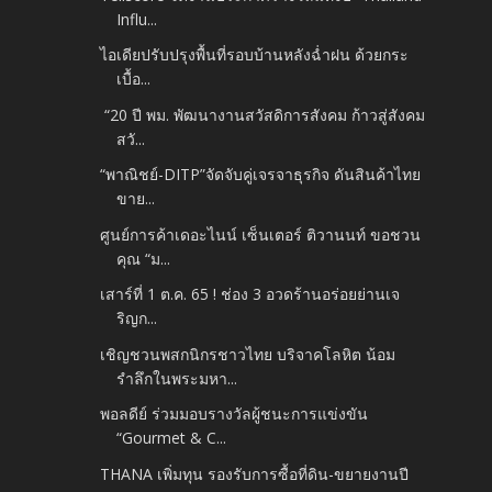
Influ...
ไอเดียปรับปรุงพื้นที่รอบบ้านหลังฉ่ำฝน ด้วยกระ
เบื้อ...
“20 ปี พม. พัฒนางานสวัสดิการสังคม ก้าวสู่สังคม
สวั...
“พาณิชย์-DITP”จัดจับคู่เจรจาธุรกิจ ดันสินค้าไทย
ขาย...
ศูนย์การค้าเดอะไนน์ เซ็นเตอร์ ติวานนท์ ขอชวน
คุณ “ม...
เสาร์ที่ 1 ต.ค. 65 ! ช่อง 3 อวดร้านอร่อยย่านเจ
ริญก...
เชิญชวนพสกนิกรชาวไทย บริจาคโลหิต น้อม
รำลึกในพระมหา...
พอลดีย์ ร่วมมอบรางวัลผู้ชนะการแข่งขัน
“Gourmet & C...
THANA เพิ่มทุน รองรับการซื้อที่ดิน-ขยายงานปี