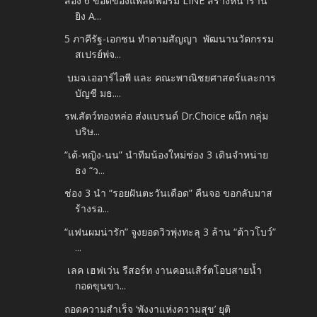
ส่อง 6 ข้อดีของแพลตฟอร์ม LINE สร้างหน้าร้าน
ยิง A...
5 ภาคีรัฐ-เอกชน ทำตามสัญญา พัฒนานวัตกรรม
สเปรย์พ่จ...
บมจ.เออาร์ไอพี และ คณะพาณิชยศาสตร์และการ
บัญชี มธ....
รพ.สัตว์ทองหล่อ ส่งแบรนด์ Dr.Choice ผนึก กลุ่ม
บริษ...
“เต้-หญิง-นน” นำทีมน้องใหม่ช่อง 3 เดินจำหน่าย
ธง “ว...
ช่อง 3 นำ “รอยฝันตะวันเดือด” คืนจอ ขอกลับมาส
ร้างรอ...
“แฟนผมน่ารัก” จูงยอดวิวพุ่งทะลุ 3 ล้าน “ต้าวโบว์”
...
เลค เฮฟเว่น รีสอร์ท งานคอนเสิร์ตโอบสายน้ำ
กอดขุนขา...
ถอดความสำเร็จ ‘พังงาแห่งความสุข’ ยุติ