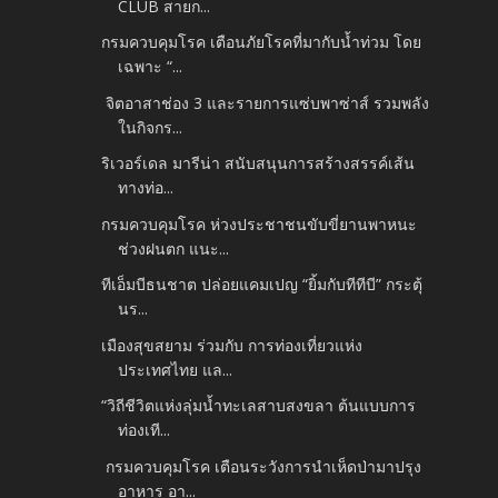
CLUB สายก...
กรมควบคุมโรค เตือนภัยโรคที่มากับน้ำท่วม โดย
เฉพาะ “...
จิตอาสาช่อง 3 และรายการแซ่บพาซ่าส์ รวมพลัง
ในกิจกร...
ริเวอร์เดล มารีน่า สนับสนุนการสร้างสรรค์เส้น
ทางท่อ...
กรมควบคุมโรค ห่วงประชาชนขับขี่ยานพาหนะ
ช่วงฝนตก แนะ...
ทีเอ็มบีธนชาต ปล่อยแคมเปญ “ยิ้มกับทีทีบี” กระตุ้
นร...
เมืองสุขสยาม ร่วมกับ การท่องเที่ยวแห่ง
ประเทศไทย แล...
“วิถีชีวิตแห่งลุ่มน้ำทะเลสาบสงขลา ต้นแบบการ
ท่องเที...
กรมควบคุมโรค เตือนระวังการนำเห็ดป่ามาปรุง
อาหาร อา...