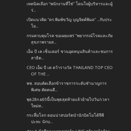
เทคนิคเลือก “พนักงานที่ใช่” โดนใจผู้บริหารและผู้
ร่...
เปิดแนวคิด “ดร.พิมพ์ขวัญ บุญจิตต์พิมล” ...กับประ
โย...
กรมควบคุมโรค ขอเผยแพร่ “พยากรณ์โรคและภัย
สุขภาพรายส...
เอ็ม บี เค เซ็นเตอร์ ชวนอุดหนุนสินค้าและชมการ
สาธิต...
CEO เอ็ม บี เค คว้ารางวัล THAILAND TOP CEO
OF THE ...
พช. สอบคัดเลือกข้าราชการระดับชำนาญการ
พิเศษ คัดคนดี...
พุธ28ก.ย65นี้เป็นพุธสุดท้ายแล้วย้ายไปวัน/เวลา
ใหม่ท...
กระหึ่มโลก ดอนน่าสปอร์ตนำนักบิดโมโต้จีพี
ปะทะ นักบ...