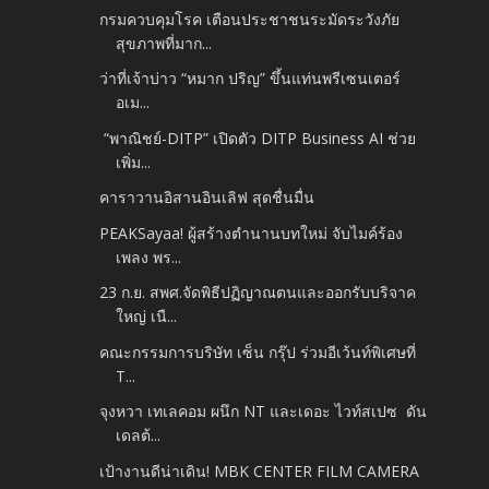
กรมควบคุมโรค เตือนประชาชนระมัดระวังภัย
สุขภาพที่มาก...
ว่าที่เจ้าบ่าว “หมาก ปริญ” ขึ้นแท่นพรีเซนเตอร์
อเม...
“พาณิชย์-DITP” เปิดตัว DITP Business AI ช่วย
เพิ่ม...
คาราวานอิสานอินเลิฟ สุดชื่นมื่น
PEAKSayaa! ผู้สร้างตำนานบทใหม่ จับไมค์ร้อง
เพลง พร...
23 ก.ย. สพศ.จัดพิธีปฏิญาณตนและออกรับบริจาค
ใหญ่ เนื...
คณะกรรมการบริษัท เซ็น กรุ๊ป ร่วมอีเว้นท์พิเศษที่
T...
จุงหวา เทเลคอม ผนึก NT และเดอะ ไวท์สเปซ ดัน
เดลต้...
เป้างานดีน่าเดิน! MBK CENTER FILM CAMERA