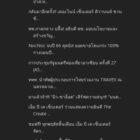
ปวส.ท...
กลับมาอีกครั้ง!! เดอะไนน์ เซ็นเตอร์ ติวานนท์ ชวน
ช้...
พช.ภาคกลาง ปลื้ม! อธิบดี พช. มอบนโยบายและ
สร้างขวัญ...
NocNoc จบปี 66 สุดปัง! ยอดขายโตแกร่ง 100%
กางแผนปี...
การประชุมรัฐมนตรีท่องเที่ยวอาเซียน ครั้งที่ 27
(AS...
ททท. นำทัพผู้ประกอบการไทยร่วมงาน TRAVEX ณ
นครหลวงเ...
มาแล้วจ้า!!! “มิว-ชาล็อต” เสิร์ฟความสนุก!! “มนต...
เอ็ม บี เค เซ็นเตอร์ ร่วมแสดงความยินดี The
Create ...
ชมฟรี! ทุกพฤหัสสิ้นเดือน เอ็ม บี เค เซ็นเตอร์
จัดก...