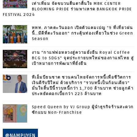
เท่าเทียม จัดขบวนตื่นตาตื่นใจ MBK CENTER
BLOOMING PRIDE ร่วมพาเหรด BANGKOK PRIDE
FESTIVAL 2024
ททท. ภาคตะวันออก เปิดตัวแคมเปญ “9 ที่เที่ยวฝน
นี้…มีดีที่ตะวันออก” กระตุ้นท่องเที่ยวในช่วง Green
Season
งาน “กาแฟพ่อหลวงสู่ความยั่งยืน Royal Coffee
BCG to SDGs” จุดประกายบทใหม่ของกาแฟไทย สู่
เป้าหมายการพัฒนาที่ยั่งยืน
ทีเอ็มบีธนชาต ชวนคนไทยจัดการหนี้เพื่อชีวิตการ
เงินดีรับปีใหม่ ด้วยบริการ “รวบหนี้เป็นก้อนเดียว”
มั่นใจสิ้นปีนี้รวบหนี้กว่า 1,700 ล้านบาท ช่วยลูกค้า
ประหยัดดอกเบี้ยกว่า 225 ล้านบาท
Speed Queen by VJ Group ผู้นำธุรกิจร้านสะดวก
ซักแบบ Non-Franchise
@NAMPUYEN