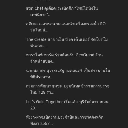
Iron Chef ดุเดือด!!ระเบิดศึก “ไฟน์ไดนิงใน
เทพนิยาย”...
สตีเบล เอลทรอน ขอแนะนำเครื่องกรองน้ำ RO
รุ่นใหม่ล่...
The Create สาขาเอ็ม บี เค เซ็นเตอร์ จัดโปรโม
ชันลดแ...
พาราไดซ์ พาร์ค ร่วมต้อนรับ GenGrand ร้าน
จำหน่ายของ...
นายพลากร สุวรรณรัฐ องคมนตรี เป็นประธานใน
พิธีประสาท...
กรมการพัฒนาชุมชน ปฐมนิเทศข้าราชการบรรจุ
ใหม่ 128 รา...
Let's Gold Together เริ่มแล้ว..บุรีรัมย์มาราธอน
20...
พังงา-ผวจ.เปิดงานประจำปีและกาชาดจังหวัด
พังงา 2567 ...