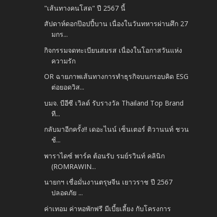
"เส้นทางคนโสด" ปี 2567 นี้
สัปดาห์ดอกป๊อปปี้บาน เนื่องในวันทหารผ่านศึก 27
มกร...
กิจกรรมจดทะเบียนสมรส เนื่องในโอกาสวันแห่ง
ความรัก
OR ฉายภาพเส้นทางการทำธุรกิจบนกรอบคิด ESG
ต่อยอดวิส...
บมจ. บีอีซี เวิลด์ รับรางวัล Thailand Top Brand
ที...
กลับมาอีกครั้ง!! เดอะไนน์ เซ็นเตอร์ ติวานนท์ ชวน
ช้...
พาราไดซ์ พาร์ค ต้อนรับ รมย์รวินท์ คลินิก
(ROMRAWIN...
นายกฯ เชื่อมั่นงานตรุษจีน เยาวราช ปี 2567
ปลอดภัย ...
ค่าเทอม ค่าหอพักฟรี มีเบี้ยเลี้ยง กับโครงการ