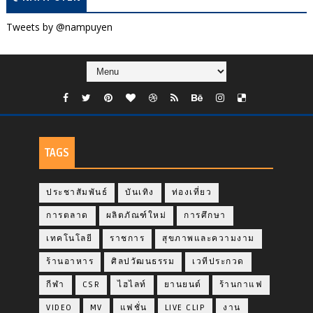
Tweets by @nampuyen
TAGS
ประชาสัมพันธ์
บันเทิง
ท่องเที่ยว
การตลาด
ผลิตภัณฑ์ใหม่
การศึกษา
เทคโนโลยี
ราชการ
สุขภาพและความงาม
ร้านอาหาร
ศิลปวัฒนธรรม
เวทีประกวด
กีฬา
CSR
ไฮไลท์
ยานยนต์
ร้านกาแฟ
VIDEO
MV
แฟชั่น
LIVE CLIP
งาน