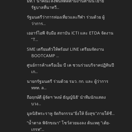
มท.1 นำคณะลงพื้นที่ติดตามงานตามนโยาย
รัฐบาลที่นาทวี...
รัฐมนตรีว่าการท่องเที่ยวและกีฬา ร่วมด้วย ผู้
ว่าการ...
เออาร์ไอพี จับมือ สถาบัน ICTI และ ETDA จัดงาน
“T...
SME เตรียมตัวให้พร้อม! LINE เตรียมจัดงาน
BOOTCAMP ...
ศูนย์การค้าเครือเอ็ม บี เค ชวนร่วมบริจาคปฏิทินปี
เก...
นายกรัฐมนตรี ร่วมด้วย รมว. กก. และ ผู้ว่าการ
ททท. ล...
ถือฤกษ์ดี ผู้จัดฯ ‘หงษ์ ธัญญ์นิธิ’ นำทีมนักแสดง
บวง...
มูลนิธิพระราหู จัดกิจกรรม"ยิ่งให้ ยิ่งสุข"ภายใต้ชื...
“น้ำตาล พิจักขณา” โชว์สวยมงลง ต้นเหตุ “เต้ย-
เกรท”...