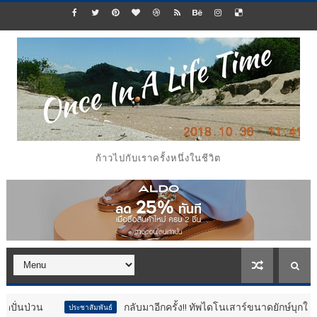
ก้าวไปกับเราครั้งหนึ่งในชีวิต
กลับมาอีกครั้ง!! ทัพไดโนเสาร์ขนาดยักษ์บุกใจกลางกรุง@ศูนย์กา
ประชาสัมพันธ์