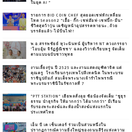
ในยุค AI ”
รายการ BID COIN CHEF สุดยอดเชฟหักเหลี่ยม
โหด Season2 “เอื้อ- กิ๊ก-เชฟอ๊อฟ-เชฟบิ๊ก-มีน”
ชีวิตสุดว้าวุ่น เผชิญหน้าอุปสรรคหายนะ..ถ้วย
บรรลัยแล้ว-ไม้ปั่นไฟ!!
พ.อ.สรรพชัยย์ หุวะนันทน์ ผู้บริหาร NT ควงภรรยา
‘โอบอุ้ม จิรัฏฐ์ณิชชา’ ฉลองวิวาห์เรียบหรู จัดเต็ม
ตามแบบฉบับชาวพุทธ
งานเลี้ยงรุ่น ปี 2525 และงานแสดงมุฑิตาจิต แด่
คุณครู โรงเรียนกรุงเทพโปลีเทคนิค ในพระบรม
ราชินูปถัมภ์ สมเด็จพระนางเจ้ารำไพพรรณี
พระบรมราชินีในรัชกาลที่ 7
“PTT STATION” เฮียพลสั่งลุย ซ้อน้องจัดเต็ม "ชูธุร
ธรรม นำธุรกิจ ให้มากกว่า ได้มากกว่า" มีเรือน
รับรองพระสงฆ์และห้องน้ำสงฆ์แห่งแรกใน
ประเทศไทย
เอ็ม บี เค เซ็นเตอร์ ร่วมเป็นส่วนหนึ่งใน
ปรากฏการณ์ความยิ่งใหญ่ของถนนสีรุ้งแห่งความ