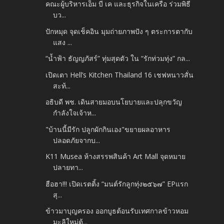
คณะผู้บริหารเอ็ม บี เค และธุรกิจในเครือ ร่วมพิธี
บว...
ปักหมุด จุดเช็คอิน มุมถ่ายภาพปัง ๆ ตระการตากับ
แสง ...
“น้ำฟ้า ธัญญภัสร์” ทุ่มสุดตัว ใน “รักท่วมทุ่ง” กล...
เปิดเตา Hell’s Kitchen Thailand 16 เชฟหนาวสั่น
สะท้...
อธิบดี พช. เดินสายมอบนโยบายและปลุกขวัญ
กำลังใจเจ้าห...
"บ้านนี้มีรัก ปลูกผักกินเอง"ขยายผลอาหาร
ปลอดภัยจากบ...
K11 Musea ห้างสรรพสินค้า Art Mall จุดหมาย
ปลายทา...
ฮือฮา!!! เปิดเรตติ้ง “มนต์รักลูกทุ่ง๒๕๖๗” EPแรก
สุ...
ข้าวมาบุญครอง ออกบูธต้อนรับเทศกาลข้าวหอม
มะลิใหม่ต้...