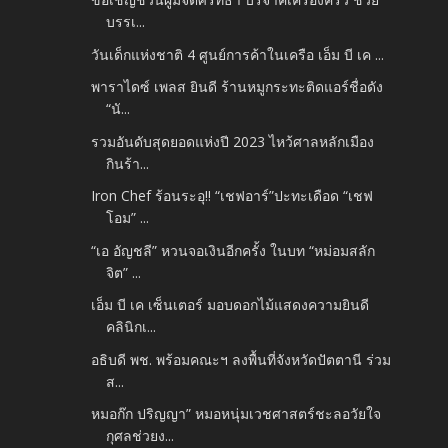
บรรเ...
วันเด็กแห่งชาติ 4 ศูนย์การค้าในเครือ เอ็ม บี เค ...
พาราไดซ์ เพลส ยินดี ร้านหมูกระทะติดแอร์ชื่อดัง
“นั...
รวมอันดับสุดยอดแห่งปี 2023 ไหว้ศาลหลักเมือง
กินร้า...
Iron Chef ร้อนระอุ!! “เชฟอาร์”ปะทะเดือด “เชฟ
โอม” ...
“เอ อัญชลี” หวนจอเงินอีกครั้ง ในบท “หม่อมสลัก
จิต” ...
เอ็ม บี เค เซ็นเตอร์ มอบดอกไม้แสดงความยินดี
คลินิกเ...
อธิบดี พช. พร้อมคณะฯ ลงพื้นที่จังหวัดปัตตานี ร่วม
ส...
หมอก๊ก ปริญญา” หมอหนุ่มเวชศาสตร์ชะลอวัยใจ
กุศลช่วยง...