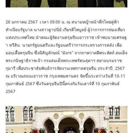
26 มกราคม 2567 เวลา 09.00 น. ณ สนามหญ้าหน้าตึกไทยคู่ฟ้า
ทำเนียบรัฐบาล นางสาวฐาปนีย์ เกียรติไพบูลย์ ผู้ว่าการการท่องเที่ยว
แห่งประเทศไทย นำคณะผู้จัดงานตรุษจีนเยาวราช เข้าพบนายเศรษฐ
า ทวีสิน นายกรัฐมนตรีและรัฐมนตรีว่าการกระทรวงการคลัง เพื่อ
มอบเสื้อตรุษจีน ซึ่งมีสัญลักษณ์ “มังกร” จากภาพวาดฝีพระหัตถ์ สมเด็จ
พระกนิษฐาธิราชเจ้า กรมสมเด็จพระเทพรัตนสุดาฯ สยามบรมราช
กุมารี เพื่อประชาสัมพันธ์การจัดงานเทศกาลตรุษจีน ประจำปี 2567
ณ บริเวณถนนเยาวราช กรุงเทพมหานคร จัดขึ้นระหว่างวันที่ 10-11
กุมภาพันธ์ 2567 ซึ่งวันตรุษจีนปีนี้ตรงกับวันเสาร์ที่ 10 กุมภาพันธ์
2567