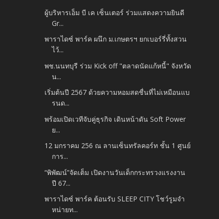
ผู้บริหารเอ็ม บี เค เซ็นเตอร์ ร่วมแสดงความยินดี
Gr...
พาราไดซ์ พาร์ค ผนึก ม.เกษตรฯ ยกเบอร์รี่ทั้งสวน
ไว้...
พช.นนทบุรี ร่วม Kick off "ตลาดนัดแก้หนี้" จังหวัด
น...
เริ่มต้นปี 2567 ด้วยความหอมสดชื่นที่ไม่เหมือนแบ
รนด...
พร้อมเปิดเวทีจับคู่ธุรกิจ เดินหน้าดัน Soft Power
ย...
12 มกราคม 256 ณ ลานเซ็นทรัลคอร์ท ชั้น 1 ศูนย์
การ...
“พิพัฒน์”จัดเต็ม เปิดงานวันเด็กกระทรวงแรงงาน
ปี 67...
พาราไดซ์ พาร์ค ต้อนรับ SLEEP CITY โชว์รูมจำ
หน่ายท...