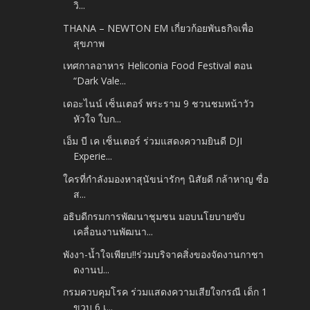
วิ...
THANA – NEWTON EM เกี่ยวก้อยพันธกิจเพื่อ
สุขภาพ
เทศกาลอาหาร Heliconia Food Festival ตอน
“Dark Vale...
เดอะไนน์ เซ็นเตอร์ พระราม 9 ชวนชมหน้าวัว
หัวใจ ใบก...
เอ็ม บี เค เซ็นเตอร์ ร่วมแสดงความยินดี DJI
Experie...
ใครที่กำลังมองหาสุนัขน่ารักๆ นิสัยดี กล้าหาญ ซื่อ
ส...
อธิบดีกรมการพัฒนาชุมชน มอบนโยบายขับ
เคลื่อนงานพัฒนา...
พังงา-น้ำใจเพียบ!!ร่วมบริจาคสิ่งของจัดงานกาชา
ดงานป...
กรมควบคุมโรค ร่วมแสดงความเสียใจกรณี เด็ก 1
ขวบ 6 เ...