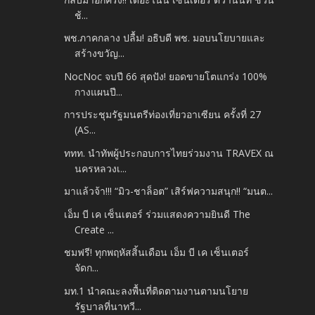
ช้...
พช.ภาคกลาง ปลื้ม! อธิบดี พช. มอบนโยบายและ
สร้างขวัญ...
NocNoc จบปี 66 สุดปัง! ยอดขายโตแกร่ง 100%
กางแผนปี...
การประชุมรัฐมนตรีท่องเที่ยวอาเซียน ครั้งที่ 27
(AS...
ททท. นำทัพผู้ประกอบการไทยร่วมงาน TRAVEX ณ
นครหลวงเ...
มาแล้วจ้า!!! “มิว-ชาล็อต” เสิร์ฟความสนุก!! “มนต...
เอ็ม บี เค เซ็นเตอร์ ร่วมแสดงความยินดี The
Create ...
ชมฟรี! ทุกพฤหัสสิ้นเดือน เอ็ม บี เค เซ็นเตอร์
จัดก...
มท.1 นำคณะลงพื้นที่ติดตามงานตามนโยาย
รัฐบาลที่นาทวี...