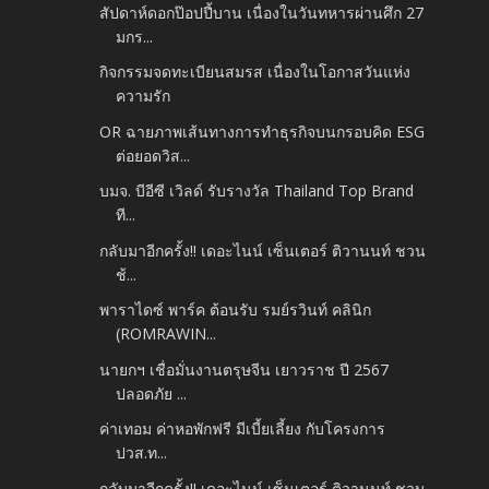
สัปดาห์ดอกป๊อปปี้บาน เนื่องในวันทหารผ่านศึก 27
มกร...
กิจกรรมจดทะเบียนสมรส เนื่องในโอกาสวันแห่ง
ความรัก
OR ฉายภาพเส้นทางการทำธุรกิจบนกรอบคิด ESG
ต่อยอดวิส...
บมจ. บีอีซี เวิลด์ รับรางวัล Thailand Top Brand
ที...
กลับมาอีกครั้ง!! เดอะไนน์ เซ็นเตอร์ ติวานนท์ ชวน
ช้...
พาราไดซ์ พาร์ค ต้อนรับ รมย์รวินท์ คลินิก
(ROMRAWIN...
นายกฯ เชื่อมั่นงานตรุษจีน เยาวราช ปี 2567
ปลอดภัย ...
ค่าเทอม ค่าหอพักฟรี มีเบี้ยเลี้ยง กับโครงการ
ปวส.ท...
กลับมาอีกครั้ง!! เดอะไนน์ เซ็นเตอร์ ติวานนท์ ชวน