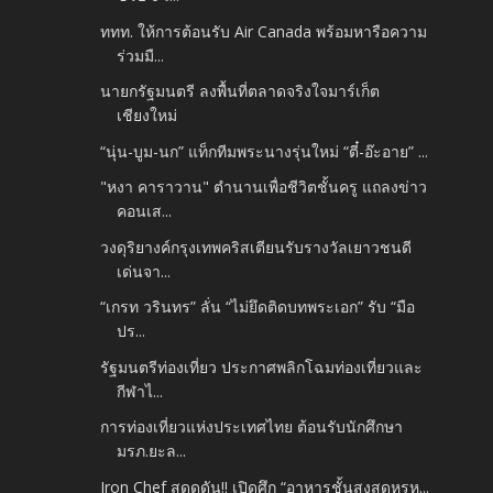
ททท. ให้การต้อนรับ Air Canada พร้อมหารือความ
ร่วมมื...
นายกรัฐมนตรี ลงพื้นที่ตลาดจริงใจมาร์เก็ต
เชียงใหม่
“นุ่น-บูม-นก” แท็กทีมพระนางรุ่นใหม่ “ตี๋-อ๊ะอาย” ...
"หงา คาราวาน" ตำนานเพื่อชีวิตชั้นครู แถลงข่าว
คอนเส...
วงดุริยางค์กรุงเทพคริสเตียนรับรางวัลเยาวชนดี
เด่นจา...
“เกรท วรินทร” ลั่น “ไม่ยึดติดบทพระเอก” รับ “มือ
ปร...
รัฐมนตรีท่องเที่ยว ประกาศพลิกโฉมท่องเที่ยวและ
กีฬาไ...
การท่องเที่ยวแห่งประเทศไทย ต้อนรับนักศึกษา
มรภ.ยะล...
Iron Chef สุดดุดัน!! เปิดศึก “อาหารชั้นสูงสุดหรูห...