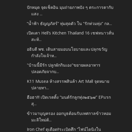
ปักหมุด จุดเช็คอิน มุมถ่ายภาพปัง ๆ ตระการตากับ
แสง ...
“น้ำฟ้า ธัญญภัสร์” ทุ่มสุดตัว ใน “รักท่วมทุ่ง” กล...
เปิดเตา Hell’s Kitchen Thailand 16 เชฟหนาวสั่น
สะท้...
อธิบดี พช. เดินสายมอบนโยบายและปลุกขวัญ
กำลังใจเจ้าห...
"บ้านนี้มีรัก ปลูกผักกินเอง"ขยายผลอาหาร
ปลอดภัยจากบ...
K11 Musea ห้างสรรพสินค้า Art Mall จุดหมาย
ปลายทา...
ฮือฮา!!! เปิดเรตติ้ง “มนต์รักลูกทุ่ง๒๕๖๗” EPแรก
สุ...
ข้าวมาบุญครอง ออกบูธต้อนรับเทศกาลข้าวหอม
มะลิใหม่ต้...
Iron Chef ดุเดือด!!ระเบิดศึก “ไฟน์ไดนิงใน