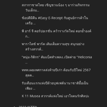
สภากาชาดไทย เชิญชวนน้อง ๆ มาร่วมกิจกรรม
วันเด็กแ...
ช้อปดีมีคืน #Easy E-Receipt กับศูนย์การค้าใน
เครือ ...
พี อาร์ จี คอร์ปอเรชั่น คว้ารางวัลใหม่ ตอกย้ำองค์
ก...
พาราไดซ์ พาร์ค เติมเต็มความสุข สนุกอย่าง
สร้างสรรค์...
“หนุ่ม-กิติกร” คัมแบ็คทำเพลง..เปิดค่าย “Heliconia
...
ททท.เผยเทศกาลส่งท้ายปีเก่า ต้อนรับปีใหม่ 2567
สุดค...
รับเดือนแรกแห่งปีด้วยบุฟเฟต์นานาชาติมื้อเย็น
เพียง ...
K 11 Musea สวรรค์แห่งใหม่ เอาใจคนรักศิลปะ