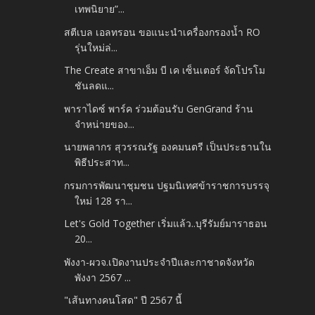
เทพนิยาย”...
สตีเบล เอลทรอน ขอแนะนำเครื่องกรองน้ำ RO
รุ่นใหม่ล่...
The Create สาขาเอ็ม บี เค เซ็นเตอร์ จัดโปรโม
ชันลดแ...
พาราไดซ์ พาร์ค ร่วมต้อนรับ GenGrand ร้าน
จำหน่ายของ...
นายพลากร สุวรรณรัฐ องคมนตรี เป็นประธานใน
พิธีประสาท...
กรมการพัฒนาชุมชน ปฐมนิเทศข้าราชการบรรจุ
ใหม่ 128 รา...
Let's Gold Together เริ่มแล้ว..บุรีรัมย์มาราธอน
20...
พังงา-ผวจ.เปิดงานประจำปีและกาชาดจังหวัด
พังงา 2567 ...
"เส้นทางคนโสด" ปี 2567 นี้