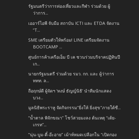
รัฐมนตรีว่าการท่องเที่ยวและกีฬา ร่วมด้วย ผู้
ว่าการ...
เออาร์ไอพี จับมือ สถาบัน ICTI และ ETDA จัดงาน
“T...
SME เตรียมตัวให้พร้อม! LINE เตรียมจัดงาน
BOOTCAMP ...
ศูนย์การค้าเครือเอ็ม บี เค ชวนร่วมบริจาคปฏิทินปี
เก...
นายกรัฐมนตรี ร่วมด้วย รมว. กก. และ ผู้ว่าการ
ททท. ล...
ถือฤกษ์ดี ผู้จัดฯ ‘หงษ์ ธัญญ์นิธิ’ นำทีมนักแสดง
บวง...
มูลนิธิพระราหู จัดกิจกรรม"ยิ่งให้ ยิ่งสุข"ภายใต้ชื...
“น้ำตาล พิจักขณา” โชว์สวยมงลง ต้นเหตุ “เต้ย-
เกรท”...
“นุ่น-บูม-ตี๋-อ๊ะอาย” เม้าท์หมดเปลือกใน “เปิดกอง