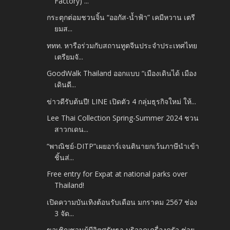
Factory) ...
กระตุกต่อมชวนจิ้น “ออกัส-น้ำฟ้า” เคมีหวาน เตรี
ยมส...
ททท. หารือร่วมกับสถานทูตจีนประจำประเทศไทย
เตรียมจั...
GoodWalk Thailand ออกแบบ “เมืองเดินได้ เมือง
เดินดี...
ข่าวดีรับต้นปี! LINE เปิดตัว 4 กลุ่มธุรกิจใหม่ ให้...
Lee Thai Collection Spring-Summer 2024 ชวน
สาวกเดน...
“พาณิชย์-DITP”เผยอาร์เจนตินายกเว้นภาษีนำเข้า
ชิ้นส่...
Free entry for Expat at national parks over
Thailand!
เปิดความบันเทิงต้อนรับเดือน มกราคม 2567 ช่อง
3 จัด...
ขอเชิญชวนผู้มีจิตศรัทธา บริจาคเครื่องครัว ช่วย