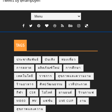
Tweets by @nampuyen
TAGS
ประชาสัมพันธ์
บันเทิง
ท่องเที่ยว
การตลาด
ผลิตภัณฑ์ใหม่
การศึกษา
เทคโนโลยี
ราชการ
สุขภาพและความงาม
ร้านอาหาร
ศิลปวัฒนธรรม
เวทีประกวด
กีฬา
CSR
ไฮไลท์
ยานยนต์
ร้านกาแฟ
VIDEO
MV
แฟชั่น
LIVE CLIP
งาน
สุขภาพและความ