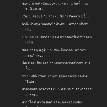
ช่อง 3 ชวนศิลปินมอบความสุข งานวันเด็กแห่ง
ชาติ สถาบ...
เรื่องนี้! ต้องขยี้ กับ สายฝน ชีช้าง Weekly ขยี้.....
ตัวตึงบ้านทุ่ง “ออกัส-น้ำฟ้า-มีน-แพรวา” แท็กทีม
เม้...
LINE NEXT เปิดตัว ‘DOSI’ แพลตฟอร์มดิจิทัลคอม
เมิร์ซ...
“พีเค ภาคภูเสฏฐ์” นักแสดงเด็กจากละคร “กรง
กรรม” หลง...
เอ็ม บี เค เซ็นเตอร์ สานต่อความร่วมมือกทม.เปิด
พื้น...
“เฟรม-มีมี่-ไรอัน” ชวนคนดูลุ้นสองตอนสุดท้าย
“Twin...
หาคำตอบมาตรการ EV 3.5 ศรีย่านถิ่นอาหารอร่อย
ภาคต่อ...
พาราไดซ์ พาร์ค ยินดี สลัดแฟคทอรี่ (Salad