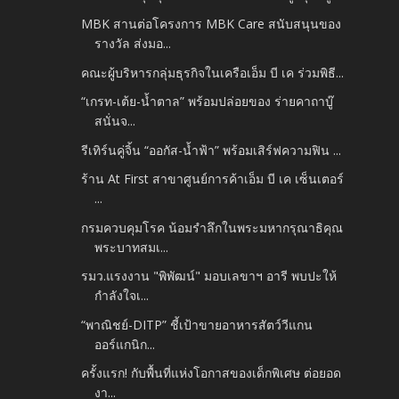
MBK สานต่อโครงการ MBK Care สนับสนุนของ
รางวัล ส่งมอ...
คณะผู้บริหารกลุ่มธุรกิจในเครือเอ็ม บี เค ร่วมพิธี...
“เกรท-เต้ย-น้ำตาล” พร้อมปล่อยของ ร่ายคาถาบู๊
สนั่นจ...
รีเทิร์นคู่จิ้น “ออกัส-น้ำฟ้า” พร้อมเสิร์ฟความฟิน ...
ร้าน At First สาขาศูนย์การค้าเอ็ม บี เค เซ็นเตอร์
...
กรมควบคุมโรค น้อมรำลึกในพระมหากรุณาธิคุณ
พระบาทสมเ...
รมว.แรงงาน "พิพัฒน์" มอบเลขาฯ อารี พบปะให้
กำลังใจเ...
“พาณิชย์-DITP” ชี้เป้าขายอาหารสัตว์วีแกน
ออร์แกนิก...
ครั้งแรก! กับพื้นที่แห่งโอกาสของเด็กพิเศษ ต่อยอด
งา...