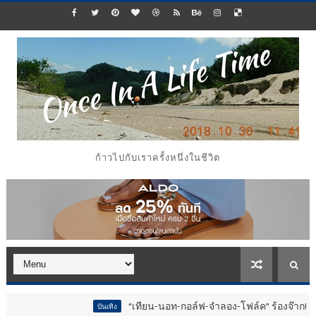
ก้าวไปกับเราครั้งหนึ่งในชีวิต
“เทียน-นอท-กอล์ฟ-จำลอง-โฟล์ค” ร้องจ๊าก!! อุปกรณ์ม่วนจอย
บันเทิง